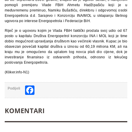
pomogli premijeru Vlade FBiH Ahmetu Hadžipašiću koji je u
međuvremenu preminuo, Namiku Bušatliću, direktoru i odgovornoj osobi
Energopetrola d.d. Sarajevo i Konzorciju INA/MOL u sklapanju štetnog
ugovora po interese Energopetrola i Federacije BiH.
Riječ je o ugovoru kojim je Vlada FBiH faktički prodala svoj udio od 67
posto u kapitalu Društva Energopetrol konzorciju INA i MOL koji je time
dobio mogućnost upravljanja društvom kao većinski vlasnik. Kupac je bio
obavezan povećati kapital društva u iznosu od 60,19 miliona KM, ali na
kraju mu je omogućeno da uplatom tog novca plati dio cijene, dok je
investiranje finansirao iz ostvarenih prihoda, odnosno iz tekućeg
poslovanja Energopetrola.
(Kliker.info-N1)
Facebook
Podijeli
KOMENTARI