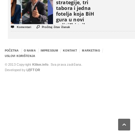
strategije, tri
tabora i jedna
fotelja koja BiH
gura u novi
politički triler


Komentari
Pročitaj čitav članak
POČETNA
O NAMA
IMPRESSUM
KONTAKT
MARKETING
USLOVI KORIŠTENJA
© 2013 Copyright
Kliker.info
. Sva prava zadržana.
Developed by
LEFTOR
