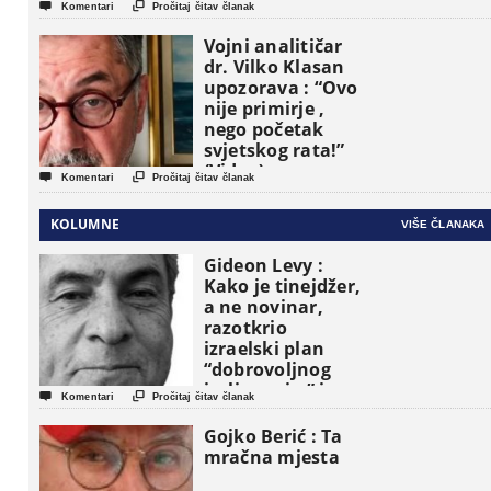


Komentari
Pročitaj čitav članak
Vojni analitičar
dr. Vilko Klasan
upozorava : “Ovo
nije primirje ,
nego početak
svjetskog rata!”
(Video)


Komentari
Pročitaj čitav članak
KOLUMNE
VIŠE ČLANAKA
Gideon Levy :
Kako je tinejdžer,
a ne novinar,
razotkrio
izraelski plan
“dobrovoljnog
iseljavanja ” iz


Komentari
Pročitaj čitav članak
Gaze
Gojko Berić : Ta
mračna mjesta