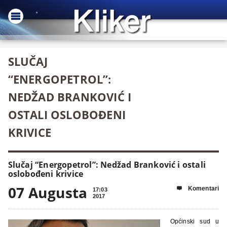
SLUČAJ
“ENERGOPETROL”:
NEDŽAD BRANKOVIĆ I
OSTALI OSLOBOĐENI
KRIVICE
Slučaj “Energopetrol”: Nedžad Branković i ostali
oslobođeni krivice
07 Augusta
Komentari

17:03
2017
Općinski sud u