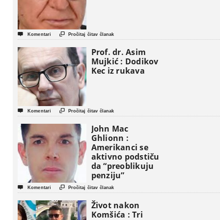


Komentari
Pročitaj čitav članak
Prof. dr. Asim
Mujkić : Dodikov
Kec iz rukava


Komentari
Pročitaj čitav članak
John Mac
Ghlionn :
Amerikanci se
aktivno podstiču
da “preoblikuju
penziju”


Komentari
Pročitaj čitav članak
Život nakon
Komšića : Tri