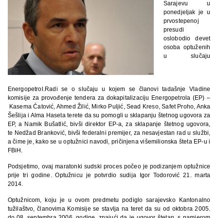
Sarajevu u
ponedjeljak je u
prvostepenoj
presudi
oslobodio devet
osoba optuženih
u slučaju
Energopetrol.Radi se o slučaju u kojem se članovi tadašnje Vladine
komisije za provođenje tendera za dokapitalizaciju Energopetrola (EP) –
Kasema Ćatović, Ahmed Žilić, Mirko Puljić, Sead Kreso, Safet Proho, Anka
Šešlija i Alma Haseta terete da su pomogli u sklapanju štetnog ugovora za
EP, a Namik Bušatlić, bivši direktor EP-a, za sklapanje štetnog ugovora,
te Nedžad Branković, bivši federalni premijer, za nesavjestan rad u službi,
a čime je, kako se u optužnici navodi, pričinjena višemilionska šteta EP-u i
FBiH.
Podsjetimo, ovaj maratonki sudski proces počeo je podizanjem optužnice
prije tri godine. Optužnicu je potvrdio sudija Igor Todorović 21. marta
2014.
Optužnicom, koju je u ovom predmetu podiglo sarajevsko Kantonalno
tužilaštvo, članovima Komisije se stavlja na teret da su od oktobra 2005.
do 08. septembra 2006. godine, znajući da je ugovor štetan, s namjerom