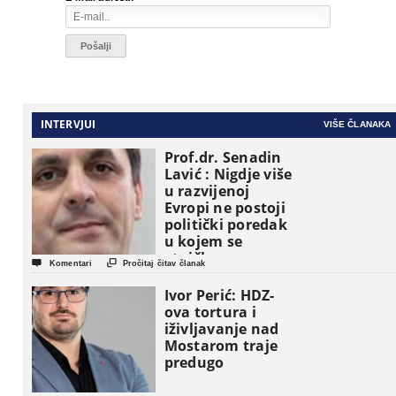
INTERVJUI
VIŠE ČLANAKA
Prof.dr. Senadin
Lavić : Nigdje više
u razvijenoj
Evropi ne postoji
politički poredak
u kojem se
etničke grupe


Komentari
Pročitaj čitav članak
pojavljuju kao
osnovne
Ivor Perić: HDZ-
političke jedinice
ova tortura i
iživljavanje nad
Mostarom traje
predugo