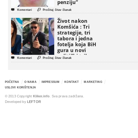
penziju”


Komentari
Pročitaj čitav članak
Život nakon
Komšića : Tri
strategije, tri
tabora i jedna
fotelja koja BiH
gura u novi
politički triler


Komentari
Pročitaj čitav članak
POČETNA
O NAMA
IMPRESSUM
KONTAKT
MARKETING
USLOVI KORIŠTENJA
© 2013 Copyright
Kliker.info
. Sva prava zadržana.
Developed by
LEFTOR