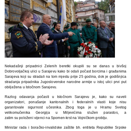
Nekadašnji pripadnici Zelenih beretki okupili su se danas u bivšoj
Dobrovoljačkoj ulici u Sarajevu kako bi odali počast borcima i građanima
Sarajeva koji su stradali na tom mjestu prije 25 godina, dok je godišnjica
stradanja pripadnika Jugoslovenske narodne armije u istoj ulici prvi put
obilježena u Istočnom Sarajevu.
Razlog odavanja počasti u Istočnom Sarajevu je, kako su naveli
organizatori, ponašanje kantonalnih i federalnih vlasti koje nisu
garantovale sigurnost učesnika. Zbog toga je u Hramu Svetog
velikomučenika Georgija u Miljevićima služen parastos, a
zatim su položeni vijenci na Spomen-krst na Vojničkom groblju.
Ministar rada i boračko-invalidske zaštite bh. entiteta Republike Srpske