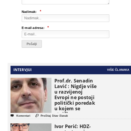
*
Nadimak:
*
E-mail adresa:
INTERVJUI
VIŠE ČLANAKA
Prof.dr. Senadin
Lavić : Nigdje više
u razvijenoj
Evropi ne postoji
politički poredak
u kojem se
etničke grupe


Komentari
Pročitaj čitav članak
pojavljuju kao
osnovne
Ivor Perić: HDZ-
političke jedinice