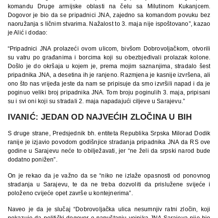
komandu Druge armijske oblasti na čelu sa Milutinom Kukanjcem.
Dogovor je bio da se pripadnici JNA, zajedno sa komandom povuku bez
naoružanja s ličnim stvarima. Nažalost to 3. maja nije ispoštovano”, kazao
je Alić i dodao:
“Pripadnici JNA prolazeći ovom ulicom, bivšom Dobrovoljačkom, otvorili
su vatru po građanima i borcima koji su obezbjeđivali prolazak kolone.
Došlo je do okršaja u kojem je, prema mojim saznanjima, stradalo šest
pripadnika JNA, a desetina ih je ranjeno. Razmjena je kasnije izvršena, ali
ono što nas vrijeđa jeste da nam se pripisuje da smo izvršili napad i da je
poginuo veliki broj pripadnika JNA. Tom broju poginulih 3. maja, pripisani
su i svi oni koji su stradali 2. maja napadajući ciljeve u Sarajevu.”
IVANIĆ: JEDAN OD NAJVEĆIH ZLOČINA U BIH
S druge strane, Predsjednik bh. entiteta Republika Srpska Milorad Dodik
ranije je izjavio povodom godišnjice stradanja pripadnika JNA da RS ove
godine u Sarajevu neće to obilježavati, jer “ne želi da srpski narod bude
dodatno ponižen”.
On je rekao da je važno da se “niko ne izlaže opasnosti od ponovnog
stradanja u Sarajevu, te da ne treba dozvoliti da prislužene svijeće i
položeno cvijeće opet završe u kontejnerima”.
Naveo je da je slučaj “Dobrovoljačka ulica nesumnjiv ratni zločin, koji
pokazuje da politički dogovor o napuštanju vojnika JNA Sarajeva nije bio