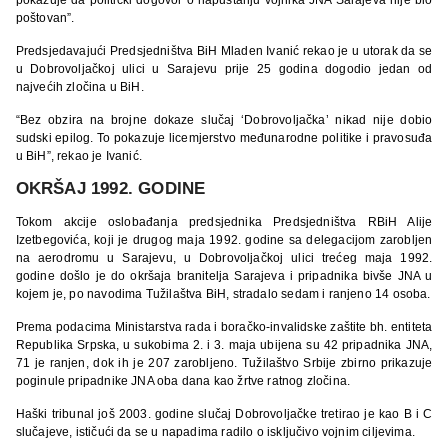
poštovan”.
Predsjedavajući Predsjedništva BiH Mladen Ivanić rekao je u utorak da se
u Dobrovoljačkoj ulici u Sarajevu prije 25 godina dogodio jedan od
najvećih zločina u BiH.
“Bez obzira na brojne dokaze slučaj ‘Dobrovoljačka’ nikad nije dobio
sudski epilog. To pokazuje licemjerstvo međunarodne politike i pravosuđa
u BiH”, rekao je Ivanić.
OKRŠAJ 1992. GODINE
Tokom akcije oslobađanja predsjednika Predsjedništva RBiH Alije
Izetbegovića, koji je drugog maja 1992. godine sa delegacijom zarobljen
na aerodromu u Sarajevu, u Dobrovoljačkoj ulici trećeg maja 1992.
godine došlo je do okršaja branitelja Sarajeva i pripadnika bivše JNA u
kojem je, po navodima Tužilaštva BiH, stradalo sedam i ranjeno 14 osoba.
Prema podacima Ministarstva rada i boračko-invalidske zaštite bh. entiteta
Republika Srpska, u sukobima 2. i 3. maja ubijena su 42 pripadnika JNA,
71 je ranjen, dok ih je 207 zarobljeno. Tužilaštvo Srbije zbirno prikazuje
poginule pripadnike JNA oba dana kao žrtve ratnog zločina.
Haški tribunal još 2003. godine slučaj Dobrovoljačke tretirao je kao B i C
slučajeve, ističući da se u napadima radilo o isključivo vojnim ciljevima.