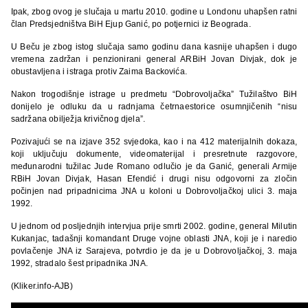
Ipak, zbog ovog je slučaja u martu 2010. godine u Londonu uhapšen ratni
član Predsjedništva BiH Ejup Ganić, po potjernici iz Beograda.
U Beču je zbog istog slučaja samo godinu dana kasnije uhapšen i dugo
vremena zadržan i penzionirani general ARBiH Jovan Divjak, dok je
obustavljena i istraga protiv Zaima Backovića.
Nakon trogodišnje istrage u predmetu “Dobrovoljačka” Tužilaštvo BiH
donijelo je odluku da u radnjama četrnaestorice osumnjičenih “nisu
sadržana obilježja krivičnog djela”.
Pozivajući se na izjave 352 svjedoka, kao i na 412 materijalnih dokaza,
koji uključuju dokumente, videomaterijal i presretnute razgovore,
međunarodni tužilac Jude Romano odlučio je da Ganić, generali Armije
RBiH Jovan Divjak, Hasan Efendić i drugi nisu odgovorni za zločin
počinjen nad pripadnicima JNA u koloni u Dobrovoljačkoj ulici 3. maja
1992.
U jednom od posljednjih intervjua prije smrti 2002. godine, general Milutin
Kukanjac, tadašnji komandant Druge vojne oblasti JNA, koji je i naredio
povlačenje JNA iz Sarajeva, potvrdio je da je u Dobrovoljačkoj, 3. maja
1992, stradalo šest pripadnika JNA.
(Kliker.info-AJB)