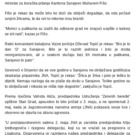
ministar za boračka pitanja Kantona Sarajevo Muharem Fišo.
Fišo je rekao da može bilo ko doći da obilježi događaje, da oda počast
svojim žrtvama, te da oni to nikome nisu branili.
“Momci u patikama su izašli da odbrane grad ne znajući uopšte o kakvoj
se sili radi”, kazao je Fišo.
Ratni komandant bataljona Vojne policije Dževad Topić je rekao: “Bio je to
dan ‘D’ za Sarajevo. Bilo je tu raznih jedinica i bilo je dosta
neorganizovano, ali u svakom slučaju bez tih momaka u patikama,
Sarajevo bi palo”.
Govoreći o činjenici da se ove godine u Sarajevu ne obilježava godišnjica
stradanja pripadnika JNA, Topić je rekao: “Žrtva je žrtva i jako je teško to
dijeliti. Nemaju razloga da se plaše da dođu u Sarajevo. Tolike godine su
to obilježavali i nikada se ništa nije dogodilo”, zaključio je Topić.
Prema riječima Vahida Alića, predsjednika Udruženja “Zelenih beretki”
opštine Stari Grad, apsurdno bi bilo pričati o 3. maju, a ne spomenuti 2.
maj, kada je Jugoslovenska narodna armija (JNA) pokazala svoje lice i
otvoreno se stavila na stranu agresora.
“U poslijepodnevnim satima 2. maja JNA je zarobila predsjednika Aliju
Izetbegovića i njegovu delegaciju, koji su se vraćali sa pregovora iz
Lisabona. Dogovorena je razmjena našeg predsjednika i delegacije za