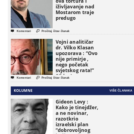
ova tortura i
iživljavanje nad
Mostarom traje
predugo


Komentari
Pročitaj čitav članak
Vojni analitičar
dr. Vilko Klasan
upozorava : “Ovo
nije primirje ,
nego početak
svjetskog rata!”
(Video)


Komentari
Pročitaj čitav članak
KOLUMNE
VIŠE ČLANAKA
Gideon Levy :
Kako je tinejdžer,
a ne novinar,
razotkrio
izraelski plan
“dobrovoljnog