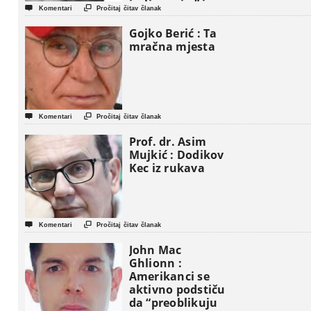
iseljavanja ” iz


Komentari
Pročitaj čitav članak
Gaze
Gojko Berić : Ta
mračna mjesta


Komentari
Pročitaj čitav članak
Prof. dr. Asim
Mujkić : Dodikov
Kec iz rukava


Komentari
Pročitaj čitav članak
John Mac
Ghlionn :
Amerikanci se
aktivno podstiču
da “preoblikuju