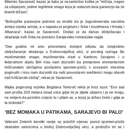
Milenko Savanović kazao je kako je nezamislivo kolika je “mržnja, nagon
za ubijanjem, jedine legitimne snage koja je ustavom dala garanciju da će
braniti državu”.
“Bošnjačke paravojne jedinice su mislile da je Jugoslovenska narodna
armija srpska armija, a u napadu je poginulo i Srba i muslimana i Hrvata i
Albanaca”, kazao je Savanović. Dodao je da danas obilježavaju i
stradanje svih Srba na prostoru Sarajevsko-romanijske regije.
“Ove godine mi smo privremeno donijeli odluku da izmjestimo
obilježavanje stradanja u Dobrovoljačkoj ulici, iz prostog razloga što
muslimanske snage, muslimanska vlast u Kantonu Sarajevo i u
federalnom dijelu BiH nisu nam dozvolili da primjereno elementarnim
hrišćanskim običajima postavimo spomen-ploču s urezanim imenima
poginulih i nisu nam dozvolili da naši pravoslavni sveštenici mogu obaviti
naš hrišćanski običaj”, rekao je Savanović.
Majka poginulog vojnika Bogdana Tomović rekla je kroz suze: “Evo sad
sam prošla 200 metara iznad ulice gdje mi je dijete ubijeno i ja ne mogu,
ne smijem da položim cvijeće tu i pitam se, u kojoj ja državi živim i gdje je
ta sloboda?”
‘BEZ MOMAKA U PATIKAMA, SARAJEVO BI PALO’
Veterani Zelenih beretki ranije su položili vijenac pored spomen-ploče
stradalim saborcima u bivšoj Dobrovoljačkoj ulici, a pridružio im se i