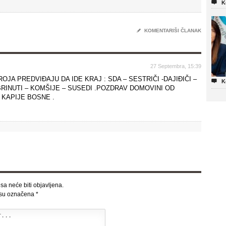

K
✎
KOMENTARIŠI ČLANAK
27 Septembra, 15:39
JA PREDVIĐAJU DA IDE KRAJ : SDA – SESTRIČI -DAJIĐIČI –

K
BRINUTI – KOMŠIJE – SUSEDI .POZDRAV DOMOVINI OD
 KAPIJE BOSNE .
sa neće biti objavljena.
 su označena
*