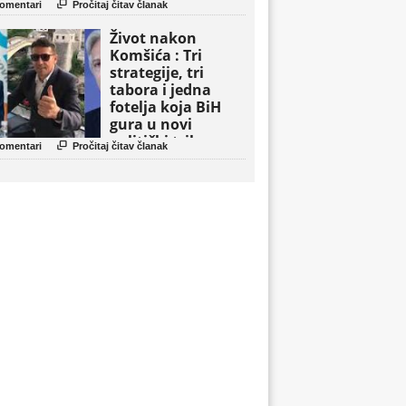

omentari
Pročitaj čitav članak
Život nakon
Komšića : Tri
strategije, tri
tabora i jedna
fotelja koja BiH
gura u novi
politički triler

omentari
Pročitaj čitav članak