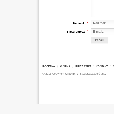
*
Nadimak:
*
E-mail adresa:
POČETNA
O NAMA
IMPRESSUM
KONTAKT
© 2013 Copyright
Kliker.info
. Sva prava zadržana.