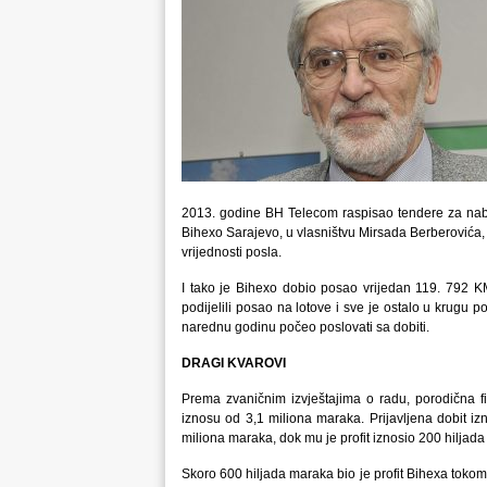
2013. godine BH Telecom raspisao tendere za nabav
Bihexo Sarajevo, u vlasništvu Mirsada Berberovića,
vrijednosti posla.
I tako je Bihexo dobio posao vrijedan 119. 792 K
podijelili posao na lotove i sve je ostalo u krugu 
narednu godinu počeo poslovati sa dobiti.
DRAGI KVAROVI
Prema zvaničnim izvještajima o radu, porodična f
iznosu od 3,1 miliona maraka. Prijavljena dobit i
miliona maraka, dok mu je profit iznosio 200 hiljad
Skoro 600 hiljada maraka bio je profit Bihexa toko