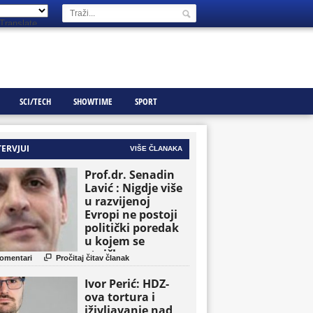
Translate
SCI/TECH
SHOWTIME
SPORT
TERVJUI
VIŠE ČLANAKA
Prof.dr. Senadin
Lavić : Nigdje više
u razvijenoj
Evropi ne postoji
politički poredak
u kojem se
etničke grupe

omentari
Pročitaj čitav članak
pojavljuju kao
osnovne političke
Ivor Perić: HDZ-
jedinice
ova tortura i
iživljavanje nad