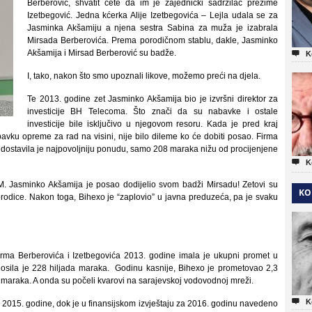
Berberović, shvatit ćete da im je zajednički sadržilac prezime
Izetbegović. Jedna kćerka Alije Izetbegovića – Lejla udala se za
Jasminka Akšamiju a njena sestra Sabina za muža je izabrala
Mirsada Berberovića. Prema porodičnom stablu, dakle, Jasminko
Akšamija i Mirsad Berberović su badže.

K
I, tako, nakon što smo upoznali likove, možemo preći na djela.
Te 2013. godine zet Jasminko Akšamija bio je izvršni direktor za
investicije BH Telecoma. Što znači da su nabavke i ostale
investicije bile isključivo u njegovom resoru. Kada je pred kraj
ku opreme za rad na visini, nije bilo dileme ko će dobiti posao. Firma
 dostavila je najpovoljniju ponudu, samo 208 maraka nižu od procijenjene

K
M. Jasminko Akšamija je posao dodijelio svom badži Mirsadu! Zetovi su
KO
porodice. Nakon toga, Bihexo je “zaplovio” u javna preduzeća, pa je svaku
irma Berberovića i Izetbegovića 2013. godine imala je ukupni promet u
znosila je 228 hiljada maraka. Godinu kasnije, Bihexo je prometovao 2,3
a maraka. A onda su počeli kvarovi na sarajevskoj vodovodnoj mreži.

K
m 2015. godine, dok je u finansijskom izvještaju za 2016. godinu navedeno