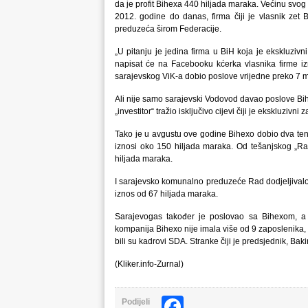
da je profit Bihexa 440 hiljada maraka. Većinu svog
2012. godine do danas, firma čiji je vlasnik zet
preduzeća širom Federacije.
„U pitanju je jedina firma u BiH koja je ekskluziv
napisat će na Facebooku kćerka vlasnika firme i
sarajevskog ViK-a dobio poslove vrijedne preko 7 
Ali nije samo sarajevski Vodovod davao poslove Bihex
„investitor“ tražio isključivo cijevi čiji je ekskluzivn
Tako je u avgustu ove godine Bihexo dobio dva te
iznosi oko 150 hiljada maraka. Od tešanjskog „R
hiljada maraka.
I sarajevsko komunalno preduzeće Rad dodjeljivalo 
iznos od 67 hiljada maraka.
Sarajevogas također je poslovao sa Bihexom, a 
kompanija Bihexo nije imala više od 9 zaposlenika,
bili su kadrovi SDA. Stranke čiji je predsjednik, Baki
(Kliker.info-Zurnal)
Facebook
Podijeli