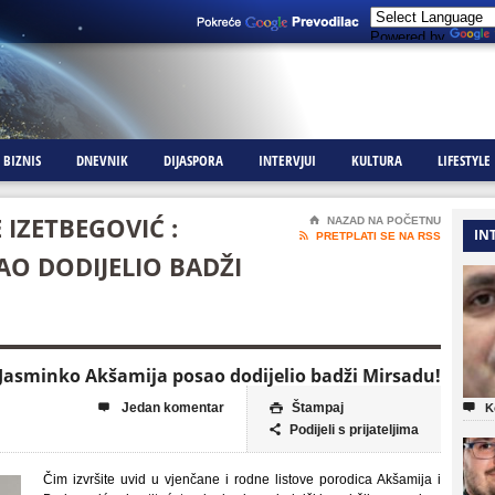
Powered by
BIZNIS
DNEVNIK
DIJASPORA
INTERVJUI
KULTURA
LIFESTYLE
 IZETBEGOVIĆ :
⌂
NAZAD NA POČETNU
IN

PRETPLATI SE NA RSS
AO DODIJELIO BADŽI
: Jasminko Akšamija posao dodijelio badži Mirsadu!
Jedan komentar
Štampaj



K
Podijeli s prijateljima

Čim izvršite uvid u vjenčane i rodne listove porodica Akšamija i