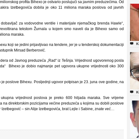
 milionskog profita Bihexo je ostvario poslujući sa javnim preduzećima. Od
 Bakira Izetbegovića dobila je oko 11 miliona maraka poslova od javnih
ni dobavljač za vodovodne ventile i materijale njemačkog brenda Hawle“,
zrevoltirana tekstom Žurnala u kojem smo naveli da je Bihexo samo od
miliona maraka.

K
u koji se jedini prijavljivao na tendere, jer je u tenderskoj dokumentaciji
i zastupnik Mirsad Berberović.
ndera od Javnog preduzeća „Rad“ iz Tešnja. Vrijednost ugovorenog posla
ada“ Bihexo je dobio najmanje pet ugovora ukupne vrijednosti oko 300
je poslove Bihexu. Posljednji ugovor potpisan je 23. juna ove godine, na

K
ukupna vrijednost poslova je preko 600 hiljada maraka. Sve vrijeme
 a na direktorskim pozicijama većine preduzeća u kojima su dobili poslove
r Izetbegović – sin Alije Izetbegovića, brat Lejle i Sabine, znate već…