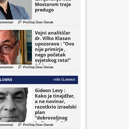
Mostarom traje
predugo

omentari
Pročitaj čitav članak
Vojni analitičar
dr. Vilko Klasan
upozorava : “Ovo
nije primirje ,
nego početak
svjetskog rata!”
(Video)

omentari
Pročitaj čitav članak
LUMNE
VIŠE ČLANAKA
Gideon Levy :
Kako je tinejdžer,
a ne novinar,
razotkrio izraelski
plan
“dobrovoljnog
iseljavanja ” iz

omentari
Pročitaj čitav članak
Gaze