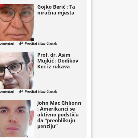
Gojko Berić : Ta
mračna mjesta

omentari
Pročitaj čitav članak
Prof. dr. Asim
Mujkić : Dodikov
Kec iz rukava

omentari
Pročitaj čitav članak
John Mac Ghlionn
: Amerikanci se
aktivno podstiču
da “preoblikuju
penziju”