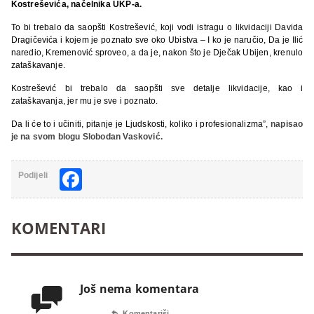
Kostreševića, načelnika UKP-a.
To bi trebalo da saopšti Kostrešević, koji vodi istragu o likvidaciji Davida
Dragičevića i kojem je poznato sve oko Ubistva – I ko je naručio, Da je Ilić
naredio, Kremenović sproveo, a da je, nakon što je Dječak Ubijen, krenulo
zataškavanje.
Kostrešević bi trebalo da saopšti sve detalje likvidacije, kao i
zataškavanja, jer mu je sve i poznato.
Da li će to i učiniti, pitanje je Ljudskosti, koliko i profesionalizma”,
napisao
je na svom blogu Slobodan Vasković.
Facebook
Podijeli
KOMENTARI
Još nema komentara


Komentariši