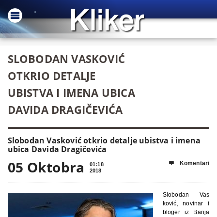
SLOBODAN VASKOVIĆ
OTKRIO DETALJE
UBISTVA I IMENA UBICA
DAVIDA DRAGIČEVIĆA
Slobodan Vasković otkrio detalje ubistva i imena
ubica Davida Dragičevića
05 Oktobra
Komentari

01:18
2018
Slobodan Vas
ković, novinar i
bloger iz Banja