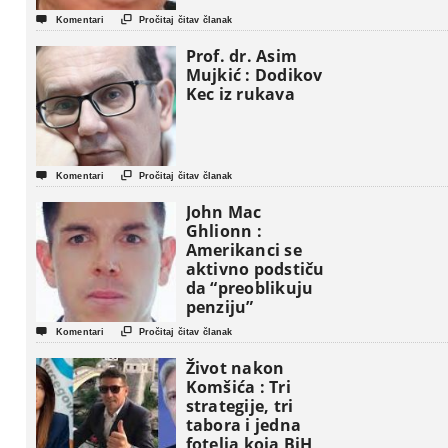


Komentari
Pročitaj čitav članak
Prof. dr. Asim
Mujkić : Dodikov
Kec iz rukava


Komentari
Pročitaj čitav članak
John Mac
Ghlionn :
Amerikanci se
aktivno podstiču
da “preoblikuju
penziju”


Komentari
Pročitaj čitav članak
Život nakon
Komšića : Tri
strategije, tri
tabora i jedna
fotelja koja BiH