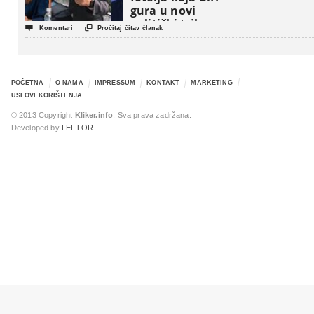
gura u novi
politički triler


Komentari
Pročitaj čitav članak
POČETNA
O NAMA
IMPRESSUM
KONTAKT
MARKETING
USLOVI KORIŠTENJA
© 2013 Copyright
Kliker.info
. Sva prava zadržana.
Developed by
LEFTOR