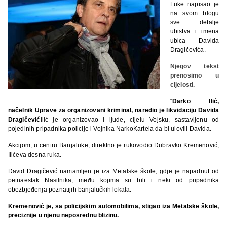
Luke napisao je
na svom blogu
sve detalje
ubistva i imena
ubica Davida
Dragičevića.
Njegov tekst
prenosimo u
cijelosti.
“
Darko Ilić,
načelnik Uprave za organizovani kriminal, naredio je likvidaciju Davida
Dragičević
Ilić je organizovao i ljude, cijelu Vojsku, sastavljenu od
pojedinih pripadnika policije i Vojnika NarkoKartela da bi ulovili Davida.
Akcijom, u centru Banjaluke, direktno je rukovodio Dubravko Kremenović,
Ilićeva desna ruka.
David Dragičević namamljen je iza Metalske škole, gdje je napadnut od
petnaestak Nasilnika, među kojima su bili i neki od pripadnika
obezbjeđenja poznatijih banjalučkih lokala.
Kremenović je, sa policijskim automobilima, stigao iza Metalske škole,
preciznije u njenu neposrednu blizinu.