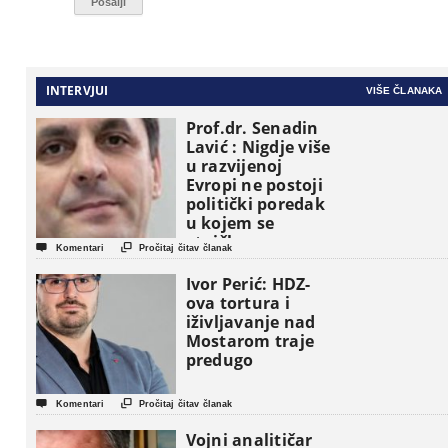
INTERVJUI
VIŠE ČLANAKA
Prof.dr. Senadin
Lavić : Nigdje više
u razvijenoj
Evropi ne postoji
politički poredak
u kojem se
etničke grupe


Komentari
Pročitaj čitav članak
pojavljuju kao
osnovne
Ivor Perić: HDZ-
političke jedinice
ova tortura i
iživljavanje nad
Mostarom traje
predugo


Komentari
Pročitaj čitav članak
Vojni analitičar