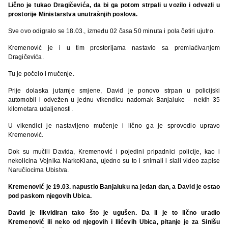
Lično je tukao Dragičevića, da bi ga potom strpali u vozilo i odvezli u
prostorije Ministarstva unutrašnjih poslova.
Sve ovo odigralo se 18.03., između 02 časa 50 minuta i pola četiri ujutro.
Kremenović je i u tim prostorijama nastavio sa premlaćivanjem
Dragičevića.
Tu je počelo i mučenje.
Prije dolaska jutarnje smjene, David je ponovo strpan u policijski
automobil i odvežen u jednu vikendicu nadomak Banjaluke – nekih 35
kilometara udaljenosti.
U vikendici je nastavljeno mučenje i lično ga je sprovodio upravo
Kremenović.
Dok su mučili Davida, Kremenović i pojedini pripadnici policije, kao i
nekolicina Vojnika NarkoKlana, ujedno su to i snimali i slali video zapise
Naručiocima Ubistva.
Kremenović je 19.03. napustio Banjaluku na jedan dan, a David je ostao
pod paskom njegovih Ubica.
David je likvidiran tako što je ugušen. Da li je to lično uradio
Kremenović ili neko od njegovih i Ilićevih Ubica, pitanje je za Sinišu