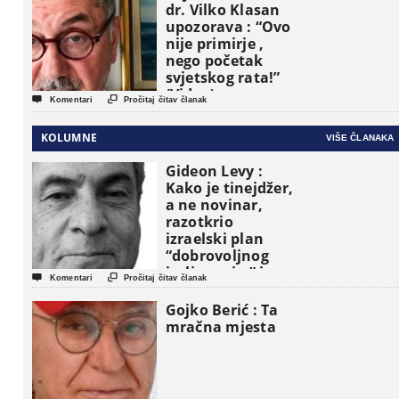
dr. Vilko Klasan
upozorava : “Ovo
nije primirje ,
nego početak
svjetskog rata!”
(Video)


Komentari
Pročitaj čitav članak
KOLUMNE
VIŠE ČLANAKA
Gideon Levy :
Kako je tinejdžer,
a ne novinar,
razotkrio
izraelski plan
“dobrovoljnog
iseljavanja ” iz


Komentari
Pročitaj čitav članak
Gaze
Gojko Berić : Ta
mračna mjesta