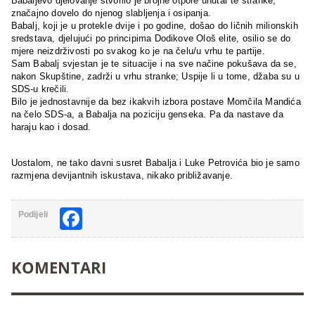
Babaljevo djelovanje stvorilo je brojne otpore unutar te stranke,
značajno dovelo do njenog slabljenja i osipanja.
Babalj, koji je u protekle dvije i po godine, došao do ličnih milionskih
sredstava, djelujući po principima Dodikove Ološ elite, osilio se do
mjere neizdrživosti po svakog ko je na čelu/u vrhu te partije.
Sam Babalj svjestan je te situacije i na sve načine pokušava da se,
nakon Skupštine, zadrži u vrhu stranke; Uspije li u tome, džaba su u
SDS-u krečili.
Bilo je jednostavnije da bez ikakvih izbora postave Momčila Mandića
na čelo SDS-a, a Babalja na poziciju genseka. Pa da nastave da
haraju kao i dosad.
Uostalom, ne tako davni susret Babalja i Luke Petrovića bio je samo
razmjena devijantnih iskustava, nikako približavanje.
Facebook
Podijeli
KOMENTARI