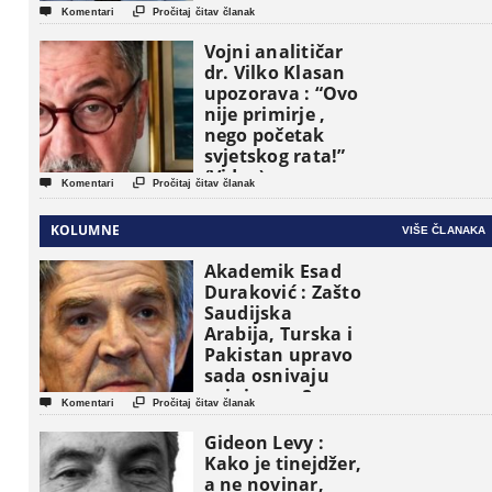


Komentari
Pročitaj čitav članak
Vojni analitičar
dr. Vilko Klasan
upozorava : “Ovo
nije primirje ,
nego početak
svjetskog rata!”
(Video)


Komentari
Pročitaj čitav članak
KOLUMNE
VIŠE ČLANAKA
Akademik Esad
Duraković : Zašto
Saudijska
Arabija, Turska i
Pakistan upravo
sada osnivaju
vojni savez?


Komentari
Pročitaj čitav članak
Gideon Levy :
Kako je tinejdžer,
a ne novinar,