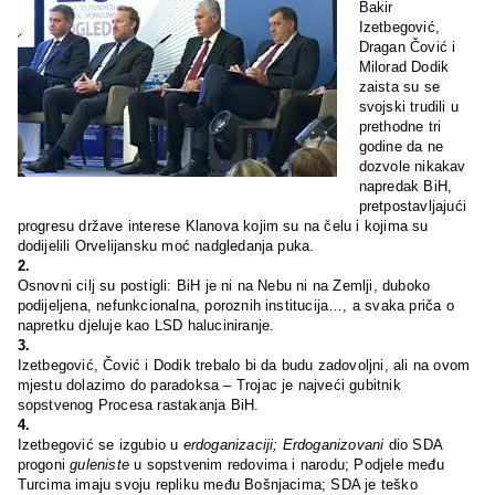
Bakir
Izetbegović,
Dragan Čović i
Milorad Dodik
zaista su se
svojski trudili u
prethodne tri
godine da ne
dozvole nikakav
napredak BiH,
pretpostavljajući
progresu države interese Klanova kojim su na čelu i kojima su
dodijelili Orvelijansku moć nadgledanja puka.
2.
Osnovni cilj su postigli: BiH je ni na Nebu ni na Zemlji, duboko
podijeljena, nefunkcionalna, poroznih institucija…, a svaka priča o
napretku djeluje kao LSD haluciniranje.
3.
Izetbegović, Čović i Dodik trebalo bi da budu zadovoljni, ali na ovom
mjestu dolazimo do paradoksa – Trojac je najveći gubitnik
sopstvenog Procesa rastakanja BiH.
4.
Izetbegović se izgubio u
erdoganizaciji; Erdoganizovani
dio SDA
progoni
guleniste
u sopstvenim redovima i narodu; Podjele među
Turcima imaju svoju repliku među Bošnjacima; SDA je teško