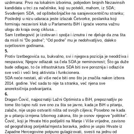
uzdrmana: Prvo na lokalnim izborima, pobjedom brojnih Nezavinsih
kandidata u trci za načelnike, koji su potekli, mahom, iz SDA;
Svođenjem SDA, od opštebošnjačke na sarajevocentričnu stranku;
Poslednji u nizu udaraca jeste izlazak Četvorke, poslanika koji
formiraju nezavisni klub u Parlamentu BiH i igraće veoma važnu
ulogu do kraja ovog ciklusa…
Sam Izetbegović je izolovan i
spolja
i
iznutra
i ne djeluje da zna šta
da misli ni “Do podne”; “Od podne” mu je nedohvatljivo, daleko
svjetlosnim godinama.
5.
Protiv Izetbegovića su, bukvalno, svi i njegova pozicija je neodrživa i
nespasiva; Njegov odlazak sa čela SDA je neminovnost; Što ga duže
bude odlagao, to će infrastruktura SDA biti sve poroznija i odlaziće
sve veći i veći broj aktivista i funkcionera.
SDA neće nestati, ali više neće biti ono što je značila nakon izbora
2014. godine. Već sada to nije ta stranka, već njena sve
anoreksičnija podvarijanta.
6.
Dragan Čović, najpoznatiji Lažni Optimista u BiH, prepoznatljiv po
tome što tajno ruši sve ono za šta se javno, kada je BiH u pitanju,
zalaže, nije uspio ostvariti ništa od svojih ciljeva; Posebno ne kada
je u pitanju izmjena Izbornog zakona, što je osnov njegove “politike”.
Čović, koji je Hrvate htio podijeliti na Manje i Više vrijedne, zavisno
od geografskog porijekla/mjesta boravka, jedino je uspio Hrvate iz
Zapadne Hercegovine potpuno gulagizovati, svesti na jednu od