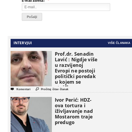
*
E-mail adresa:
INTERVJUI
VIŠE ČLANAKA
Prof.dr. Senadin
Lavić : Nigdje više
u razvijenoj
Evropi ne postoji
politički poredak
u kojem se
etničke grupe


Komentari
Pročitaj čitav članak
pojavljuju kao
osnovne
Ivor Perić: HDZ-
političke jedinice
ova tortura i
iživljavanje nad
Mostarom traje
predugo