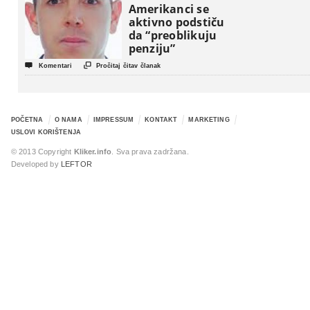
Amerikanci se
aktivno podstiču
da “preoblikuju
penziju”


Komentari
Pročitaj čitav članak
POČETNA
O NAMA
IMPRESSUM
KONTAKT
MARKETING
USLOVI KORIŠTENJA
© 2013 Copyright
Kliker.info
. Sva prava zadržana.
Developed by
LEFTOR