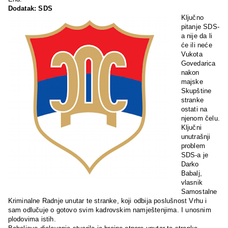
Dodatak:
SDS
Ključno
pitanje
SDS-
a nije da li
će ili neće
Vukota
Govedarica
nakon
majske
Skupštine
stranke
ostati na
njenom čelu.
Ključni
unutrašnji
problem
SDS-a je
Darko
Babalj,
vlasnik
Samostalne
Kriminalne Radnje unutar te stranke, koji odbija poslušnost Vrhu i
sam odlučuje o gotovo svim kadrovskim namještenjima. I unosnim
plodovima istih.