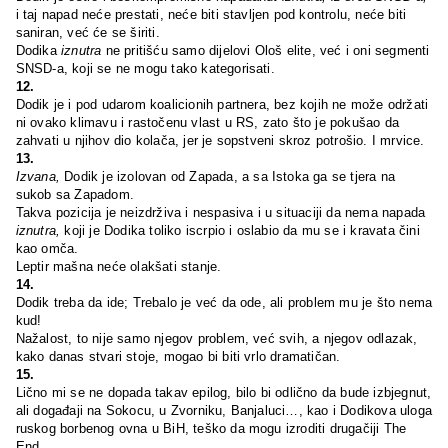
i taj napad neće prestati, neće biti stavljen pod kontrolu, neće biti
saniran, već će se širiti.
Dodika
iznutra
ne pritišću samo dijelovi Ološ elite, već i oni segmenti
SNSD-a, koji se ne mogu tako kategorisati.
12.
Dodik je i pod udarom koalicionih partnera, bez kojih ne može održati
ni ovako klimavu i rastočenu vlast u RS, zato što je pokušao da
zahvati u njihov dio kolača, jer je sopstveni skroz potrošio. I mrvice.
13.
Izvana,
Dodik je izolovan od Zapada, a sa Istoka ga se tjera na
sukob sa Zapadom.
Takva pozicija je neizdrživa i nespasiva i u situaciji da nema napada
iznutra,
koji je Dodika toliko iscrpio i oslabio da mu se i kravata čini
kao omča.
Leptir mašna neće olakšati stanje.
14.
Dodik treba da ide; Trebalo je već da ode, ali problem mu je što nema
kud!
Nažalost, to nije samo njegov problem, već svih, a njegov odlazak,
kako danas stvari stoje, mogao bi biti vrlo dramatičan.
15.
Lično mi se ne dopada takav epilog, bilo bi odlično da bude izbjegnut,
ali događaji na Sokocu, u Zvorniku, Banjaluci…, kao i Dodikova uloga
ruskog borbenog ovna u BiH, teško da mogu izroditi drugačiji The
End.