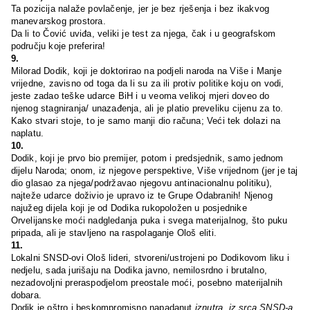
Ta pozicija nalaže povlačenje, jer je bez rješenja i bez ikakvog
manevarskog prostora.
Da li to Čović uviđa, veliki je test za njega, čak i u geografskom
području koje preferira!
9.
Milorad Dodik, koji je doktorirao na podjeli naroda na Više i Manje
vrijedne, zavisno od toga da li su za ili protiv politike koju on vodi,
jeste zadao teške udarce BiH i u veoma velikoj mjeri doveo do
njenog stagniranja/ unazađenja, ali je platio preveliku cijenu za to.
Kako stvari stoje, to je samo manji dio računa; Veći tek dolazi na
naplatu.
10.
Dodik, koji je prvo bio premijer, potom i predsjednik, samo jednom
dijelu Naroda; onom, iz njegove perspektive, Više vrijednom (jer je taj
dio glasao za njega/podržavao njegovu antinacionalnu politiku),
najteže udarce doživio je upravo iz te Grupe Odabranih! Njenog
najužeg dijela koji je od Dodika rukopoložen u posjednike
Orvelijanske moći nadgledanja puka i svega materijalnog, što puku
pripada, ali je stavljeno na raspolaganje Ološ eliti.
11.
Lokalni SNSD-ovi Ološ lideri, stvoreni/ustrojeni po Dodikovom liku i
nedjelu, sada jurišaju na Dodika javno, nemilosrdno i brutalno,
nezadovoljni preraspodjelom preostale moći, posebno materijalnih
dobara.
Dodik je oštro i beskompromisno napadanut
iznutra, iz srca SNSD-a,