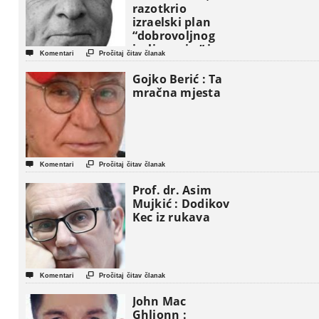
razotkrio
izraelski plan
“dobrovoljnog
iseljavanja ” iz


Komentari
Pročitaj čitav članak
Gaze
Gojko Berić : Ta
mračna mjesta


Komentari
Pročitaj čitav članak
Prof. dr. Asim
Mujkić : Dodikov
Kec iz rukava


Komentari
Pročitaj čitav članak
John Mac
Ghlionn :