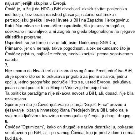
najusamljenijih skupina u Evropi.
Čović je, u želji da HDZ-u BiH obezbijedi ekskluzivitet posjednika
institucija, bez obzira na ishod glasanja, načinio suštinsku i
percepcijsku grešku i sveo Hrvate u BiH na Zapadnu Hercegovinu;
Katolička crkva se tome oštro usprotivila, što je sasvim logično,
očekivano i razumljivo, a ni Zagreb ne gleda blagonaklono na njegove
elitističke programe.
Usprotivili su se tome i svi ostali, osim Dodikovog SNSD-a;
Primarno, jer oni nemaju takve pogodnosti, a tek sekundarno što je
Čovićev pristup, najblaže rečeno, necivilizacijski prema sopstvenom
narodu.
7.
Nije sporno da Hrvati trebaju izabrati svog člana Predsjedništva BiH,
ali je sporno što se to pokušava prigrabiti za jednu stranku, jednu
opciju, jedno geografsko područje i što se, usred Evrope, pokušava
jedan narod podijeliti na Manje i Više vrijedne pojedince.
Ta politička paradigma nije nikakva novost u BiH, ali, dosad, nije bila
ozakonjena.
Sporno je i što je Čović rješavanje pitanja “Sejdić-Finci” preveo u
rješavanje pitanja hrvatskog člana Predsjedništva BiH, tako da je
svojim isključivim stavovima onemogućio rješenja i jednog i drugog.
8.
Čovićev
“Optimizam”, kako on drugačije naziva destrukciju, pokazao
se otrovnim po BiH, ali i po samog Čovića, koji je pred Zidom i nema
kud dalje.