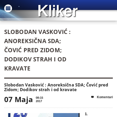
SLOBODAN VASKOVIĆ :
ANOREKSIČNA SDA;
ČOVIĆ PRED ZIDOM;
DODIKOV STRAH I OD
KRAVATE
Slobodan Vasković : Anoreksična SDA; Čović pred
Zidom; Dodikov strah i od kravate
07 Maja
Komentari

08:15
2017
1.