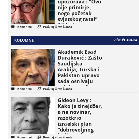
upozorava : “Ovo
nije primirje ,
nego početak
svjetskog rata!”
(Video)


Komentari
Pročitaj čitav članak
KOLUMNE
VIŠE ČLANAKA
Akademik Esad
Duraković : Zašto
Saudijska
Arabija, Turska i
Pakistan upravo
sada osnivaju
vojni savez?


Komentari
Pročitaj čitav članak
Gideon Levy :
Kako je tinejdžer,
a ne novinar,
razotkrio
izraelski plan
“dobrovoljnog
iseljavanja ” iz


Komentari
Pročitaj čitav članak