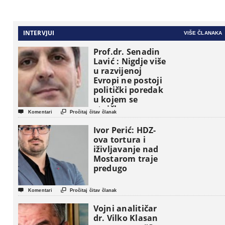
INTERVJUI
VIŠE ČLANAKA
Prof.dr. Senadin
Lavić : Nigdje više
u razvijenoj
Evropi ne postoji
politički poredak
u kojem se
etničke grupe


Komentari
Pročitaj čitav članak
pojavljuju kao
osnovne
Ivor Perić: HDZ-
političke jedinice
ova tortura i
iživljavanje nad
Mostarom traje
predugo


Komentari
Pročitaj čitav članak
Vojni analitičar
dr. Vilko Klasan