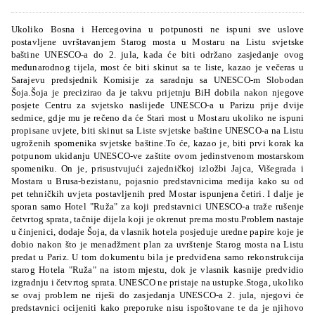
Ukoliko Bosna i Hercegovina u potpunosti ne ispuni sve uslove
postavljene uvrštavanjem Starog mosta u Mostaru na Listu svjetske
baštine UNESCO-a do 2. jula, kada će biti održano zasjedanje ovog
međunarodnog tijela, most će biti skinut sa te liste, kazao je večeras u
Sarajevu predsjednik Komisije za saradnju sa UNESCO-m Slobodan
Šoja.Šoja je precizirao da je takvu prijetnju BiH dobila nakon njegove
posjete Centru za svjetsko naslijeđe UNESCO-a u Parizu prije dvije
sedmice, gdje mu je rečeno da će Stari most u Mostaru ukoliko ne ispuni
propisane uvjete, biti skinut sa Liste svjetske baštine UNESCO-a na Listu
ugroženih spomenika svjetske baštine.To će, kazao je, biti prvi korak ka
potpunom ukidanju UNESCO-ve zaštite ovom jedinstvenom mostarskom
spomeniku. On je, prisustvujući zajedničkoj izložbi Jajca, Višegrada i
Mostara u Brusa-bezistanu, pojasnio predstavnicima medija kako su od
pet tehničkih uvjeta postavljenih pred Mostar ispunjena četiri. I dalje je
sporan samo Hotel "Ruža" za koji predstavnici UNESCO-a traže rušenje
četvrtog sprata, tačnije dijela koji je okrenut prema mostu.Problem nastaje
u činjenici, dodaje Šoja, da vlasnik hotela posjeduje uredne papire koje je
dobio nakon što je menadžment plan za uvrštenje Starog mosta na Listu
predat u Pariz. U tom dokumentu bila je predviđena samo rekonstrukcija
starog Hotela "Ruža" na istom mjestu, dok je vlasnik kasnije predvidio
izgradnju i četvrtog sprata. UNESCO ne pristaje na ustupke.Stoga, ukoliko
se ovaj problem ne riješi do zasjedanja UNESCO-a 2. jula, njegovi će
predstavnici ocijeniti kako preporuke nisu ispoštovane te da je njihovo