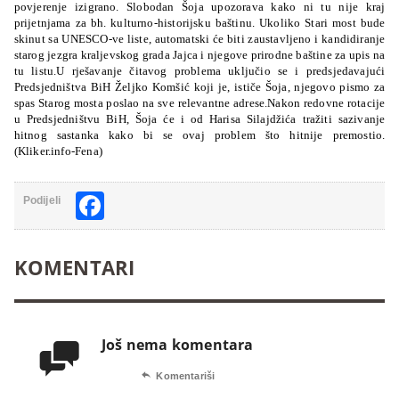
povjerenje izigrano. Slobodan Šoja upozorava kako ni tu nije kraj
prijetnjama za bh. kulturno-historijsku baštinu. Ukoliko Stari most bude
skinut sa UNESCO-ve liste, automatski će biti zaustavljeno i kandidiranje
starog jezgra kraljevskog grada Jajca i njegove prirodne baštine za upis na
tu listu.U rješavanje čitavog problema uključio se i predsjedavajući
Predsjedništva BiH Željko Komšić koji je, ističe Šoja, njegovo pismo za
spas Starog mosta poslao na sve relevantne adrese.Nakon redovne rotacije
u Predsjedništvu BiH, Šoja će i od Harisa Silajdžića tražiti sazivanje
hitnog sastanka kako bi se ovaj problem što hitnije premostio.
(Kliker.info-Fena)
Facebook
Podijeli
KOMENTARI
Još nema komentara


Komentariši