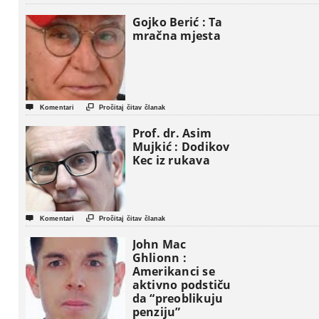
Gaze
Gojko Berić : Ta
mračna mjesta


Komentari
Pročitaj čitav članak
Prof. dr. Asim
Mujkić : Dodikov
Kec iz rukava


Komentari
Pročitaj čitav članak
John Mac
Ghlionn :
Amerikanci se
aktivno podstiču
da “preoblikuju
penziju”