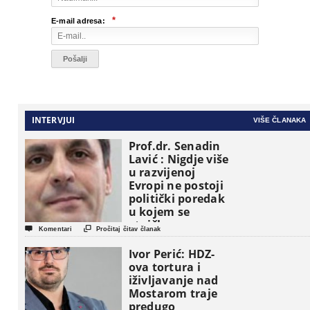
*
E-mail adresa:
INTERVJUI
VIŠE ČLANAKA
Prof.dr. Senadin
Lavić : Nigdje više
u razvijenoj
Evropi ne postoji
politički poredak
u kojem se
etničke grupe


Komentari
Pročitaj čitav članak
pojavljuju kao
osnovne
Ivor Perić: HDZ-
političke jedinice
ova tortura i
iživljavanje nad
Mostarom traje
predugo