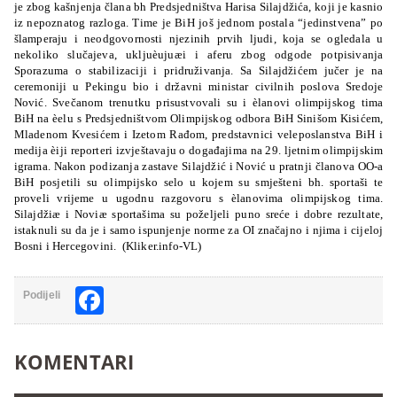
je zbog kašnjenja člana bh Predsjedništva Harisa Silajdžića, koji je kasnio
iz nepoznatog razloga. Time je BiH još jednom postala “jedinstvena” po
šlamperaju i neodgovornosti njezinih prvih ljudi, koja se ogledala u
nekoliko slučajeva,
ukljuèujuæi i aferu zbog odgode potpisivanja
Sporazuma o stabilizaciji i pridruživanja. Sa Silajdžićem jučer je na
ceremoniji u Pekingu bio i državni ministar civilnih poslova Sredoje
Nović. Svečanom trenutku
prisustvovali
su i èlanovi olimpijskog tima
BiH na èelu s Predsjedništvom
Olimpijskog odbora BiH Sinišom Kisićem,
Mladenom Kvesićem i Izetom Rađom, predstavnici veleposlanstva BiH i
medija èiji reporteri izvještavaju o događajima na 29. ljetnim olimpijskim
igrama. Nakon podizanja zastave Silajdžić i Nović u pratnji članova OO-a
BiH posjetili su olimpijsko selo u kojem su smješteni bh. sportaši te
proveli vrijeme u ugodnu razgovoru s èlanovima olimpijskog tima.
Silajdžiæ i Noviæ sportašima su poželjeli puno sreće i dobre rezultate,
istaknuli su da je i samo ispunjenje norme za OI značajno i njima i
cijeloj
Bosni i Hercegovini. (Kliker.info-VL)
Facebook
Podijeli
KOMENTARI