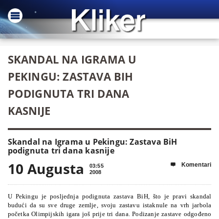
SKANDAL NA IGRAMA U
PEKINGU: ZASTAVA BIH
PODIGNUTA TRI DANA
KASNIJE
Skandal na Igrama u Pekingu: Zastava BiH
podignuta tri dana kasnije
10 Augusta
Komentari

03:55
2008
U Pekingu je posljednja podignuta zastava BiH, što je pravi skandal
budući da su sve druge zemlje, svoju zastavu istaknule na vrh jarbola
početka Olimpijskih igara još prije tri dana. Podizanje zastave odgođeno