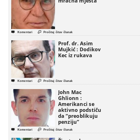
mračna mjesta


Komentari
Pročitaj čitav članak
Prof. dr. Asim
Mujkić : Dodikov
Kec iz rukava


Komentari
Pročitaj čitav članak
John Mac
Ghlionn :
Amerikanci se
aktivno podstiču
da “preoblikuju
penziju”


Komentari
Pročitaj čitav članak