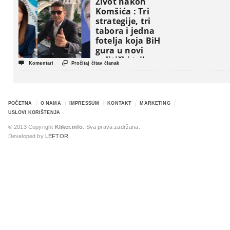
Život nakon
Komšića : Tri
strategije, tri
tabora i jedna
fotelja koja BiH
gura u novi
politički triler


Komentari
Pročitaj čitav članak
POČETNA
O NAMA
IMPRESSUM
KONTAKT
MARKETING
USLOVI KORIŠTENJA
© 2013 Copyright
Kliker.info
. Sva prava zadržana.
Developed by
LEFTOR