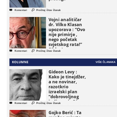


Komentari
Pročitaj čitav članak
Vojni analitičar
dr. Vilko Klasan
upozorava : “Ovo
nije primirje ,
nego početak
svjetskog rata!”
(Video)


Komentari
Pročitaj čitav članak
KOLUMNE
VIŠE ČLANAKA
Gideon Levy :
Kako je tinejdžer,
a ne novinar,
razotkrio
izraelski plan
“dobrovoljnog
iseljavanja ” iz


Komentari
Pročitaj čitav članak
Gaze
Gojko Berić : Ta