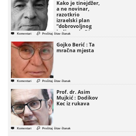
Kako je tinejdžer,
a ne novinar,
razotkrio
izraelski plan
“dobrovoljnog
iseljavanja ” iz


Komentari
Pročitaj čitav članak
Gaze
Gojko Berić : Ta
mračna mjesta


Komentari
Pročitaj čitav članak
Prof. dr. Asim
Mujkić : Dodikov
Kec iz rukava


Komentari
Pročitaj čitav članak