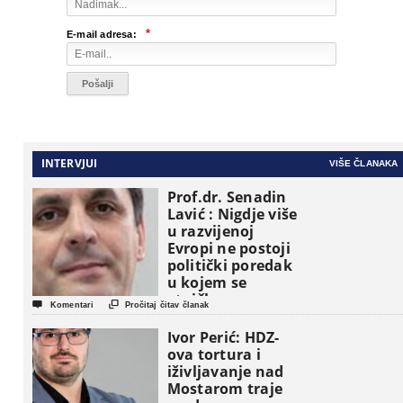
*
E-mail adresa:
INTERVJUI
VIŠE ČLANAKA
Prof.dr. Senadin
Lavić : Nigdje više
u razvijenoj
Evropi ne postoji
politički poredak
u kojem se
etničke grupe


Komentari
Pročitaj čitav članak
pojavljuju kao
osnovne
Ivor Perić: HDZ-
političke jedinice
ova tortura i
iživljavanje nad
Mostarom traje