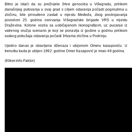
Bitno je istaći da su preživjele žrtve genocida u Višegradu, prilikom
današnjeg putovanja u ovaj grad s ciljem odavanja počasti poginulima u
zločinu, bile prinuđene zastati u mjestu Međeđa, zbog postrojavanja
povodom 25. godina osnivanja Višegradske brigade VRS u mjestu
Draževina. Kolone vozila sa uobičajenom ikonografijom, uz pucanje iz
vatrenog oružja scenario je koji se ponavlja iz godine u godinu prilikom
svakog pokušaja odavanja počasti žrtvama zločina u Podrinju.
Ujedno danas je obavljena dženaza i ubijenom Omeru kasapoviću. U
trenutku kada je ubijen 1992. godine Omer Kasapović je imao 48 godina.
(Kliker.info-Faktor)