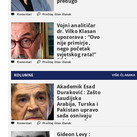
predugo


Komentari
Pročitaj čitav članak
Vojni analitičar
dr. Vilko Klasan
upozorava : “Ovo
nije primirje ,
nego početak
svjetskog rata!”
(Video)


Komentari
Pročitaj čitav članak
KOLUMNE
VIŠE ČLANAKA
Akademik Esad
Duraković : Zašto
Saudijska
Arabija, Turska i
Pakistan upravo
sada osnivaju
vojni savez?


Komentari
Pročitaj čitav članak
Gideon Levy :