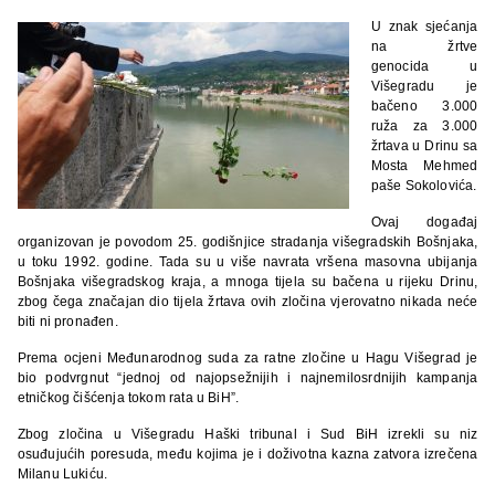
U znak sjećanja
na žrtve
genocida u
Višegradu je
bačeno 3.000
ruža za 3.000
žrtava u Drinu sa
Mosta Mehmed
paše Sokolovića.
Ovaj događaj
organizovan je povodom 25. godišnjice stradanja višegradskih Bošnjaka,
u toku 1992. godine. Tada su u više navrata vršena masovna ubijanja
Bošnjaka višegradskog kraja, a mnoga tijela su bačena u rijeku Drinu,
zbog čega značajan dio tijela žrtava ovih zločina vjerovatno nikada neće
biti ni pronađen.
Prema ocjeni Međunarodnog suda za ratne zločine u Hagu Višegrad je
bio podvrgnut “jednoj od najopsežnijih i najnemilosrdnijih kampanja
etničkog čišćenja tokom rata u BiH”.
Zbog zločina u Višegradu Haški tribunal i Sud BiH izrekli su niz
osuđujućih poresuda, među kojima je i doživotna kazna zatvora izrečena
Milanu Lukiću.