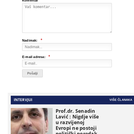
Komentar
*
Nadimak:
*
E-mail adresa:
INTERVJUI
VIŠE ČLANAKA
Prof.dr. Senadin
Lavić : Nigdje više
u razvijenoj
Evropi ne postoji
politički poredak