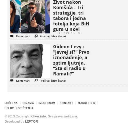
Život nakon
Komšića : Tri
strategije, tri
tabora i jedna
fotelja koja BiH
gura u novi
politički triler


Komentari
Pročitaj čitav članak
Gideon Levy :
“Jevrej si?” Prvo
iznenađenje, a
zatim ljutnja.
“Šta si radio u
Ramali?”


Komentari
Pročitaj čitav članak
POČETNA
O NAMA
IMPRESSUM
KONTAKT
MARKETING
USLOVI KORIŠTENJA
© 2013 Copyright
Kliker.info
. Sva prava zadržana.
Developed by
LEFTOR