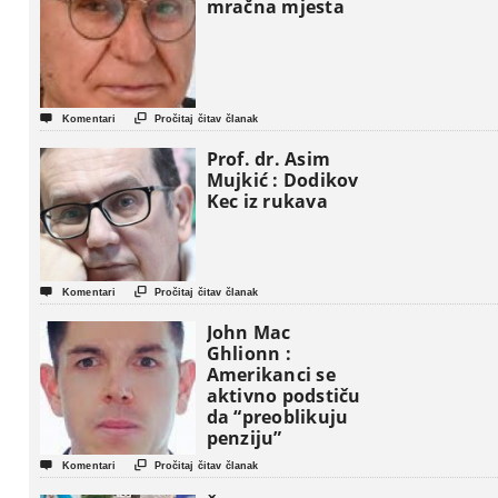
mračna mjesta


Komentari
Pročitaj čitav članak
Prof. dr. Asim
Mujkić : Dodikov
Kec iz rukava


Komentari
Pročitaj čitav članak
John Mac
Ghlionn :
Amerikanci se
aktivno podstiču
da “preoblikuju
penziju”


Komentari
Pročitaj čitav članak