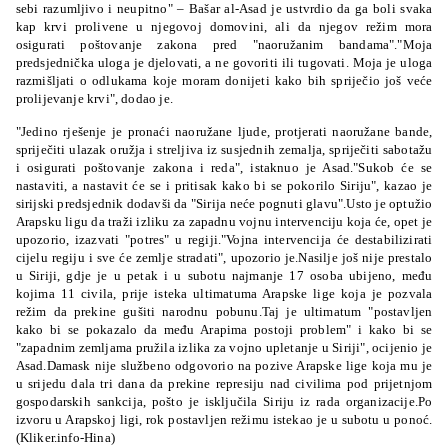
sebi razumljivo i neupitno" – Bašar al-Asad je ustvrdio da ga boli svaka
kap krvi prolivene u njegovoj domovini, ali da njegov režim mora
osigurati poštovanje zakona pred "naoružanim bandama"."Moja
predsjednička uloga je djelovati, a ne govoriti ili tugovati. Moja je uloga
razmišljati o odlukama koje moram donijeti kako bih spriječio još veće
prolijevanje krvi", dodao je.
"Jedino rješenje je pronaći naoružane ljude, protjerati naoružane bande,
spriječiti ulazak oružja i streljiva iz susjednih zemalja, spriječiti sabotažu
i osigurati poštovanje zakona i reda", istaknuo je Asad.
"Sukob će se
nastaviti, a nastavit će se i pritisak kako bi se pokorilo Siriju", kazao je
sirijski predsjednik dodavši da "Sirija neće pognuti glavu".Usto je optužio
Arapsku ligu da traži izliku za zapadnu vojnu intervenciju koja će, opet je
upozorio, izazvati "potres" u regiji."Vojna intervencija će destabilizirati
cijelu regiju i sve će zemlje stradati", upozorio je.Nasilje još nije prestalo
u Siriji, gdje je u petak i u subotu najmanje 17 osoba ubijeno, među
kojima 11 civila, prije isteka ultimatuma Arapske lige koja je pozvala
režim da prekine gušiti narodnu pobunu.Taj je ultimatum "postavljen
kako bi se pokazalo da među Arapima postoji problem" i kako bi se
"zapadnim zemljama pružila izlika za vojno upletanje u Siriji", ocijenio je
Asad.Damask nije službeno odgovorio na pozive Arapske lige koja mu je
u srijedu dala tri dana da prekine represiju nad civilima pod prijetnjom
gospodarskih sankcija, pošto je isključila Siriju iz rada organizacije.Po
izvoru u Arapskoj ligi, rok postavljen režimu istekao je u subotu u ponoć.
(Kliker.info-Hina)