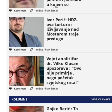
u kojem se
etničke grupe


Komentari
Pročitaj čitav članak
pojavljuju kao
osnovne
Ivor Perić: HDZ-
političke jedinice
ova tortura i
iživljavanje nad
Mostarom traje
predugo


Komentari
Pročitaj čitav članak
Vojni analitičar
dr. Vilko Klasan
upozorava : “Ovo
nije primirje ,
nego početak
svjetskog rata!”
(Video)


Komentari
Pročitaj čitav članak
KOLUMNE
VIŠE ČLANAKA
Gojko Berić : Ta