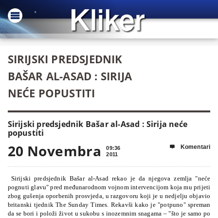
SIRIJSKI PREDSJEDNIK
BAŠAR AL-ASAD : SIRIJA
NEĆE POPUSTITI
Sirijski predsjednik Bašar al-Asad : Sirija neće
popustiti
20 Novembra
Komentari

09:36
2011
Sirijski predsjednik Bašar al-Asad rekao je da njegova zemlja "neće
pognuti glavu" pred međunarodnom vojnom intervencijom koja mu prijeti
zbog gušenja oporbenih prosvjeda, u razgovoru koji je u nedjelju objavio
britanski tjednik The Sunday Times.
Rekavši kako je "potpuno" spreman
da se bori i položi život u sukobu s inozemnim snagama – "što je samo po