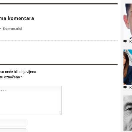
ema komentara

Komentariši

K
sa neće biti objavljena.
 su označena
*

K