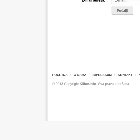
*
E-mail adresa:
POČETNA
O NAMA
IMPRESSUM
KONTAKT
© 2013 Copyright
Kliker.info
. Sva prava zadržana.