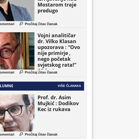
Mostarom traje
predugo

omentari
Pročitaj čitav članak
Vojni analitičar
dr. Vilko Klasan
upozorava : “Ovo
nije primirje ,
nego početak
svjetskog rata!”
(Video)

omentari
Pročitaj čitav članak
LUMNE
VIŠE ČLANAKA
Prof. dr. Asim
Mujkić : Dodikov
Kec iz rukava

omentari
Pročitaj čitav članak