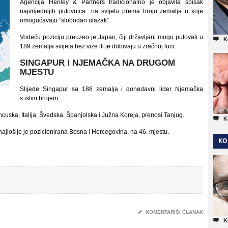
Agencija Henley & Partners tradicionalno je objavila spisak
najvrijednijih putovnica na svijetu prema broju zemalja u koje
omogućavaju “slobodan ulazak”.
Vodeću poziciju preuzeo je Japan, čiji državljani mogu putovati u

K
189 zemalja svijeta bez vize ili je dobivaju u zračnoj luci.
SINGAPUR I NJEMAČKA NA DRUGOM
MJESTU
Slijede Singapur sa 188 zemalja i donedavni lider Njemačka
s istim brojem.
uska, Italija, Švedska, Španjolska i Južna Koreja, prenosi Tanjug.

K
 najlošije je pozicionirana Bosna i Hercegovina, na 46. mjestu.
KO
✎
KOMENTARIŠI ČLANAK

K