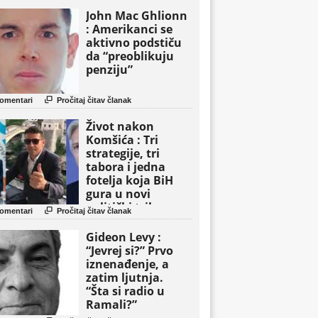
John Mac Ghlionn
: Amerikanci se
aktivno podstiču
da “preoblikuju
penziju”

omentari
Pročitaj čitav članak
Život nakon
Komšića : Tri
strategije, tri
tabora i jedna
fotelja koja BiH
gura u novi
politički triler

omentari
Pročitaj čitav članak
Gideon Levy :
“Jevrej si?” Prvo
iznenađenje, a
zatim ljutnja.
“Šta si radio u
Ramali?”