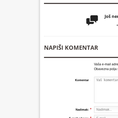
Još n

NAPIŠI KOMENTAR
Vaša e-mail adre
Obavezna polja
Komentar
*
Nadimak: