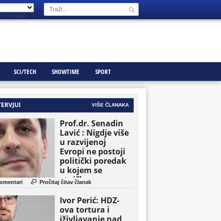
Translate
SCI/TECH
SHOWTIME
SPORT
TERVJUI
VIŠE ČLANAKA
Prof.dr. Senadin
Lavić : Nigdje više
u razvijenoj
Evropi ne postoji
politički poredak
u kojem se
etničke grupe

omentari
Pročitaj čitav članak
pojavljuju kao
osnovne političke
Ivor Perić: HDZ-
jedinice
ova tortura i
iživljavanje nad