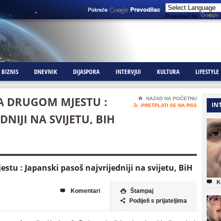
Powered by
BIZNIS
DNEVNIK
DIJASPORA
INTERVJUI
KULTURA
LIFESTYLE
A DRUGOM MJESTU :
⌂
NAZAD NA POČETNU
IN

PRETPLATI SE NA RSS
NIJI NA SVIJETU, BIH
tu : Japanski pasoš najvrijedniji na svijetu, BiH

K
Komentari
Štampaj


Podijeli s prijateljima
