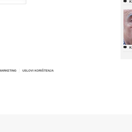

K

K
MARKETING
USLOVI KORIŠTENJA