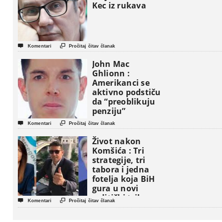
Kec iz rukava


Komentari
Pročitaj čitav članak
John Mac
Ghlionn :
Amerikanci se
aktivno podstiču
da “preoblikuju
penziju”


Komentari
Pročitaj čitav članak
Život nakon
Komšića : Tri
strategije, tri
tabora i jedna
fotelja koja BiH
gura u novi
politički triler


Komentari
Pročitaj čitav članak