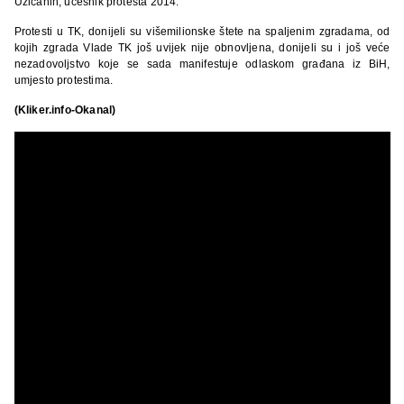
Užičanin, učesnik protesta 2014.
Protesti u TK, donijeli su višemilionske štete na spaljenim zgradama, od
kojih zgrada Vlade TK još uvijek nije obnovljena, donijeli su i još veće
nezadovoljstvo koje se sada manifestuje odlaskom građana iz BiH,
umjesto protestima.
(Kliker.info-Okanal)