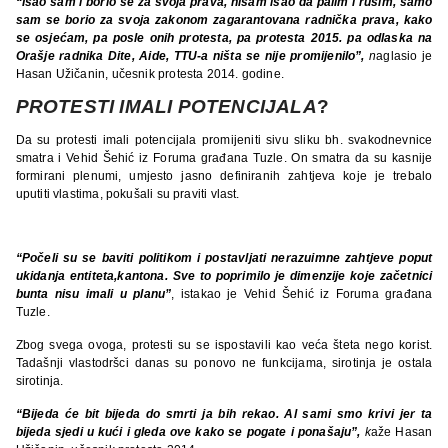
“Išao sam i borio se za svoja prava, nisam išao da palim i rušim, samo
sam se borio za svoja zakonom zagarantovana radnička prava, kako
se osjećam, pa posle onih protesta, pa protesta 2015. pa odlaska na
Orašje radnika Dite, Aide, TTU-a ništa se nije promijenilo”,
n
aglasio je
Hasan Užičanin, učesnik protesta 2014. godine.
PROTESTI IMALI POTENCIJALA
?
Da su protesti imali potencijala promijeniti sivu sliku bh. svakodnevnice
smatra i Vehid Šehić iz Foruma građana Tuzle. On smatra da su kasnije
formirani plenumi, umjesto jasno definiranih zahtjeva koje je trebalo
uputiti vlastima, pokušali su praviti vlast.
“Počeli su se baviti politikom i postavljati nerazuimne zahtjeve poput
ukidanja entiteta,kantona. Sve to poprimilo je dimenzije koje začetnici
bunta nisu imali u planu”
, istakao je Vehid Šehić iz Foruma građana
Tuzle.
Zbog svega ovoga, protesti su se ispostavili kao veća šteta nego korist.
Tadašnji vlastodršci danas su ponovo ne funkcijama, sirotinja je ostala
sirotinja.
“Bijeda će bit bijeda do smrti ja bih rekao. Al sami smo krivi jer ta
bijeda sjedi u kući i gleda ove kako se pogate i ponašaju”,
k
aže Hasan