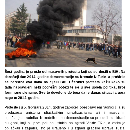
Šest godina je prošlo od masovnih protesta koji su se desili u BiH. Na
današnji dan 2014. godine demonstracije su krenule iz Tuzle, a proširile
se naredna dva dana na cijelu BIH. Učesnici protesta kažu kako su
tada napravljeni neki pogrešni potezi te se u sve uplela politika, kroz
formirane plenume. Sve to dovelo je do toga da je danas situacija gora
nego te 2014. godine.
Proteste su 5. februara 2014. godine započeli obespravljeni radnici čija su
preduzeća uništena pljačkaškim privatizacijama ali i masovnim
otpuštanjem radnika. Narednih dana demonstracije su preuzeli maskirani
huligani, koji su prvo polupali stakla na zgradi Vlade TK-a, a zatim je
opljačkali i zapalili, isto je urađeno i u zgradi gradske uprave Tuzla.