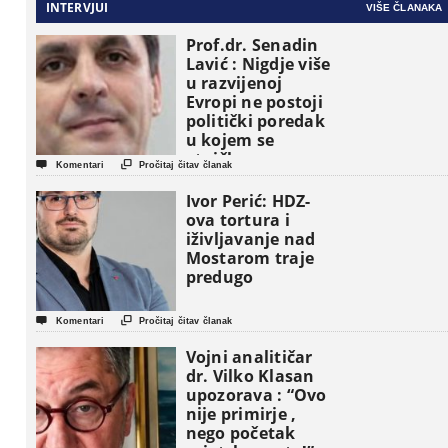
INTERVJUI
VIŠE ČLANAKA
Prof.dr. Senadin
Lavić : Nigdje više
u razvijenoj
Evropi ne postoji
politički poredak
u kojem se
etničke grupe


Komentari
Pročitaj čitav članak
pojavljuju kao
osnovne
Ivor Perić: HDZ-
političke jedinice
ova tortura i
iživljavanje nad
Mostarom traje
predugo


Komentari
Pročitaj čitav članak
Vojni analitičar
dr. Vilko Klasan
upozorava : “Ovo
nije primirje ,
nego početak