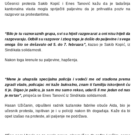
Učesnici protesta Sakib Kopić i Enes Tanović kažu da je tadašnja
kantonalna vlada mogla spriječiti paljevinu da je prihvatila poziv na
razgovor sa protestantima.
“Bilo je tu raznoraznih grupa, svi su htjeli razgovarat a oni nisu htjeli da
razgovaraju. Odbili su razgovor i zbog toga je došlo do paljevine i svega
onoga što se dešavalo od 5. do 7. februara”,
k
azao je Sakib Kopić, iz
Sindikata solidarnosti.
Nakon toga krenule su paljevine, hapšenja.
“Mene je uhapsila specijalna policija i vodeći me od stadiona prema
zgradi vlade, policajac mi kaže bukvalno, znam ti familiju iskorijenit ću
ti je. Digao je palicu, ja sam mu samo rekao, udariš li me jedan od nas
je mrtav”,
p
risjeća se Enes Tanović iz Sindikata solidarnosti.
Hasan Užičanin, otpušteni radnik tuzlanske fabrike obuće Aida, bio je
učesnik protesta, ispitivan je i u policiji nakon tih događaja. Kaže da bi
opet izašao na proteste, ali paljenje ne podržava.