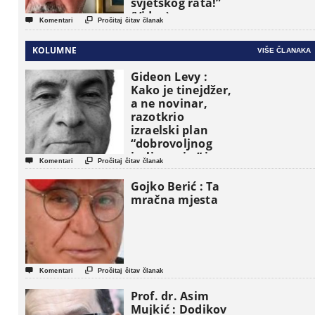
svjetskog rata!”
(Video)


Komentari
Pročitaj čitav članak
KOLUMNE
VIŠE ČLANAKA
Gideon Levy :
Kako je tinejdžer,
a ne novinar,
razotkrio
izraelski plan
“dobrovoljnog
iseljavanja ” iz


Komentari
Pročitaj čitav članak
Gaze
Gojko Berić : Ta
mračna mjesta


Komentari
Pročitaj čitav članak
Prof. dr. Asim
Mujkić : Dodikov