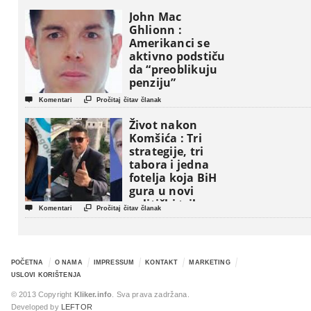
John Mac
Ghlionn :
Amerikanci se
aktivno podstiču
da “preoblikuju
penziju”


Komentari
Pročitaj čitav članak
Život nakon
Komšića : Tri
strategije, tri
tabora i jedna
fotelja koja BiH
gura u novi
politički triler


Komentari
Pročitaj čitav članak
POČETNA
O NAMA
IMPRESSUM
KONTAKT
MARKETING
USLOVI KORIŠTENJA
© 2013 Copyright
Kliker.info
. Sva prava zadržana.
Developed by
LEFTOR