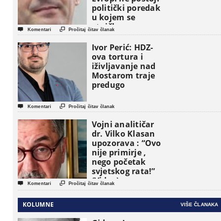
politički poredak
u kojem se
etničke grupe


Komentari
Pročitaj čitav članak
pojavljuju kao
osnovne
Ivor Perić: HDZ-
političke jedinice
ova tortura i
iživljavanje nad
Mostarom traje
predugo


Komentari
Pročitaj čitav članak
Vojni analitičar
dr. Vilko Klasan
upozorava : “Ovo
nije primirje ,
nego početak
svjetskog rata!”
(Video)


Komentari
Pročitaj čitav članak
KOLUMNE
VIŠE ČLANAKA