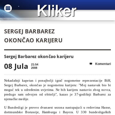
SERGEJ BARBAREZ
OKONČAO KARIJERU
Sergej Barbarez okončao karijeru
08 Jula
Komentari

21:54
2008
Nekadašnji kapetan i ponajbolji igrač nogometne reprezentacije BiH,
Sergej Barbarez, okončao je nogometnu karijeru: "Moj nastavak bio bi
moguć tek u određenim uvjetima. Ne bih karijeru nastavio zbog novca,
predugo sam odvojen od obitelji", kazao je 37-godišnji Barbarez za
njemačke medije.
U Bundesligi je proveo dvanaest sezona nastupajući u redovima Hanse,
dortmundske Borussije, Hamburga i Bayera. U 330 bundesligaških