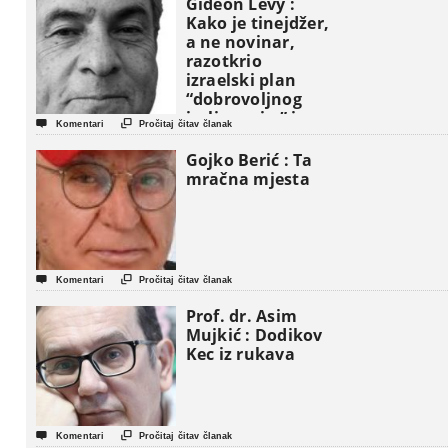
Gideon Levy :
Kako je tinejdžer,
a ne novinar,
razotkrio
izraelski plan
“dobrovoljnog
iseljavanja ” iz


Komentari
Pročitaj čitav članak
Gaze
Gojko Berić : Ta
mračna mjesta


Komentari
Pročitaj čitav članak
Prof. dr. Asim
Mujkić : Dodikov
Kec iz rukava


Komentari
Pročitaj čitav članak