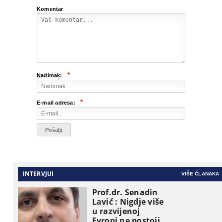
Komentar
*
Nadimak:
*
E-mail adresa:
INTERVJUI
VIŠE ČLANAKA
Prof.dr. Senadin
Lavić : Nigdje više
u razvijenoj
Evropi ne postoji