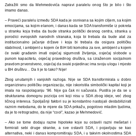
Zatražili smo da Mehmedovića napravi paralelu onog što je bilo i što
imamo danas.
– Praveći paralelu između SDA kada je osnivana sa kojim ciljem, sa kojim
emocijama, sa kojim elanom, i danas kada se SDA transformiše iz pokreta
u stranku koja treba da bude stranka politički desnog centra, stranka u
porodici evropskih narodnih stranaka, koja bi trebala da bude alat za
institucionalno jačanje države i koja bi trebala da osigura političku
stabilnost, i ambijent u kojem će BiH biti komotna za sve, ambijent u kojem
će svaki građanin imati osjećaj sigurnosti življenja, osjećaj slobode u
punom kapacitetu, osjećaj pravednog društva, sa izraženom socijalnom
pravdom prvenstveno, osjećaj da svaki pojedinac ima svoju ulogu i mjesto
u BH društvu… Da li je to tako? Nije!
Zbog unutarnjih i vanjskih razloga. Nije se SDA transformirala u dobro
organiziranu političku organizaciju, nije iskoristila simbolički kapital koji je
imala na raspolaganju ‘96. Nije ga čak ni sačuvala. Pustila je da se u
strukturama domognu pozicija oni koji nisu u SDA zbog ideje, već zbog
ličnog interesa. Spoljašnji faktori su je konstantno nastojali destabilizirati
raznim metodama, do te mjere da SDA prikažu, pogotovo mladim ljudima,
da je to retrogradno, da nije “cool”, kazao je Mehmedović.
– Ako se tome dodaju razne hipoteke koje su ostavili razni mešetari i
formirali sebi druge stranke, a sve ostavili SDA, i pojavljuju se kao
alternativa, neki i danas kompromitiraju SDA, i u takvim okolnostima SDA