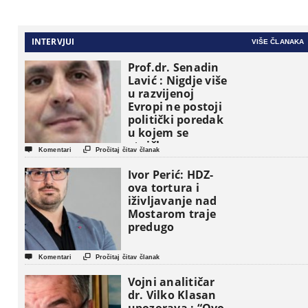
INTERVJUI
VIŠE ČLANAKA
Prof.dr. Senadin
Lavić : Nigdje više
u razvijenoj
Evropi ne postoji
politički poredak
u kojem se
etničke grupe


Komentari
Pročitaj čitav članak
pojavljuju kao
osnovne
Ivor Perić: HDZ-
političke jedinice
ova tortura i
iživljavanje nad
Mostarom traje
predugo


Komentari
Pročitaj čitav članak
Vojni analitičar
dr. Vilko Klasan