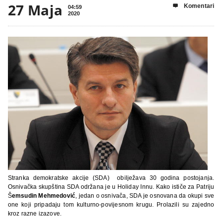
27 Maja
Komentari

04:59
2020
Stranka demokratske akcije (SDA) obilježava 30 godina postojanja.
Osnivačka skupština SDA održana je u Holiday Innu. Kako ističe za Patriju
Š
emsudin Mehmedović
, jedan o osnivača, SDA je osnovana da okupi sve
one koji pripadaju tom kulturno-povijesnom krugu. Prolazili su zajedno
kroz razne izazove.