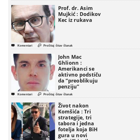
Prof. dr. Asim
Mujkić : Dodikov
Kec iz rukava


Komentari
Pročitaj čitav članak
John Mac
Ghlionn :
Amerikanci se
aktivno podstiču
da “preoblikuju
penziju”


Komentari
Pročitaj čitav članak
Život nakon
Komšića : Tri
strategije, tri
tabora i jedna
fotelja koja BiH
gura u novi