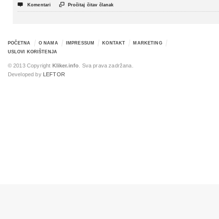
politički triler


Komentari
Pročitaj čitav članak
POČETNA
O NAMA
IMPRESSUM
KONTAKT
MARKETING
USLOVI KORIŠTENJA
© 2013 Copyright
Kliker.info
. Sva prava zadržana.
Developed by
LEFTOR