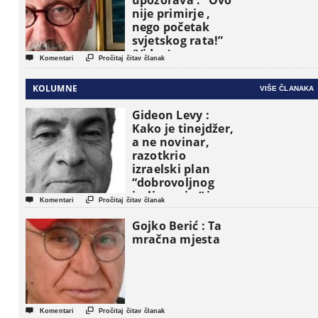
upozorava : “Ovo
nije primirje ,
nego početak
svjetskog rata!”
(Video)


Komentari
Pročitaj čitav članak
KOLUMNE
VIŠE ČLANAKA
Gideon Levy :
Kako je tinejdžer,
a ne novinar,
razotkrio
izraelski plan
“dobrovoljnog
iseljavanja ” iz


Komentari
Pročitaj čitav članak
Gaze
Gojko Berić : Ta
mračna mjesta


Komentari
Pročitaj čitav članak