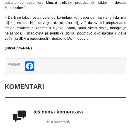
opstaje do sada kao ključni politički probosanski faktor – dodaje
Mehemdović.
– Da li će tako i ostati ovisi od kormilara koji treba da ima viziju i da zna
cilj kojem ide. Nije dovoljno da on zna cilj, već da svi mi prepoznamo
efekte realizacije zacrtanih ciljeva. Sada, kako stvari stoje, mnogo je
nejasnoća, i maglovita je politička zbilja, pogotovo oko načina i vizije
vođenja SDA u budućnosti – dodao je Mehmedović.
(Kliker.info-NAP)
Facebook
Podijeli
KOMENTARI
Još nema komentara


Komentariši