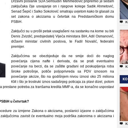
Državni poslanik SDA Šemsudin Mehmedović pripremio je sedam
zaključaka čije usvajanje on i njegove kolege Sadik Ahmetović,
Senad Šepić i Salko Sokolović smatraju uvjetom kako bi glasali za
set zakona o akcizama u četvrtak na Predstavničkom domu
PSBiH.

K
Zaključci su u prošli petak usaglašeni na sastanku na kome su bili
Denis Zvizdić, predsjedatelj Vijeća ministara BiH, Adil Osmanović,
državni ministar civilnih poslova, te Fadil Novalić, federalni
premijer.
Zaključcima se obezbjeđuje da ne smije doći do naglog
povećanja cijena nafte i derivata, da se prati eventualno
povećanje na berzi, da se zaštite građani od poskupljenja roba

K
široke potrošnje, potiče poljoprivreda sa PDV iznosom na
povećanje akcize, što na godišnjem nivou iznosi oko 25 miliona
KO
KM i što je trostruki iznos sadašnjeg poticaja za plavi dizel, potom
da prestane potreba za tranšama kredita MMF-a, da se konačno uspostavi
PSBiH u četvrtak?
rocedure za izmjene Zakona o akcizama, poslanici izjasne o zaključcima
im zaključcima zavisit će eventualno moja podrška zakonima o akcizama i

K