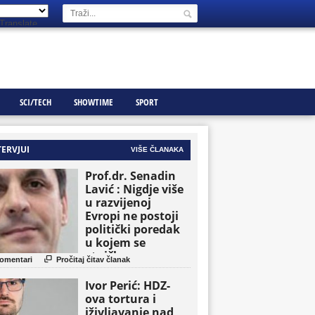
Translate
SCI/TECH
SHOWTIME
SPORT
TERVJUI
VIŠE ČLANAKA
Prof.dr. Senadin
Lavić : Nigdje više
u razvijenoj
Evropi ne postoji
politički poredak
u kojem se
etničke grupe

omentari
Pročitaj čitav članak
pojavljuju kao
osnovne političke
Ivor Perić: HDZ-
jedinice
ova tortura i
iživljavanje nad