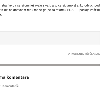
 stranke da se silom rješavaju stvari, a to će sigurno stranku odvući pod
sutra biti na dnevnom redu radne grupe za reformu SDA. Tu postoje zaštitni
a.
✎
KOMENTARIŠI ČLANAK
ema komentara

Komentariši