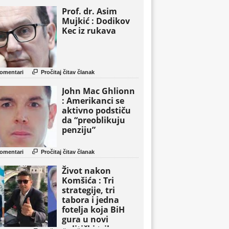
Prof. dr. Asim
Mujkić : Dodikov
Kec iz rukava

omentari
Pročitaj čitav članak
John Mac Ghlionn
: Amerikanci se
aktivno podstiču
da “preoblikuju
penziju”

omentari
Pročitaj čitav članak
Život nakon
Komšića : Tri
strategije, tri
tabora i jedna
fotelja koja BiH
gura u novi