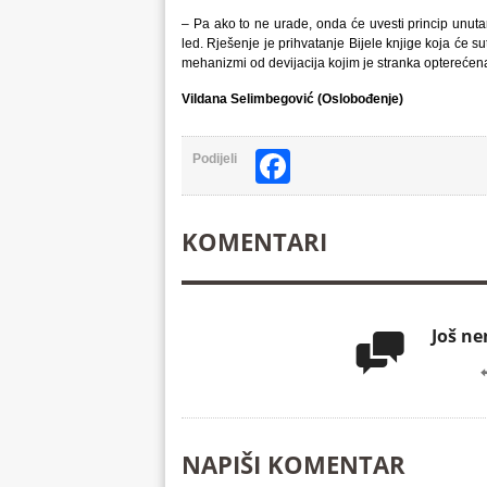
– Pa ako to ne urade, onda će uvesti princip unutar
led. Rješenje je prihvatanje Bijele knjige koja će 
mehanizmi od devijacija kojim je stranka opterećen
Vildana Selimbegović (Oslobođenje)
Facebook
Podijeli
KOMENTARI
Još n

NAPIŠI KOMENTAR