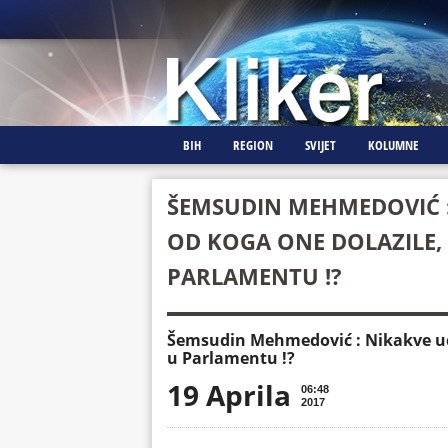
BIH
REGION
SVIJET
KOLUMNE
ŠEMSUDIN MEHMEDOVIĆ :
OD KOGA ONE DOLAZILE, 
PARLAMENTU !?
Šemsudin Mehmedović : Nikakve ucj
u Parlamentu !?
19 Aprila
06:48
2017