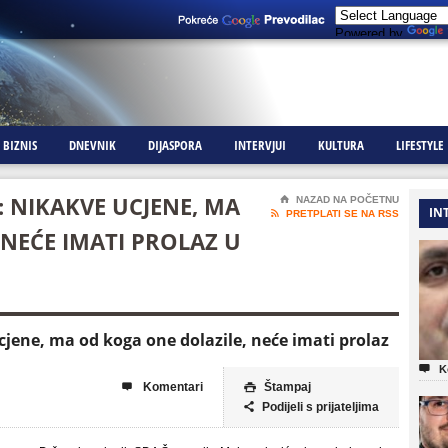
Powered by
BIZNIS
DNEVNIK
DIJASPORA
INTERVJUI
KULTURA
LIFESTYLE
 NIKAKVE UCJENE, MA
⌂
NAZAD NA POČETNU
IN

PRETPLATI SE NA RSS
NEĆE IMATI PROLAZ U
ene, ma od koga one dolazile, neće imati prolaz

K
Komentari
Štampaj


Podijeli s prijateljima
