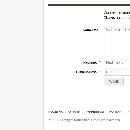
Vaša e-mail adre
Obavezna polja
Komentar
*
Nadimak:
*
E-mail adresa:
POČETNA
O NAMA
IMPRESSUM
KONTAKT
© 2013 Copyright
Kliker.info
. Sva prava zadržana.