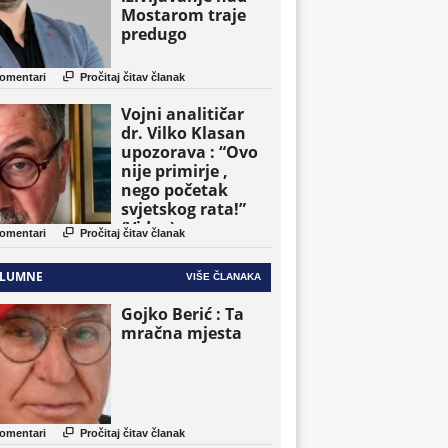
Mostarom traje
predugo

omentari
Pročitaj čitav članak
Vojni analitičar
dr. Vilko Klasan
upozorava : “Ovo
nije primirje ,
nego početak
svjetskog rata!”
(Video)

omentari
Pročitaj čitav članak
LUMNE
VIŠE ČLANAKA
Gojko Berić : Ta
mračna mjesta

omentari
Pročitaj čitav članak