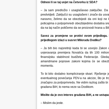
Odnosi li se taj uvjet na četvorku iz SDA?
– Ja sam predložio i usaglašavao zaključke. Da
predvidjeti. Zaključci su usaglašeni i znače da us
naravno, želimo da se obezbijedi da oni koji ne 
poticajima o poljoprivredi obezbijedimo dodatna sr
da na taj način potičemo da se proizvodi hrana u Bi
Savez za promjene se protivi ovom prijedlogu. D
prijedlogom izlazi u susret Miloradu Dodiku?
– Ja bih bio najsretniji kada bi se usvojio Zako
uvjeravanja premijera Novalića da tih 100 milion
finansijsku stabilnost budžeta Federacije. Gl
amandmane poprave zakoni kojima će se obezbije
momentu.
To bi bilo dodatno kompliciranje stvari. Rješenje j
eventualnog povećanja PDV-a na akcize, što je trost
značajno za poljoprivredu. Ne vidim razlog zašto bi s
građana BiH, to nema veze sa Dodikom.
Mislite da je ovo interes građana BiH, a ne ustup
– Mislim da jeste.