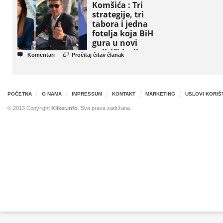
Komšića : Tri
strategije, tri
tabora i jedna
fotelja koja BiH
gura u novi
politički triler


Komentari
Pročitaj čitav članak
POČETNA
O NAMA
IMPRESSUM
KONTAKT
MARKETING
USLOVI KORIŠ
© 2013 Copyright
Kliker.info
. Sva prava zadržana.