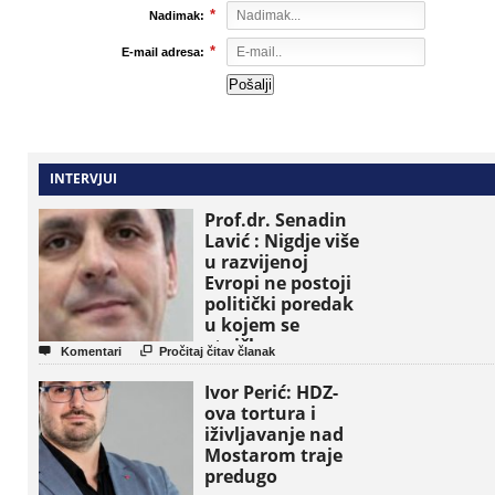
*
Nadimak:
*
E-mail adresa:
INTERVJUI
Prof.dr. Senadin
Lavić : Nigdje više
u razvijenoj
Evropi ne postoji
politički poredak
u kojem se
etničke grupe


Komentari
Pročitaj čitav članak
pojavljuju kao
osnovne političke
Ivor Perić: HDZ-
jedinice
ova tortura i
iživljavanje nad
Mostarom traje
predugo