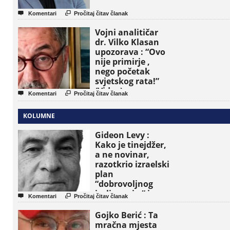


Komentari
Pročitaj čitav članak
Vojni analitičar
dr. Vilko Klasan
upozorava : “Ovo
nije primirje ,
nego početak
svjetskog rata!”
(Video)


Komentari
Pročitaj čitav članak
KOLUMNE
Gideon Levy :
Kako je tinejdžer,
a ne novinar,
razotkrio izraelski
plan
“dobrovoljnog
iseljavanja ” iz


Komentari
Pročitaj čitav članak
Gaze
Gojko Berić : Ta
mračna mjesta