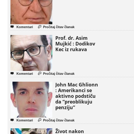


Komentari
Pročitaj čitav članak
Prof. dr. Asim
Mujkić : Dodikov
Kec iz rukava


Komentari
Pročitaj čitav članak
John Mac Ghlionn
: Amerikanci se
aktivno podstiču
da “preoblikuju
penziju”


Komentari
Pročitaj čitav članak
Život nakon