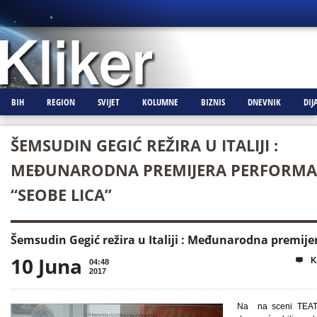
BIH
REGION
SVIJET
KOLUMNE
BIZNIS
DNEVNIK
DIJ
ŠEMSUDIN GEGIĆ REŽIRA U ITALIJI :
MEĐUNARODNA PREMIJERA PERFORM
“SEOBE LICA”
Šemsudin Gegić režira u Italiji : Međunarodna premije
10 Juna
K

04:48
2017
Na na sceni TEATR