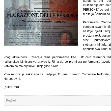
danas će biti odr
multimedijalnim e
PERSONE” po ideji i 
reditelja Šemsudina
Performans “Seobe
seobom stvarnih ličn
nastoje riješiti svoj
prostora exJugoslav
sreću u primorskom 
stotinama hiljada iz
napustiti svoj rodni d
Zbog aktuelnosti i značaja teme performansa kao i stručnih referenci red
italijanskog Ministarstva pravde iz Rima da se premijera performansa izvede
Zatvora za maloljetnike i izbjeglice Airola.
Prva repriza je zakazana za nedjelju, 11.juna u Teatro Comunale Rotonda, a 
Hercegovini.
(Kliker.info)
Podijeli