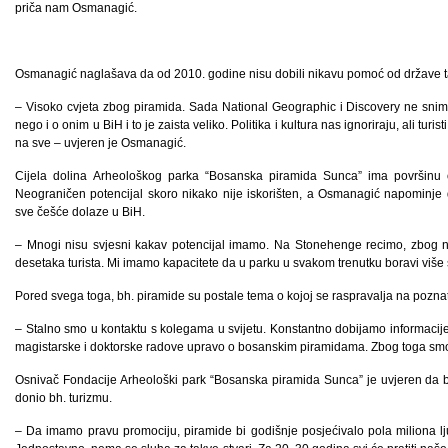
priča nam Osmanagić.
Osmanagić naglašava da od 2010. godine nisu dobili nikavu pomoć od države t
– Visoko cvjeta zbog piramida. Sada National Geographic i Discovery ne snima
nego i o onim u BiH i to je zaista veliko. Politika i kultura nas ignoriraju, ali turis
na sve – uvjeren je Osmanagić.
Cijela dolina Arheološkog parka “Bosanska piramida Sunca” ima površinu o
Neograničen potencijal skoro nikako nije iskorišten, a Osmanagić napominje 
sve češće dolaze u BiH.
– Mnogi nisu svjesni kakav potencijal imamo. Na Stonehenge recimo, zbog n
desetaka turista. Mi imamo kapacitete da u parku u svakom trenutku boravi više 
Pored svega toga, bh. piramide su postale tema o kojoj se raspravalja na poznat
– Stalno smo u kontaktu s kolegama u svijetu. Konstantno dobijamo informacije d
magistarske i doktorske radove upravo o bosanskim piramidama. Zbog toga sm
Osnivač Fondacije Arheološki park “Bosanska piramida Sunca” je uvjeren da b
donio bh. turizmu.
– Da imamo pravu promociju, piramide bi godišnje posjećivalo pola miliona l