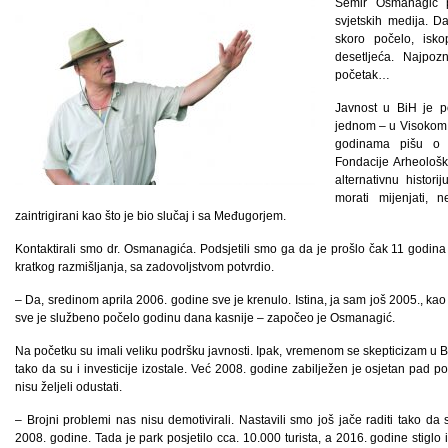
Semir Osmanagić 
svjetskih medija. Da
skoro počelo, isk
desetljeća. Najpoz
početak…
Javnost u BiH je po
jednom – u Visokom 
godinama pišu o 
Fondacije Arheološk
alternativnu histor
morati mijenjati, 
zaintrigirani kao što je bio slučaj i sa Međugorjem.
Kontaktirali smo dr. Osmanagića. Podsjetili smo ga da je prošlo čak 11 godina
kratkog razmišljanja, sa zadovoljstvom potvrdio.
– Da, sredinom aprila 2006. godine sve je krenulo. Istina, ja sam još 2005., kao fi
sve je službeno počelo godinu dana kasnije – započeo je Osmanagić.
Na početku su imali veliku podršku javnosti. Ipak, vremenom se skepticizam u BiH 
tako da su i investicije izostale. Već 2008. godine zabilježen je osjetan pad pos
nisu željeli odustati.
– Brojni problemi nas nisu demotivirali. Nastavili smo još jače raditi tako d
2008. godine. Tada je park posjetilo cca. 10.000 turista, a 2016. godine stiglo