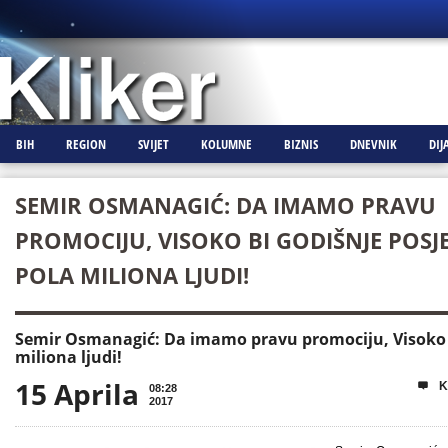
BIH
REGION
SVIJET
KOLUMNE
BIZNIS
DNEVNIK
DIJ
SEMIR OSMANAGIĆ: DA IMAMO PRAVU
PROMOCIJU, VISOKO BI GODIŠNJE POSJ
POLA MILIONA LJUDI!
Semir Osmanagić: Da imamo pravu promociju, Visoko b
miliona ljudi!
15 Aprila
K

08:28
2017