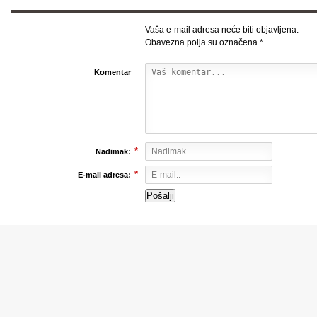
Vaša e-mail adresa neće biti objavljena.
Obavezna polja su označena
*
Komentar
*
Nadimak:
*
E-mail adresa:
INTERVJUI
Prof.dr. Senadin
Lavić : Nigdje više
u razvijenoj