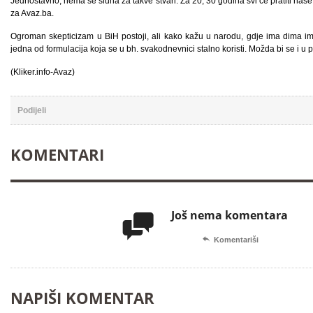
Jednostavno, nema se sluha za takve stvari. Za 20, 30 godina svi će pratiti na
za Avaz.ba.
Ogroman skepticizam u BiH postoji, ali kako kažu u narodu, gdje ima dima ima v
jedna od formulacija koja se u bh. svakodnevnici stalno koristi. Možda bi se i u p
(Kliker.info-Avaz)
Podijeli
KOMENTARI
Još nema komentara


Komentariši
NAPIŠI KOMENTAR