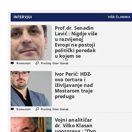
INTERVJUI
VIŠE ČLANAKA
Prof.dr. Senadin
Lavić : Nigdje više
u razvijenoj
Evropi ne postoji
politički poredak
u kojem se
etničke grupe


Komentari
Pročitaj čitav članak
pojavljuju kao
osnovne
Ivor Perić: HDZ-
političke jedinice
ova tortura i
iživljavanje nad
Mostarom traje
predugo


Komentari
Pročitaj čitav članak
Vojni analitičar
dr. Vilko Klasan
upozorava : “Ovo