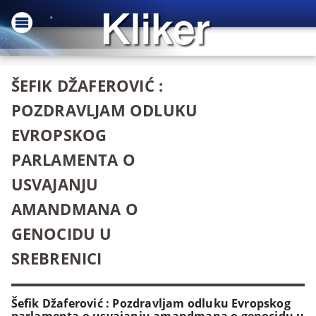
ŠEFIK DŽAFEROVIĆ :
POZDRAVLJAM ODLUKU
EVROPSKOG
PARLAMENTA O
USVAJANJU
AMANDMANA O
GENOCIDU U
SREBRENICI
Šefik Džaferović : Pozdravljam odluku Evropskog
parlamenta o usvajanju amandmana o genocidu u