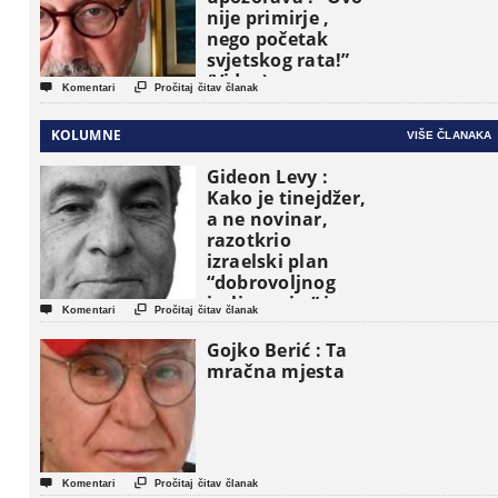
nije primirje ,
nego početak
svjetskog rata!”
(Video)


Komentari
Pročitaj čitav članak
KOLUMNE
VIŠE ČLANAKA
Gideon Levy :
Kako je tinejdžer,
a ne novinar,
razotkrio
izraelski plan
“dobrovoljnog
iseljavanja ” iz


Komentari
Pročitaj čitav članak
Gaze
Gojko Berić : Ta
mračna mjesta


Komentari
Pročitaj čitav članak