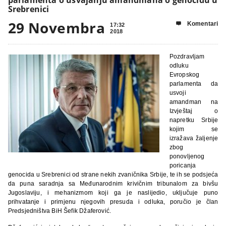
Srebrenici
29 Novembra
Komentari

17:32
2018
Pozdravljam
odluku
Evropskog
parlamenta da
usvoji
amandman na
Izvještaj o
napretku Srbije
kojim se
izražava žaljenje
zbog
ponovljenog
poricanja
genocida u Srebrenici od strane nekih zvaničnika Srbije, te ih se podsjeća
da puna saradnja sa Međunarodnim krivičnim tribunalom za bivšu
Jugoslaviju, i mehanizmom koji ga je naslijedio, uključuje puno
prihvatanje i primjenu njegovih presuda i odluka, poručio je član
Predsjedništva BiH Šefik Džaferović.