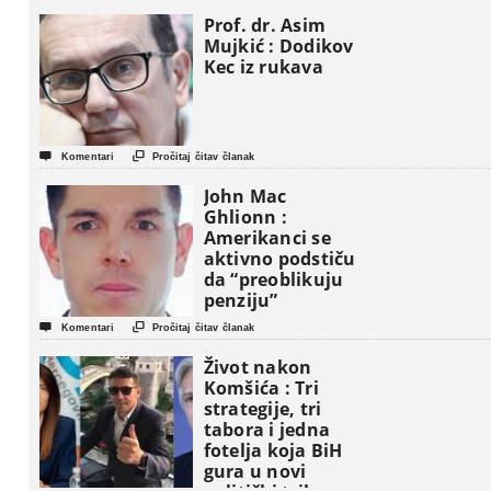
Prof. dr. Asim
Mujkić : Dodikov
Kec iz rukava


Komentari
Pročitaj čitav članak
John Mac
Ghlionn :
Amerikanci se
aktivno podstiču
da “preoblikuju
penziju”


Komentari
Pročitaj čitav članak
Život nakon
Komšića : Tri
strategije, tri
tabora i jedna
fotelja koja BiH
gura u novi