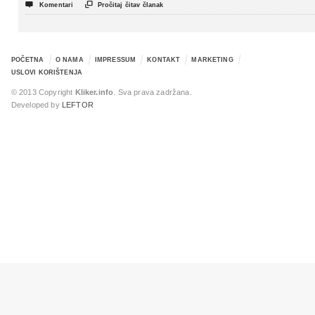
politički triler


Komentari
Pročitaj čitav članak
POČETNA
O NAMA
IMPRESSUM
KONTAKT
MARKETING
USLOVI KORIŠTENJA
© 2013 Copyright
Kliker.info
. Sva prava zadržana.
Developed by
LEFTOR