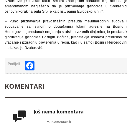
Džaferović je istakao kako “smatra značajnom porukom činjenicu da je
amandmanom naglašeno da je priznavanje genocida u Srebrenici
osnovni korak na putu Srbije ka pristupanju Evropskoj uniji”.
– Puno priznavanja pravosnažnih presuda međunarodnih sudova i
suočavanje sa istinom o događajima tokom agresije na Bosnu i
Hercegovinu, prestanak negiranja sudski utvrđenih činjenica, te prestanak
glorifikacije genocida i drugih zločina, predstavlja osnovni preduslov za
vraćanje i izgradnju povjerenja u regiji, kao i u samoj Bosni i Hercegovini
– istakao je Džaferović.
Facebook
Podijeli
KOMENTARI
Još nema komentara


Komentariši