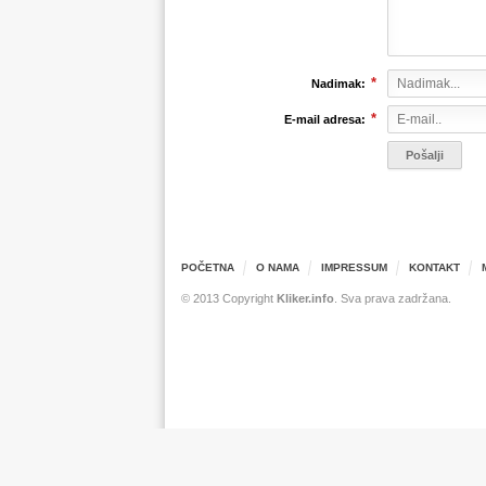
*
Nadimak:
*
E-mail adresa:
POČETNA
O NAMA
IMPRESSUM
KONTAKT
© 2013 Copyright
Kliker.info
. Sva prava zadržana.