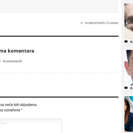
✎
KOMENTARIŠI ČLANAK

K
ema komentara

Komentariši

K
sa neće biti objavljena.
 su označena
*