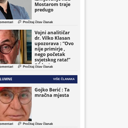
Mostarom traje
predugo

omentari
Pročitaj čitav članak
Vojni analitičar
dr. Vilko Klasan
upozorava : “Ovo
nije primirje ,
nego početak
svjetskog rata!”
(Video)

omentari
Pročitaj čitav članak
LUMNE
VIŠE ČLANAKA
Gojko Berić : Ta
mračna mjesta

omentari
Pročitaj čitav članak