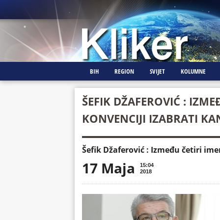
BIH
REGION
SVIJET
KOLUMNE
ŠEFIK DŽAFEROVIĆ : IZME
KONVENCIJI IZABRATI KA
Šefik Džaferović : Između četiri im
17 Maja
15:04
2018