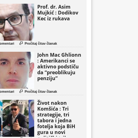
Prof. dr. Asim
Mujkić : Dodikov
Kec iz rukava

omentari
Pročitaj čitav članak
John Mac Ghlionn
: Amerikanci se
aktivno podstiču
da “preoblikuju
penziju”

omentari
Pročitaj čitav članak
Život nakon
Komšića : Tri
strategije, tri
tabora i jedna
fotelja koja BiH
gura u novi