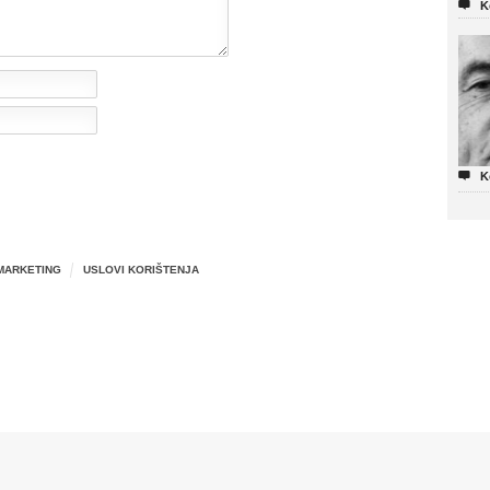

K

K
MARKETING
USLOVI KORIŠTENJA