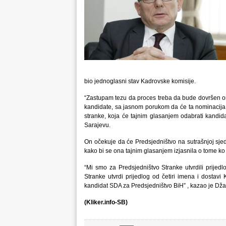
bio jednoglasni stav Kadrovske komisije.
“Zastupam tezu da proces treba da bude dovršen on
kandidate, sa jasnom porukom da će ta nominacija po
stranke, koja će tajnim glasanjem odabrati kandid
Sarajevu.
On očekuje da će Predsjedništvo na sutrašnjoj sjedni
kako bi se ona tajnim glasanjem izjasnila o tome ko
“Mi smo za Predsjedništvo Stranke utvrdili prijedl
Stranke utvrdi prijedlog od četiri imena i dostavi
kandidat SDA za Predsjedništvo BiH” , kazao je Dža
(Kliker.info-SB)