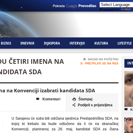
Powered by
BIZNIS
DNEVNIK
DIJASPORA
INTERVJUI
KULTURA
LIFESTYLE
ĐU ČETIRI IMENA NA
⌂
NAZAD NA POČETNU
IN

PRETPLATI SE NA RSS
NDIDATA SDA
ena na Konvenciji izabrati kandidata SDA
Komentari
Štampaj


Podijeli s prijateljima


K
U Sarajevu će sutra biti održana sjednica Predsjedništva SDA, na
kojoj bi trebalo da bude odlučeno da li će na stranačkoj
Konvenciji, planiranoj za 26. maj, kandidat SDA za člana