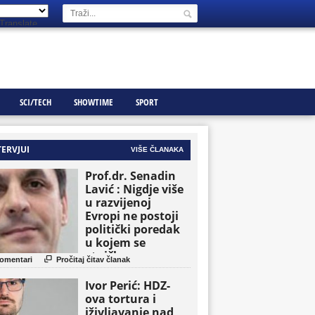
Translate
SCI/TECH
SHOWTIME
SPORT
TERVJUI
VIŠE ČLANAKA
Prof.dr. Senadin
Lavić : Nigdje više
u razvijenoj
Evropi ne postoji
politički poredak
u kojem se
etničke grupe

omentari
Pročitaj čitav članak
pojavljuju kao
osnovne političke
Ivor Perić: HDZ-
jedinice
ova tortura i
iživljavanje nad