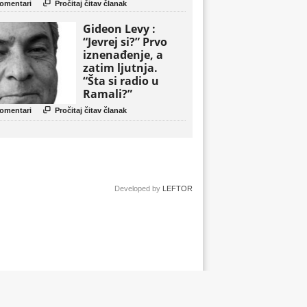
politički triler

omentari
Pročitaj čitav članak
Gideon Levy :
“Jevrej si?” Prvo
iznenađenje, a
zatim ljutnja.
“Šta si radio u
Ramali?”

omentari
Pročitaj čitav članak
Developed by
LEFTOR