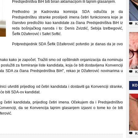
Predsjedništva BiH biti biran aklamacijom ili tajnim glasanjem.
Prethodno je Kadrovska komisija SDA odlučila je da
Predsjedništvu stranke proslijedi imena četiri funkcionera koje je
članstvo predložilo kao kandidate za člana Predsjedništva BiH iz

K
reda bošnjačkog naroda i to: Denis Zvizdić, Sebija Izetbegović,
Šefik Džaferović i Safet Softić.
Potpredsjednik SDA Šefik Džaferović potvrdio je danas da je ovo
ako kako je započet. Tražili smo od opštinskih organizacija da nominuju
služiti za formiranje liste kandidata, koja će biti dostavljena Konvenciji
ata SDA za člana Predsjedništva BiH”, rekao je Džaferović novinarima u

K
KO
ci utvrditi prijedlog od četiri kandidata i dostaviti ga Konvenciji stranke,
 će biti SDA-ov kandidat.
og četiri kandidata, prijedlog četiri imena. Očekujem da i Predsjedništvo
 Konvenciji, da se Konvencija tajnim glasanjem izjasni o tome ko će biti
ferović.

K