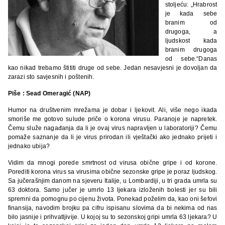
stoljeću: „Hrabrost
je kada sebe
branim od
drugoga, a
ljudskost kada
branim drugoga
od sebe.“Danas
kao nikad trebamo štititi druge od sebe. Jedan nesavjesni je dovoljan da
zarazi sto savjesnih i poštenih.
Piše : Sead Omeragić (NAP)
Humor na društvenim mrežama je dobar i ljekovit. Ali, više nego ikada
smoriše me gotovo sulude priče o korona virusu. Paranoje je napretek.
Čemu služe nagađanja da li je ovaj virus napravljen u laboratoriji? Čemu
pomaže saznanje da li je virus prirodan ili vještački ako jednako prijeti i
jednako ubija?
Vidim da mnogi porede smrtnost od virusa obične gripe i od korone.
Porediti korona virus sa virusima obične sezonske gripe je poraz ljudskog.
Sa jučerašnjim danom na sjeveru Italije, u Lombardiji, u tri grada umrla su
63 doktora. Samo jučer je umrlo 13 ljekara izloženih bolesti jer su bili
spremni da pomognu po cijenu života. Ponekad poželim da, kao oni šefovi
finansija, navodim brojku pa cifru ispisanu slovima da bi nekima od nas
bilo jasnije i prihvatljivije. U kojoj su to sezonskoj gripi umrla 63 ljekara? U