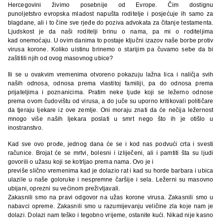
Hercegovini živimo posebnije od Evrope. Čim dostignu
punoljetstvo evropska mladost napušta roditelje i posjećuje ih samo za
blagdane, ali i to čine sve rjeđe do poziva advokata za čitanje testamenta.
Ljudskost je da naši roditelji brinu o nama, pa mi o roditeljima
kad onemoćaju. U ovim danima to postaje ključni izazov naše borbe protiv
virusa korone. Koliko uistinu brinemo o starijim pa čuvamo sebe da bi
zaštitili njih od ovog masovnog ubice?
Ili se u ovakvim vremenima otvoreno pokazuju lažna lica i naličja svih
naših odnosa, odnosa prema vlastitoj familiji, pa do odnosa prema
prijateljima i poznanicima. Pratim neke ljude koji se ležerno odnose
prema ovom čudovištu od virusa, a do juče su uporno kritikovali političare
da tjeraju ljekare iz ove zemlje. Oni moraju znati da će nečija ležernost
mnogo više naših ljekara poslati u smrt nego što ih je otišlo u
inostranstvo.
Kad sve ovo prođe, jednog dana će se i kod nas podvući crta i svesti
računice. Brojat će se mrtvi, bolesni i izliječeni, ali i pamtiti šta su ljudi
govorili o užasu koji se kotrljao prema nama. Ovo je i
previše slično vremenima kad je dolazio rat i kad su horde barbara i ubica
ulazile u naše goloruke i nespremne čaršije i sela. Ležerni su masovno
ubijani, oprezni su većinom preživljavali.
Zakasnili smo na pravi odgovor na užas korone virusa. Zakasnili smo u
nabavci opreme. Zakasnili smo u razumijevanju veličine zla koje nam je
dolazi. Dolazi nam teško i tegobno vrijeme, ostanite kući. Nikad nije kasno