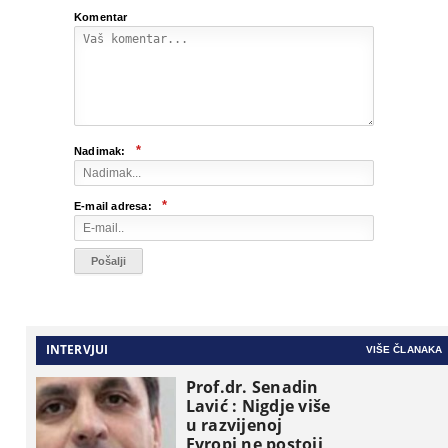
Komentar
*
Nadimak:
*
E-mail adresa:
INTERVJUI
VIŠE ČLANAKA
Prof.dr. Senadin
Lavić : Nigdje više
u razvijenoj
Evropi ne postoji