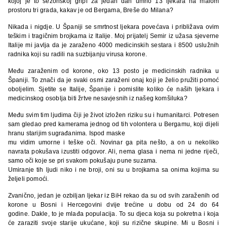
kojoj je to sezonskoj gripi za jedan dan umrlo 13 ljekara na malom
prostoru tri grada, kakav je od Bergama, Breše do Milana?
Nikada i nigdje. U Španiji se smrtnost ljekara povećava i približava ovim
teškim i tragičnim brojkama iz Italije. Moj prijatelj Semir iz užasa sjeverne
Italije mi javlja da je zaraženo 4000 medicinskih sestara i 8500 uslužnih
radnika koji su radili na suzbijanju virusa korone.
Među zaraženim od korone, oko 13 posto je medicinskih radnika u
Španiji. To znači da je svaki osmi zaraženi onaj koji je želio pružiti pomoć
oboljelim. Sjetite se Italije, Španije i pomislite koliko će naših ljekara i
medicinskog osoblja biti žrtve nesavjesnih iz našeg komšiluka?
Među svim tim ljudima čiji je život izložen riziku su i humanitarci. Potresen
sam gledao pred kamerama jednog od tih volontera u Bergamu, koji dijeli
hranu starijim sugrađanima. Ispod maske
mu vidim umorne i teške oči. Novinar ga pita nešto, a on u nekoliko
navrata pokušava izustiti odgovor. Ali, nema glasa i nema ni jedne riječi,
samo oči koje se pri svakom pokušaju pune suzama.
Umiranje tih ljudi niko i ne broji, oni su u brojkama sa onima kojima su
željeli pomoći.
Zvanično, jedan je ozbiljan ljekar iz BiH rekao da su od svih zaraženih od
korone u Bosni i Hercegovini dvije trećine u dobu od 24 do 64
godine. Dakle, to je mlađa populacija. To su djeca koja su pokretna i koja
će zaraziti svoje starije ukućane, koji su rizične skupine. Mi u Bosni i