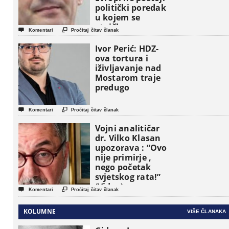
politički poredak
u kojem se
etničke grupe


Komentari
Pročitaj čitav članak
pojavljuju kao
osnovne
Ivor Perić: HDZ-
političke jedinice
ova tortura i
iživljavanje nad
Mostarom traje
predugo


Komentari
Pročitaj čitav članak
Vojni analitičar
dr. Vilko Klasan
upozorava : “Ovo
nije primirje ,
nego početak
svjetskog rata!”
(Video)


Komentari
Pročitaj čitav članak
KOLUMNE
VIŠE ČLANAKA