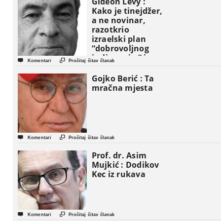
Gideon Levy :
Kako je tinejdžer,
a ne novinar,
razotkrio
izraelski plan
“dobrovoljnog
iseljavanja ” iz


Komentari
Pročitaj čitav članak
Gaze
Gojko Berić : Ta
mračna mjesta


Komentari
Pročitaj čitav članak
Prof. dr. Asim
Mujkić : Dodikov
Kec iz rukava


Komentari
Pročitaj čitav članak