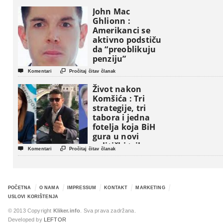
John Mac
Ghlionn :
Amerikanci se
aktivno podstiču
da “preoblikuju
penziju”


Komentari
Pročitaj čitav članak
Život nakon
Komšića : Tri
strategije, tri
tabora i jedna
fotelja koja BiH
gura u novi
politički triler


Komentari
Pročitaj čitav članak
POČETNA
O NAMA
IMPRESSUM
KONTAKT
MARKETING
USLOVI KORIŠTENJA
© 2013 Copyright
Kliker.info
. Sva prava zadržana.
Developed by
LEFTOR