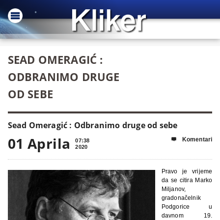
SEAD OMERAGIĆ :
ODBRANIMO DRUGE
OD SEBE
Sead Omeragić : Odbranimo druge od sebe
01 Aprila
Komentari

07:38
2020
Pravo je vrijeme
da se citira Marko
Miljanov,
gradonačelnik
Podgorice u
davnom 19.