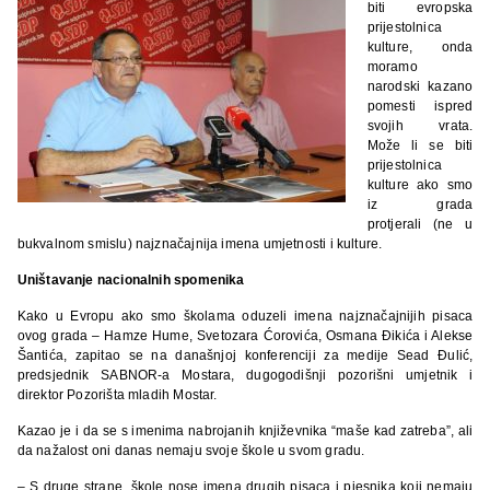
biti evropska
prijestolnica
kulture, onda
moramo
narodski kazano
pomesti ispred
svojih vrata.
Može li se biti
prijestolnica
kulture ako smo
iz grada
protjerali (ne u
bukvalnom smislu) najznačajnija imena umjetnosti i kulture.
Uništavanje nacionalnih spomenika
Kako u Evropu ako smo školama oduzeli imena najznačajnijih pisaca
ovog grada – Hamze Hume, Svetozara Ćorovića, Osmana Đikića i Alekse
Šantića, zapitao se na današnjoj konferenciji za medije Sead Đulić,
predsjednik SABNOR-a Mostara, dugogodišnji pozorišni umjetnik i
direktor Pozorišta mladih Mostar.
Kazao je i da se s imenima nabrojanih književnika “maše kad zatreba”, ali
da nažalost oni danas nemaju svoje škole u svom gradu.
– S druge strane, škole nose imena drugih pisaca i pjesnika koji nemaju