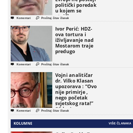
politički poredak
u kojem se
etničke grupe


Komentari
Pročitaj čitav članak
pojavljuju kao
osnovne
Ivor Perić: HDZ-
političke jedinice
ova tortura i
iživljavanje nad
Mostarom traje
predugo


Komentari
Pročitaj čitav članak
Vojni analitičar
dr. Vilko Klasan
upozorava : “Ovo
nije primirje ,
nego početak
svjetskog rata!”
(Video)


Komentari
Pročitaj čitav članak
KOLUMNE
VIŠE ČLANAKA