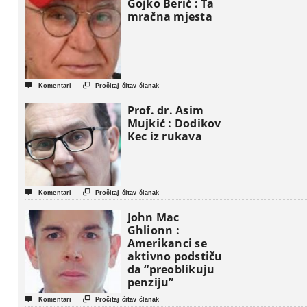
Gojko Berić : Ta
mračna mjesta


Komentari
Pročitaj čitav članak
Prof. dr. Asim
Mujkić : Dodikov
Kec iz rukava


Komentari
Pročitaj čitav članak
John Mac
Ghlionn :
Amerikanci se
aktivno podstiču
da “preoblikuju
penziju”


Komentari
Pročitaj čitav članak