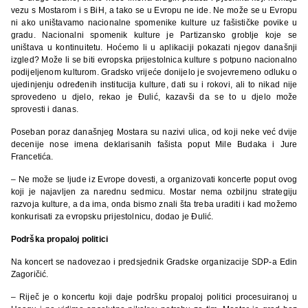
vezu s Mostarom i s BiH, a tako se u Evropu ne ide. Ne može se u Evropu
ni ako uništavamo nacionalne spomenike kulture uz fašističke povike u
gradu. Nacionalni spomenik kulture je Partizansko groblje koje se
uništava u kontinuitetu. Hoćemo li u aplikaciji pokazati njegov današnji
izgled? Može li se biti evropska prijestolnica kulture s potpuno nacionalno
podijeljenom kulturom. Gradsko vrijeće donijelo je svojevremeno odluku o
ujedinjenju određenih institucija kulture, dati su i rokovi, ali to nikad nije
sprovedeno u djelo, rekao je Đulić, kazavši da se to u djelo može
sprovesti i danas.
Poseban poraz današnjeg Mostara su nazivi ulica, od koji neke već dvije
decenije nose imena deklarisanih fašista poput Mile Budaka i Jure
Francetića.
– Ne može se ljude iz Evrope dovesti, a organizovati koncerte poput ovog
koji je najavljen za narednu sedmicu. Mostar nema ozbiljnu strategiju
razvoja kulture, a da ima, onda bismo znali šta treba uraditi i kad možemo
konkurisati za evropsku prijestolnicu, dodao je Đulić.
Podrška propaloj politici
Na koncert se nadovezao i predsjednik Gradske organizacije SDP-a Edin
Zagoričić.
– Riječ je o koncertu koji daje podršku propaloj politici procesuiranoj u