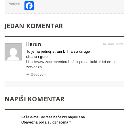
Facebook
Podijeli
JEDAN KOMENTAR
Harun
02 Juna, 09:06
To je na jednoj strani BiH a sa drruge
strane i gore :
http://www.zasrebrenicu.ba/ko-proda-traktor-ici-ce-u-
zatvor.za

Odgovori
NAPIŠI KOMENTAR
Vaša e-mail adresa neće biti objavljena.
Obavezna polja su označena
*