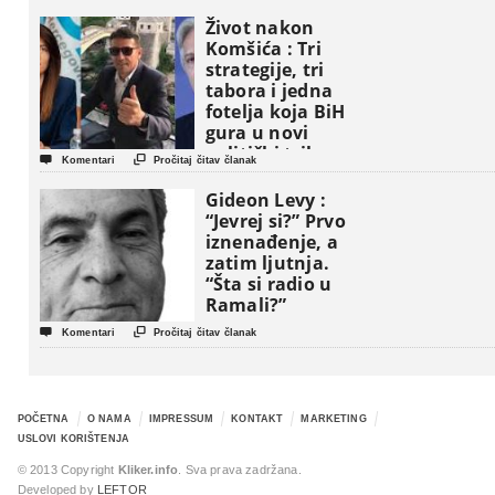
Život nakon
Komšića : Tri
strategije, tri
tabora i jedna
fotelja koja BiH
gura u novi
politički triler


Komentari
Pročitaj čitav članak
Gideon Levy :
“Jevrej si?” Prvo
iznenađenje, a
zatim ljutnja.
“Šta si radio u
Ramali?”


Komentari
Pročitaj čitav članak
POČETNA
O NAMA
IMPRESSUM
KONTAKT
MARKETING
USLOVI KORIŠTENJA
© 2013 Copyright
Kliker.info
. Sva prava zadržana.
Developed by
LEFTOR