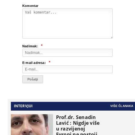
Komentar
*
Nadimak:
*
E-mail adresa:
INTERVJUI
VIŠE ČLANAKA
Prof.dr. Senadin
Lavić : Nigdje više
u razvijenoj
Evropi ne postoji