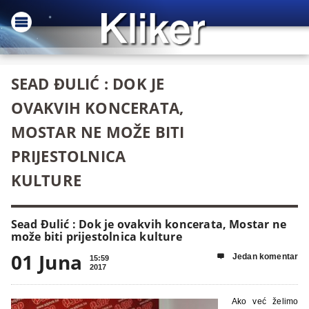
SEAD ĐULIĆ : DOK JE
OVAKVIH KONCERATA,
MOSTAR NE MOŽE BITI
PRIJESTOLNICA
KULTURE
Sead Đulić : Dok je ovakvih koncerata, Mostar ne
može biti prijestolnica kulture
01 Juna
Jedan komentar

15:59
2017
Ako već želimo