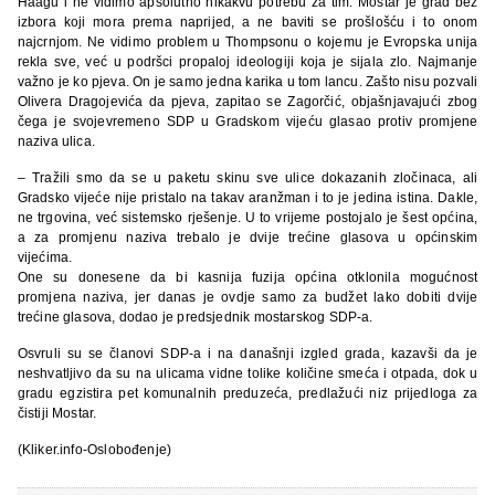
Haagu i ne vidimo apsolutno nikakvu potrebu za tim. Mostar je grad bez
izbora koji mora prema naprijed, a ne baviti se prošlošću i to onom
najcrnjom. Ne vidimo problem u Thompsonu o kojemu je Evropska unija
rekla sve, već u podršci propaloj ideologiji koja je sijala zlo. Najmanje
važno je ko pjeva. On je samo jedna karika u tom lancu. Zašto nisu pozvali
Olivera Dragojevića da pjeva, zapitao se Zagorčić, objašnjavajući zbog
čega je svojevremeno SDP u Gradskom vijeću glasao protiv promjene
naziva ulica.
– Tražili smo da se u paketu skinu sve ulice dokazanih zločinaca, ali
Gradsko vijeće nije pristalo na takav aranžman i to je jedina istina. Dakle,
ne trgovina, već sistemsko rješenje. U to vrijeme postojalo je šest općina,
a za promjenu naziva trebalo je dvije trećine glasova u općinskim
vijećima.
One su donesene da bi kasnija fuzija općina otklonila mogućnost
promjena naziva, jer danas je ovdje samo za budžet lako dobiti dvije
trećine glasova, dodao je predsjednik mostarskog SDP-a.
Osvruli su se članovi SDP-a i na današnji izgled grada, kazavši da je
neshvatljivo da su na ulicama vidne tolike količine smeća i otpada, dok u
gradu egzistira pet komunalnih preduzeća, predlažući niz prijedloga za
čistiji Mostar.
(Kliker.info-Oslobođenje)