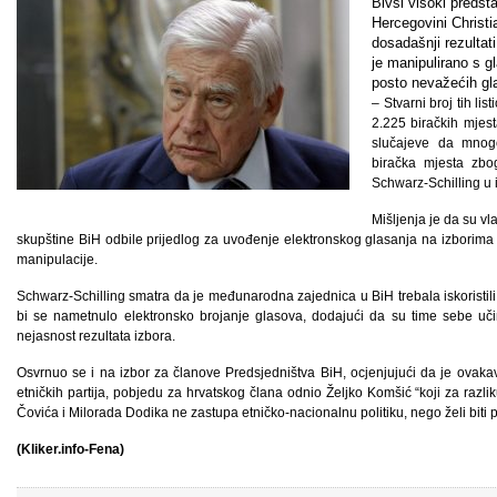
Bivši visoki preds
Hercegovini Christi
dosadašnji rezultat
je manipulirano s g
posto nevažećih gla
– Stvarni broj tih li
2.225 biračkih mjes
slučajeve da mnog
biračka mjesta zbo
Schwarz-Schilling u 
Mišljenja je da su v
skupštine BiH odbile prijedlog za uvođenje elektronskog glasanja na izborima 
manipulacije.
Schwarz-Schilling smatra da je međunarodna zajednica u BiH trebala iskoristil
bi se nametnulo elektronsko brojanje glasova, dodajući da su time sebe uči
nejasnost rezultata izbora.
Osvrnuo se i na izbor za članove Predsjedništva BiH, ocjenjujući da je ovakav
etničkih partija, pobjedu za hrvatskog člana odnio Željko Komšić “koji za ra
Čovića i Milorada Dodika ne zastupa etničko-nacionalnu politiku, nego želi biti 
(Kliker.info-Fena)