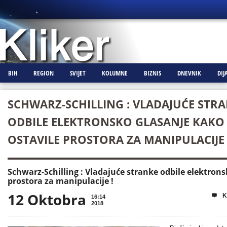
BIH
REGION
SVIJET
KOLUMNE
BIZNIS
DNEVNIK
DIJ
SCHWARZ-SCHILLING : VLADAJUĆE STR
ODBILE ELEKTRONSKO GLASANJE KAKO 
OSTAVILE PROSTORA ZA MANIPULACIJE 
Schwarz-Schilling : Vladajuće stranke odbile elektrons
prostora za manipulacije !
12 Oktobra
K

16:14
2018