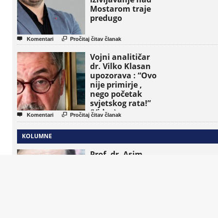
Mostarom traje
predugo


Komentari
Pročitaj čitav članak
Vojni analitičar
dr. Vilko Klasan
upozorava : “Ovo
nije primirje ,
nego početak
svjetskog rata!”
(Video)


Komentari
Pročitaj čitav članak
KOLUMNE
Prof. dr. Asim
Mujkić : Dodikov
Kec iz rukava


Komentari
Pročitaj čitav članak