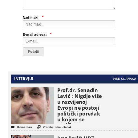
*
Nadimak:
*
E-mail adresa:
INTERVJUI
VIŠE ČLANAKA
Prof.dr. Senadin
Lavić : Nigdje više
u razvijenoj
Evropi ne postoji
politički poredak
u kojem se
etničke grupe


Komentari
Pročitaj čitav članak
pojavljuju kao
osnovne