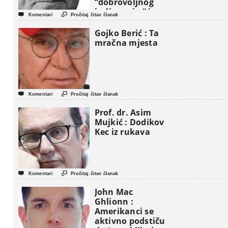
“dobrovoljnog
iseljavanja ” iz


Komentari
Pročitaj čitav članak
Gaze
Gojko Berić : Ta
mračna mjesta


Komentari
Pročitaj čitav članak
Prof. dr. Asim
Mujkić : Dodikov
Kec iz rukava


Komentari
Pročitaj čitav članak
John Mac
Ghlionn :
Amerikanci se
aktivno podstiču