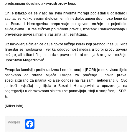
preduzimaju dovoljno aktivnosti protiv toga.
On je istakao da se vlasti na svim nivoima moraju pogledati u ogledalo i
zapitati se koliko svojim djelovanjem ili nedjelovanjem doprinose tome da
se Bosna i Hercegovina prepoznaje po govoru mržnje, u pojedinim
slučajevima i u rasističkom političkom pravcu, izostanku sankcionisanja i
prevencije govora mržnje, rasizma, antisemitizma…
Uz navođenje činjenice da je govor mržnje korak koji prethodi nasilju, kroz
Izvještaj se naglašava i velika odgovornost medija u borbi protiv govora
mržnje, ali ističe i činjenica da upravo neki od medija šire govor mržnje,
upozorava Magazinović.
Evropska komisija protiv rasizma i netolerancije (ECRI) je nezavisno tijelo
osnovano od strane Vijeća Evrope za praćenje ljudskih prava,
specijalizirano za pitanja koja se odnose na rasizam i netoleranciju. Ovo
je treći izvještaj tog tijela o Bosni i Hercegovini, a upozorenja na
segregaciju u obrazovnom sistemu se ponavljaju, stoji u saopštenju SDP-
a.
(Kliker.info)
Facebook
Podijeli