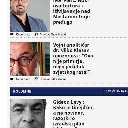
Ivor Perić: HDZ-
političke jedinice
ova tortura i
iživljavanje nad
Mostarom traje
predugo


Komentari
Pročitaj čitav članak
Vojni analitičar
dr. Vilko Klasan
upozorava : “Ovo
nije primirje ,
nego početak
svjetskog rata!”
(Video)


Komentari
Pročitaj čitav članak
KOLUMNE
VIŠE ČLANAKA
Gideon Levy :
Kako je tinejdžer,
a ne novinar,
razotkrio
izraelski plan