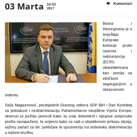
03 Marta
Komentari

15:53
2017
Bosna i
Hercegovina je u
Izvještaju
Evropske
komisije protiv
rasizma i
netolerancije
(ECRI)
okarakterisana
kao zemlja sa
etničkom
segregacijom u
obrazovnom
sistemu.
Saša Magazinović, predsjednik Glavnog odbora SDP BiH i član Komiteta
za jednakost i nediskriminaciju Parlamentarne skupštine Vijeća Evrope,
skrenuo je pažnju javnosti kako su ovaj dokument i njegove preporuke
prošle nezapaženo, te ocijenio kako se radi o objektivnom prikazu stanja,
važnoj zadaći za bh. političare te upozorenju na sistemsku diskriminaciju
u našem društvu.