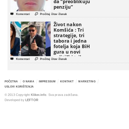
da “preoblikuju
penziju”


Komentari
Pročitaj čitav članak
Život nakon
Komšića : Tri
strategije, tri
tabora i jedna
fotelja koja BiH
gura u novi
politički triler


Komentari
Pročitaj čitav članak
POČETNA
O NAMA
IMPRESSUM
KONTAKT
MARKETING
USLOVI KORIŠTENJA
© 2013 Copyright
Kliker.info
. Sva prava zadržana.
Developed by
LEFTOR