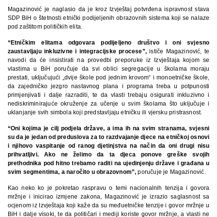
Magazinović je naglasio da je kroz Izvještaj potvrđena ispravnost stava
SDP BiH o štetnosti etnički podijeljenih obrazovnih sistema koji se nalaze
pod zaštitom političkih elita.
“Etničkim elitama odgovara podijeljeno društvo i oni svjesno
zaustavljaju inkluzivne i integracijske procese”,
ističe Magazinović, te
navodi da će insistirati na provedbi preporuke iz Izvještaja kojom se
vlastima u BiH poručuje da svi oblici segregacije u školama moraju
prestati, uključujući „dvije škole pod jednim krovom“ i monoetničke škole,
da zajedničko jezgro nastavnog plana i programa treba u potpunosti
primjenjivati i dalje razraditi, te da vlasti trebaju osigurati inkluzivno i
nediskriminirajuće okruženje za učenje u svim školama što uključuje i
uklanjanje svih simbola koji predstavljaju etničku ili vjersku pristrasnost.
“Oni kojima je cilj podjela države, a ima ih na svim stranama, svjesni
su da je jedan od preduslova za to razdvajanje djece na etničkoj osnovi
i njihovo vaspitanje od ranog djetinjstva na način da oni drugi nisu
prihvatljivi. Ako ne želimo da ta djeca ponove greške svojih
prethodnika pod hitno trebamo raditi na ujedinjenju države i građana u
svim segmentima, a naročito u obrazovnom”,
poručuje je Magazinović.
Kao neko ko je pokretao raspravu o temi nacionalnih tenzija i govora
mržnje i inicirao izmjene zakona, Magazinović je izrazio saglasnost sa
ocjenom iz Izvještaja koji kaže da su međuetničke tenzije i govor mržnje u
BiH i dalje visoki, te da političari i mediji koriste govor mržnje, a vlasti ne