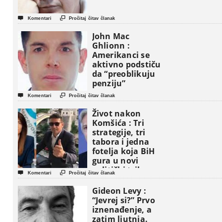


Komentari
Pročitaj čitav članak
John Mac
Ghlionn :
Amerikanci se
aktivno podstiču
da “preoblikuju
penziju”


Komentari
Pročitaj čitav članak
Život nakon
Komšića : Tri
strategije, tri
tabora i jedna
fotelja koja BiH
gura u novi
politički triler


Komentari
Pročitaj čitav članak
Gideon Levy :
“Jevrej si?” Prvo
iznenađenje, a
zatim ljutnja.