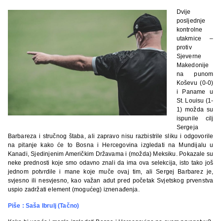
Dvije
posljednje
kontrolne
utakmice –
protiv
Sjeverne
Makedonije
na punom
Koševu (0-0)
i Paname u
St. Louisu (1-
1) možda su
ispunile cilj
Sergeja
Barbareza i stručnog štaba, ali zapravo nisu razbistrile sliku i odgovorile
na pitanje kako će to Bosna i Hercegovina izgledati na Mundijalu u
Kanadi, Sjedinjenim Američkim Državama i (možda) Meksiku. Pokazale su
neke prednosti koje smo odavno znali da ima ova selekcija, isto tako još
jednom potvrdile i mane koje muče ovaj tim, ali Sergej Barbarez je,
svjesno ili nesvjesno, kao važan adut pred početak Svjetskog prvenstva
uspio zadržati element (mogućeg) iznenađenja.
Piše : Saša Ibrulj (Tačno)