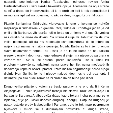
nagraditi povrijeđenog Harisa Tabakovića, odnosno rovitog Amira
Hadžiahmetovića i sebi skratiti bekovske opcije. Alternative na obje strane
su ništa drugo do improvizacija, ali to je problem koji je tek potencijalan i
ne mora ni isplivati na površinu, no ako se desi, mogao bi biti i ključan.
Pitanje Benjamina Tahirovića vjerovatno je ono o kojemu se najviše
raspravlja u fudbalskim krugovima. Ovaj fudbaler Brondbyja jedan je od
omiljenih Barbarezovih igrača i očito je da on u njemu vidi ono što većina
nas ostalih ne može da dokuči. Sa strane djeluje da Tahirović zaista ima
veliki potencijal, ali da mu nedostaje samopouzdanja do te mjere da
uvijek traži najmanje rizična rješenja. Možda Barbarez to i želi u onom
svom defanzivnom setupu, ali utisak je da to ne samo da neutralizira
njegov ofenzivni doprinos, nego jednako djeluje i na njegovog partnera u
veznom redu. Svi su se oprobali pored Tahirovića i svi su imali isti
problem – previše su udaljeni, nema prave hemije, nema međusobnih
dodavanja kojim bi otvorili prostor. I zato možda najprirodnije pored njega
djeluje Ivan Šunjić, jer je i njegov najveći doprinos u trci bez lopte i
defanzivi, pa ako bude zdrav, ne bi čudilo da on bude prvi izbor.
Drugo veliko pitanje o kojem se često raspravlja je ono da li i Kerim
Alajbegović i Esmir Bajraktarević trebaju biti starteri. Kroz kvalifikacije i u
baražu je Barbarez Alajbegovića držao kao džokera i oba puta mu se to
isplatilo, jer je po ulasku donosio drugačiju energiju. Potpuno drugačiji je
utisak ostavio protiv Makedonije i Paname, gdje je tek imao povremene
bljeskove i mučio se s dupliranjem protivnika. S druge strane,