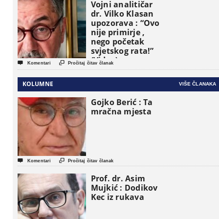
Vojni analitičar
dr. Vilko Klasan
upozorava : “Ovo
nije primirje ,
nego početak
svjetskog rata!”
(Video)


Komentari
Pročitaj čitav članak
KOLUMNE
VIŠE ČLANAKA
Gojko Berić : Ta
mračna mjesta


Komentari
Pročitaj čitav članak
Prof. dr. Asim
Mujkić : Dodikov
Kec iz rukava