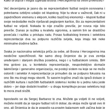
Kako bi uopće i mogla izgledati Bosna i Hercegovina na ovom prvenstvu?
Već decenijama je jasno da se reprezentativni fudbal svojim osnovama i
potrebama ozbiljno udaljio od klupskog. Nije tu stvar u važnosti, čak ni u
zajedničkom vremenu s ekipom, koliko bazičnoj ekonomiji – klupski fudbal
svoje nedostatke može riješavati peglanjem kartice, što za reprezentativni
fudbal ne vrijedi. Nekada to nije značilo previše, jer novca nije bilo
previše. Danas je razlika u kvalietu ogromna, a samim tim se drastično
povećala i razlika u pristupu radu. Posao fudbalskog trenera i selektora
reprezentacije dva su potpuno različita svijeta, koja imaju tek neke
minimalne dodirne tačke.
Svaka je nacionalna selekcija priča za sebe, ali Bosna i Hercegovina ima
neobične specifičnosti. Ne samo zbog činjenice da je ova zemlja
uređenjem i stanjem društva posebna, nego i u fudbalskom smislu. BiH
ima gotovo pa, u kontekstu reprezentacije, neupotrebljivo domaće
takmičenje i generalno organizaciju, ne postoji sistem na koje se ne može
osloniti i selektor A reprezentacije je prinuđen da se potpuno fokusira na
ono što mu drugi mogu stvoriti. To sasvim logično znači da igrači dolaze iz
različitih kultura i različitih fudbalskih sistema i koliko to u jednu ruku jeste
dobro – jer daje dodatni kvalitet – u drugu komplikuje posao selektoru koji
to mora znati složiti.
Ispostavilo se da Sergej Barbarez to zna. Možete ga voljeti ili ne voljeti,
možete misliti da je njegov fudbal loš ili dobar, da ekipa može igrati ovo ili
ono, ali činjenica je da je pogodio sa pravim balansom svih začina koje je