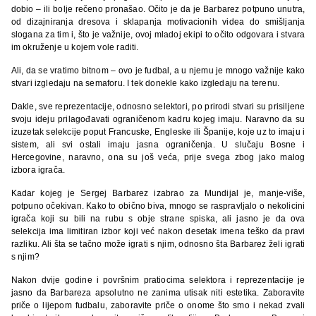
dobio – ili bolje rečeno pronašao. Očito je da je Barbarez potpuno unutra,
od dizajniranja dresova i sklapanja motivacionih videa do smišljanja
slogana za tim i, što je važnije, ovoj mladoj ekipi to očito odgovara i stvara
im okruženje u kojem vole raditi.
Ali, da se vratimo bitnom – ovo je fudbal, a u njemu je mnogo važnije kako
stvari izgledaju na semaforu. I tek donekle kako izgledaju na terenu.
Dakle, sve reprezentacije, odnosno selektori, po prirodi stvari su prisiljene
svoju ideju prilagođavati ograničenom kadru kojeg imaju. Naravno da su
izuzetak selekcije poput Francuske, Engleske ili Španije, koje uz to imaju i
sistem, ali svi ostali imaju jasna ograničenja. U slučaju Bosne i
Hercegovine, naravno, ona su još veća, prije svega zbog jako malog
izbora igrača.
Kadar kojeg je Sergej Barbarez izabrao za Mundijal je, manje-više,
potpuno očekivan. Kako to obično biva, mnogo se raspravljalo o nekolicini
igrača koji su bili na rubu s obje strane spiska, ali jasno je da ova
selekcija ima limitiran izbor koji već nakon desetak imena teško da pravi
razliku. Ali šta se tačno može igrati s njim, odnosno šta Barbarez želi igrati
s njim?
Nakon dvije godine i površnim pratiocima selektora i reprezentacije je
jasno da Barbareza apsolutno ne zanima utisak niti estetika. Zaboravite
priče o lijepom fudbalu, zaboravite priče o onome što smo i nekad zvali