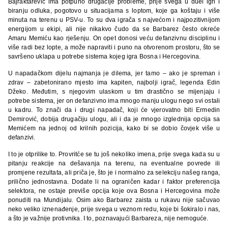
Bajraktarević ima potpuno drugačije probleme, prije svega u duel igri i
biranju odluka, pogotovo u situacijama s loptom, koje ga koštaju i više
minuta na terenu u PSV-u. To su dva igrača s najvećom i najpozitivnijom
energijom u ekipi, ali nije nikakvo čudo da se Barbarez često okreće
Amaru Memiću kao rješenju. On opet donosi veću defanzivnu disciplinu i
više radi bez lopte, a može napraviti i puno na otvorenom prostoru, što se
savršeno uklapa u potrebe sistema kojeg igra Bosna i Hercegovina.
U napadačkom dijelu najmanja je dilema, jer tamo – ako je spreman i
zdrav – zabetonirano mjesto ima kapiten, najbolji igrač, legenda Edin
Džeko. Međutim, s njegovim ulaskom u tim drastično se mijenjaju i
potrebe sistema, jer on defanzivno ima mnogo manju ulogu nego svi ostali
u kadru. To znači da i drugi napadač, koji će vjerovatno biti Ermedin
Demirović, dobija drugačiju ulogu, ali i da je mnogo izglednija opcija sa
Memićem na jednoj od krilnih pozicija, kako bi se dobio čovjek više u
defanzivi.
I to je otprilike to. Provritće se tu još nekoliko imena, prije svega kada su u
pitanju reakcije na dešavanja na terenu, na eventualne povrede ili
promjene rezultata, ali priča je, što je i normalno za selekciju našeg ranga,
prilično jednostavna. Dodate li na ograničen kadar i faktor preferencija
selektora, ne ostaje previše opcija koje ova Bosna i Hercegovina može
ponuditi na Mundijalu. Osim ako Barbarez zaista u rukavu nije sačuvao
neko veliko iznenađenje, prije svega u veznom redu, koje bi šokiralo i nas,
a što je važnije protivnika. I to, poznavajući Barbareza, nije nemoguće.