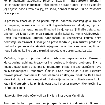
kombinatorikom, zaboravite priče o filozofiji – Barbarezova Bosna i
Hercegovina igra industrijski, teški, pomalo hrđavi fudbal. I igra ga zato što
joj najviše paše i zato što joj, za sada, donosi rezultat. I tu se završava
čitava priča.
U praksi to znači da je na prvom mjestu odbrana vlastitog gola. Da se
razumijemo, ne znači to nužno da BiH igra defanzivan fudbal, nego prosto
da Barbarez plan gradi na profilima koji biraju oprezniji ili više defanzivan
pristup i od tuda i dileme sa startom igrača kakvi su Kerim Alajbegović i
Esmir Bajraktarević, drugim napadačem ili veznjacima kojima očito
nedostaje kreativnosti. Utisak je da prevashodni cilj minimizirati prednosti
protivnika, pa tek onda iskoristiti njegove mane. I to je ne samo legitiman,
nego i pristup koji je donio rezultat, pogotovo u utakmicama baraža.
Međutim, logično je da takvim izborom reprezentacija Bosne i
Hercegovine gubi na kreativnosti u posjedu. Najveće probleme BiH je
imala u utakmicama u kojima je trebala dominirati, i to ako uključimo i ove
sa Makedonijom i Panamom. Čak je i San Marino sa niskim i čvrstim
blokom pravio problem u tri poluvremena i ostavljao utisak da BiH nema
ideje kako igrati prema naprijed. U situacijama kada protivnik uzme loptu,
kada BiH apsorbira taj pritisak, otvara se i prostor u protivničkoj trećini i to
je što BiH koristi.
I tako otprilike treba očekivati da BiH igra i na ovom Mundijalu.
Turnirski fudbal opet ima svoje specifičnosti i zakonitosti. Bosna i