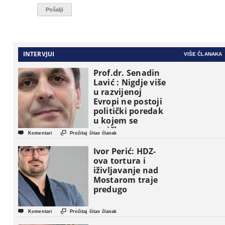
INTERVJUI
VIŠE ČLANAKA
Prof.dr. Senadin
Lavić : Nigdje više
u razvijenoj
Evropi ne postoji
politički poredak
u kojem se
etničke grupe


Komentari
Pročitaj čitav članak
pojavljuju kao
osnovne
Ivor Perić: HDZ-
političke jedinice
ova tortura i
iživljavanje nad
Mostarom traje
predugo


Komentari
Pročitaj čitav članak