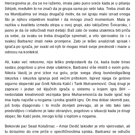
Hercegovina je, da se ne lažemo, imala jako puno sreće kada je u pitanju
ždrijeb, međutim to ne znači da je grupa sama po sebi laka. Treba znati da
na Mundijalima svi imaju drugačiji motiv, da svi igraju malo iznad onoga
što je njihov objektivni kvalitet i da mnogo znači momentum. Mala je
razlika u kvalitetu između ekipa u ovoj grupi, ako isključimo Švicarsku, i
jasno je da će odlučivati mali detalji. Baš zato će svaka utakmica biti priča
za sebe, za svaku se treba drugačije spremati, a vrlo vjerovatno će i u
svakoj Barbarez imati neke promjene. Zato je teško analizirati spisak i
igrača po igrača, jer svaki od njih bi mogao imati svoje prednosti i mane u
odnosu na kontekst.
Ali, kako već rekosmo, nije teško pretpostaviti da će, kada bude birao
sastav, pogotovo u prve dvije utakmice, Barbarez više misliti o svom golu.
Nikola Vasilj je prvi izbor na golu, prije svega zbog bundesligaškog
iskustva i iskustva igranja pod većim pritiskom. Ispred njega će gotovo
sigurno stoperski par činiti Nikola Katić i Tarik Muharemović. Ovaj drugi je
zapravo i jedan od ključnih igrača u sistemu u kojem igra BiH –
nedostatak kreativnosti veznjaka tjera Muharemovića da bude igrač koji
ima loptu najviše u nogama i proba graditi igru. On ima dobar okomiti pas,
još bolju dijagonalu i to može donijeti prevagu, ali je isto tako lako
predvidljivo i relativno je lako obranjivo, pogotovo u situaciji kada je drugi
stoper, što Katić jeste, mnogo lošiji s loptom u nogama.
Bekovski par Sead Kolašinac – Amar Dedić također je vrlo vjerovatan, ali
tu dolazimo do one priče o specifičnostima spiska. Barbarez se odlučio