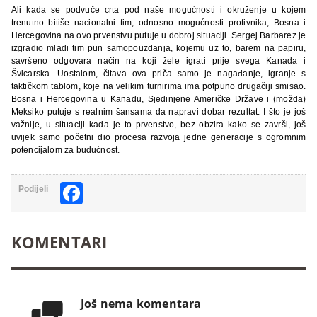
Ali kada se podvuče crta pod naše mogućnosti i okruženje u kojem
trenutno bitiše nacionalni tim, odnosno mogućnosti protivnika, Bosna i
Hercegovina na ovo prvenstvu putuje u dobroj situaciji. Sergej Barbarez je
izgradio mladi tim pun samopouzdanja, kojemu uz to, barem na papiru,
savršeno odgovara način na koji žele igrati prije svega Kanada i
Švicarska. Uostalom, čitava ova priča samo je nagađanje, igranje s
taktičkom tablom, koje na velikim turnirima ima potpuno drugačiji smisao.
Bosna i Hercegovina u Kanadu, Sjedinjene Američke Države i (možda)
Meksiko putuje s realnim šansama da napravi dobar rezultat. I što je još
važnije, u situaciji kada je to prvenstvo, bez obzira kako se završi, još
uvijek samo početni dio procesa razvoja jedne generacije s ogromnim
potencijalom za budućnost.
Facebook
Podijeli
KOMENTARI
Još nema komentara
