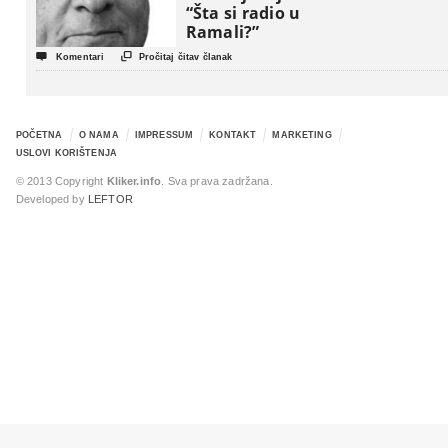
“Šta si radio u
Ramali?”


Komentari
Pročitaj čitav članak
POČETNA
O NAMA
IMPRESSUM
KONTAKT
MARKETING
USLOVI KORIŠTENJA
© 2013 Copyright
Kliker.info
. Sva prava zadržana.
Developed by
LEFTOR