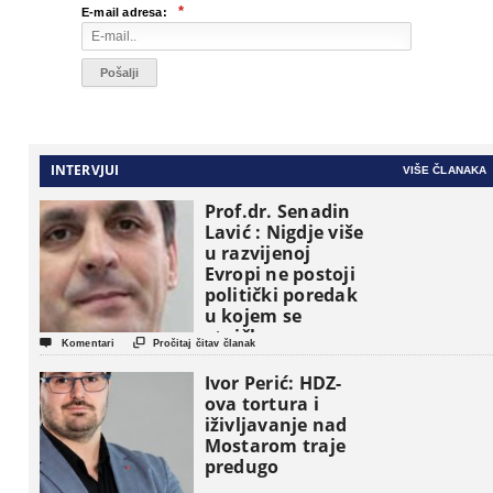
*
E-mail adresa:
INTERVJUI
VIŠE ČLANAKA
Prof.dr. Senadin
Lavić : Nigdje više
u razvijenoj
Evropi ne postoji
politički poredak
u kojem se
etničke grupe


Komentari
Pročitaj čitav članak
pojavljuju kao
osnovne
Ivor Perić: HDZ-
političke jedinice
ova tortura i
iživljavanje nad
Mostarom traje
predugo