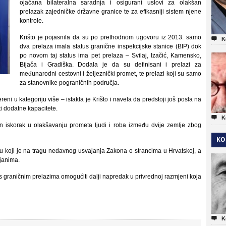
ojačana bilateralna saradnja i osigurani uslovi za olakšan
prelazak zajedničke državne granice te za efikasniji sistem njene
kontrole.
Krišto je pojasnila da su po prethodnom ugovoru iz 2013. samo

K
dva prelaza imala status granične inspekcijske stanice (BIP) dok
po novom taj status ima pet prelaza – Svilaj, Izačić, Kamensko,
Bijača i Gradiška. Dodala je da su definisani i prelazi za
međunarodni cestovni i željeznički promet, te prelazi koji su samo
za stanovnike pograničnih područja.
i u kategoriju više – istakla je Krišto i navela da predstoji još posla na
ti dodatne kapacitete.

K
n iskorak u olakšavanju prometa ljudi i roba između dvije zemlje zbog
KO
 koji je na tragu nedavnog usvajanja Zakona o strancima u Hrvatskoj, a
ljanima.
s graničnim prelazima omogućiti dalji napredak u privrednoj razmjeni koja

K