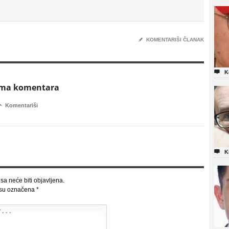
✎
KOMENTARIŠI ČLANAK

K
ema komentara

Komentariši

K
sa neće biti objavljena.
 su označena
*