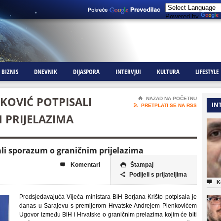
Powered by
BIZNIS
DNEVNIK
DIJASPORA
INTERVJUI
KULTURA
LIFESTYLE
NKOVIĆ POTPISALI
⌂
NAZAD NA POČETNU
IN

PRETPLATI SE NA RSS
 PRIJELAZIMA
sali sporazum o graničnim prijelazima
Komentari
Štampaj


Podijeli s prijateljima


K
Predsjedavajuća Vijeća ministara BiH Borjana Krišto potpisala je
danas u Sarajevu s premijerom Hrvatske Andrejem Plenkovićem
Ugovor između BiH i Hrvatske o graničnim prelazima kojim će biti