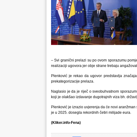
– Svi granični prelazi su po ovom sporazumu pomjeren
realizaciji ugovora jer obje strane trebaju angažova
Plenković je rekao da ugovor predstavlja značaja
prekategorizacije prelaza.
Naglasio je da je riječ o sveobuhvatnom sporazumu
koji je olakšao izdavanje dugotrajnih viza bh. držav
Plenković je izrazio uvjerenja da će novi aranžman 
je u 2025. dosegla rekordnih četiri milijade eura.
(Kliker.info-Fena)