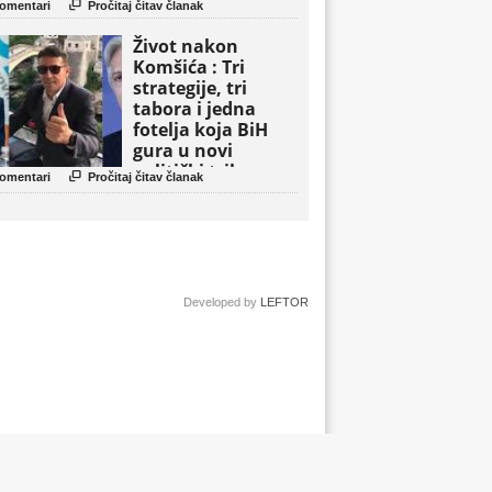

omentari
Pročitaj čitav članak
Život nakon
Komšića : Tri
strategije, tri
tabora i jedna
fotelja koja BiH
gura u novi
politički triler

omentari
Pročitaj čitav članak
Developed by
LEFTOR