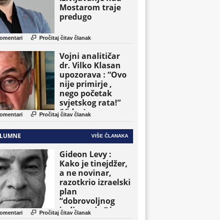
Mostarom traje
predugo

omentari
Pročitaj čitav članak
Vojni analitičar
dr. Vilko Klasan
upozorava : “Ovo
nije primirje ,
nego početak
svjetskog rata!”
(Video)

omentari
Pročitaj čitav članak
LUMNE
VIŠE ČLANAKA
Gideon Levy :
Kako je tinejdžer,
a ne novinar,
razotkrio izraelski
plan
“dobrovoljnog
iseljavanja ” iz

omentari
Pročitaj čitav članak
Gaze