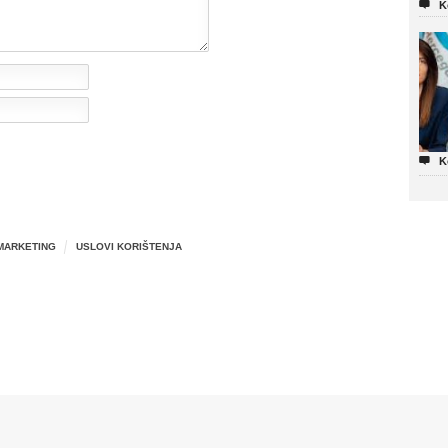

K

K
MARKETING
USLOVI KORIŠTENJA