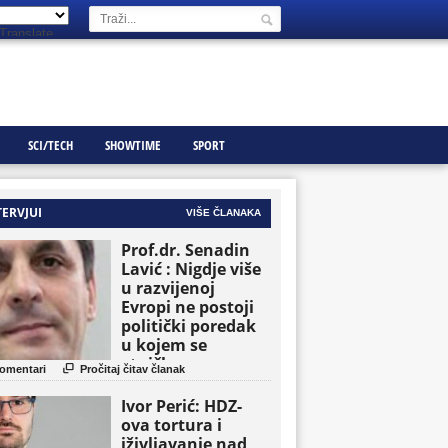
Translate
SCI/TECH
SHOWTIME
SPORT
TERVJUI
VIŠE ČLANAKA
Prof.dr. Senadin
Lavić : Nigdje više
u razvijenoj
Evropi ne postoji
politički poredak
u kojem se
etničke grupe

omentari
Pročitaj čitav članak
pojavljuju kao
osnovne političke
Ivor Perić: HDZ-
jedinice
ova tortura i
iživljavanje nad