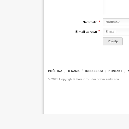
*
Nadimak:
*
E-mail adresa:
POČETNA
O NAMA
IMPRESSUM
KONTAKT
© 2013 Copyright
Kliker.info
. Sva prava zadržana.