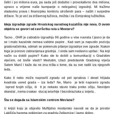
četiri i po miliona eura, pa sada još dodatno i provokativno dva miliona,
upravo u vrijeme naše kampanje o nelegalnoj izgradnji. Mi tražimo
vladavinu prava i finansijsku kontrolu utrošenih para – naših i susjedne
države. To je već za državnog tužioca, možda i za Evropskog tužilaštva.
Ideja izgradnje zgrade Hrvatskog narodnog kazališta nije nova. O ovom
objektu se govori od završetka rata u Mostaru?
Tacno , OHR je zabrabio izgradnju 96 godine u vise navrata I jasno je da
se I malo kazaliste nemaa validne papire , Kad sam ja napustio poziciju
gradonačelnika, odmah se pokrenulo pitanje izgradnje ove zgrade. Nakon
toga je ponovo zabranjenaa gradnja . I onda sam nedavno upitao : Na koji
način su dobili papire? Kako ste to dobili u komunikaciji s Gradskim
vijećem, od bivše vlasti? Međutim, izlazi predstavnik Gradskog vijeća
Salem Marić i kaže da ne zna ništa o tome, da su sve radili iza njegovih
leđa.
Kako ti neko može napraviti zgradu od pet spratova i deset hiljada
kvadrata usred grada – iza leđa? Ne, Mario je tebi napravio zgradu
ispred tvojih očiju, ili ti je nekako stavio traku preko očiju. Nevidjen
skandal , nema ovakav slucaj anarhije I bezobrazluka u svijetu .
Šta se događa sa Islamskim centrom Mevlana?
U knjizi koju je objavilo Muftijstvo mostarsko navodi se da je prostor
Lakišića harema poklonjen za gradnju željeznice i javno dobro.