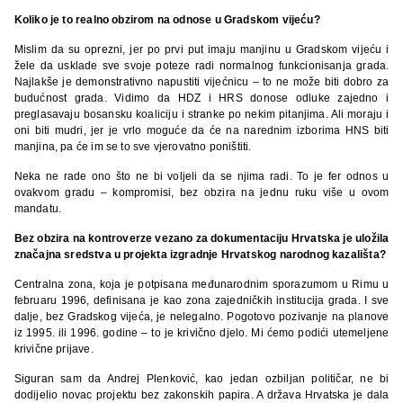
Koliko je to realno obzirom na odnose u Gradskom vijeću?
Mislim da su oprezni, jer po prvi put imaju manjinu u Gradskom vijeću i
žele da usklade sve svoje poteze radi normalnog funkcionisanja grada.
Najlakše je demonstrativno napustiti vijećnicu – to ne može biti dobro za
budućnost grada. Vidimo da HDZ i HRS donose odluke zajedno i
preglasavaju bosansku koaliciju i stranke po nekim pitanjima. Ali moraju i
oni biti mudri, jer je vrlo moguće da će na narednim izborima HNS biti
manjina, pa će im se to sve vjerovatno poništiti.
Neka ne rade ono što ne bi voljeli da se njima radi. To je fer odnos u
ovakvom gradu – kompromisi, bez obzira na jednu ruku više u ovom
mandatu.
Bez obzira na kontroverze vezano za dokumentaciju Hrvatska je uložila
značajna sredstva u projekta izgradnje Hrvatskog narodnog kazališta?
Centralna zona, koja je potpisana međunarodnim sporazumom u Rimu u
februaru 1996, definisana je kao zona zajedničkih institucija grada. I sve
dalje, bez Gradskog vijeća, je nelegalno. Pogotovo pozivanje na planove
iz 1995. ili 1996. godine – to je krivično djelo. Mi ćemo podići utemeljene
krivične prijave.
Siguran sam da Andrej Plenković, kao jedan ozbiljan političar, ne bi
dodijelio novac projektu bez zakonskih papira. A država Hrvatska je dala