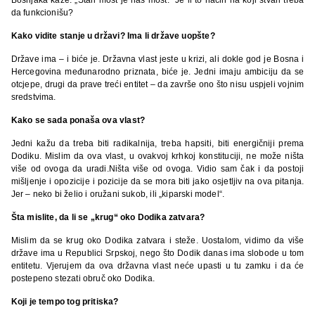
da funkcionišu?
Kako vidite stanje u državi? Ima li države uopšte?
Države ima – i biće je. Državna vlast jeste u krizi, ali dokle god je Bosna i
Hercegovina međunarodno priznata, biće je. Jedni imaju ambiciju da se
otcjepe, drugi da prave treći entitet – da završe ono što nisu uspjeli vojnim
sredstvima.
Kako se sada ponaša ova vlast?
Jedni kažu da treba biti radikalnija, treba hapsiti, biti energičniji prema
Dodiku. Mislim da ova vlast, u ovakvoj krhkoj konstituciji, ne može ništa
više od ovoga da uradi.Ništa više od ovoga. Vidio sam čak i da postoji
mišljenje i opozicije i pozicije da se mora biti jako osjetljiv na ova pitanja.
Jer – neko bi želio i oružani sukob, ili „kiparski model“.
Šta mislite, da li se „krug“ oko Dodika zatvara?
Mislim da se krug oko Dodika zatvara i steže. Uostalom, vidimo da više
države ima u Republici Srpskoj, nego što Dodik danas ima slobode u tom
entitetu. Vjerujem da ova državna vlast neće upasti u tu zamku i da će
postepeno stezati obruč oko Dodika.
Koji je tempo tog pritiska?