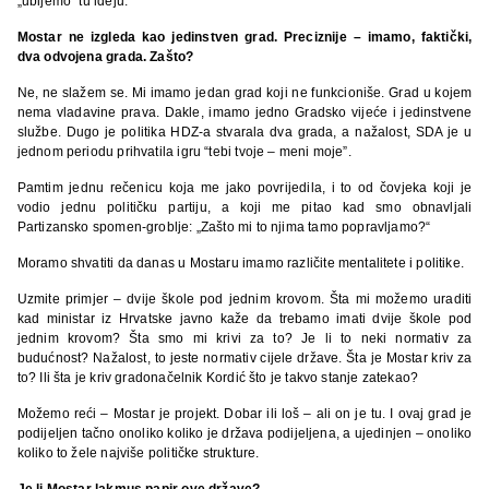
„ubijemo“ tu ideju.
Mostar ne izgleda kao jedinstven grad. Preciznije – imamo, faktički,
dva odvojena grada. Zašto?
Ne, ne slažem se. Mi imamo jedan grad koji ne funkcioniše. Grad u kojem
nema vladavine prava. Dakle, imamo jedno Gradsko vijeće i jedinstvene
službe. Dugo je politika HDZ-a stvarala dva grada, a nažalost, SDA je u
jednom periodu prihvatila igru “tebi tvoje – meni moje”.
Pamtim jednu rečenicu koja me jako povrijedila, i to od čovjeka koji je
vodio jednu političku partiju, a koji me pitao kad smo obnavljali
Partizansko spomen-groblje: „Zašto mi to njima tamo popravljamo?“
Moramo shvatiti da danas u Mostaru imamo različite mentalitete i politike.
Uzmite primjer – dvije škole pod jednim krovom. Šta mi možemo uraditi
kad ministar iz Hrvatske javno kaže da trebamo imati dvije škole pod
jednim krovom? Šta smo mi krivi za to? Je li to neki normativ za
budućnost? Nažalost, to jeste normativ cijele države. Šta je Mostar kriv za
to? Ili šta je kriv gradonačelnik Kordić što je takvo stanje zatekao?
Možemo reći – Mostar je projekt. Dobar ili loš – ali on je tu. I ovaj grad je
podijeljen tačno onoliko koliko je država podijeljena, a ujedinjen – onoliko
koliko to žele najviše političke strukture.
Je li Mostar lakmus papir ove države?