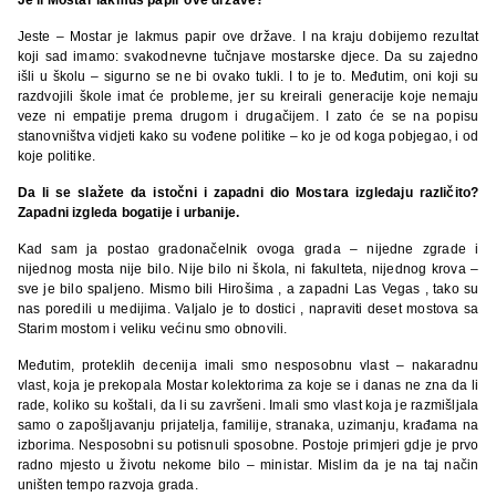
Jeste – Mostar je lakmus papir ove države. I na kraju dobijemo rezultat
koji sad imamo: svakodnevne tučnjave mostarske djece. Da su zajedno
išli u školu – sigurno se ne bi ovako tukli. I to je to. Međutim, oni koji su
razdvojili škole imat će probleme, jer su kreirali generacije koje nemaju
veze ni empatije prema drugom i drugačijem. I zato će se na popisu
stanovništva vidjeti kako su vođene politike – ko je od koga pobjegao, i od
koje politike.
Da li se slažete da istočni i zapadni dio Mostara izgledaju različito?
Zapadni izgleda bogatije i urbanije.
Kad sam ja postao gradonačelnik ovoga grada – nijedne zgrade i
nijednog mosta nije bilo. Nije bilo ni škola, ni fakulteta, nijednog krova –
sve je bilo spaljeno. Mismo bili Hirošima , a zapadni Las Vegas , tako su
nas poredili u medijima. Valjalo je to dostici , napraviti deset mostova sa
Starim mostom i veliku većinu smo obnovili.
Međutim, proteklih decenija imali smo nesposobnu vlast – nakaradnu
vlast, koja je prekopala Mostar kolektorima za koje se i danas ne zna da li
rade, koliko su koštali, da li su završeni. Imali smo vlast koja je razmišljala
samo o zapošljavanju prijatelja, familije, stranaka, uzimanju, krađama na
izborima. Nesposobni su potisnuli sposobne. Postoje primjeri gdje je prvo
radno mjesto u životu nekome bilo – ministar. Mislim da je na taj način
uništen tempo razvoja grada.