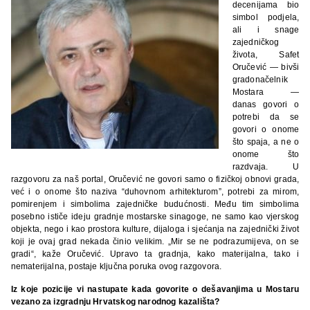
decenijama bio
simbol podjela,
ali i snage
zajedničkog
života, Safet
Oručević — bivši
gradonačelnik
Mostara —
danas govori o
potrebi da se
govori o onome
što spaja, a ne o
onome što
razdvaja. U
razgovoru za naš portal, Oručević ne govori samo o fizičkoj obnovi grada,
već i o onome što naziva “duhovnom arhitekturom”, potrebi za mirom,
pomirenjem i simbolima zajedničke budućnosti. Među tim simbolima
posebno ističe ideju gradnje mostarske sinagoge, ne samo kao vjerskog
objekta, nego i kao prostora kulture, dijaloga i sjećanja na zajednički život
koji je ovaj grad nekada činio velikim. „Mir se ne podrazumijeva, on se
gradi“, kaže Oručević. Upravo ta gradnja, kako materijalna, tako i
nematerijalna, postaje ključna poruka ovog razgovora.
Iz koje pozicije vi nastupate kada govorite o dešavanjima u Mostaru
vezano za izgradnju Hrvatskog narodnog kazališta?