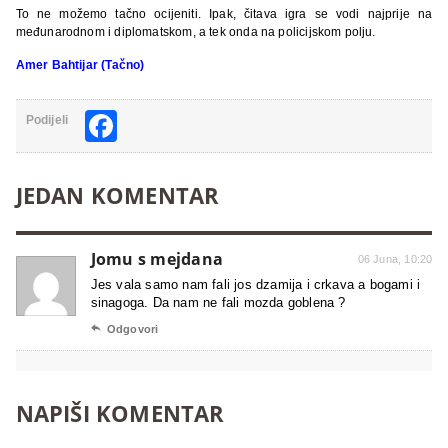
To ne možemo tačno ocijeniti. Ipak, čitava igra se vodi najprije na
međunarodnom i diplomatskom, a tek onda na policijskom polju.
Amer Bahtijar (Tačno)
Facebook
Podijeli
JEDAN KOMENTAR
Jomu s mejdana
06 Juna, 10:20
Jes vala samo nam fali jos dzamija i crkava a bogami i
sinagoga. Da nam ne fali mozda goblena ?

Odgovori
NAPIŠI KOMENTAR