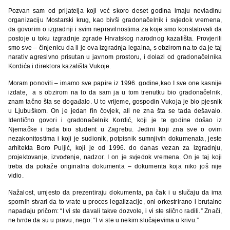
Pozvan sam od prijatelja koji već skoro deset godina imaju nevladinu
organizaciju Mostarski krug, kao bivši gradonačelnik i svjedok vremena,
da govorim o izgradnji i svim nepravilnostima za koje smo konstatovali da
postoje u toku izgradnje zgrade Hrvatskog narodnog kazališta. Provjerili
smo sve – činjenicu da li je ova izgradnja legalna, s obzirom na to da je taj
narativ agresivno prisutan u javnom prostoru, i dolazi od gradonačelnika
Kordića i direktora kazališta Vukoje.
Moram ponoviti – imamo sve papire iz 1996. godine,kao I sve one kasnije
izdate, a s obzirom na to da sam ja u tom trenutku bio gradonačelnik,
znam tačno šta se događalo. U to vrijeme, gospodin Vukoja je bio pjesnik
u Ljubuškom. On je jedan fin čovjek, ali ne zna šta se tada dešavalo.
Identično govori i gradonačelnik Kordić, koji je te godine došao iz
Njemačke i tada bio student u Zagrebu. Jedini koji zna sve o ovim
nezakonitostima i koji je sudionik, potpisnik sumnjivih dokumenata, jeste
arhitekta Boro Puljić, koji je od 1996. do danas vezan za izgradnju,
projektovanje, izvođenje, nadzor. I on je svjedok vremena. On je taj koji
treba da pokaže originalna dokumenta – dokumenta koja niko još nije
vidio.
Nažalost, umjesto da prezentiraju dokumenta, pa čak i u slučaju da ima
spornih stvari da to vrate u proces legalizacije, oni orkestrirano i brutalno
napadaju pričom: “I vi ste davali takve dozvole, i vi ste slično radili.” Znači,
ne tvrde da su u pravu, nego: “I vi ste u nekim slučajevima u krivu.”