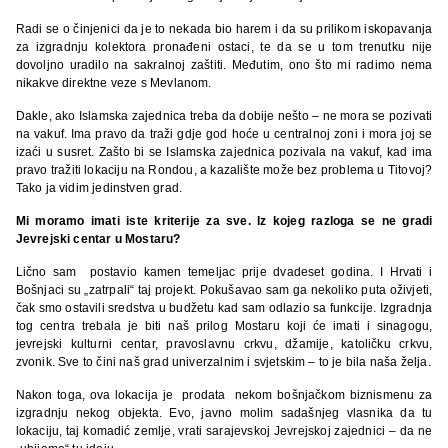
Radi se o činjenici da je to nekada bio harem i da su prilikom iskopavanja
za izgradnju kolektora pronađeni ostaci, te da se u tom trenutku nije
dovoljno uradilo na sakralnoj zaštiti. Međutim, ono što mi radimo nema
nikakve direktne veze s Mevlanom.
Dakle, ako Islamska zajednica treba da dobije nešto – ne mora se pozivati
na vakuf. Ima pravo da traži gdje god hoće u centralnoj zoni i mora joj se
izaći u susret. Zašto bi se Islamska zajednica pozivala na vakuf, kad ima
pravo tražiti lokaciju na Rondou, a kazalište može bez problema u Titovoj?
Tako ja vidim jedinstven grad.
Mi moramo imati iste kriterije za sve. Iz kojeg razloga se ne gradi
Jevrejski centar u Mostaru?
Lično sam postavio kamen temeljac prije dvadeset godina. I Hrvati i
Bošnjaci su „zatrpali“ taj projekt. Pokušavao sam ga nekoliko puta oživjeti,
čak smo ostavili sredstva u budžetu kad sam odlazio sa funkcije. Izgradnja
tog centra trebala je biti naš prilog Mostaru koji će imati i sinagogu,
jevrejski kulturni centar, pravoslavnu crkvu, džamije, katoličku crkvu,
zvonik. Sve to čini naš grad univerzalnim i svjetskim – to je bila naša želja.
Nakon toga, ova lokacija je prodata nekom bošnjačkom biznismenu za
izgradnju nekog objekta. Evo, javno molim sadašnjeg vlasnika da tu
lokaciju, taj komadić zemlje, vrati sarajevskoj Jevrejskoj zajednici – da ne