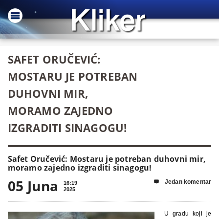
SAFET ORUČEVIĆ:
MOSTARU JE POTREBAN
DUHOVNI MIR,
MORAMO ZAJEDNO
IZGRADITI SINAGOGU!
Safet Oručević: Mostaru je potreban duhovni mir,
moramo zajedno izgraditi sinagogu!
05 Juna
Jedan komentar

16:19
2025
U gradu koji je