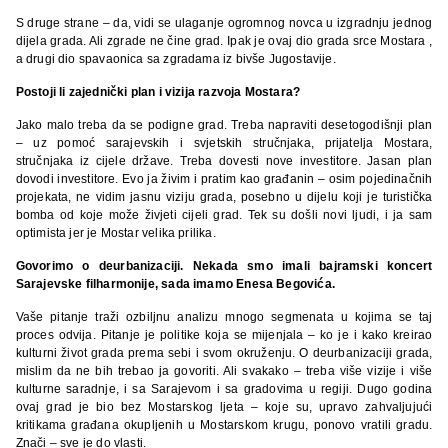
S druge strane – da, vidi se ulaganje ogromnog novca u izgradnju jednog
dijela grada. Ali zgrade ne čine grad. Ipak je ovaj dio grada srce Mostara ,
a drugi dio spavaonica sa zgradama iz bivše Jugostavije.
Postoji li zajednički plan i vizija razvoja Mostara?
Jako malo treba da se podigne grad. Treba napraviti desetogodišnji plan
– uz pomoć sarajevskih i svjetskih stručnjaka, prijatelja Mostara,
stručnjaka iz cijele države. Treba dovesti nove investitore. Jasan plan
dovodi investitore. Evo ja živim i pratim kao građanin – osim pojedinačnih
projekata, ne vidim jasnu viziju grada, posebno u dijelu koji je turistička
bomba od koje može živjeti cijeli grad. Tek su došli novi ljudi, i ja sam
optimista jer je Mostar velika prilika.
Govorimo o deurbanizaciji. Nekada smo imali bajramski koncert
Sarajevske filharmonije, sada imamo Enesa Begovića.
Vaše pitanje traži ozbiljnu analizu mnogo segmenata u kojima se taj
proces odvija. Pitanje je politike koja se mijenjala – ko je i kako kreirao
kulturni život grada prema sebi i svom okruženju. O deurbanizaciji grada,
mislim da ne bih trebao ja govoriti. Ali svakako – treba više vizije i više
kulturne saradnje, i sa Sarajevom i sa gradovima u regiji. Dugo godina
ovaj grad je bio bez Mostarskog ljeta – koje su, upravo zahvaljujući
kritikama građana okupljenih u Mostarskom krugu, ponovo vratili gradu.
Znači – sve je do vlasti.