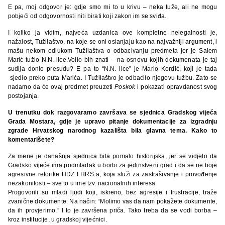
E pa, moj odgovor je: gdje smo mi to u krivu – neka tuže, ali ne mogu
pobjeći od odgovornosti niti birati koji zakon im se sviđa.
I koliko ja vidim, najveća uzdanica ove kompletne nelegalnosti je,
nažalost, Tužilaštvo, na koje se oni oslanjaju kao na najvažniji argument, i
mašu nekom odlukom Tužilaštva o odbacivanju predmeta jer je Salem
Marić tužio N.N. lice.Volio bih znati – na osnovu kojih dokumenata je taj
sudija donio presudu? E pa to “N.N. lice” je Mario Kordić, koji je tada
sjedio preko puta Marića. I Tužilaštvo je odbacilo njegovu tužbu. Zato se
nadamo da će ovaj predmet preuzeti
Poskok
i pokazati opravdanost svog
postojanja.
U trenutku dok razgovaramo završava se sjednica Gradskog vijeća
Grada Mostara, gdje je upravo pitanje dokumentacije za izgradnju
zgrade Hrvatskog narodnog kazališta bila glavna tema. Kako to
komentarišete?
Za mene je današnja sjednica bila pomalo historijska, jer se vidjelo da
Gradsko vijeće ima podmladak u borbi za jedinstveni grad i da se ne boje
agresivne retorike HDZ I HRS a, koja služi za zastrašivanje i provođenje
nezakonitosti – sve to u ime tzv. nacionalnih interesa.
Progovorili su mladi ljudi koji, iskreno, bez agresije i frustracije, traže
zvanične dokumente. Na način: “Molimo vas da nam pokažete dokumente,
da ih provjerimo.” I to je završena priča. Tako treba da se vodi borba –
kroz institucije, u gradskoj vijećnici.