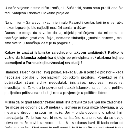
U naše vrijeme nismo ništa izmišljali. Suštinski, samo smo pratili ono što
radi Sarajevo i dodavali lokalne projekte.
Na primjer – Sarajevo nikad nije imalo Pavarotti centar, koji je u trenutku
nakon izgradnje bio najbolji muzički centar u državi.
Danas ne mogu da shvatim da taj objekt prokišnjava i da mi nemamo
sadržaje kakve grad zaslužuje , nemamo sinfoniju , gradske horove , imali
smo sve to , I tadašnja vlast je to pogasila ,
Kakav je značaj Islamske zajednice u takvom ambijentu? Koliko je
važno da Islamska zajednica djeluje po principima sekularizma koji su
utemeljeni u Francuskoj buržoaskoj revoluciji?
Islamska zajednica radi svoj posao. Nekada uđe u politički prostor – kada
nedostaje politike u bošnjačkom političkom prostoru. Ponekad je na
bošnjačkoj strani vidljiv nedostatak inicijative, progresa, izgradnje,
investicija itd. Tako da je povremeni ulazak Islamske zajednice u politiku
posljedica pritiska naroda koji nema povjerenje u političke lidere.
Mislim da bi grad Mostar trebao imati ista pravila za sve vjerske zajednice.
Ne može se govoriti da 50 metara u jednom pravcu može Mevlana, a 50
metara u drugom pravcu ne može. Jer – onda govorimo o ratnoj liniji
razdvajanja. To je kao kad bi neko sa istočne strane rekao da se ovdje
crkva ne može baviti turizmom – kao što se danas bavi. Ili kada neko od
Bošnjaka kaže: „Stari most je naš most.“ Je li to način na koji stvari treba