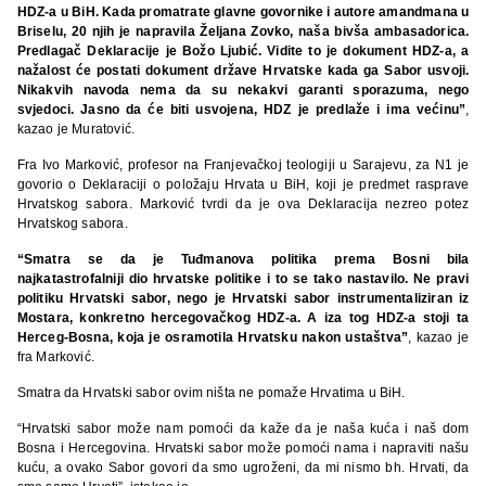
HDZ-a u BiH. Kada promatrate glavne govornike i autore amandmana u
Briselu, 20 njih je napravila Željana Zovko, naša bivša ambasadorica.
Predlagač Deklaracije je Božo Ljubić. Vidite to je dokument HDZ-a, a
nažalost će postati dokument države Hrvatske kada ga Sabor usvoji.
Nikakvih navoda nema da su nekakvi garanti sporazuma, nego
svjedoci. Jasno da će biti usvojena, HDZ je predlaže i ima većinu”
,
kazao je Muratović.
Fra Ivo Marković, profesor na Franjevačkoj teologiji u Sarajevu, za N1 je
govorio o Deklaraciji o položaju Hrvata u BiH, koji je predmet rasprave
Hrvatskog sabora. Marković tvrdi da je ova Deklaracija nezreo potez
Hrvatskog sabora.
“Smatra se da je Tuđmanova politika prema Bosni bila
najkatastrofalniji dio hrvatske politike i to se tako nastavilo. Ne pravi
politiku Hrvatski sabor, nego je Hrvatski sabor instrumentaliziran iz
Mostara, konkretno hercegovačkog HDZ-a. A iza tog HDZ-a stoji ta
Herceg-Bosna, koja je osramotila Hrvatsku nakon ustaštva”
, kazao je
fra Marković.
Smatra da Hrvatski sabor ovim ništa ne pomaže Hrvatima u BiH.
“Hrvatski sabor može nam pomoći da kaže da je naša kuća i naš dom
Bosna i Hercegovina. Hrvatski sabor može pomoći nama i napraviti našu
kuću, a ovako Sabor govori da smo ugroženi, da mi nismo bh. Hrvati, da