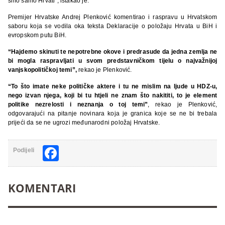
smo samo Hrvati”, istakao je.
Premijer Hrvatske Andrej Plenković komentirao i raspravu u Hrvatskom
saboru koja se vodila oka teksta Deklaracije o položaju Hrvata u BiH i
evropskom putu BiH.
“Hajdemo skinuti te nepotrebne okove i predrasude da jedna zemlja ne
bi mogla raspravljati u svom predstavničkom tijelu o najvažnijoj
vanjskopolitičkoj temi”,
rekao je Plenković.
“To što imate neke političke aktere i tu ne mislim na ljude u HDZ-u,
nego izvan njega, koji bi tu htjeli ne znam što nakititi, to je element
politike nezrelosti i neznanja o toj temi”
, rekao je Plenković,
odgovarajući na pitanje novinara koja je granica koje se ne bi trebala
prijeći da se ne ugrozi međunarodni položaj Hrvatske.
Facebook
Podijeli
KOMENTARI