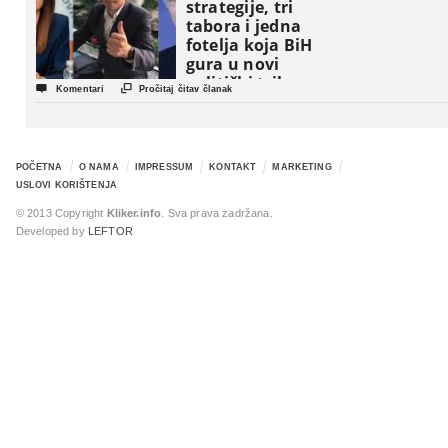
strategije, tri
tabora i jedna
fotelja koja BiH
gura u novi
politički triler


Komentari
Pročitaj čitav članak
POČETNA
O NAMA
IMPRESSUM
KONTAKT
MARKETING
USLOVI KORIŠTENJA
© 2013 Copyright
Kliker.info
. Sva prava zadržana.
Developed by
LEFTOR