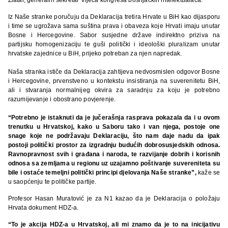
Iz Naše stranke poručuju da Deklaracija tretira Hrvate u BiH kao dijasporu
i time se ugrožava sama suština prava i obaveza koje Hrvati imaju unutar
Bosne i Hercegovine. Sabor susjedne države indirektno priziva na
partijsku homogenizaciju te guši politički i ideološki pluralizam unutar
hrvatske zajednice u BiH, prijeko potreban za njen napredak.
Naša stranka ističe da Deklaracija zahtijeva nedvosmislen odgovor Bosne
i Hercegovine, prvenstveno u kontekstu insistiranja na suverenitetu BiH,
ali i stvaranja normalnijeg okvira za saradnju za koju je potrebno
razumijevanje i obostrano povjerenje.
“Potrebno je istaknuti da je jučerašnja rasprava pokazala da i u ovom
trenutku u Hrvatskoj, kako u Saboru tako i van njega, postoje one
snage koje ne podržavaju Deklaraciju, što nam daje nadu da ipak
postoji politički prostor za izgradnju budućih dobrosusjedskih odnosa.
Ravnopravnost svih i građana i naroda, te razvijanje dobrih i korisnih
odnosa sa zemljama u regionu uz uzajamno poštivanje suvereniteta su
bile i ostaće temeljni politički principi djelovanja Naše stranke”,
kaže se
u saopćenju te političke partije.
Profesor Hasan Muratović je za N1 kazao da je Deklaracija o položaju
Hrvata dokument HDZ-a.
“To je akcija HDZ-a u Hrvatskoj, ali mi znamo da je to na inicijativu