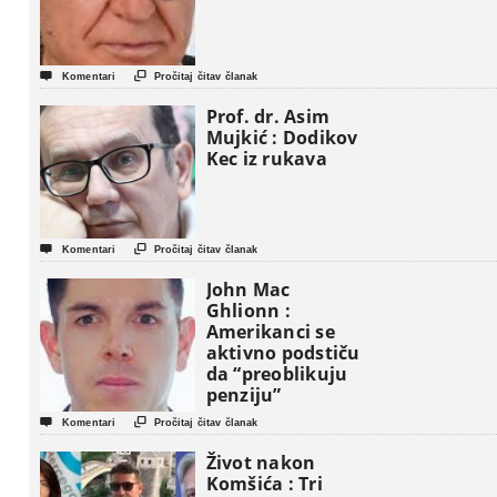


Komentari
Pročitaj čitav članak
Prof. dr. Asim
Mujkić : Dodikov
Kec iz rukava


Komentari
Pročitaj čitav članak
John Mac
Ghlionn :
Amerikanci se
aktivno podstiču
da “preoblikuju
penziju”


Komentari
Pročitaj čitav članak
Život nakon
Komšića : Tri