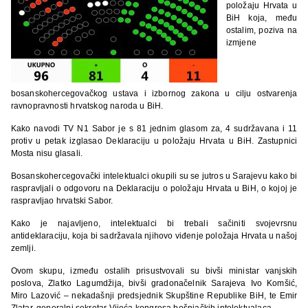
položaju Hrvata u
BiH koja, među
ostalim, poziva na
izmjene
bosanskohercegovačkog ustava i izbornog zakona u cilju ostvarenja
ravnopravnosti hrvatskog naroda u BiH.
Kako navodi TV N1 Sabor je s 81 jednim glasom za, 4 sudržavana i 11
protiv u petak izglasao Deklaraciju u položaju Hrvata u BiH. Zastupnici
Mosta nisu glasali.
Bosanskohercegovački intelektualci okupili su se jutros u Sarajevu kako bi
raspravljali o odgovoru na Deklaraciju o položaju Hrvata u BiH, o kojoj je
raspravljao hrvatski Sabor.
Kako je najavljeno, intelektualci bi trebali sačiniti svojevrsnu
antideklaraciju, koja bi sadržavala njihovo viđenje položaja Hrvata u našoj
zemlji.
Ovom skupu, između ostalih prisustvovali su bivši ministar vanjskih
poslova, Zlatko Lagumdžija, bivši gradonačelnik Sarajeva Ivo Komšić,
Miro Lazović – nekadašnji predsjednik Skupštine Republike BiH, te Emir
Zlatar, generalni sekretar Vijeća kongresa bošnjačkih intelektualaca.