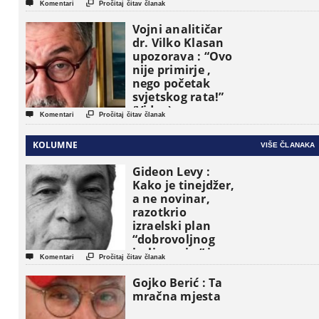


Komentari
Pročitaj čitav članak
Vojni analitičar
dr. Vilko Klasan
upozorava : “Ovo
nije primirje ,
nego početak
svjetskog rata!”
(Video)


Komentari
Pročitaj čitav članak
KOLUMNE
VIŠE ČLANAKA
Gideon Levy :
Kako je tinejdžer,
a ne novinar,
razotkrio
izraelski plan
“dobrovoljnog
iseljavanja ” iz


Komentari
Pročitaj čitav članak
Gaze
Gojko Berić : Ta
mračna mjesta