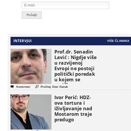
INTERVJUI
VIŠE ČLANAKA
Prof.dr. Senadin
Lavić : Nigdje više
u razvijenoj
Evropi ne postoji
politički poredak
u kojem se
etničke grupe


Komentari
Pročitaj čitav članak
pojavljuju kao
osnovne
Ivor Perić: HDZ-
političke jedinice
ova tortura i
iživljavanje nad
Mostarom traje
predugo