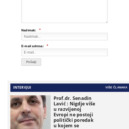
*
Nadimak:
*
E-mail adresa:
INTERVJUI
VIŠE ČLANAKA
Prof.dr. Senadin
Lavić : Nigdje više
u razvijenoj
Evropi ne postoji
politički poredak
u kojem se