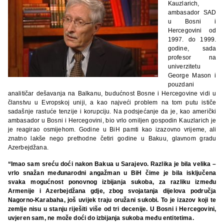
Kauzlarich,
ambasador SAD
u Bosni i
Hercegovini od
1997. do 1999.
godine, sada
profesor na
univerzitetu
George Mason i
pouzdani
analitičar dešavanja na Balkanu, budućnost Bosne i Hercegovine vidi u
članstvu u Evropskoj uniji, a kao najveći problem na tom putu ističe
sadašnje rastuće tenzije i korupciju. Na podsjećanje da je, kao američki
ambasador u Bosni i Hercegovini, bio vrlo omiljen gospodin Kauzlarich je
je reagirao osmijehom. Godine u BiH pamti kao izazovno vrijeme, ali
znatno lakše nego prethodne četiri godine u Bakuu, glavnom gradu
Azerbejdžana.
“Imao sam sreću doći nakon Bakua u Sarajevo. Razlika je bila velika –
vrlo snažan međunarodni angažman u BiH čime je bila isključena
svaka mogućnost ponovnog izbijanja sukoba, za razliku između
Armenije i Azerbejdžana gdje, zbog svojatanja dijelova područja
Nagorno-Karabaha, još uvijek traju oružani sukobi. To je izazov koji te
zemlje nisu u stanju riješiti više od tri decenije. U Bosni i Hercegovini,
uvjeren sam, ne može doći do izbijanja sukoba među entitetima.