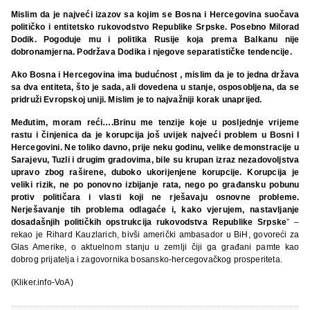
Mislim da je najveći izazov sa kojim se Bosna i Hercegovina suočava
političko i entitetsko rukovodstvo Republike Srpske. Posebno Milorad
Dodik. Pogoduje mu i politika Rusije koja prema Balkanu nije
dobronamjerna. Podržava Dodika i njegove separatističke tendencije.
Ako Bosna i Hercegovina ima budućnost , mislim da je to jedna država
sa dva entiteta, što je sada, ali dovedena u stanje, osposobljena, da se
pridruži Evropskoj uniji. Mislim je to najvažniji korak unaprijed.
Međutim, moram reći….Brinu me tenzije koje u posljednje vrijeme
rastu i činjenica da je korupcija još uvijek najveći problem u Bosni I
Hercegovini. Ne toliko davno, prije neku godinu, velike demonstracije u
Sarajevu, Tuzli i drugim gradovima, bile su krupan izraz nezadovoljstva
upravo zbog raširene, duboko ukorijenjene korupcije. Korupcija je
veliki rizik, ne po ponovno izbijanje rata, nego po građansku pobunu
protiv političara i vlasti koji ne rješavaju osnovne probleme.
Nerješavanje tih problema odlagaće i, kako vjerujem, nastavljanje
dosadašnjih političkih opstrukcija rukovodstva Republike Srpske
” –
rekao je Rihard Kauzlarich, bivši američki ambasador u BiH, govoreći za
Glas Amerike, o aktuelnom stanju u zemlji čiji ga građani pamte kao
dobrog prijatelja i zagovornika bosansko-hercegovačkog prosperiteta.
(Kliker.info-VoA)