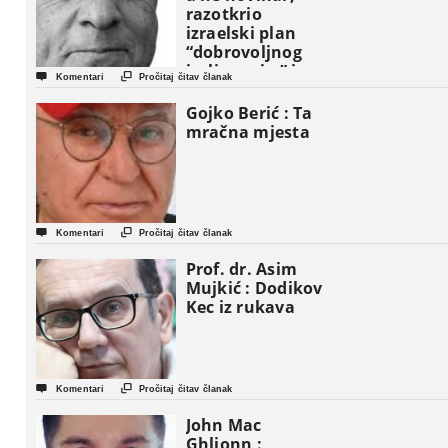
razotkrio
izraelski plan
“dobrovoljnog
iseljavanja ” iz


Komentari
Pročitaj čitav članak
Gaze
Gojko Berić : Ta
mračna mjesta


Komentari
Pročitaj čitav članak
Prof. dr. Asim
Mujkić : Dodikov
Kec iz rukava


Komentari
Pročitaj čitav članak
John Mac
Ghlionn :