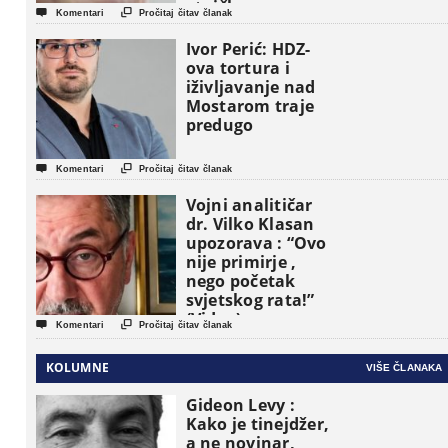
etničke grupe


Komentari
Pročitaj čitav članak
pojavljuju kao
osnovne
Ivor Perić: HDZ-
političke jedinice
ova tortura i
iživljavanje nad
Mostarom traje
predugo


Komentari
Pročitaj čitav članak
Vojni analitičar
dr. Vilko Klasan
upozorava : “Ovo
nije primirje ,
nego početak
svjetskog rata!”
(Video)


Komentari
Pročitaj čitav članak
KOLUMNE
VIŠE ČLANAKA
Gideon Levy :
Kako je tinejdžer,
a ne novinar,