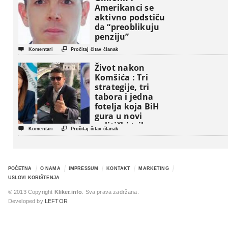
Amerikanci se
aktivno podstiču
da “preoblikuju
penziju”


Komentari
Pročitaj čitav članak
Život nakon
Komšića : Tri
strategije, tri
tabora i jedna
fotelja koja BiH
gura u novi
politički triler


Komentari
Pročitaj čitav članak
POČETNA
O NAMA
IMPRESSUM
KONTAKT
MARKETING
USLOVI KORIŠTENJA
© 2013 Copyright
Kliker.info
. Sva prava zadržana.
Developed by
LEFTOR