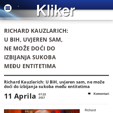
RICHARD KAUZLARICH:
U BIH, UVJEREN SAM,
NE MOŽE DOĆI DO
IZBIJANJA SUKOBA
MEĐU ENTITETIMA
Richard Kauzlarich: U BiH, uvjeren sam, ne može
doći do izbijanja sukoba među entitetima
11 Aprila
Komentari

07:22
2017
Richard