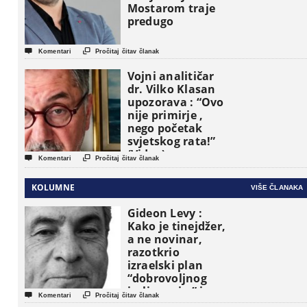
Mostarom traje
predugo


Komentari
Pročitaj čitav članak
Vojni analitičar
dr. Vilko Klasan
upozorava : “Ovo
nije primirje ,
nego početak
svjetskog rata!”
(Video)


Komentari
Pročitaj čitav članak
KOLUMNE
VIŠE ČLANAKA
Gideon Levy :
Kako je tinejdžer,
a ne novinar,
razotkrio
izraelski plan
“dobrovoljnog
iseljavanja ” iz


Komentari
Pročitaj čitav članak
Gaze