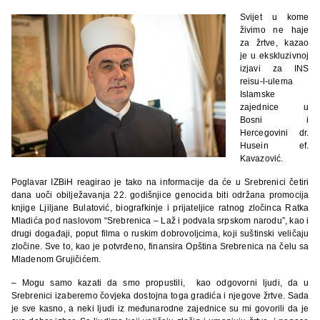
Svijet u kome
živimo ne haje
za žrtve, kazao
je u ekskluzivnoj
izjavi za INS
reisu-l-ulema
Islamske
zajednice u
Bosni i
Hercegovini dr.
Husein ef.
Kavazović.
Poglavar IZBiH reagirao je tako na informacije da će u Srebrenici četiri
dana uoči obilježavanja 22. godišnjice genocida biti održana promocija
knjige Ljiljane Bulatović, biografkinje i prijateljice ratnog zločinca Ratka
Mladića pod naslovom “Srebrenica – Laž i podvala srpskom narodu”, kao i
drugi događaji, poput filma o ruskim dobrovoljcima, koji suštinski veličaju
zločine. Sve to, kao je potvrđeno, finansira Opština Srebrenica na čelu sa
Mladenom Grujičićem.
– Mogu samo kazati da smo propustili, kao odgovorni ljudi, da u
Srebrenici izaberemo čovjeka dostojna toga gradića i njegove žrtve. Sada
je sve kasno, a neki ljudi iz međunarodne zajednice su mi govorili da je