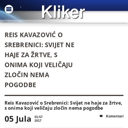
REIS KAVAZOVIĆ O
SREBRENICI: SVIJET NE
HAJE ZA ŽRTVE, S
ONIMA KOJI VELIČAJU
ZLOČIN NEMA
POGODBE
Reis Kavazović o Srebrenici: Svijet ne haje za žrtve,
s onima koji veličaju zločin nema pogodbe
05 Jula
Komentari

01:57
2017