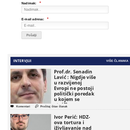
*
Nadimak:
*
E-mail adresa:
INTERVJUI
VIŠE ČLANAKA
Prof.dr. Senadin
Lavić : Nigdje više
u razvijenoj
Evropi ne postoji
politički poredak
u kojem se
etničke grupe


Komentari
Pročitaj čitav članak
pojavljuju kao
osnovne
Ivor Perić: HDZ-
političke jedinice
ova tortura i
iživljavanje nad