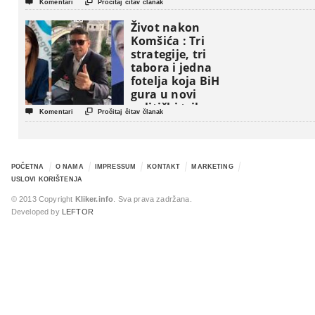


Komentari
Pročitaj čitav članak
Život nakon
Komšića : Tri
strategije, tri
tabora i jedna
fotelja koja BiH
gura u novi
politički triler


Komentari
Pročitaj čitav članak
POČETNA
O NAMA
IMPRESSUM
KONTAKT
MARKETING
USLOVI KORIŠTENJA
© 2013 Copyright
Kliker.info
. Sva prava zadržana.
Developed by
LEFTOR