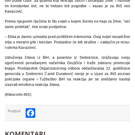
ovo dobar izbor. Sa ljudima koji veličaju zločin i umanjuju žrtve, i nanose
im konstantan bol, ne bi trebalo biti pogodbe – kazao je za INS reis
Kavazović.
Prema njegovim riječima to što svijet u kojem živimo ne haje za žrtve, “već
samo probitak”, ima svoje posljedice.
– Etika je davno uzmakla pred političkim interesima. Ovaj svijet nezadrživo
srlja u moralni glib i bezdan. Posljedice će biti strašne – zaključio je reisu-
l-ulema Kavazović.
Udruženja žrtava iz BiH, a posebno iz Srebrenice, izražavaju svoju
ogorčenost ponašanjem načelnika Grujičića i traže zabranu promocije
knjige. Predsjednik Organizacionog odbora obilježavanja 22. godišnjice
genocida u Srebrenici Ćamil Duraković ranije je u izjavi za INS pozvao
policijske organe i Tužilaštvo BiH na reakciju jer se smišljeno nastoji
izazvati emotivna reakcija žrtava.
(Kliker.info-INS)
Facebook
Podijeli
KOMENTARI