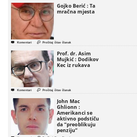
Gojko Berić : Ta
mračna mjesta


Komentari
Pročitaj čitav članak
Prof. dr. Asim
Mujkić : Dodikov
Kec iz rukava


Komentari
Pročitaj čitav članak
John Mac
Ghlionn :
Amerikanci se
aktivno podstiču
da “preoblikuju
penziju”