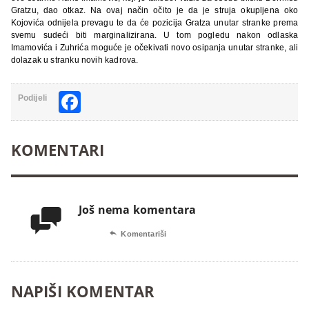
Gratzu, dao otkaz. Na ovaj način očito je da je struja okupljena oko
Kojovića odnijela prevagu te da će pozicija Gratza unutar stranke prema
svemu sudeći biti marginalizirana. U tom pogledu nakon odlaska
Imamovića i Zuhrića moguće je očekivati novo osipanja unutar stranke, ali
dolazak u stranku novih kadrova.
Facebook
Podijeli
KOMENTARI
Još nema komentara


Komentariši
NAPIŠI KOMENTAR