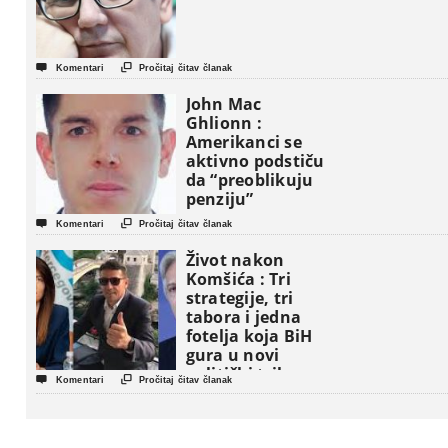


Komentari
Pročitaj čitav članak
John Mac
Ghlionn :
Amerikanci se
aktivno podstiču
da “preoblikuju
penziju”


Komentari
Pročitaj čitav članak
Život nakon
Komšića : Tri
strategije, tri
tabora i jedna
fotelja koja BiH
gura u novi
politički triler


Komentari
Pročitaj čitav članak