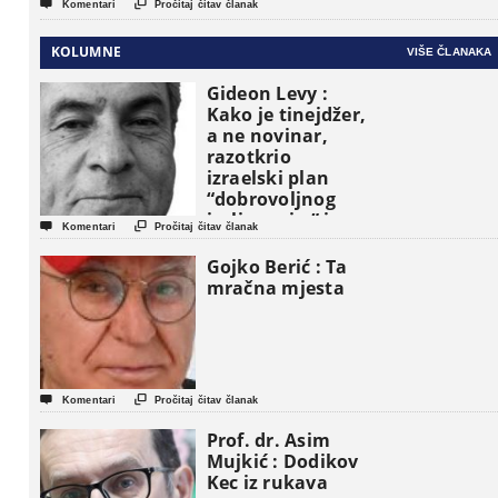


Komentari
Pročitaj čitav članak
KOLUMNE
VIŠE ČLANAKA
Gideon Levy :
Kako je tinejdžer,
a ne novinar,
razotkrio
izraelski plan
“dobrovoljnog
iseljavanja ” iz


Komentari
Pročitaj čitav članak
Gaze
Gojko Berić : Ta
mračna mjesta


Komentari
Pročitaj čitav članak
Prof. dr. Asim
Mujkić : Dodikov
Kec iz rukava