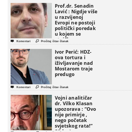
Prof.dr. Senadin
Lavić : Nigdje više
u razvijenoj
Evropi ne postoji
politički poredak
u kojem se
etničke grupe


Komentari
Pročitaj čitav članak
pojavljuju kao
osnovne
Ivor Perić: HDZ-
političke jedinice
ova tortura i
iživljavanje nad
Mostarom traje
predugo


Komentari
Pročitaj čitav članak
Vojni analitičar
dr. Vilko Klasan
upozorava : “Ovo
nije primirje ,
nego početak
svjetskog rata!”
(Video)