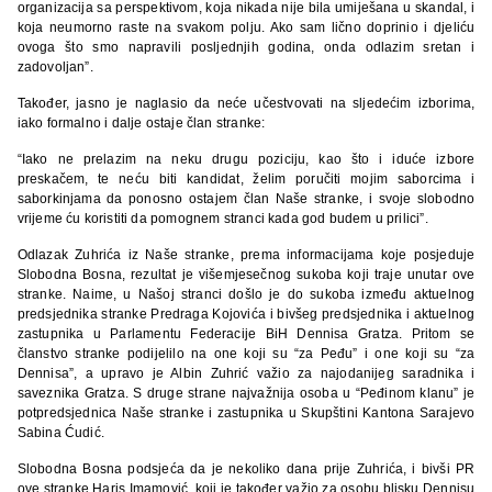
organizacija sa perspektivom, koja nikada nije bila umiješana u skandal, i
koja neumorno raste na svakom polju. Ako sam lično doprinio i djeliću
ovoga što smo napravili posljednjih godina, onda odlazim sretan i
zadovoljan”.
Također, jasno je naglasio da neće učestvovati na sljedećim izborima,
iako formalno i dalje ostaje član stranke:
“Iako ne prelazim na neku drugu poziciju, kao što i iduće izbore
preskačem, te neću biti kandidat, želim poručiti mojim saborcima i
saborkinjama da ponosno ostajem član Naše stranke, i svoje slobodno
vrijeme ću koristiti da pomognem stranci kada god budem u prilici”.
Odlazak Zuhrića iz Naše stranke, prema informacijama koje posjeduje
Slobodna Bosna, rezultat je višemjesečnog sukoba koji traje unutar ove
stranke. Naime, u Našoj stranci došlo je do sukoba između aktuelnog
predsjednika stranke Predraga Kojovića i bivšeg predsjednika i aktuelnog
zastupnika u Parlamentu Federacije BiH Dennisa Gratza. Pritom se
članstvo stranke podijelilo na one koji su “za Peđu” i one koji su “za
Dennisa”, a upravo je Albin Zuhrić važio za najodanijeg saradnika i
saveznika Gratza. S druge strane najvažnija osoba u “Peđinom klanu” je
potpredsjednica Naše stranke i zastupnika u Skupštini Kantona Sarajevo
Sabina Ćudić.
Slobodna Bosna podsjeća da je nekoliko dana prije Zuhrića, i bivši PR
ove stranke Haris Imamović, koji je također važio za osobu blisku Dennisu