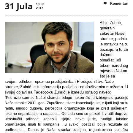
31 Jula
Komentari

18:53
2017
Albin Zuhrić,
generalni
sekretar Naše
stranke, podnio
je ostavku na tu
poziciju, a tu će
dužnost
obnašati još
tokom narednog
mjeseca.Nakon
što je sa
svojom odlukom upoznao predsjednika i Predsjedništvo Naše
stranke, Zuhrić je tu informaciju podijelio i na društvenim mrežama. U
svojoj objavi na Facebooku Zuhrić je između ostalog naveo:
“Pridružio sam se Našoj stranci nedugo nakon što je izbjegnuto gašenje
Naše stranke 2011. god. Zapuštene, stare kancelarije, troje ljudi koji su tu
radili, mnogo dugova, percepcija organizacije koja je pred gašenjem,
lokalne organizacije u raspadu… Od tada smo se preselili, vratili dugove,
utrostručili prihode, zaposlili sjajne nove ljude, podigli lokalne
organizacije, imali tri kampanje i u svakoj postizali bolje rezultate od
prethodne… Danas je Naša stranka ozbiljna, organizovana politička