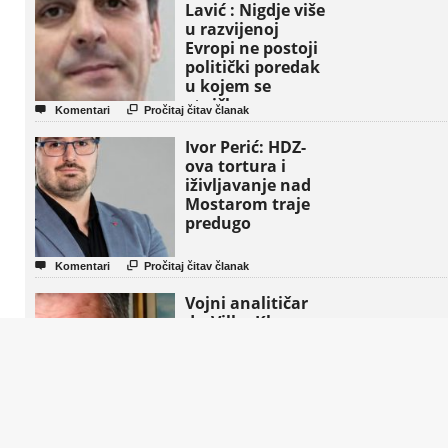
Lavić : Nigdje više
u razvijenoj
Evropi ne postoji
politički poredak
u kojem se
etničke grupe


Komentari
Pročitaj čitav članak
pojavljuju kao
osnovne političke
Ivor Perić: HDZ-
jedinice
ova tortura i
iživljavanje nad
Mostarom traje
predugo


Komentari
Pročitaj čitav članak
Vojni analitičar
dr. Vilko Klasan
upozorava : “Ovo
nije primirje ,
nego početak
svjetskog rata!”
(Video)


Komentari
Pročitaj čitav članak