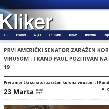
BIH
REGION
SVIJET
KOLUMNE
BIZNIS
DNEVNIK
DIJ
PRVI AMERIČKI SENATOR ZARAŽEN KO
VIRUSOM : I RAND PAUL POZITIVAN NA
19
Prvi američki senator zaražen korona virusom : I Ran
23 Marta
K

05:37
2020