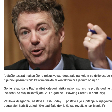
“odlučio testirati nakon što je prisustvovao događaju na kojem su dvije osobe 
nije bio upoznat s bilo kakvim direktnim kontaktom ni s jednim od njih.”
Gor je rekao da je Paul u višoj kategoriji rizika nakon što mu je prošle godin
incidentu sa svojim komšijom 2017. godine u Bowling Greenu u Kentuckyju.
Paulova dijagnoza, nastavlja USA Today , postavila je i pitanja o njegovo
događaje i koristiti zajedničke sadržaje dok je čekao rezultate ispitivanja.Pr