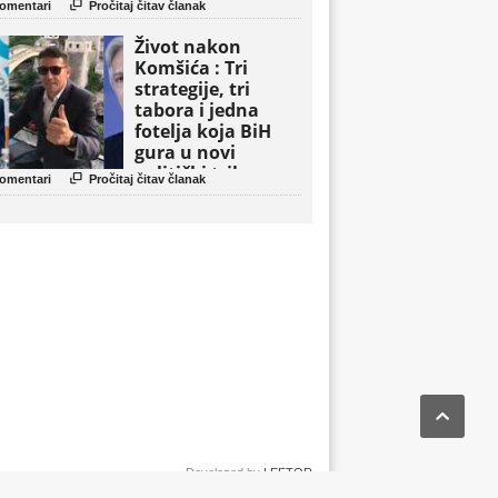

omentari
Pročitaj čitav članak
Život nakon
Komšića : Tri
strategije, tri
tabora i jedna
fotelja koja BiH
gura u novi
politički triler

omentari
Pročitaj čitav članak

Developed by
LEFTOR