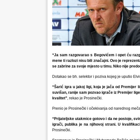
“Ja sam razgovarao s Begovićem i opet ću razgova
mene ti razlozi nisu bili značajni. Ovo je reprezen
se zabrine za svoje mjesto u timu. Niko nije pred
Dotakao se bh. selektor i poziva kojeg je uputio Elvi
“Šarić igra u jakoj ligi, koja je jača od Premijer l
suvišan, ranije sam pozvao igrače iz Premijer lige 
kvalitet”
, rekao je Prosinečki.
Prenio je Prosinečki i očekivanja od narednog meča 
“Prijateljske utakmice gotovo i da ne postoje, svim
igrači, publika je na njihovoj strani. U kvalifik
Prosinečki.