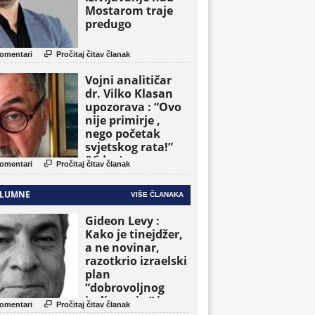
Mostarom traje
predugo

omentari
Pročitaj čitav članak
Vojni analitičar
dr. Vilko Klasan
upozorava : “Ovo
nije primirje ,
nego početak
svjetskog rata!”
(Video)

omentari
Pročitaj čitav članak
LUMNE
VIŠE ČLANAKA
Gideon Levy :
Kako je tinejdžer,
a ne novinar,
razotkrio izraelski
plan
“dobrovoljnog
iseljavanja ” iz

omentari
Pročitaj čitav članak
Gaze