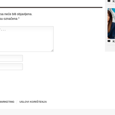

K
sa neće biti objavljena.
 su označena
*

K
MARKETING
USLOVI KORIŠTENJA