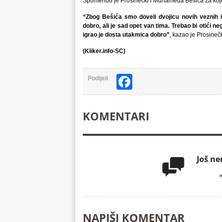
Spomenuo je Prosinečki i Muhameda Bešića za kojeg
“Zbog Bešića smo doveli dvojicu novih veznih ig
dobro, ali je sad opet van tima. Trebao bi otići negd
igrao je dosta utakmica dobro”
, kazao je Prosinečk
(Kliker.info-SC)
Facebook
Podijeli
KOMENTARI
Još n

NAPIŠI KOMENTAR