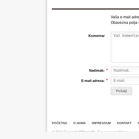
Vaša e-mail adre
Obavezna polja
Komentar
*
Nadimak:
*
E-mail adresa:
POČETNA
O NAMA
IMPRESSUM
KONTAKT
© 2013 Copyright
Kliker.info
. Sva prava zadržana.