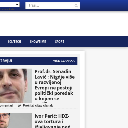
Translate
SCI/TECH
SHOWTIME
SPORT
TERVJUI
VIŠE ČLANAKA
Prof.dr. Senadin
Lavić : Nigdje više
u razvijenoj
Evropi ne postoji
politički poredak
u kojem se
etničke grupe

omentari
Pročitaj čitav članak
pojavljuju kao
osnovne političke
Ivor Perić: HDZ-
jedinice
ova tortura i
iživljavanje nad