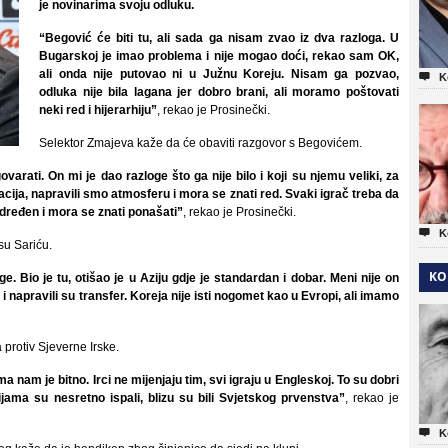
je novinarima svoju odluku.
“Begović će biti tu, ali sada ga nisam zvao iz dva razloga. U
Bugarskoj je imao problema i nije mogao doći, rekao sam OK,
ali onda nije putovao ni u Južnu Koreju. Nisam ga pozvao,

K
odluka nije bila lagana jer dobro brani, ali moramo poštovati
neki red i hijerarhiju”
, rekao je Prosinečki.
Selektor Zmajeva kaže da će obaviti razgovor s Begovićem.
rati. On mi je dao razloge što ga nije bilo i koji su njemu veliki, za
tacija, napravili smo atmosferu i mora se znati red. Svaki igrač treba da
određen i mora se znati ponašati”
, rekao je Prosinečki.

K
su Sariću.
KO
ige. Bio je tu, otišao je u Aziju gdje je standardan i dobar. Meni nije on
i napravili su transfer. Koreja nije isti nogomet kao u Evropi, ali imamo
protiv Sjeverne Irske.
a nam je bitno. Irci ne mijenjaju tim, svi igraju u Engleskoj. To su dobri
acijama su nesretno ispali, blizu su bili Svjetskog prvenstva”
, rekao je

K