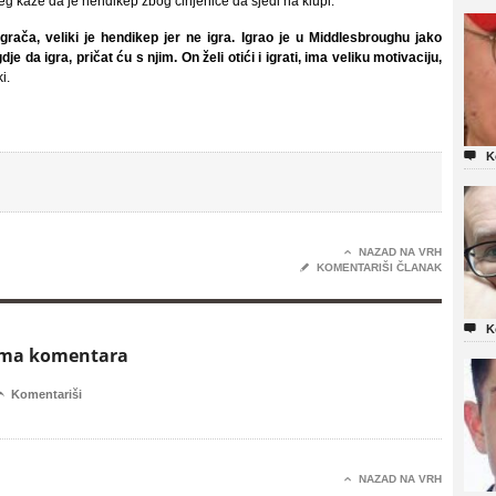
 kaže da je hendikep zbog činjenice da sjedi na klupi.
rača, veliki je hendikep jer ne igra. Igrao je u Middlesbroughu jako
je da igra, pričat ću s njim. On želi otići i igrati, ima veliku motivaciju,
i.

K

NAZAD NA VRH
✎
KOMENTARIŠI ČLANAK

K
ema komentara

Komentariši

NAZAD NA VRH