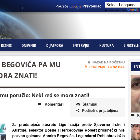
Powered by
BIZNIS
DNEVNIK
DIJASPORA
INTERVJUI
KULTURA
LIFESTYLE
O BEGOVIĆA PA MU
⌂
NAZAD NA POČETNU
IN

PRETPLATI SE NA RSS
ORA ZNATI!
 mu poručio: Neki red se mora znati!
Komentari
Štampaj


Podijeli s prijateljima


K
Za predstojeće susrete Lige nacija protiv Sjeverne Irske i
Austrije, selektor Bosne i Hercegovine Robert prosinečki nije
pozvao golmana Asmira Begovića. Legendarni Robi obrazložio