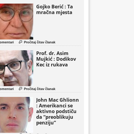
Gojko Berić : Ta
mračna mjesta

omentari
Pročitaj čitav članak
Prof. dr. Asim
Mujkić : Dodikov
Kec iz rukava

omentari
Pročitaj čitav članak
John Mac Ghlionn
: Amerikanci se
aktivno podstiču
da “preoblikuju
penziju”