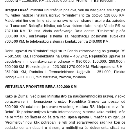
ugovora – 1.168.890 KM, a posao dobijaju “Prointer” i “BS Telecom”.
Dragan Lukač,
ministar unutrašnjih poslova, voli da nadgleda situaciju pa
mu video nadzor instalira upravo “Prointer” i to za gotovo 528.000 KM.
Malobrojni tim ove firme stigne na sve tender strane i uspije da, zajedno
sa “Lanacom”
Nebojše Ninića
, održava sistem slabe struje Vlade RS za
737.100 KM. Ta ista Vlada održavanje Data centra “Prointeru” plaća
300.000 KM, održavanje sistema za registraciju poslovnih subjekata
700.000 KM, te telefonskog sistema i kontakt centra 246.000 KM.
Dobri ugovori za “Prointer” stigli su iz Fonda zdravstvenog osiguranja RS
– 585.500 KM, Hidroelektrana na Drini – 467.242, Republičke uprave za
geodetske i imovinsko-pravne odnose – 880.000, 150.000, 289.000 i
500.000 KM, Elektrokrajine – 123.000 i 270.000 KM, Elektroprenosa BiH –
351.000 KM, Rudnika i Termoelektrane Ugljevik – 351.000, Elektro
Doboja – 370.000, ministarstava, zavoda, fondova…
VIRTUELNA PROINTER BEBA 800.000 KM
Kako je Žurnal, već pisao Ministarstvo za naučnotehnološki razvoj, visoko
obrazovanje i informaciono društvo Republike Srpske za posao od
800.000 KM odabralo je upravo vrtuelnog vladara RS. Ideja se zove “e-
Beba”. To podrazumijeva izradu informacionog sistema kako roditelji više
ne bi “trčali od šaltera do šaltera radi upisa djeteta u matične knjige”. Za
“Prointerov” novi klik potreban je tek prst zdravstvenog radnika koji će
podatke odmah ubaciti u sistem, a roditeljima će dokumenta stizati na