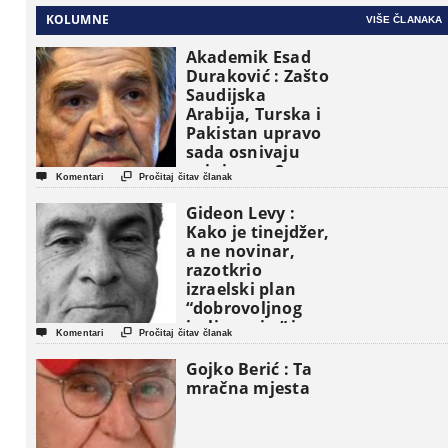
KOLUMNE
VIŠE ČLANAKA
Akademik Esad
Duraković : Zašto
Saudijska
Arabija, Turska i
Pakistan upravo
sada osnivaju
vojni savez?


Komentari
Pročitaj čitav članak
Gideon Levy :
Kako je tinejdžer,
a ne novinar,
razotkrio
izraelski plan
“dobrovoljnog
iseljavanja ” iz


Komentari
Pročitaj čitav članak
Gaze
Gojko Berić : Ta
mračna mjesta