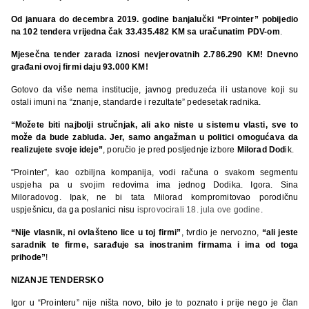
Od januara do decembra 2019. godine banjalučki “Prointer” pobijedio
na 102 tendera vrijedna čak 33.435.482 KM sa uračunatim PDV-om
.
Mjesečna tender zarada iznosi nevjerovatnih 2.786.290 KM! Dnevno
građani ovoj firmi daju 93.000 KM!
Gotovo da više nema institucije, javnog preduzeća ili ustanove koji su
ostali imuni na “znanje, standarde i rezultate” pedesetak radnika.
“Možete biti najbolji stručnjak, ali ako niste u sistemu vlasti, sve to
može da bude zabluda. Jer, samo angažman u politici omogućava da
realizujete svoje ideje”
, poručio je pred posljednje izbore
Milorad Dod
ik.
“Prointer”, kao ozbiljna kompanija, vodi računa o svakom segmentu
uspjeha pa u svojim redovima ima jednog Dodika. Igora. Sina
Miloradovog. Ipak, ne bi tata Milorad kompromitovao porodičnu
uspješnicu, da ga poslanici nisu
isprovocirali 18. jula ove godine
.
“Nije vlasnik, ni ovlašteno lice u toj firmi”
, tvrdio je nervozno,
“ali jeste
saradnik te firme, sarađuje sa inostranim firmama i ima od toga
prihode”
!
NIZANJE TENDERSKO
Igor u “Prointeru” nije ništa novo, bilo je to poznato i prije nego je član