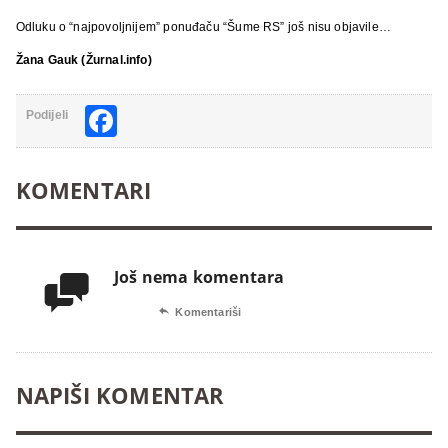
Odluku o “najpovoljnijem” ponuđaču “Šume RS” još nisu objavile…
Žana Gauk (Žurnal.info)
Facebook
Podijeli
KOMENTARI
Još nema komentara


Komentariši
NAPIŠI KOMENTAR