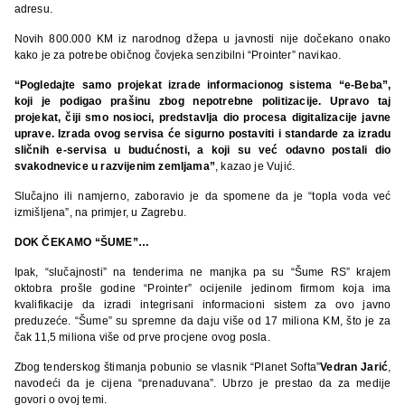
adresu.
Novih 800.000 KM iz narodnog džepa u javnosti nije dočekano onako
kako je za potrebe običnog čovjeka senzibilni “Prointer” navikao.
“Pogledajte samo projekat izrade informacionog sistema “e-Beba”,
koji je podigao prašinu zbog nepotrebne politizacije. Upravo taj
projekat, čiji smo nosioci, predstavlja dio procesa digitalizacije javne
uprave. Izrada ovog servisa će sigurno postaviti i standarde za izradu
sličnih e-servisa u budućnosti, a koji su već odavno postali dio
svakodnevice u razvijenim zemljama”
, kazao je Vujić.
Slučajno ili namjerno, zaboravio je da spomene da je “topla voda već
izmišljena”, na primjer, u Zagrebu.
DOK ČEKAMO “ŠUME”…
Ipak, “slučajnosti” na tenderima ne manjka pa su “Šume RS” krajem
oktobra prošle godine “Prointer” ocijenile jedinom firmom koja ima
kvalifikacije da izradi integrisani informacioni sistem za ovo javno
preduzeće. “Šume” su spremne da daju više od 17 miliona KM, što je za
čak 11,5 miliona više od prve procjene ovog posla.
Zbog tenderskog štimanja pobunio se vlasnik “Planet Softa”
Vedran Jarić
,
navodeći da je cijena “prenaduvana”. Ubrzo je prestao da za medije
govori o ovoj temi.