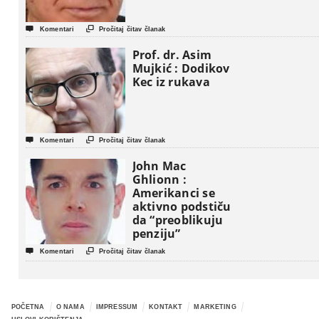


Komentari
Pročitaj čitav članak
Prof. dr. Asim
Mujkić : Dodikov
Kec iz rukava


Komentari
Pročitaj čitav članak
John Mac
Ghlionn :
Amerikanci se
aktivno podstiču
da “preoblikuju
penziju”


Komentari
Pročitaj čitav članak
POČETNA
O NAMA
IMPRESSUM
KONTAKT
MARKETING