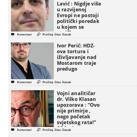
Lavić : Nigdje više
u razvijenoj
Evropi ne postoji
politički poredak
u kojem se
etničke grupe


Komentari
Pročitaj čitav članak
pojavljuju kao
osnovne
Ivor Perić: HDZ-
političke jedinice
ova tortura i
iživljavanje nad
Mostarom traje
predugo


Komentari
Pročitaj čitav članak
Vojni analitičar
dr. Vilko Klasan
upozorava : “Ovo
nije primirje ,
nego početak
svjetskog rata!”
(Video)


Komentari
Pročitaj čitav članak