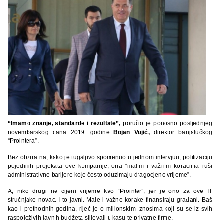
“Imamo znanje, standarde i rezultate”,
poručio je ponosno posljednjeg
novembarskog dana 2019. godine
Bojan Vujić,
direktor banjalučkog
“Prointera”.
Bez obzira na, kako je tugaljivo spomenuo u jednom intervjuu, politizaciju
pojedinih projekata ove kompanije, ona “malim i važnim koracima ruši
administrativne barijere koje često oduzimaju dragocjeno vrijeme”.
A, niko drugi ne cijeni vrijeme kao “Prointer”, jer je ono za ove IT
stručnjake novac. I to javni. Male i važne korake finansiraju građani. Baš
kao i prethodnih godina, riječ je o milionskim iznosima koji su se iz svih
raspoloživih javnih budžeta slijevali u kasu te privatne firme.