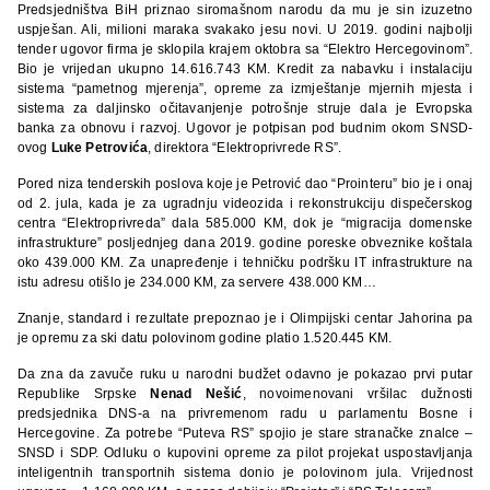
Predsjedništva BiH priznao siromašnom narodu da mu je sin izuzetno
uspješan. Ali, milioni maraka svakako jesu novi. U 2019. godini najbolji
tender ugovor firma je sklopila krajem oktobra sa “Elektro Hercegovinom”.
Bio je vrijedan ukupno 14.616.743 KM. Kredit za nabavku i instalaciju
sistema “pametnog mjerenja”, opreme za izmještanje mjernih mjesta i
sistema za daljinsko očitavanjenje potrošnje struje dala je Evropska
banka za obnovu i razvoj. Ugovor je potpisan pod budnim okom SNSD-
ovog
Luke Petrovića
, direktora “Elektroprivrede RS”.
Pored niza tenderskih poslova koje je Petrović dao “Prointeru” bio je i onaj
od 2. jula, kada je za ugradnju videozida i rekonstrukciju dispečerskog
centra “Elektroprivreda” dala 585.000 KM, dok je “migracija domenske
infrastrukture” posljednjeg dana 2019. godine poreske obveznike koštala
oko 439.000 KM. Za unapređenje i tehničku podršku IT infrastrukture na
istu adresu otišlo je 234.000 KM, za servere 438.000 KM…
Znanje, standard i rezultate prepoznao je i Olimpijski centar Jahorina pa
je opremu za ski datu polovinom godine platio 1.520.445 KM.
Da zna da zavuče ruku u narodni budžet odavno je pokazao prvi putar
Republike Srpske
Nenad Nešić
, novoimenovani vršilac dužnosti
predsjednika DNS-a na privremenom radu u parlamentu Bosne i
Hercegovine. Za potrebe “Puteva RS” spojio je stare stranačke znalce –
SNSD i SDP. Odluku o kupovini opreme za pilot projekat uspostavljanja
inteligentnih transportnih sistema donio je polovinom jula. Vrijednost