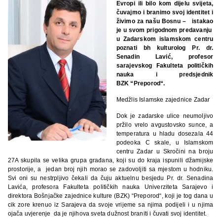
Evropi ili bilo kom dijelu svijeta,
čuvajmo i branimo svoj identitet i
živimo za našu Bosnu – istakao
je u svom prigodnom predavanju
u Zadarskom islamskom centru
poznati bh kulturolog Pr. dr.
Senadin Lavić, profesor
sarajevskog Fakulteta političkih
nauka i predsjednik
BZK
“
Preporod“.
Medžlis Islamske zajednice Zadar
Dok je zadarske ulice neumoljivo
pržilo vrelo avgustovsko sunce, a
temperatura u hladu dosezala 44
podeoka C skale, u Islamskom
centru Zadar u Skročini na broju
27A skupila se velika grupa građana, koji su do kraja ispunili džamijske
prostorije, a jedan broj njih morao se zadovoljiti sa mjestom u hodniku.
Svi oni su nestrpljivo čekali da čuju aktuelnu besjedu Pr. dr. Senadina
Lavića, profesora Fakulteta političkih nauka Univerziteta Sarajevo i
direktora Bošnjačke zajednice kulture (BZK) “Preporod“, koji je tog dana u
cik zore krenuo iz Sarajeva da svoje vrijeme sa njima podijeli i u njima
ojača uvjerenje da je njihova sveta dužnost braniti i čuvati svoj identitet.