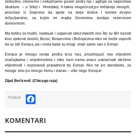
slobodno, otvorerno i nekažnjeno govori protiv nje i agituje za nepivimoe
strukture – u Srbiji i Hrvatskoj. A takva mogućnost,po mišljenju mnogih,
proizilazi iz činjenice da sjede na dvije stolice i koriste dvojno
državljanstvo, sa kojim im majka Domovina postaje rezervnom
domovinom.
Ma koliko se trudili, nastojali i uspjevali obezvrijediti ono što su BH narodi
kroz vjekove stvorili, Bosni, Bosancima i Bošnjacima niko ne može osporiti
da su bili Evropa, pa i onda kada su drugi imali samo san o Evropi.
Evropa je mnogo ranije prošla kroz nas, prozimajući nas vrijednim
značajkama i vrijednostima i niko nam nema pravo uskraćivati stečene
vrijednosti i osporavati pripadnost toj Evropi. Ako ne po standardu, za
mnoge smo po mnogo čemu i danas – više nego Evropa!
Zijad Bećirević (Chicago raja)
Facebook
Podijeli
KOMENTARI