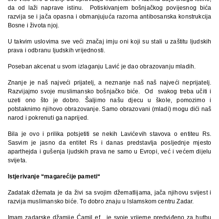
da od laži naprave istinu. Potiskivanjem bošnjačkog povijesnog bića
razvija se i jača opasna i obmanjujuća razorna antibosanska konstrukcija
Bosne i života njoj.
U takvim uslovima sve veći značaj imju oni koji su stali u zaštitu ljudskih
prava i odbranu ljudskih vrijednosti.
Poseban akcenat u svom izlaganju Lavić je dao obrazovanju mladih.
Znanje je naš najveći prijatelj, a neznanje naš naš najveći neprijatelj.
Razvijajmo svoje muslimansko bošnjačko biće. Od svakog treba učiti i
uzeti ono što je dobro. Šaljimo našu djecu u škole, pomozimo i
potstaknimo njihovo obrazovanje. Samo obrazovani (mladi) mogu dići naš
narod i pokrenuti ga naprijed.
Bila je ovo i prilika potsjetiti se nekih Lavićevih stavova o entiteu Rs.
Sasvim je jasno da entitet Rs i danas predstavlja posljednje mjesto
aparthejda i gušenja ljudskih prava ne samo u Evropi, već i većem dijelu
svijeta.
Istjerivanje
“
magarećije pameti“
Zadatak džemata je da živi sa svojim džematlijama, jača njihovu svijest i
razvija muslimansko biće. To dobro znaju u Islamskom centru Zadar.
Imam zadarske džamije Ćamil ef. je svoje vrijeme predviđeno za hutbu