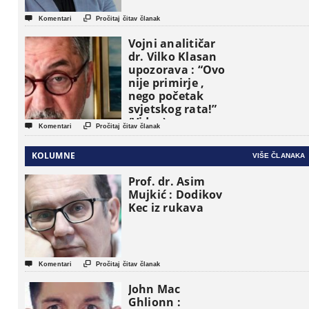


Komentari
Pročitaj čitav članak
Vojni analitičar
dr. Vilko Klasan
upozorava : “Ovo
nije primirje ,
nego početak
svjetskog rata!”
(Video)


Komentari
Pročitaj čitav članak
KOLUMNE
VIŠE ČLANAKA
Prof. dr. Asim
Mujkić : Dodikov
Kec iz rukava


Komentari
Pročitaj čitav članak
John Mac
Ghlionn :