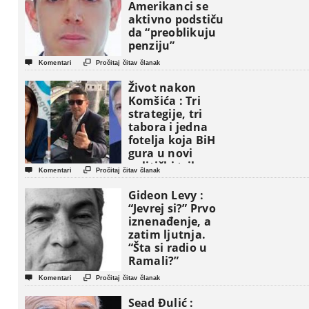
Amerikanci se
aktivno podstiču
da “preoblikuju
penziju”


Komentari
Pročitaj čitav članak
Život nakon
Komšića : Tri
strategije, tri
tabora i jedna
fotelja koja BiH
gura u novi
politički triler


Komentari
Pročitaj čitav članak
Gideon Levy :
“Jevrej si?” Prvo
iznenađenje, a
zatim ljutnja.
“Šta si radio u
Ramali?”


Komentari
Pročitaj čitav članak
Sead Đulić :