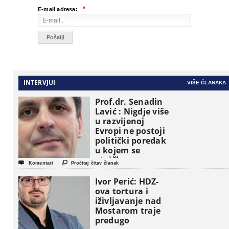
*
E-mail adresa:
INTERVJUI
VIŠE ČLANAKA
Prof.dr. Senadin
Lavić : Nigdje više
u razvijenoj
Evropi ne postoji
politički poredak
u kojem se
etničke grupe


Komentari
Pročitaj čitav članak
pojavljuju kao
osnovne
Ivor Perić: HDZ-
političke jedinice
ova tortura i
iživljavanje nad
Mostarom traje
predugo