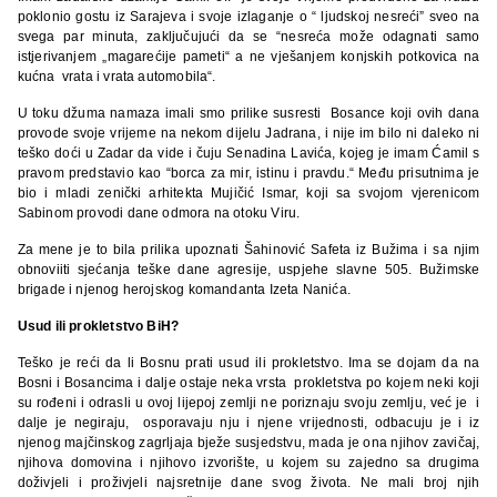
poklonio gostu iz Sarajeva i svoje izlaganje o “ ljudskoj nesreći” sveo na
svega par minuta, zaključujući da se “nesreća može odagnati samo
istjerivanjem „magarećije pameti“ a ne vješanjem konjskih potkovica na
kućna vrata i vrata automobila“.
U toku džuma namaza imali smo prilike susresti Bosance koji ovih dana
provode svoje vrijeme na nekom dijelu Jadrana, i nije im bilo ni daleko ni
teško doći u Zadar da vide i čuju Senadina Lavića, kojeg je imam Ćamil s
pravom predstavio kao “borca za mir, istinu i pravdu.“ Među prisutnima je
bio i mladi zenički arhitekta Mujičić Ismar, koji sa svojom vjerenicom
Sabinom provodi dane odmora na otoku Viru.
Za mene je to bila prilika upoznati Šahinović Safeta iz Bužima i sa njim
obnoviiti sjećanja teške dane agresije, uspjehe slavne 505. Bužimske
brigade i njenog herojskog komandanta Izeta Nanića.
Usud ili prokletstvo BiH
?
Teško je reći da li Bosnu prati usud ili prokletstvo. Ima se dojam da na
Bosni i Bosancima i dalje ostaje neka vrsta prokletstva po kojem neki koji
su rođeni i odrasli u ovoj lijepoj zemlji ne poriznaju svoju zemlju, već je i
dalje je negiraju, osporavaju nju i njene vrijednosti, odbacuju je i iz
njenog majčinskog zagrljaja bježe susjedstvu, mada je ona njihov zavičaj,
njihova domovina i njihovo izvorište, u kojem su zajedno sa drugima
doživjeli i proživjeli najsretnije dane svog života. Ne mali broj njih