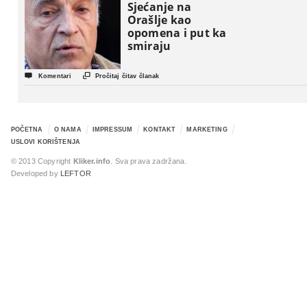
Sjećanje na
Orašlje kao
opomena i put ka
smiraju


Komentari
Pročitaj čitav članak
POČETNA
O NAMA
IMPRESSUM
KONTAKT
MARKETING
USLOVI KORIŠTENJA
© 2013 Copyright
Kliker.info
. Sva prava zadržana.
Developed by
LEFTOR