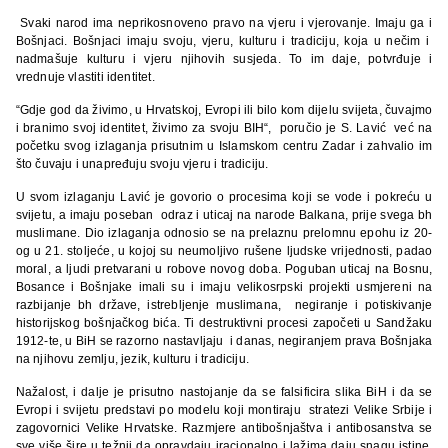
Svaki narod ima neprikosnoveno pravo na vjeru i vjerovanje. Imaju ga i
Bošnjaci. Bošnjaci imaju svoju, vjeru, kulturu i tradiciju, koja u nečim i
nadmašuje kulturu i vjeru njihovih susjeda. To im daje, potvrđuje i
vrednuje vlastiti identitet.
“Gdje god da živimo, u Hrvatskoj, Evropi ili bilo kom dijelu svijeta, čuvajmo
i branimo svoj identitet, živimo za svoju BIH“, poručio je S. Lavić već na
početku svog izlaganja prisutnim u Islamskom centru Zadar i zahvalio im
što čuvaju i unapređuju svoju vjeru i tradiciju.
U svom izlaganju Lavić je govorio o procesima koji se vode i pokreću u
svijetu, a imaju poseban odraz i uticaj na narode Balkana, prije svega bh
muslimane. Dio izlaganja odnosio se na prelaznu prelomnu epohu iz 20-
og u 21. stoljeće, u kojoj su neumoljivo rušene ljudske vrijednosti, padao
moral, a ljudi pretvarani u robove novog doba. Poguban uticaj na Bosnu,
Bosance i Bošnjake imali su i imaju velikosrpski projekti usmjereni na
razbijanje bh države, istrebljenje muslimana, negiranje i potiskivanje
historijskog bošnjačkog bića. Ti destruktivni procesi započeti u Sandžaku
1912-te, u BiH se razorno nastavljaju i danas, negiranjem prava Bošnjaka
na njihovu zemlju, jezik, kulturu i tradiciju.
Nažalost, i dalje je prisutno nastojanje da se falsificira slika BiH i da se
Evropi i svijetu predstavi po modelu koji montiraju stratezi Velike Srbije i
zagovornici Velike Hrvatske. Razmjere antibošnjaštva i antibosanstva se
sve više šire u težnji da opravdaju iracionalno i lažima daju snagu istine,