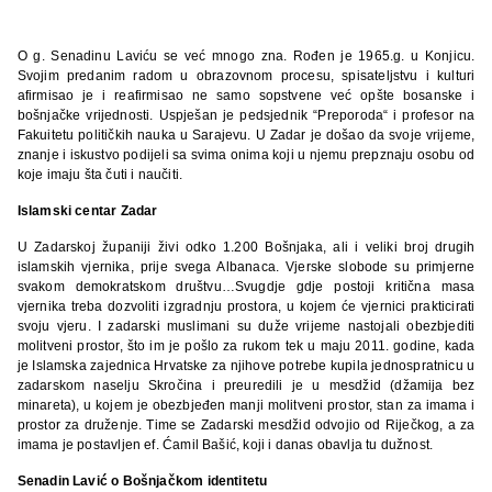
O g. Senadinu Laviću se već mnogo zna. Rođen je 1965.g. u Konjicu.
Svojim predanim radom u obrazovnom procesu, spisateljstvu i kulturi
afirmisao je i reafirmisao ne samo sopstvene već opšte bosanske i
bošnjačke vrijednosti. Uspješan je pedsjednik “Preporoda“ i profesor na
Fakuitetu političkih nauka u Sarajevu. U Zadar je došao da svoje vrijeme,
znanje i iskustvo podijeli sa svima onima koji u njemu prepznaju osobu od
koje imaju šta čuti i naučiti.
Islamski centar Zadar
U Zadarskoj županiji živi odko 1.200 Bošnjaka, ali i veliki broj drugih
islamskih vjernika, prije svega Albanaca. Vjerske slobode su primjerne
svakom demokratskom društvu…Svugdje gdje postoji kritična masa
vjernika treba dozvoliti izgradnju prostora, u kojem će vjernici prakticirati
svoju vjeru. I zadarski muslimani su duže vrijeme nastojali obezbjediti
molitveni prostor, što im je pošlo za rukom tek u maju 2011. godine, kada
je Islamska zajednica Hrvatske za njihove potrebe kupila jednospratnicu u
zadarskom naselju Skročina i preuredili je u mesdžid (džamija bez
minareta), u kojem je obezbjeđen manji molitveni prostor, stan za imama i
prostor za druženje. Time se Zadarski mesdžid odvojio od Riječkog, a za
imama je postavljen ef. Ćamil Bašić, koji i danas obavlja tu dužnost.
Senadin Lavić o Bošnjačkom identitetu