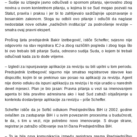
– Sudije su izbjegle javno odlučivati o spornom pitanju, vjerovatno zbog
novina u ovom konkretnom pitanju, u kojima bi se Sud mogao pozvati na
Statut, pravila i praksu i jer bi to zahtijevalo sadržajnije upoznavanje o
bosanskim zakonom. Stoga su odbili ovo pitanje i odlučili da naglase
nedostatak nove odluke „nadležnih institucija“ za podnošenje revizije –
smatra ovaj pravni ekspert.
Prošlog ljeta predsjednik Bakir Izetbegović, ističe Scheffer, svjesno nije
odgovorio na stav registrara ICJ-a zbog različitih pogleda i zbog toga što
bi ovo trebalo biti pitanje Suda, odnosno sudija Suda, o kojem bi trebali
odlučivati kada za to dođe vrijeme.
– Izgledi za ispunjavanje aplikacije za reviziju su bili upitni u tom periodu.
Predsjednik Izetbegović sigurno nije smatrao registrarove stavove kao
dispozitiv, kojim bi se prekinuo sav posao na aplikaciji za reviziju. Agent
nije donio odluku da ispuni aplikaciju za reviziju i to nije uradio u narednih
devet mjeseci. Plan je bio jasan: Pravna pitanja u vezi sa imenovanjem
agenta bi bila pravilno adresirana ako i kad Sud zatraži objašnjenje u
kontekstu dostavljenje aplikacije za reviziju – piše Scheffer.
Scheffer ističe da je Softić odlukom Predsjedništva BiH iz 2002. godine
ovlašten za zastupanje BiH i u svim povezanim procesima u budućnosti,
te da, s tim u vezi, nije potrebno novo imenovanje. S druge strane,
registrar je zatražio očitovanje sva tri člana Predsjedništva BiH.
– To je bila prva komunikacija između registrara prema Predsjedništvu