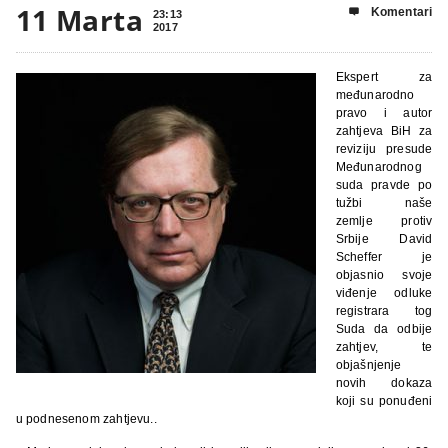
11 Marta
Komentari

23:13
2017
Ekspert za
međunarodno
pravo i autor
zahtjeva BiH za
reviziju presude
Međunarodnog
suda pravde po
tužbi naše
zemlje protiv
Srbije David
Scheffer je
objasnio svoje
viđenje odluke
registrara tog
Suda da odbije
zahtjev, te
objašnjenje
novih dokaza
koji su ponuđeni
u podnesenom zahtjevu..