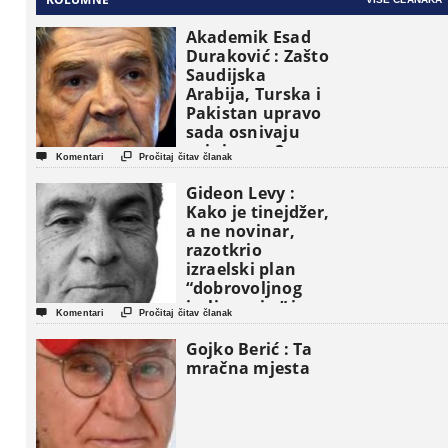
Akademik Esad
Duraković : Zašto
Saudijska
Arabija, Turska i
Pakistan upravo
sada osnivaju
vojni savez?


Komentari
Pročitaj čitav članak
Gideon Levy :
Kako je tinejdžer,
a ne novinar,
razotkrio
izraelski plan
“dobrovoljnog
iseljavanja ” iz


Komentari
Pročitaj čitav članak
Gaze
Gojko Berić : Ta
mračna mjesta