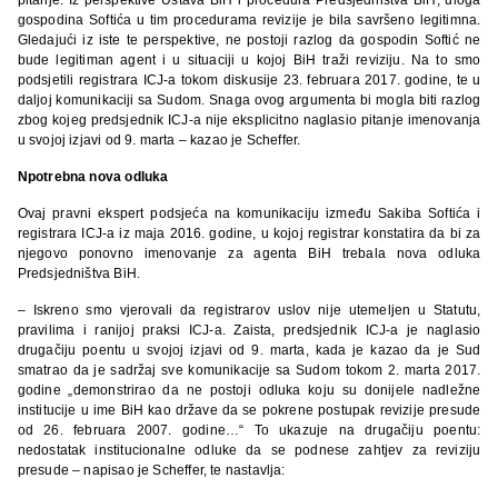
gospodina Softića u tim procedurama revizije je bila savršeno legitimna.
Gledajući iz iste te perspektive, ne postoji razlog da gospodin Softić ne
bude legitiman agent i u situaciji u kojoj BiH traži reviziju. Na to smo
podsjetili registrara ICJ-a tokom diskusije 23. februara 2017. godine, te u
daljoj komunikaciji sa Sudom. Snaga ovog argumenta bi mogla biti razlog
zbog kojeg predsjednik ICJ-a nije eksplicitno naglasio pitanje imenovanja
u svojoj izjavi od 9. marta – kazao je Scheffer.
Npotrebna nova odluka
Ovaj pravni ekspert podsjeća na komunikaciju između Sakiba Softića i
registrara ICJ-a iz maja 2016. godine, u kojoj registrar konstatira da bi za
njegovo ponovno imenovanje za agenta BiH trebala nova odluka
Predsjedništva BiH.
– Iskreno smo vjerovali da registrarov uslov nije utemeljen u Statutu,
pravilima i ranijoj praksi ICJ-a. Zaista, predsjednik ICJ-a je naglasio
drugačiju poentu u svojoj izjavi od 9. marta, kada je kazao da je Sud
smatrao da je sadržaj sve komunikacije sa Sudom tokom 2. marta 2017.
godine „demonstrirao da ne postoji odluka koju su donijele nadležne
institucije u ime BiH kao države da se pokrene postupak revizije presude
od 26. februara 2007. godine…“ To ukazuje na drugačiju poentu:
nedostatak institucionalne odluke da se podnese zahtjev za reviziju
presude – napisao je Scheffer, te nastavlja: