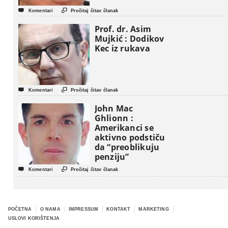


Komentari
Pročitaj čitav članak
Prof. dr. Asim
Mujkić : Dodikov
Kec iz rukava


Komentari
Pročitaj čitav članak
John Mac
Ghlionn :
Amerikanci se
aktivno podstiču
da “preoblikuju
penziju”


Komentari
Pročitaj čitav članak
POČETNA
O NAMA
IMPRESSUM
KONTAKT
MARKETING
USLOVI KORIŠTENJA