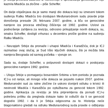
kaznila Mladića za zločine – piše Scheffer.
On dalje objašnjava da je samo manji dio dokaza koji su izneseni tokom
suđenja Ratku Mladiću bio dostupan Međunarodnom sudu pravde prije
donošenja presude 26. februara 2007. godine, a tiču se genocidne
namjere iza procesa etničkog čišćenja od 1992. godine. Uslovi za
podnošenje zahtjeva za reviziju, odnosno prikupljanje novih dokaza, su,
smatra Scheffer, dostigli vrhunac u decembru prošle godine na suđenju
Ratku Mladiću.
– Neuspjeh Srbije da pronađe i uhapsi Mladića i Karadžića, dok je ICJ
razmatrao ovaj slučaj, je Sud lišio ključnih dokaza, što je možda bila
namjera Beograda od samog početka – vjeruje on.
Sada su, dodaje Scheffer, u potpunosti dostupni dokazi o postojanju
genocidne namjere 1992. godine.
– Uloga Srbije u pomaganju bosanskim Srbima u tom periodu je poznata
ICJ-u od ranije, ali mnogo više dokaza se pojavilo nakon 2007. godine.
Međunarodni sud za ratne zločine će uskoro donijeti odluku o krivici ili
nevinosti Mladića i Karadžića po optužbama za genocid tokom 1992.
godine. Aplikacija za reviziju je bila pripremljena da ponudi ICJ-u
potrebnu priliku da pregleda dokaze kako bi odlučili da li se genocid
dogodio 1992. i da li je Srbija odgovorna za to. Historija neće
blagonaklono gledati na odluku Međunarodnog suda pravde o odbijanju