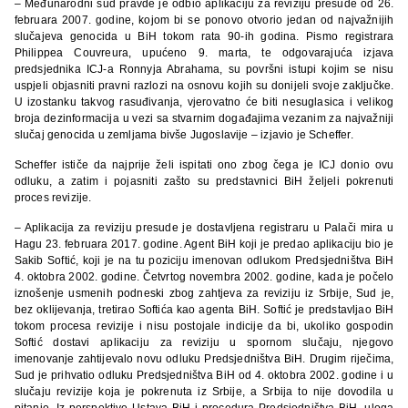
– Međunarodni sud pravde je odbio aplikaciju za reviziju presude od 26.
februara 2007. godine, kojom bi se ponovo otvorio jedan od najvažnijih
slučajeva genocida u BiH tokom rata 90-ih godina. Pismo registrara
Philippea Couvreura, upućeno 9. marta, te odgovarajuća izjava
predsjednika ICJ-a Ronnyja Abrahama, su površni istupi kojim se nisu
uspjeli objasniti pravni razlozi na osnovu kojih su donijeli svoje zaključke.
U izostanku takvog rasuđivanja, vjerovatno će biti nesuglasica i velikog
broja dezinformacija u vezi sa stvarnim događajima vezanim za najvažniji
slučaj genocida u zemljama bivše Jugoslavije – izjavio je Scheffer.
Scheffer ističe da najprije želi ispitati ono zbog čega je ICJ donio ovu
odluku, a zatim i pojasniti zašto su predstavnici BiH željeli pokrenuti
proces revizije.
– Aplikacija za reviziju presude je dostavljena registraru u Palači mira u
Hagu 23. februara 2017. godine. Agent BiH koji je predao aplikaciju bio je
Sakib Softić, koji je na tu poziciju imenovan odlukom Predsjedništva BiH
4. oktobra 2002. godine. Četvrtog novembra 2002. godine, kada je počelo
iznošenje usmenih podneski zbog zahtjeva za reviziju iz Srbije, Sud je,
bez oklijevanja, tretirao Softića kao agenta BiH. Softić je predstavljao BiH
tokom procesa revizije i nisu postojale indicije da bi, ukoliko gospodin
Softić dostavi aplikaciju za reviziju u spornom slučaju, njegovo
imenovanje zahtijevalo novu odluku Predsjedništva BiH. Drugim riječima,
Sud je prihvatio odluku Predsjedništva BiH od 4. oktobra 2002. godine i u
slučaju revizije koja je pokrenuta iz Srbije, a Srbija to nije dovodila u
pitanje. Iz perspektive Ustava BiH i procedura Predsjedništva BiH, uloga