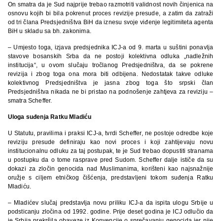
On smatra da je Sud najprije trebao razmotriti validnost novih činjenica na
osnovu kojih bi bila pokrenut proces revizije presude, a zatim da zatraži
od tri člana Predsjedništva BiH da iznesu svoje viđenje legitimiteta agenta
BiH u skladu sa bh. zakonima.
– Umjesto toga, izjava predsjednika ICJ-a od 9. marta u suštini ponavlja
stavove bosanskih Srba da ne postoji kolektivna odluka „nadležnih
institucija“, u ovom slučaju tročlanog Predsjedništva, da se pokrene
revizija i zbog toga ona mora biti odbijena. Nedostatak takve odluke
kolektivnog Predsjedništva je jasna zbog toga što srpski član
Predsjedništva nikada ne bi pristao na podnošenje zahtjeva za reviziju –
smatra Scheffer.
Uloga suđenja Ratku Mladiću
U Statutu, pravilima i praksi ICJ-a, tvrdi Scheffer, ne postoje odredbe koje
reviziju presude definiraju kao novi proces i koji zahtijevaju novu
institucionalnu odluku za taj postupak, te je Sud trebao dopustiti stranama
u postupku da o tome rasprave pred Sudom. Scheffer dalje ističe da su
dokazi za zločin genocida nad Muslimanima, korišteni kao najsnažnije
oružje s ciljem etničkog čišćenja, predstavljeni tokom suđenja Ratku
Mladiću.
– Mladićev slučaj predstavlja novu priliku ICJ-a da ispita ulogu Srbije u
podsticanju zločina od 1992. godine. Prije deset godina je ICJ odlučio da
je Srbija prekršila obaveze iz Konvencije o sprečavanju genocida jer nije