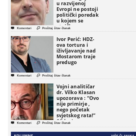
u razvijenoj
Evropi ne postoji
politički poredak
u kojem se
etničke grupe


Komentari
Pročitaj čitav članak
pojavljuju kao
osnovne
Ivor Perić: HDZ-
političke jedinice
ova tortura i
iživljavanje nad
Mostarom traje
predugo


Komentari
Pročitaj čitav članak
Vojni analitičar
dr. Vilko Klasan
upozorava : “Ovo
nije primirje ,
nego početak
svjetskog rata!”
(Video)


Komentari
Pročitaj čitav članak
KOLUMNE
VIŠE ČLANAKA