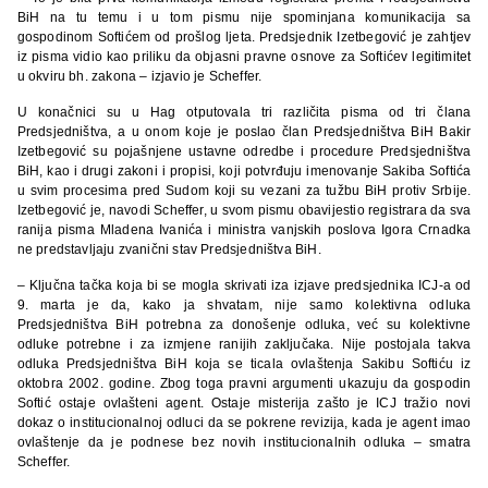
BiH na tu temu i u tom pismu nije spominjana komunikacija sa
gospodinom Softićem od prošlog ljeta. Predsjednik Izetbegović je zahtjev
iz pisma vidio kao priliku da objasni pravne osnove za Softićev legitimitet
u okviru bh. zakona – izjavio je Scheffer.
U konačnici su u Hag otputovala tri različita pisma od tri člana
Predsjedništva, a u onom koje je poslao član Predsjedništva BiH Bakir
Izetbegović su pojašnjene ustavne odredbe i procedure Predsjedništva
BiH, kao i drugi zakoni i propisi, koji potvrđuju imenovanje Sakiba Softića
u svim procesima pred Sudom koji su vezani za tužbu BiH protiv Srbije.
Izetbegović je, navodi Scheffer, u svom pismu obavijestio registrara da sva
ranija pisma Mladena Ivanića i ministra vanjskih poslova Igora Crnadka
ne predstavljaju zvanični stav Predsjedništva BiH.
– Ključna tačka koja bi se mogla skrivati iza izjave predsjednika ICJ-a od
9. marta je da, kako ja shvatam, nije samo kolektivna odluka
Predsjedništva BiH potrebna za donošenje odluka, već su kolektivne
odluke potrebne i za izmjene ranijih zaključaka. Nije postojala takva
odluka Predsjedništva BiH koja se ticala ovlaštenja Sakibu Softiću iz
oktobra 2002. godine. Zbog toga pravni argumenti ukazuju da gospodin
Softić ostaje ovlašteni agent. Ostaje misterija zašto je ICJ tražio novi
dokaz o institucionalnoj odluci da se pokrene revizija, kada je agent imao
ovlaštenje da je podnese bez novih institucionalnih odluka – smatra
Scheffer.