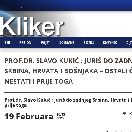
BIH
REGION
SVIJET
KOLUMNE
BIZNIS
DNEVNIK
DIJ
PROF.DR. SLAVO KUKIĆ : JURIŠ DO ZAD
SRBINA, HRVATA I BOŠNJAKA – OSTALI 
NESTATI I PRIJE TOGA
Prof.dr. Slavo Kukić : Juriš do zadnjeg Srbina, Hrvata i 
prije toga
19 Februara
K

16:33
2020