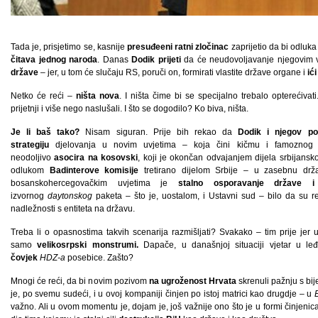
Tada je, prisjetimo se, kasnije
presuđeeni ratni zločinac
zaprijetio da bi odluka
čitava jednog naroda
. Danas
Dodik prijeti
da će neudovoljavanje njegovim ve
države
– jer, u tom će slučaju RS, poruči on, formirati vlastite države organe i
ić
Netko će reći –
ništa nova
. I ništa čime bi se specijalno trebalo opterećivat
prijetnji i više nego naslušali. I što se dogodilo? Ko biva, ništa.
Je li baš tako?
Nisam siguran. Prije bih rekao da
Dodik i njegov pol
strategiju
djelovanja u novim uvjetima – koja čini kičmu i famozno
neodoljivo
asocira na kosovski
, koji je okončan odvajanjem dijela srbijanskog
odlukom
Badinterove komisije
tretirano dijelom Srbije – u zasebnu drža
bosanskohercegovačkim uvjetima je
stalno osporavanje države i 
izvornog
daytonskog
paketa – što je, uostalom, i Ustavni sud – bilo da su 
nadležnosti s entiteta na državu.
Treba li o opasnostima takvih scenarija razmišljati? Svakako – tim prije jer 
samo
velikosrpski monstrumi.
Dapače, u današnjoj situaciji vjetar u l
čovjek
HDZ-a
posebice. Zašto?
Mnogi će reći, da bi novim pozivom
na ugroženost Hrvata
skrenuli pažnju s bij
je, po svemu sudeći, i u ovoj kompaniji činjen po istoj matrici kao drugdje – u
važno. Ali u ovom momentu je, dojam je, još važnije ono što je u formi činjeni