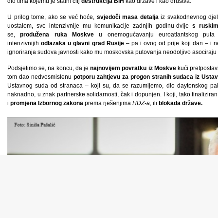
dio tima kojemu je stalni cilj
destrukcija BiH
kao države i kao društva.
U prilog tome, ako se već hoće,
svjedoči masa detalja
iz svakodnevnog dje
uostalom, sve intenzivnije mu komunikacije zadnjih godinu-dvije
s ruski
se,
produžena ruka Moskve
u onemogućavanju euroatlantskog puta n
intenzivnijih
odlazaka u glavni grad Rusije
– pa i ovog od prije koji dan – i ne
ignoriranja sudova javnosti kako mu moskovska putovanja neodoljivo asociraju 
Podsjetimo se, na koncu, da je
najnovijem povratku iz Moskve
kući pretpostavi
tom dao nedvosmislenu
potporu zahtjevu za progon stranih sudaca iz Usta
Ustavnog suda od stranaca – koji su, da se razumijemo, dio daytonskog pake
naknadno, u znak partnerske solidarnosti, čak i dopunjen. I koji, tako finalizira
i
promjena Izbornog zakona
prema rješenjima
HDZ-a
, ili
blokada države.