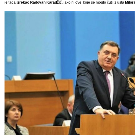
je tada
izrekao Radovan Karadžić
, iako ni ove, koje se moglo čuti iz usta
Milor