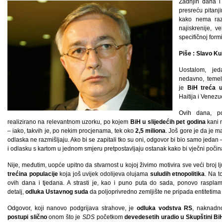
Zadnjih dana i 
presreću pitan
kako nema raz
najiskrenije, v
specifičnoj for
Piše : Slavo Ku
Uostalom, jed
nedavno, temel
je
BiH treća u
Haitija i Venezu
Ovih dana, p
realizirano na relevantnom uzorku, po kojem
BiH u slijedećih pet godina
kani n
– iako, takvih je, po nekim procjenama, tek oko
2,5 miliona
. Još gore je da je m
odlaska ne razmišljaju. Ako bi se zapitali tko su oni, odgovor bi bio samo jedan
i odlasku s kartom u jednom smjeru pretpostavljaju ostanak kako bi vječni počina
Nije, međutim, uopće upitno da stvarnost u kojoj živimo motivira sve veći broj 
trećina populacije
koja još uvijek odolijeva olujama
suludih etnopolitika
. Na t
ovih dana i tjedana. A strasti je, kao i puno puta do sada, ponovo raspla
detalj,
odluka Ustavnog suda
da poljoprivredno zemljište ne pripada entitetima
Odgovor, koji nanovo podgrijava strahove, je
odluka vodstva RS
, naknadn
postupi slično
onom što je
SDS
početkom
devedesetih uradio u Skupštini Bi