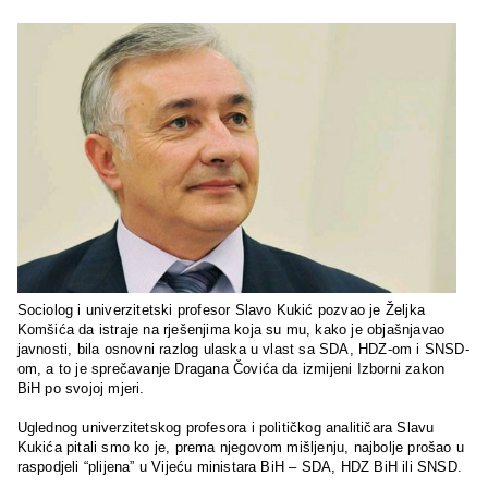
Sociolog i univerzitetski profesor Slavo Kukić pozvao je Željka
Komšića da istraje na rješenjima koja su mu, kako je objašnjavao
javnosti, bila osnovni razlog ulaska u vlast sa SDA, HDZ-om i SNSD-
om, a to je sprečavanje Dragana Čovića da izmijeni Izborni zakon
BiH po svojoj mjeri.
Uglednog univerzitetskog profesora i političkog analitičara Slavu
Kukića pitali smo ko je, prema njegovom mišljenju, najbolje prošao u
raspodjeli “plijena” u Vijeću ministara BiH – SDA, HDZ BiH ili SNSD.