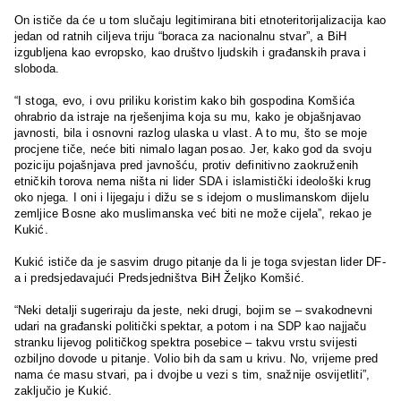
On ističe da će u tom slučaju legitimirana biti etnoteritorijalizacija kao
jedan od ratnih ciljeva triju “boraca za nacionalnu stvar”, a BiH
izgubljena kao evropsko, kao društvo ljudskih i građanskih prava i
sloboda.
“I stoga, evo, i ovu priliku koristim kako bih gospodina Komšića
ohrabrio da istraje na rješenjima koja su mu, kako je objašnjavao
javnosti, bila i osnovni razlog ulaska u vlast. A to mu, što se moje
procjene tiče, neće biti nimalo lagan posao. Jer, kako god da svoju
poziciju pojašnjava pred javnošću, protiv definitivno zaokruženih
etničkih torova nema ništa ni lider SDA i islamistički ideološki krug
oko njega. I oni i lijegaju i dižu se s idejom o muslimanskom dijelu
zemljice Bosne ako muslimanska već biti ne može cijela”, rekao je
Kukić.
Kukić ističe da je sasvim drugo pitanje da li je toga svjestan lider DF-
a i predsjedavajući Predsjedništva BiH Željko Komšić.
“Neki detalji sugeriraju da jeste, neki drugi, bojim se – svakodnevni
udari na građanski politički spektar, a potom i na SDP kao najjaču
stranku lijevog političkog spektra posebice – takvu vrstu svijesti
ozbiljno dovode u pitanje. Volio bih da sam u krivu. No, vrijeme pred
nama će masu stvari, pa i dvojbe u vezi s tim, snažnije osvijetliti”,
zaključio je Kukić.