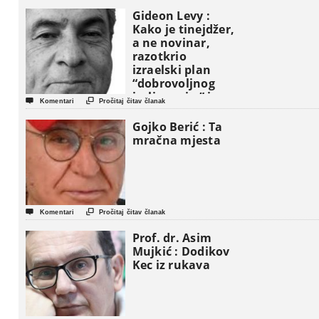
Gideon Levy :
Kako je tinejdžer,
a ne novinar,
razotkrio
izraelski plan
“dobrovoljnog
iseljavanja ” iz


Komentari
Pročitaj čitav članak
Gaze
Gojko Berić : Ta
mračna mjesta


Komentari
Pročitaj čitav članak
Prof. dr. Asim
Mujkić : Dodikov
Kec iz rukava