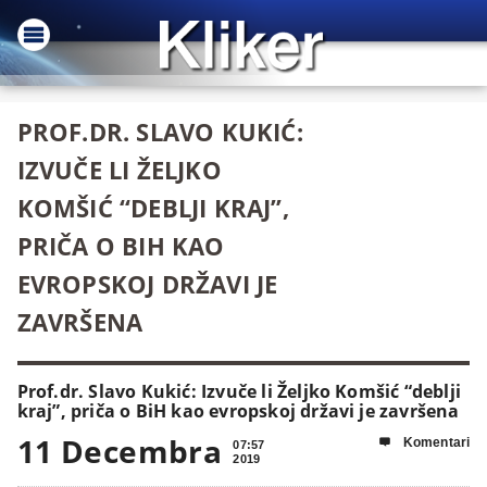
PROF.DR. SLAVO KUKIĆ:
IZVUČE LI ŽELJKO
KOMŠIĆ “DEBLJI KRAJ”,
PRIČA O BIH KAO
EVROPSKOJ DRŽAVI JE
ZAVRŠENA
Prof.dr. Slavo Kukić: Izvuče li Željko Komšić “deblji
kraj”, priča o BiH kao evropskoj državi je završena
11 Decembra
Komentari

07:57
2019