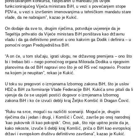
poništavanjem konkursa, raspisanih u mandatu još uvijek
funkcionirajućeg Vijeća ministara BiH, u vezi s povećanjem stope
PDV-a, u vezi s izvršenim imenovanjima u tehničkom mandatu stare
vlade, da ne nabrajam”, kazao je Kukić.
On dodaje da sve to, drugim riječima, potvrđuje uvjerenje da je
Tegeltija prihvatio da Vijeće ministara BiH poništava kao državnu
vladu i da ga definitivno pretvori u ono kakvim ga Dodik i definira – u
pomoćni organ Predsjedništva BiH.
“A on će, u tom slučaju, igrati ulogu, ne državnog premijera – ono što
bi i trebao biti – nego pomoćnog organa Milorada Dodika u njegovim
planovima da od BiH napravi ono što je od RS već napravio. Prostor
na kojem je neupitan”, rekao je Kukić.
U toku su pregovori o izmjenama Izbornog zakona BiH, što je uslov
HDZ-a BiH za formiranje Vlade Federacije BiH. Kukića smo pitali da li
vjeruje da će se uspjeti postići dogovor o izmjenama Izbornog
zakona BiH i ko će izvući deblji kraj Željko Komšić ili Dragan Čović.
“Ruku na srce, mogući su različiti scenariji. Moguće je, drugim
riječima da i jedan i drugi, i Komšić i Čović, završe po onoj narodnoj
‘kao pukovnik ili kao pokojnik’. Ono, pak, što nije upitno jeste da je,
kako rekoste, izvuče li deblji kraj Komšić, priča o BiH kao evropskoj
državi i evropskom društvu definitivno završena”, kazao je Kukić.