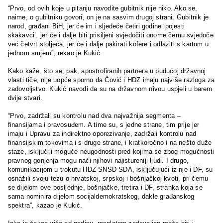
“Prvo, od ovih koje u pitanju navodite gubitnik nije niko. Ako se,
naime, o gubitniku govori, on je na sasvim drugoj strani. Gubitnik je
narod, građani BiH, jer će im i sljedeće četiri godine ‘pojesti
skakavci’, jer će i dalje biti prisiljeni svjedočiti onome čemu svjedoče
već četvrt stoljeća, jer će i dalje pakirati kofere i odlaziti s kartom u
jednom smjeru”, rekao je Kukić.
Kako kaže, što se, pak, apostrofiranih partnera u budućoj državnoj
vlasti tiče, nije uopće sporno da Čović i HDZ imaju najviše razloga za
zadovoljstvo. Kukić navodi da su na državnom nivou uspjeli u barem
dvije stvari.
“Prvo, zadržali su kontrolu nad dva najvažnija segmenta –
finansijama i pravosuđem. A time su, s jedne strane, tim prije jer
imaju i Upravu za indirektno oporezivanje, zadržali kontrolu nad
finansijskim tokovima i s druge strane, i kratkoročno i na nešto duže
staze, isključili moguće neugodnosti pred kojima se zbog mogućnosti
pravnog gonjenja mogu naći njihovi najistureniji ljudi. I drugo,
komunikacijom u trokutu HDZ-SNSD-SDA, isključujući iz nje i DF, su
osnažili svoju tezu o hrvatskoj, srpskoj i bošnjačkoj kvoti, pri čemu
se dijelom ove posljednje, bošnjačke, tretira i DF, stranka koja se
sama nominira dijelom socijaldemokratskog, dakle građanskog
spektra”, kazao je Kukić.