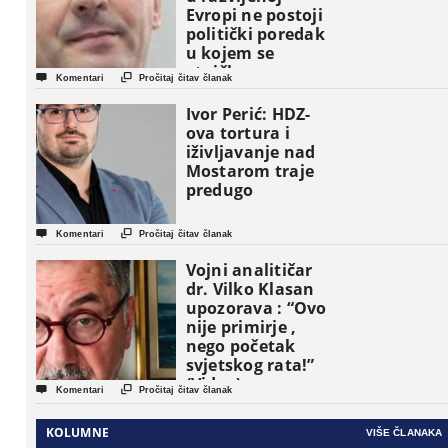
Evropi ne postoji
politički poredak
u kojem se
etničke grupe


Komentari
Pročitaj čitav članak
pojavljuju kao
osnovne
Ivor Perić: HDZ-
političke jedinice
ova tortura i
iživljavanje nad
Mostarom traje
predugo


Komentari
Pročitaj čitav članak
Vojni analitičar
dr. Vilko Klasan
upozorava : “Ovo
nije primirje ,
nego početak
svjetskog rata!”
(Video)


Komentari
Pročitaj čitav članak
KOLUMNE
VIŠE ČLANAKA