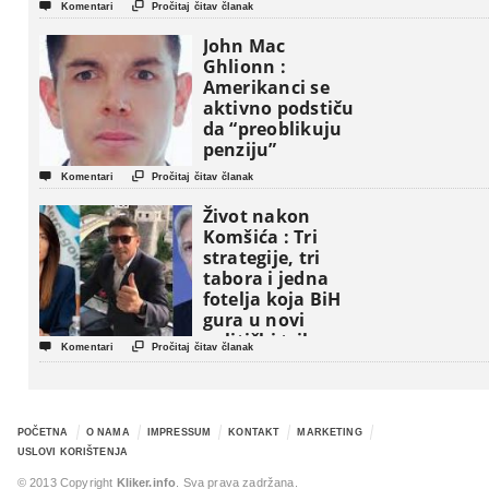


Komentari
Pročitaj čitav članak
John Mac
Ghlionn :
Amerikanci se
aktivno podstiču
da “preoblikuju
penziju”


Komentari
Pročitaj čitav članak
Život nakon
Komšića : Tri
strategije, tri
tabora i jedna
fotelja koja BiH
gura u novi
politički triler


Komentari
Pročitaj čitav članak
POČETNA
O NAMA
IMPRESSUM
KONTAKT
MARKETING
USLOVI KORIŠTENJA
© 2013 Copyright
Kliker.info
. Sva prava zadržana.