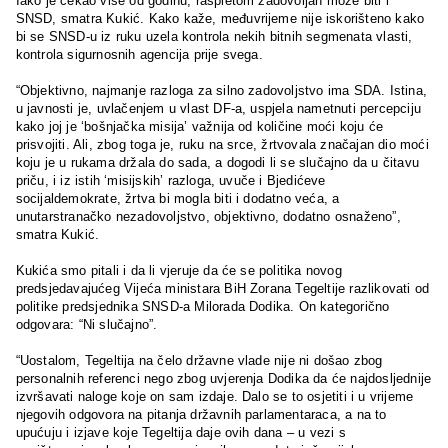
Iako je čekao više od godinu, raspletom zadovoljan može biti i
SNSD, smatra Kukić. Kako kaže, međuvrijeme nije iskorišteno kako
bi se SNSD-u iz ruku uzela kontrola nekih bitnih segmenata vlasti,
kontrola sigurnosnih agencija prije svega.
“Objektivno, najmanje razloga za silno zadovoljstvo ima SDA. Istina,
u javnosti je, uvlačenjem u vlast DF-a, uspjela nametnuti percepciju
kako joj je ‘bošnjačka misija’ važnija od količine moći koju će
prisvojiti. Ali, zbog toga je, ruku na srce, žrtvovala značajan dio moći
koju je u rukama držala do sada, a dogodi li se slučajno da u čitavu
priču, i iz istih ‘misijskih’ razloga, uvuče i Bjedićeve
socijaldemokrate, žrtva bi mogla biti i dodatno veća, a
unutarstranačko nezadovoljstvo, objektivno, dodatno osnaženo”,
smatra Kukić.
Kukića smo pitali i da li vjeruje da će se politika novog
predsjedavajućeg Vijeća ministara BiH Zorana Tegeltije razlikovati od
politike predsjednika SNSD-a Milorada Dodika. On kategorično
odgovara: “Ni slučajno”.
“Uostalom, Tegeltija na čelo državne vlade nije ni došao zbog
personalnih referenci nego zbog uvjerenja Dodika da će najdosljednije
izvršavati naloge koje on sam izdaje. Dalo se to osjetiti i u vrijeme
njegovih odgovora na pitanja državnih parlamentaraca, a na to
upućuju i izjave koje Tegeltija daje ovih dana – u vezi s