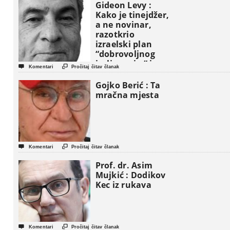
Gideon Levy :
Kako je tinejdžer,
a ne novinar,
razotkrio
izraelski plan
“dobrovoljnog
iseljavanja ” iz


Komentari
Pročitaj čitav članak
Gaze
Gojko Berić : Ta
mračna mjesta


Komentari
Pročitaj čitav članak
Prof. dr. Asim
Mujkić : Dodikov
Kec iz rukava


Komentari
Pročitaj čitav članak