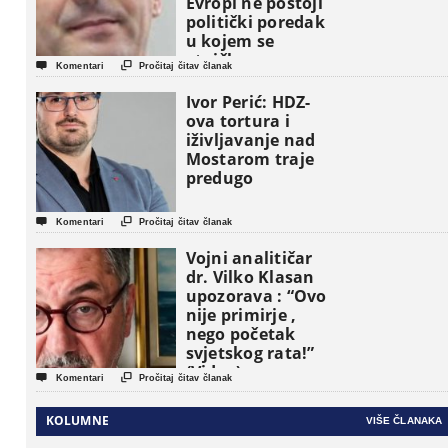
Evropi ne postoji
politički poredak
u kojem se
etničke grupe


Komentari
Pročitaj čitav članak
pojavljuju kao
osnovne
Ivor Perić: HDZ-
političke jedinice
ova tortura i
iživljavanje nad
Mostarom traje
predugo


Komentari
Pročitaj čitav članak
Vojni analitičar
dr. Vilko Klasan
upozorava : “Ovo
nije primirje ,
nego početak
svjetskog rata!”
(Video)


Komentari
Pročitaj čitav članak
KOLUMNE
VIŠE ČLANAKA