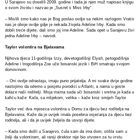
U Sarajevo su doselili 2009. godine i tada je njen muž napisao knjigu
o svom životu i nazvao je „Susret s Miss Irby“.
– Mislili smo kako nas je Bog poslao ovdje sa nekim razlogom.Vratio
nas je oboje ovdje gdje je nekada živjela Adeline Irby. Kada smo
dobili treće dijete, dali smo joj ime Adeline. Sada opet u Sarajevu živi
jedna Adeline Irby – navodi.
Taylor volontira na Bjelavama
Njihova djeca 11-godišnja Izzy, devetogodišnji Elyah, petogodišnja
Adeline i trogodišnja Zoe uče bosanski jezik i BiH smatraju svojom
domovinom.
– Oni ovdje odrastaju, imaju puno prijatelja. A mi svake dvije godine
nastojimo da odemo u posjetu porodici u Atlanti, a nama u goste
dolaze naši roditelji. Moja mama sada uči bosanski i sretna je kada u
kafiću kaže: Kafa, sa mlijekom, velika – kaže kroz smijeh Taylor.
Taylor već dva mjeseca volontira u Domu za djecu bez roditelja na
Bjelavama. Kaže da je uvijek imala posebna osjećanja za djecu bez
roditelja, ali i da je uvijek željela da usvoji dijete.
– Kada smo došli u Sarajevo, čula sam da ima dom, otišla sam u
želji da volontiram, ali raniji direktor nije bio otvoren za tu vrstu