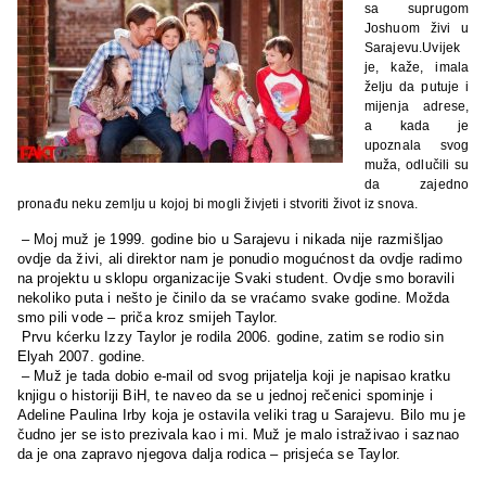
sa suprugom
Joshuom živi u
Sarajevu.Uvijek
je, kaže, imala
želju da putuje i
mijenja adrese,
a kada je
upoznala svog
muža, odlučili su
da zajedno
pronađu neku zemlju u kojoj bi mogli živjeti i stvoriti život iz snova.
– Moj muž je 1999. godine bio u Sarajevu i nikada nije razmišljao
ovdje da živi, ali direktor nam je ponudio mogućnost da ovdje radimo
na projektu u sklopu organizacije Svaki student. Ovdje smo boravili
nekoliko puta i nešto je činilo da se vraćamo svake godine. Možda
smo pili vode – priča kroz smijeh Taylor.
Prvu kćerku Izzy Taylor je rodila 2006. godine, zatim se rodio sin
Elyah 2007. godine.
– Muž je tada dobio e-mail od svog prijatelja koji je napisao kratku
knjigu o historiji BiH, te naveo da se u jednoj rečenici spominje i
Adeline Paulina Irby koja je ostavila veliki trag u Sarajevu. Bilo mu je
čudno jer se isto prezivala kao i mi. Muž je malo istraživao i saznao
da je ona zapravo njegova dalja rodica – prisjeća se Taylor.