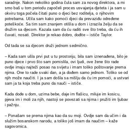
saradnje. Nakon nekoliko godina čula sam za novog direktora, a mi
smo baš u tom periodu započeli proces usvajanja djeteta i ja sam u
okviru toga počela čitati puno o djeci bez roditelja, o njihovim
potrebama. Učila sam kako pomoći djeci da prevaziđu određene
poteškoće. Sa tim sam znanjem otišla u dom i izrazila želju da se
družim sa djecom. Kazala sam da ću raditi sve što treba, da ću ih
čuvati, nosati. Direktor je rekao dobro, dođite – ističe Taylor.
Od tada se sa djecom druži jednom sedmično.
– Kada sam ušla prvi put u tu prostoriju, bila sam iznenađena, bilo je
puno djece i prvo što sam pomislila, ovi ljudi, ove žene što rade
ovdje imaju najteži posao na svijetu i imam toliko poštovanje prema
njima. One to rade svaki dan, a ja dođem samo jednom. Toliko se od
njih može naučiti. I ja sam došla sa mišlju da ću im pomoći, a ustvari
sam ja ta koja treba puno da nauči – ističe.
Kada dođe u dom, uzima bebe, daje im flašicu, miluje im kosicu,
pjeva im i moli za njih, nastoji se povezati sa njima i pružiti im ljubav
i pažnju.
– Ponašam se prema njima kao da su moji. Ovdje sam da učim i da
služim bosanskom narodu, a toliko još imam da naučim – kaže
sagovornica.