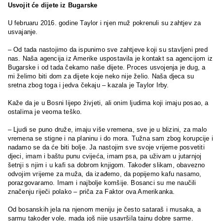
Usvojit će dijete iz Bugarske
U februaru 2016. godine Taylor i njen muž pokrenuli su zahtjev za
usvajanje.
– Od tada nastojimo da ispunimo sve zahtjeve koji su stavljeni pred
nas. Naša agencija iz Amerike uspostavila je kontakt sa agencijom iz
Bugarske i od tada čekamo naše dijete. Proces usvojenja je dug, a
mi želimo biti dom za dijete koje neko nije želio. Naša djeca su
sretna zbog toga i jedva čekaju – kazala je Taylor Irby.
Kaže da je u Bosni lijepo živjeti, ali onim ljudima koji imaju posao, a
ostalima je veoma teško.
– Ljudi se puno druže, imaju više vremena, sve je u blizini, za malo
vremena se stigne i na planinu i do mora. Tužna sam zbog korupcije i
nadamo se da će biti bolje. Ja nastojim sve svoje vrijeme posvetiti
djeci, imam i baštu punu cvijeća, imam psa, pa uživam u jutarnjoj
šetnji s njim i u kafi sa dobrom knjigom. Također slikam, obavezno
odvojim vrijeme za muža, da izađemo, da popijemo kafu nasamo,
porazgovaramo. Imam i najbolje komšije. Bosanci su me naučili
značenju riječi polako – priča za Faktor ova Amerikanka.
Od bosanskih jela na njenom meniju je često sataraš i musaka, a
sarmu također vole, mada još nije usavršila tajnu dobre sarme.