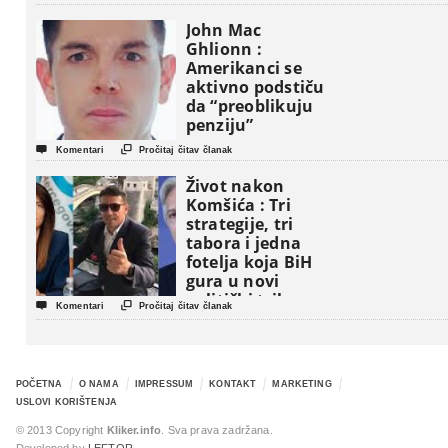
John Mac
Ghlionn :
Amerikanci se
aktivno podstiču
da “preoblikuju
penziju”


Komentari
Pročitaj čitav članak
Život nakon
Komšića : Tri
strategije, tri
tabora i jedna
fotelja koja BiH
gura u novi
politički triler


Komentari
Pročitaj čitav članak
POČETNA
O NAMA
IMPRESSUM
KONTAKT
MARKETING
USLOVI KORIŠTENJA
© 2013 Copyright
Kliker.info
. Sva prava zadržana.