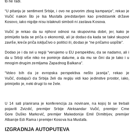
to ne radi.
“U pitanju je sentiment Srbije, i ovo ne govorim zbog kampanje”, rekao je
Vučić nakon što je Isa Mustafa predstavljen kao predstavnik države
Kosovo, iako nigdje nisu istaknuti simboli ni zastava Kosova.
Vučić je rekao da su njihovi odnosi na skupovima dobri, jer, kako je
primijetio tada se priča o ekonomiji, ali je dodao da kada se takvi skupovi
završe, kreće priča isključivo o politici ili, dodao je “ne pričamo uopšte”.
Dodao je i da svi u regiji “verujemo u EU perspektivu, da se nadamo, ali i
da u Srbiji više niko ne pominje datume, a da mu se čini da je tako i u
mnogim drugim zemljama Zapadnog Balkana”.
“Voleo bih da je evropska perspektiva nešto jasnija”, rekao je
Vučić, dodajući da Srbija želi da regiju vidi kao jedinstve prostor, iako,
primijetio je, neki drugi to ne žele.
U 14 sati planirana je konferencija za novinare, na kojoj bi se trebali
pojaviti Zvizdić, premijer Srbije Aleksandar Vučić, premijer Crne
Gore Duško Marković, premijer Makedonije Emil Dimitrijev, premijer
Albanije Edi Rama i premijer Kosova Isa Mustafa.
IZGRADNJA AUTOPUTEVA