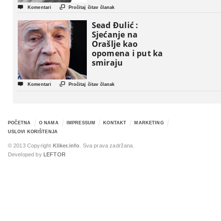


Komentari
Pročitaj čitav članak
Sead Đulić :
Sjećanje na
Orašlje kao
opomena i put ka
smiraju


Komentari
Pročitaj čitav članak
POČETNA
O NAMA
IMPRESSUM
KONTAKT
MARKETING
USLOVI KORIŠTENJA
© 2013 Copyright
Kliker.info
. Sva prava zadržana.
Developed by
LEFTOR