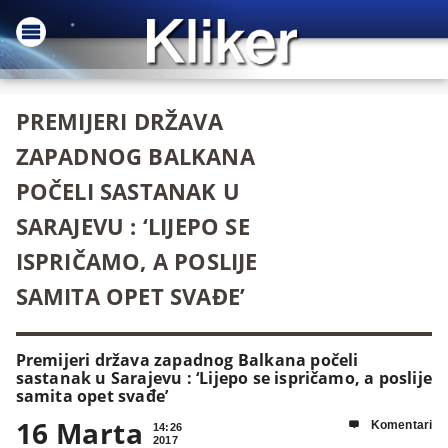
PREMIJERI DRŽAVA
ZAPADNOG BALKANA
POČELI SASTANAK U
SARAJEVU : ‘LIJEPO SE
ISPRIČAMO, A POSLIJE
SAMITA OPET SVAĐE’
Premijeri država zapadnog Balkana počeli
sastanak u Sarajevu : ‘Lijepo se ispričamo, a poslije
samita opet svađe’
16 Marta
Komentari

14:26
2017