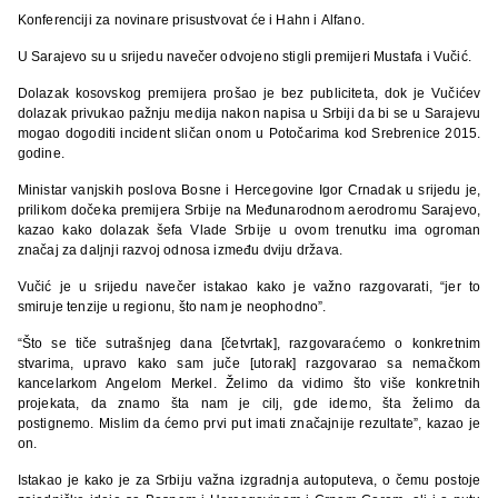
Konferenciji za novinare prisustvovat će i Hahn i Alfano.
U Sarajevo su u srijedu navečer odvojeno stigli premijeri Mustafa i Vučić.
Dolazak kosovskog premijera prošao je bez publiciteta, dok je Vučićev
dolazak privukao pažnju medija nakon napisa u Srbiji da bi se u Sarajevu
mogao dogoditi incident sličan onom u Potočarima kod Srebrenice 2015.
godine.
Ministar vanjskih poslova Bosne i Hercegovine Igor Crnadak u srijedu je,
prilikom dočeka premijera Srbije na Međunarodnom aerodromu Sarajevo,
kazao kako dolazak šefa Vlade Srbije u ovom trenutku ima ogroman
značaj za daljnji razvoj odnosa između dviju država.
Vučić je u srijedu navečer istakao kako je važno razgovarati, “jer to
smiruje tenzije u regionu, što nam je neophodno”.
“Što se tiče sutrašnjeg dana [četvrtak], razgovaraćemo o konkretnim
stvarima, upravo kako sam juče [utorak] razgovarao sa nemačkom
kancelarkom Angelom Merkel. Želimo da vidimo što više konkretnih
projekata, da znamo šta nam je cilj, gde idemo, šta želimo da
postignemo. Mislim da ćemo prvi put imati značajnije rezultate”, kazao je
on.
Istakao je kako je za Srbiju važna izgradnja autoputeva, o čemu postoje