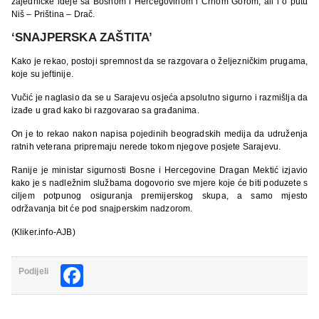
zajedničke ideje sa Bosnom i Hercegovinom i Crnom Gorom, ali i o putu
Niš – Priština – Drač.
‘SNAJPERSKA ZAŠTITA’
Kako je rekao, postoji spremnost da se razgovara o željezničkim prugama,
koje su jeftinije.
Vučić je naglasio da se u Sarajevu osjeća apsolutno sigurno i razmišlja da
izađe u grad kako bi razgovarao sa građanima.
On je to rekao nakon napisa pojedinih beogradskih medija da udruženja
ratnih veterana pripremaju nerede tokom njegove posjete Sarajevu.
Ranije je ministar sigurnosti Bosne i Hercegovine Dragan Mektić izjavio
kako je s nadležnim službama dogovorio sve mjere koje će biti poduzete s
ciljem potpunog osiguranja premijerskog skupa, a samo mjesto
održavanja bit će pod snajperskim nadzorom.
(Kliker.info-AJB)
Facebook
Podijeli