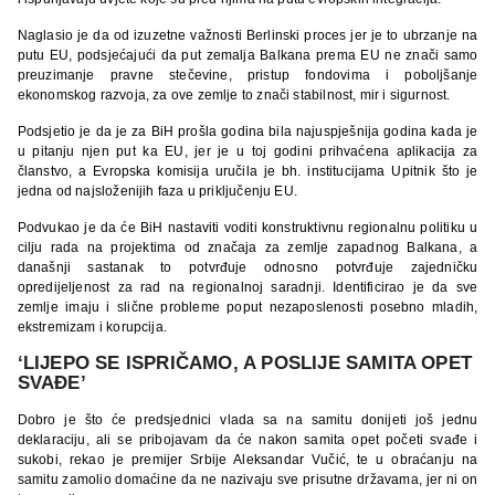
Naglasio je da od izuzetne važnosti Berlinski proces jer je to ubrzanje na
putu EU, podsjećajući da put zemalja Balkana prema EU ne znači samo
preuzimanje pravne stečevine, pristup fondovima i poboljšanje
ekonomskog razvoja, za ove zemlje to znači stabilnost, mir i sigurnost.
Podsjetio je da je za BiH prošla godina bila najuspješnija godina kada je
u pitanju njen put ka EU, jer je u toj godini prihvaćena aplikacija za
članstvo, a Evropska komisija uručila je bh. institucijama Upitnik što je
jedna od najsloženijih faza u priključenju EU.
Podvukao je da će BiH nastaviti voditi konstruktivnu regionalnu politiku u
cilju rada na projektima od značaja za zemlje zapadnog Balkana, a
današnji sastanak to potvrđuje odnosno potvrđuje zajedničku
opredijeljenost za rad na regionalnoj saradnji. Identificirao je da sve
zemlje imaju i slične probleme poput nezaposlenosti posebno mladih,
ekstremizam i korupcija.
‘LIJEPO SE ISPRIČAMO, A POSLIJE SAMITA OPET
SVAĐE’
Dobro je što će predsjednici vlada sa na samitu donijeti još jednu
deklaraciju, ali se pribojavam da će nakon samita opet početi svađe i
sukobi, rekao je premijer Srbije Aleksandar Vučić, te u obraćanju na
samitu zamolio domaćine da ne nazivaju sve prisutne državama, jer ni on