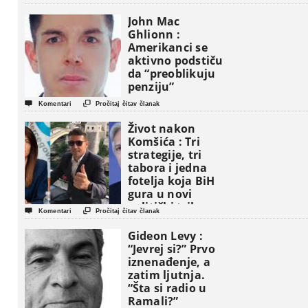
John Mac
Ghlionn :
Amerikanci se
aktivno podstiču
da “preoblikuju
penziju”


Komentari
Pročitaj čitav članak
Život nakon
Komšića : Tri
strategije, tri
tabora i jedna
fotelja koja BiH
gura u novi
politički triler


Komentari
Pročitaj čitav članak
Gideon Levy :
“Jevrej si?” Prvo
iznenađenje, a
zatim ljutnja.
“Šta si radio u
Ramali?”