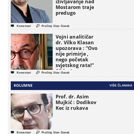
iživljavanje nad
Mostarom traje
predugo


Komentari
Pročitaj čitav članak
Vojni analitičar
dr. Vilko Klasan
upozorava : “Ovo
nije primirje ,
nego početak
svjetskog rata!”
(Video)


Komentari
Pročitaj čitav članak
KOLUMNE
VIŠE ČLANAKA
Prof. dr. Asim
Mujkić : Dodikov
Kec iz rukava


Komentari
Pročitaj čitav članak