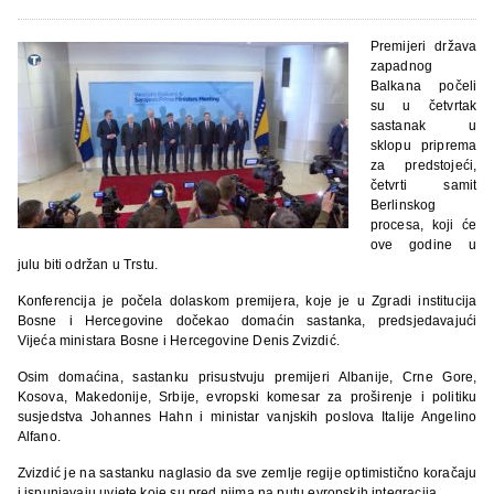
Premijeri država
zapadnog
Balkana počeli
su u četvrtak
sastanak u
sklopu priprema
za predstojeći,
četvrti samit
Berlinskog
procesa, koji će
ove godine u
julu biti održan u Trstu.
Konferencija je počela dolaskom premijera, koje je u Zgradi institucija
Bosne i Hercegovine dočekao domaćin sastanka, predsjedavajući
Vijeća ministara Bosne i Hercegovine Denis Zvizdić.
Osim domaćina, sastanku prisustvuju premijeri Albanije, Crne Gore,
Kosova, Makedonije, Srbije, evropski komesar za proširenje i politiku
susjedstva Johannes Hahn i ministar vanjskih poslova Italije Angelino
Alfano.
Zvizdić je na sastanku naglasio da sve zemlje regije optimistično koračaju
i ispunjavaju uvjete koje su pred njima na putu evropskih integracija.