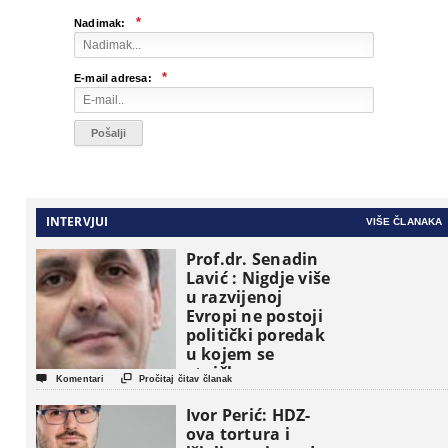
*
Nadimak:
*
E-mail adresa:
INTERVJUI
VIŠE ČLANAKA
Prof.dr. Senadin
Lavić : Nigdje više
u razvijenoj
Evropi ne postoji
politički poredak
u kojem se
etničke grupe


Komentari
Pročitaj čitav članak
pojavljuju kao
osnovne
Ivor Perić: HDZ-
političke jedinice
ova tortura i