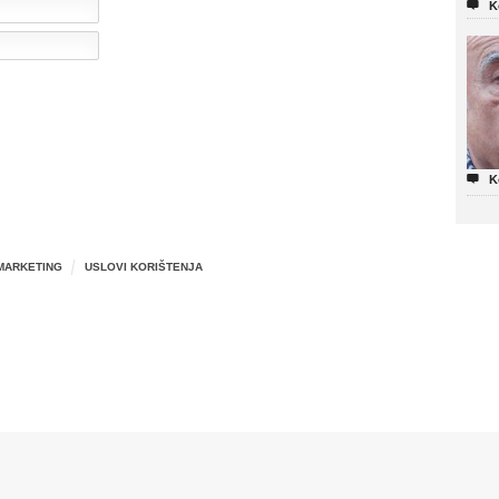

K

K
MARKETING
USLOVI KORIŠTENJA