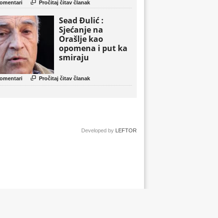

omentari
Pročitaj čitav članak
Sead Đulić :
Sjećanje na
Orašlje kao
opomena i put ka
smiraju

omentari
Pročitaj čitav članak
Developed by
LEFTOR