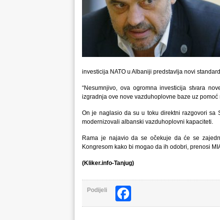
investicija NATO u Albaniji predstavlja novi standa
“Nesumnjivo, ova ogromna investicija stvara nove
izgradnja ove nove vazduhoplovne baze uz pomoć
On je naglasio da su u toku direktni razgovori sa 
modernizovali albanski vazduhoplovni kapaciteti.
Rama je najavio da se očekuje da će se zajednič
Kongresom kako bi mogao da ih odobri, prenosi MI
(Kliker.info-Tanjug)
Facebook
Podijeli