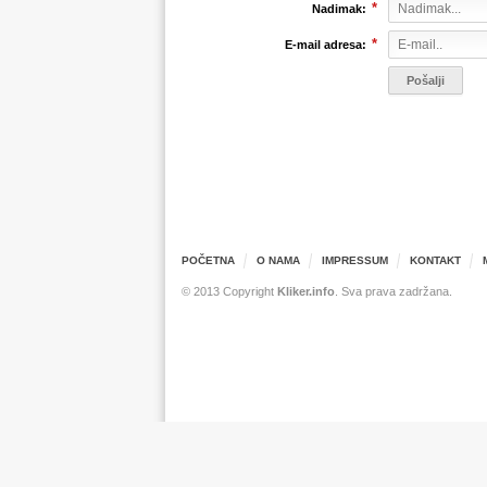
*
Nadimak:
*
E-mail adresa:
POČETNA
O NAMA
IMPRESSUM
KONTAKT
© 2013 Copyright
Kliker.info
. Sva prava zadržana.