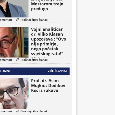
Mostarom traje
predugo

omentari
Pročitaj čitav članak
Vojni analitičar
dr. Vilko Klasan
upozorava : “Ovo
nije primirje ,
nego početak
svjetskog rata!”
(Video)

omentari
Pročitaj čitav članak
LUMNE
VIŠE ČLANAKA
Prof. dr. Asim
Mujkić : Dodikov
Kec iz rukava

omentari
Pročitaj čitav članak