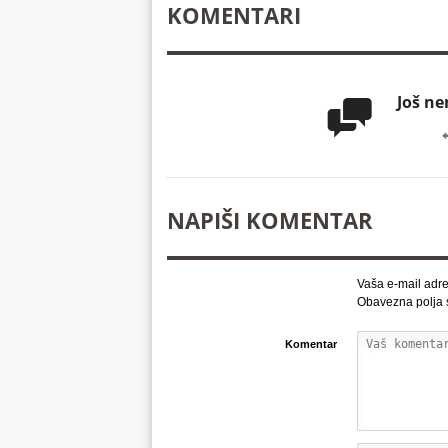
KOMENTARI
Još n

NAPIŠI KOMENTAR
Vaša e-mail adre
Obavezna polja
Komentar