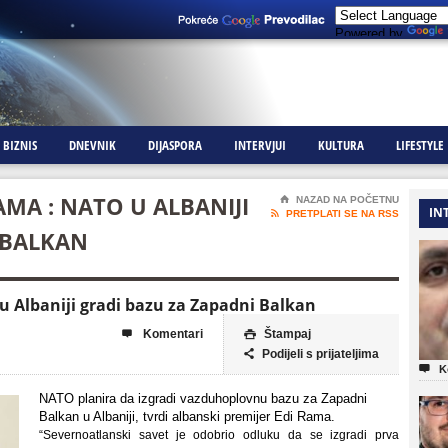
Powered by
BIZNIS
DNEVNIK
DIJASPORA
INTERVJUI
KULTURA
LIFESTYLE
AMA : NATO U ALBANIJI
⌂
NAZAD NA POČETNU
IN

PRETPLATI SE NA RSS
 BALKAN
u Albaniji gradi bazu za Zapadni Balkan
Komentari
Štampaj


Podijeli s prijateljima


K
NATO planira da izgradi vazduhoplovnu bazu za Zapadni
Balkan u Albaniji, tvrdi albanski premijer Edi Rama.
“Severnoatlanski savet je odobrio odluku da se izgradi prva