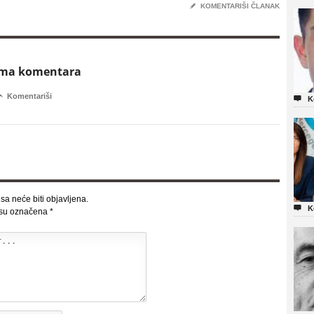
✎
KOMENTARIŠI ČLANAK
ema komentara

Komentariši

K
sa neće biti objavljena.

K
 su označena
*