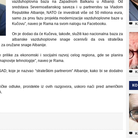
vazduhoplovna baza na Zapadnom Balkanu u Albaniji. Od
sredstava Severnoatlanskog saveza i u partnerstvu sa Vladom
Republike Albanije, NATO će investirati više od 50 miliona eura,
samo za prvu fazu projekta modernizacije vazduhoplovne baze u
Kučovu”, naveo je Rama na svom nalogu na Facebooku.

K
On je dodao da će Kučeva, takođe, služiti kao nacionalna baza za
albanske vazduhoplovne snage ocenivši da ova strateška
rd za oružane snage Albanije.
 prilike za ekonomski i socijalni razvoj celog regiona, gde se planira
najnovije tehnologije”, naveo je Rama.
SAD, koje je nazvao “strateškim partnerom” Albanije, kako bi se dodatno

K
KO
ke odluke, proistekle iz ovih razgovora, uskoro naći pred američkim
A.

K