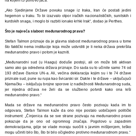
na kojem IS ponovo jača.“
„Ako Sjedinjene Države povuku snage iz Iraka, Iran će postati jedini
hegemon u Iraku. To bi izazvalo otpor iračkih nacionalističkih, sunitskih i
kurdskih snaga, i moglo bi razbiti ionako krhki Irak“, dodao je Perthes.
Što je najveća slabost međunarodnog prava?
Stefan Talmon priznaje da je glavna slabost međunarodnog prava u tome
što faktički nema institucije koja može ustvrditi je li neka država prekršila
međunarodno pravo i potom je kazniti.
„Međunarodni sud (u Haagu) doduše postoji, ali on može biti aktivan
samo ako ga određena država priznaje. Do sada su to učinile samo 74 od
193 države članice UN-a. Ali, većina deklaracija kojim su i te 74 države
priznale sud, pune su rupa kao švicarski sir. Dakle i te države – uključujući
Njemačku – isključuju brojne sporove iz nadležnosti Međunarodnog suda,
jer nijedna država ne želi da se službeno potvrdi kako ona krši
međunarodno pravo.“
Mada se države na međunarodno pravo često pozivaju kada im to
odgovara, Stefan Talmon kaže da ono nije postalo uobičajeni politički
instrument: „Činjenica da se sve strane pozivaju na međunarodno pravo
pokazuje da je ono od ogromnog značaja. Pogotovo u zapadnim
demokracijama, gdje se vlade moraju suočiti s javnim mišljenjem, teško
mogu učiniti bilo što, što bi bilo očigledno protivno međunarodnom pravu.“