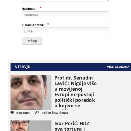
*
Nadimak:
*
E-mail adresa:
INTERVJUI
VIŠE ČLANAKA
Prof.dr. Senadin
Lavić : Nigdje više
u razvijenoj
Evropi ne postoji
politički poredak
u kojem se
etničke grupe


Komentari
Pročitaj čitav članak
pojavljuju kao
osnovne
Ivor Perić: HDZ-
političke jedinice
ova tortura i