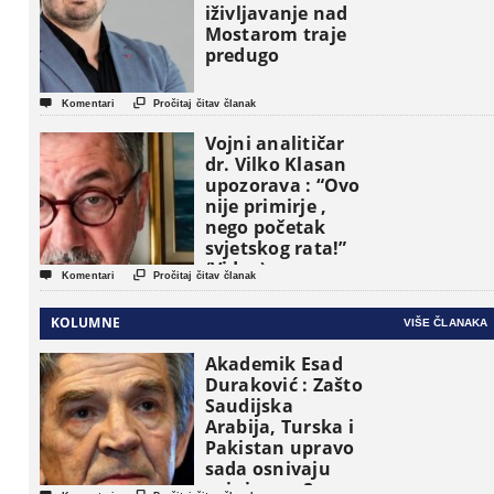
iživljavanje nad
Mostarom traje
predugo


Komentari
Pročitaj čitav članak
Vojni analitičar
dr. Vilko Klasan
upozorava : “Ovo
nije primirje ,
nego početak
svjetskog rata!”
(Video)


Komentari
Pročitaj čitav članak
KOLUMNE
VIŠE ČLANAKA
Akademik Esad
Duraković : Zašto
Saudijska
Arabija, Turska i
Pakistan upravo
sada osnivaju
vojni savez?