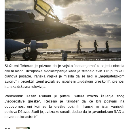
Službeni Teheran je priznao da je vojska “nenamjerno” u srijedu oborila
civilni avion ukrajinske aviokompanije kada je stradalo svih 176 putnika i
članova posade. Iranska vojska je mislila da se radi o „neprijateljskom
avionu“ i projektili zemlja-zrak su ispaljeni „ljudskom greškom“, prenosi
iranska državna televizija.
Predsednik Hasan Rohani je putem Twitera izrazio žaljenje zbog
„neoprostive greške“. Rečeno je također da će biti pozvani na
odgovornost oni koji su tu grešku počinili. Iranski ministar vanjskih
poslova Džavad Sarif je, uz izraze sućuti, dodao da je „avanturizam SAD-a
doveo do katastrofe“.