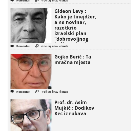


Komentari
Pročitaj čitav članak
Gideon Levy :
Kako je tinejdžer,
a ne novinar,
razotkrio
izraelski plan
“dobrovoljnog
iseljavanja ” iz


Komentari
Pročitaj čitav članak
Gaze
Gojko Berić : Ta
mračna mjesta


Komentari
Pročitaj čitav članak
Prof. dr. Asim
Mujkić : Dodikov
Kec iz rukava