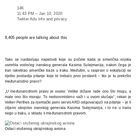
14K
11:43 PM – Jan 10, 2020
Twitter Ads info and privacy
8,405 people are talking about this
Tako se nastavljaju napetosti koje su počele kada je američka vojska
usmrtila vodećeg iranskog generala Kasima Sulejmanija, nakon čega je
Iran raketirao američke baze u Iraku. Međutim, u raspravi o eskalaciji se
rijetko postavlja pitanje koje bi trebalo prvo postaviti – tko je tu prekršio
međunarodno pravo?
„U međunarodnom pravu je ovako: Velike države rade ono što mogu, a
male ono što moraju. To nedvosmisleno važi i u ovom slučaju“, rekao je
Volker Perthes za njemački javni servis ARD odgovarajući na pitanje – je li
ciljano ubojstvo iranskog generala Kasima Sulejmanija, i to ne u Iranu
nego u Iraku, u skladu s međunarodnim pravom.
Ostaci srušenog ukrajinskog aviona