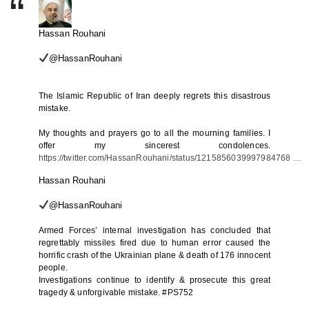
Hassan Rouhani
@HassanRouhani
The Islamic Republic of Iran deeply regrets this disastrous
mistake.
My thoughts and prayers go to all the mourning families. I
offer my sincerest condolences.
https://
twitter.com/HassanRouhani/
status/1215856039997984768
…
Hassan Rouhani
@HassanRouhani
Armed Forces’ internal investigation has concluded that
regrettably missiles fired due to human error caused the
horrific crash of the Ukrainian plane & death of 176 innocent
people.
Investigations continue to identify & prosecute this great
tragedy & unforgivable mistake.
#
PS752