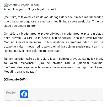
Američki vojnici u Siriji – legalno ili ne?
„Međutim, to također često dovodi do toga da vlade tumače međunarodno
pravo kako im odgovara, samo da bi legitimirale svoje postupke. Time ga
slabe“, ocjenjuje Talmon.
On ističe da Međunarodno pravo privilegira međunarodno priznatu vladu
neke države: „U Siriji je to Assad, a u Venezueli je to još uvek Nikolas
Maduro. Oni vam ne moraju biti simpatični, ali međunarodno pravo ne
dozvoljava da ih netko jednostavno eliminira vojnim sredstvima, čak ni u
slučaju najozbiljnijih kršenja ljudskih prava.“
Talmon također kaže da je upitno jesu li ljudska prava zaista uvijek motiv
za vojnu intervenciju: „Da se stvarno radi o ljudskim pravima,
međunarodna zajednica bi morala da intervenirati u mnogim zemljama.
Međutim, ona to ne radi.“
(Kliker.info-DW)
Facebook
Podijeli