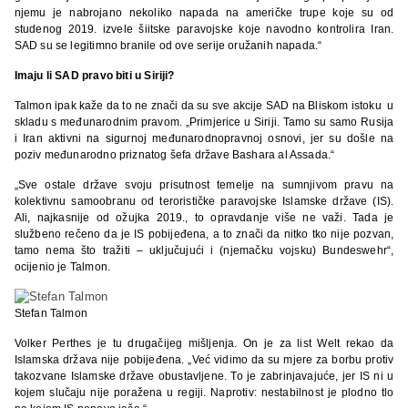
njemu je nabrojano nekoliko napada na američke trupe koje su od
studenog 2019. izvele šiitske paravojske koje navodno kontrolira Iran.
SAD su se legitimno branile od ove serije oružanih napada.“
Imaju li SAD pravo biti u Siriji?
Talmon ipak kaže da to ne znači da su sve akcije SAD na Bliskom istoku u
skladu s međunarodnim pravom. „Primjerice u Siriji. Tamo su samo Rusija
i Iran aktivni na sigurnoj međunarodnopravnoj osnovi, jer su došle na
poziv međunarodno priznatog šefa države Bashara al Assada.“
„Sve ostale države svoju prisutnost temelje na sumnjivom pravu na
kolektivnu samoobranu od terorističke paravojske Islamske države (IS).
Ali, najkasnije od ožujka 2019., to opravdanje više ne važi. Tada je
službeno rečeno da je IS pobijeđena, a to znači da nitko tko nije pozvan,
tamo nema što tražiti – uključujući i (njemačku vojsku) Bundeswehr“,
ocijenio je Talmon.
Stefan Talmon
Volker Perthes je tu drugačijeg mišljenja. On je za list Welt rekao da
Islamska država nije pobijeđena. „Već vidimo da su mjere za borbu protiv
takozvane Islamske države obustavljene. To je zabrinjavajuće, jer IS ni u
kojem slučaju nije poražena u regiji. Naprotiv: nestabilnost je plodno tlo