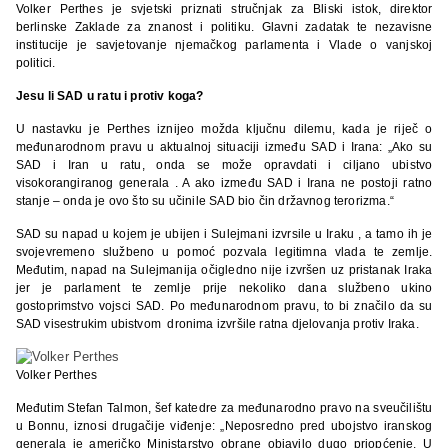
Volker Perthes je svjetski priznati stručnjak za Bliski istok, direktor
berlinske Zaklade za znanost i politiku. Glavni zadatak te nezavisne
institucije je savjetovanje njemačkog parlamenta i Vlade o vanjskoj
politici.
Jesu li SAD u ratu i protiv koga?
U nastavku je Perthes iznijeo možda ključnu dilemu, kada je riječ o
međunarodnom pravu u aktualnoj situaciji između SAD i Irana: „Ako su
SAD i Iran u ratu, onda se može opravdati i ciljano ubistvo
visokorangiranog generala . A ako između SAD i Irana ne postoji ratno
stanje – onda je ovo što su učinile SAD bio čin državnog terorizma.“
SAD su napad u kojem je ubijen i Sulejmani izvrsile u Iraku , a tamo ih je
svojevremeno službeno u pomoć pozvala legitimna vlada te zemlje.
Međutim, napad na Sulejmanija očigledno nije izvršen uz pristanak Iraka
jer je parlament te zemlje prije nekoliko dana službeno ukino
gostoprimstvo vojsci SAD. Po međunarodnom pravu, to bi značilo da su
SAD visestrukim ubistvom dronima izvršile ratna djelovanja protiv Iraka.
Volker Perthes
Međutim Stefan Talmon, šef katedre za međunarodno pravo na sveučilištu
u Bonnu, iznosi drugačije viđenje: „Neposredno pred ubojstvo iranskog
generala je američko Ministarstvo obrane objavilo dugo priopćenje. U