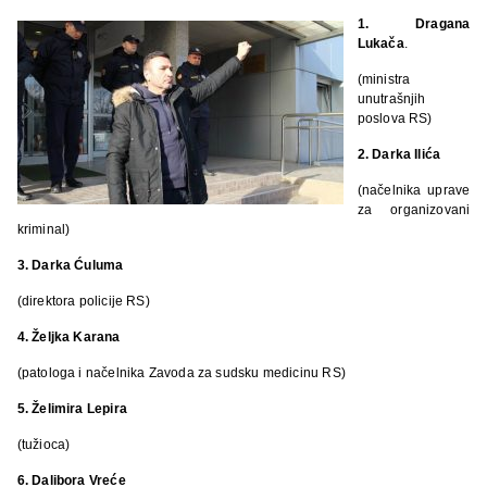
1. Dragana
Lukača
.
(ministra
unutrašnjih
poslova RS)
2. Darka Ilića
(načelnika uprave
za organizovani
kriminal)
3. Darka Ćuluma
(direktora policije RS)
4. Željka Karana
(patologa i načelnika Zavoda za sudsku medicinu RS)
5. Želimira Lepira
(tužioca)
6. Dalibora Vreće