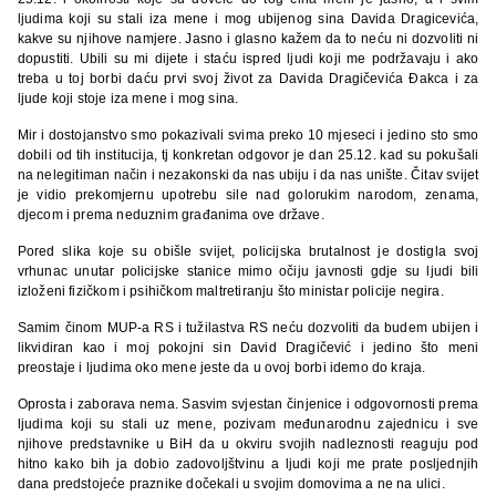
ljudima koji su stali iza mene i mog ubijenog sina Davida Dragicevića,
kakve su njihove namjere. Jasno i glasno kažem da to neću ni dozvoliti ni
dopustiti. Ubili su mi dijete i staću ispred ljudi koji me podržavaju i ako
treba u toj borbi daću prvi svoj život za Davida Dragičevića Đakca i za
ljude koji stoje iza mene i mog sina.
Mir i dostojanstvo smo pokazivali svima preko 10 mjeseci i jedino sto smo
dobili od tih institucija, tj konkretan odgovor je dan 25.12. kad su pokušali
na nelegitiman način i nezakonski da nas ubiju i da nas unište. Čitav svijet
je vidio prekomjernu upotrebu sile nad golorukim narodom, zenama,
djecom i prema neduznim građanima ove države.
Pored slika koje su obišle svijet, policijska brutalnost je dostigla svoj
vrhunac unutar policijske stanice mimo očiju javnosti gdje su ljudi bili
izloženi fizičkom i psihičkom maltretiranju što ministar policije negira.
Samim činom MUP-a RS i tužilastva RS neću dozvoliti da budem ubijen i
likvidiran kao i moj pokojni sin David Dragičević i jedino što meni
preostaje i ljudima oko mene jeste da u ovoj borbi idemo do kraja.
Oprosta i zaborava nema. Sasvim svjestan činjenice i odgovornosti prema
ljudima koji su stali uz mene, pozivam međunarodnu zajednicu i sve
njihove predstavnike u BiH da u okviru svojih nadleznosti reaguju pod
hitno kako bih ja dobio zadovoljštvinu a ljudi koji me prate posljednjih
dana predstojeće praznike dočekali u svojim domovima a ne na ulici.