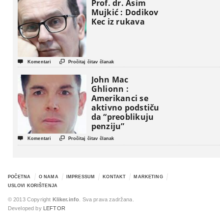
Prof. dr. Asim
Mujkić : Dodikov
Kec iz rukava


Komentari
Pročitaj čitav članak
John Mac
Ghlionn :
Amerikanci se
aktivno podstiču
da “preoblikuju
penziju”


Komentari
Pročitaj čitav članak
POČETNA
O NAMA
IMPRESSUM
KONTAKT
MARKETING
USLOVI KORIŠTENJA
© 2013 Copyright
Kliker.info
. Sva prava zadržana.
Developed by
LEFTOR