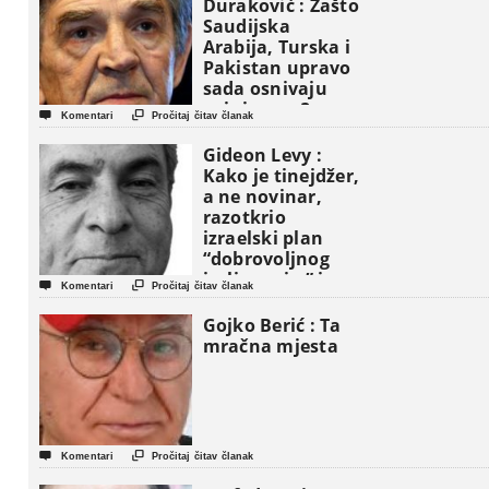
Duraković : Zašto
Saudijska
Arabija, Turska i
Pakistan upravo
sada osnivaju
vojni savez?


Komentari
Pročitaj čitav članak
Gideon Levy :
Kako je tinejdžer,
a ne novinar,
razotkrio
izraelski plan
“dobrovoljnog
iseljavanja ” iz


Komentari
Pročitaj čitav članak
Gaze
Gojko Berić : Ta
mračna mjesta


Komentari
Pročitaj čitav članak