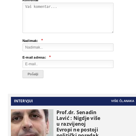
Komentar
*
Nadimak:
*
E-mail adresa:
INTERVJUI
VIŠE ČLANAKA
Prof.dr. Senadin
Lavić : Nigdje više
u razvijenoj
Evropi ne postoji
politički poredak