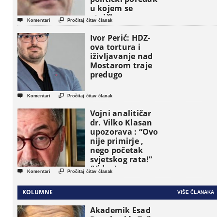
u kojem se
etničke grupe


Komentari
Pročitaj čitav članak
pojavljuju kao
osnovne
Ivor Perić: HDZ-
političke jedinice
ova tortura i
iživljavanje nad
Mostarom traje
predugo


Komentari
Pročitaj čitav članak
Vojni analitičar
dr. Vilko Klasan
upozorava : “Ovo
nije primirje ,
nego početak
svjetskog rata!”
(Video)


Komentari
Pročitaj čitav članak
KOLUMNE
VIŠE ČLANAKA
Akademik Esad