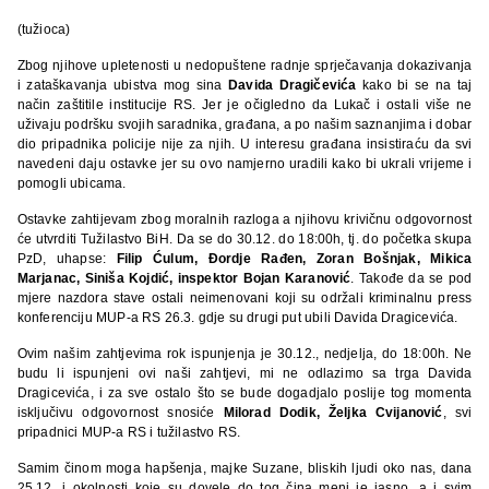
(tužioca)
Zbog njihove upletenosti u nedopuštene radnje sprječavanja dokazivanja
i zataškavanja ubistva mog sina
Davida Dragičevića
kako bi se na taj
način zaštitile institucije RS. Jer je očigledno da Lukač i ostali više ne
uživaju podršku svojih saradnika, građana, a po našim saznanjima i dobar
dio pripadnika policije nije za njih. U interesu građana insistiraću da svi
navedeni daju ostavke jer su ovo namjerno uradili kako bi ukrali vrijeme i
pomogli ubicama.
Ostavke zahtijevam zbog moralnih razloga a njihovu krivičnu odgovornost
će utvrditi Tužilastvo BiH. Da se do 30.12. do 18:00h, tj. do početka skupa
PzD, uhapse:
Filip Ćulum, Đordje Rađen, Zoran Bošnjak, Mikica
Marjanac, Siniša Kojdić, inspektor Bojan Karanović
. Takođe da se pod
mjere nazdora stave ostali neimenovani koji su održali kriminalnu press
konferenciju MUP-a RS 26.3. gdje su drugi put ubili Davida Dragicevića.
Ovim našim zahtjevima rok ispunjenja je 30.12., nedjelja, do 18:00h. Ne
budu li ispunjeni ovi naši zahtjevi, mi ne odlazimo sa trga Davida
Dragicevića, i za sve ostalo što se bude dogadjalo poslije tog momenta
isključivu odgovornost snosiće
Milorad Dodik, Željka Cvijanović
, svi
pripadnici MUP-a RS i tužilastvo RS.
Samim činom moga hapšenja, majke Suzane, bliskih ljudi oko nas, dana
25.12. i okolnosti koje su dovele do tog čina meni je jasno, a i svim