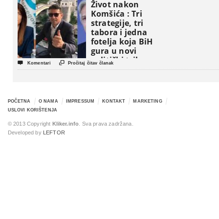
Život nakon
Komšića : Tri
strategije, tri
tabora i jedna
fotelja koja BiH
gura u novi
politički triler


Komentari
Pročitaj čitav članak
POČETNA
O NAMA
IMPRESSUM
KONTAKT
MARKETING
USLOVI KORIŠTENJA
© 2013 Copyright
Kliker.info
. Sva prava zadržana.
Developed by
LEFTOR