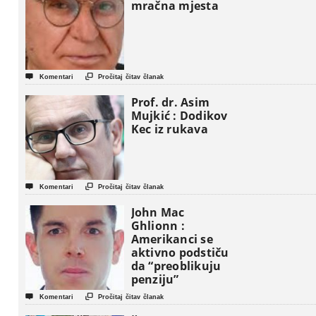
mračna mjesta


Komentari
Pročitaj čitav članak
Prof. dr. Asim
Mujkić : Dodikov
Kec iz rukava


Komentari
Pročitaj čitav članak
John Mac
Ghlionn :
Amerikanci se
aktivno podstiču
da “preoblikuju
penziju”


Komentari
Pročitaj čitav članak