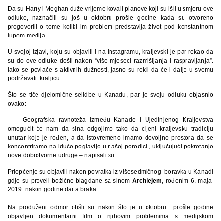
Da su Harry i Meghan duže vrijeme kovali planove koji su išli u smjeru ove
odluke, naznačili su još u oktobru prošle godine kada su otvoreno
progovorili o tome koliki im problem predstavlja život pod konstantnom
lupom medija.
U svojoj izjavi, koju su objavili i na Instagramu, kraljevski je par rekao da
su do ove odluke došli nakon “više mjeseci razmišljanja i raspravljanja”.
Iako se povlače s aktivnih dužnosti, jasno su rekli da će i dalje u svemu
podržavati kraljicu.
Što se tiče djelomične selidbe u Kanadu, par je svoju odluku objasnio
ovako:
– Geografska ravnoteža između Kanade i Ujedinjenog Kraljevstva
omogućit će nam da sina odgojimo tako da cijeni kraljevsku tradiciju
unutar koje je rođen, a da istovremeno imamo dovoljno prostora da se
koncentriramo na iduće poglavlje u našoj porodici , uključujući pokretanje
nove dobrotvorne udruge – napisali su.
Priopćenje su objavili nakon povratka iz višesedmičnog boravka u Kanadi
gdje su proveli božićne blagdane sa sinom
Archiejem
, rođenim 6. maja
2019. nakon godine dana braka.
Na produženi odmor otišli su nakon što je u oktobru prošle godine
objavljen dokumentarni film o njihovim problemima s medijskom