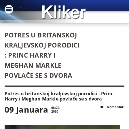
POTRES U BRITANSKOJ
KRALJEVSKOJ PORODICI
: PRINC HARRY I
MEGHAN MARKLE
POVLAČE SE S DVORA
Potres u britanskoj kraljevskoj porodici : Princ
Harry i Meghan Markle povlače se s dvora
09 Januara
Komentari

06:21
2020