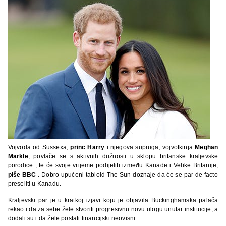
Vojvoda od Sussexa,
princ Harry
i njegova supruga, vojvotkinja
Meghan
Markle
, povlače se s aktivnih dužnosti u sklopu britanske kraljevske
porodice , te će svoje vrijeme podijeliti između Kanade i Velike Britanije,
piše BBC
. Dobro upućeni tabloid The Sun doznaje da će se par de facto
preseliti u Kanadu.
Kraljevski par je u kratkoj izjavi koju je objavila Buckinghamska palača
rekao i da za sebe žele stvoriti progresivnu novu ulogu unutar institucije, a
dodali su i da žele postati financijski neovisni.