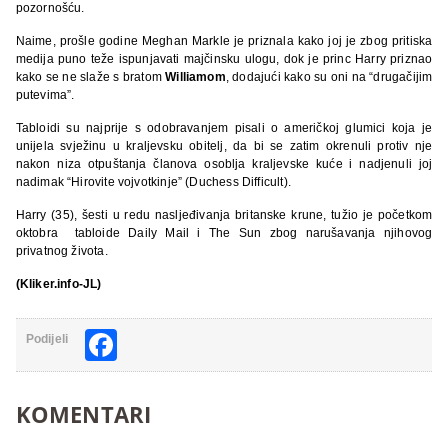
pozornošću.
Naime, prošle godine Meghan Markle je priznala kako joj je zbog pritiska
medija puno teže ispunjavati majčinsku ulogu, dok je princ Harry priznao
kako se ne slaže s bratom
Williamom
, dodajući kako su oni na “drugačijim
putevima”.
Tabloidi su najprije s odobravanjem pisali o američkoj glumici koja je
unijela svježinu u kraljevsku obitelj, da bi se zatim okrenuli protiv nje
nakon niza otpuštanja članova osoblja kraljevske kuće i nadjenuli joj
nadimak “Hirovite vojvotkinje” (Duchess Difficult).
Harry (35), šesti u redu nasljeđivanja britanske krune, tužio je početkom
oktobra tabloide Daily Mail i The Sun zbog narušavanja njihovog
privatnog života.
(Kliker.info-JL)
Facebook
Podijeli
KOMENTARI