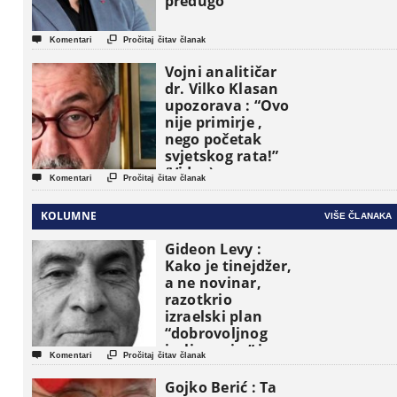
predugo


Komentari
Pročitaj čitav članak
Vojni analitičar
dr. Vilko Klasan
upozorava : “Ovo
nije primirje ,
nego početak
svjetskog rata!”
(Video)


Komentari
Pročitaj čitav članak
KOLUMNE
VIŠE ČLANAKA
Gideon Levy :
Kako je tinejdžer,
a ne novinar,
razotkrio
izraelski plan
“dobrovoljnog
iseljavanja ” iz


Komentari
Pročitaj čitav članak
Gaze
Gojko Berić : Ta