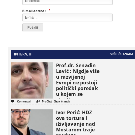
*
E-mail adresa:
INTERVJUI
VIŠE ČLANAKA
Prof.dr. Senadin
Lavić : Nigdje više
u razvijenoj
Evropi ne postoji
politički poredak
u kojem se
etničke grupe


Komentari
Pročitaj čitav članak
pojavljuju kao
osnovne
Ivor Perić: HDZ-
političke jedinice
ova tortura i
iživljavanje nad
Mostarom traje