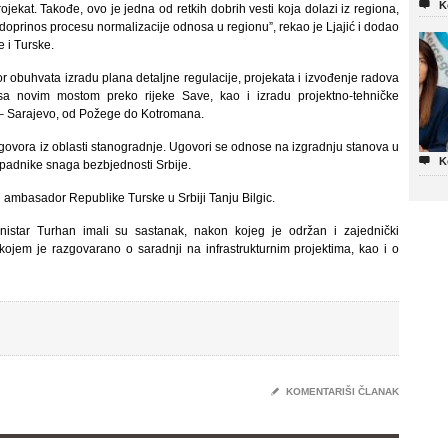

K
jekat. Takođe, ovo je jedna od retkih dobrih vesti koja dolazi iz regiona,
an doprinos procesu normalizacije odnosa u regionu”, rekao je Ljajić i dodao
e i Turske.
r obuhvata izradu plana detaljne regulacije, projekata i izvođenje radova
a novim mostom preko rijeke Save, kao i izradu projektno-tehničke
 – Sarajevo, od Požege do Kotromana.
ovora iz oblasti stanogradnje. Ugovori se odnose na izgradnju stanova u

K
ipadnike snaga bezbjednosti Srbije.
 i ambasador Republike Turske u Srbiji Tanju Bilgic.
ministar Turhan imali su sastanak, nakon kojeg je održan i zajednički
ojem je razgovarano o saradnji na infrastrukturnim projektima, kao i o
✎
KOMENTARIŠI ČLANAK