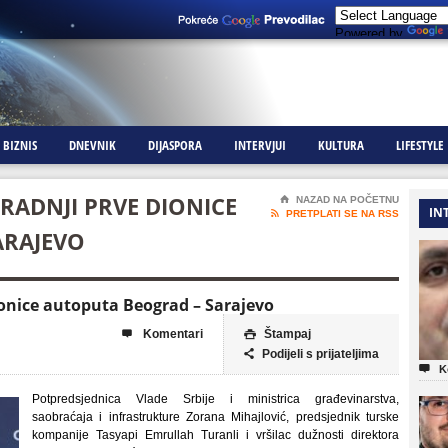
Powered by
BIZNIS
DNEVNIK
DIJASPORA
INTERVJUI
KULTURA
LIFESTYLE
RADNJI PRVE DIONICE
⌂
NAZAD NA POČETNU
IN

PRETPLATI SE NA RSS
ARAJEVO
ionice autoputa Beograd – Sarajevo
Komentari
Štampaj


Podijeli s prijateljima


K
Potpredsjednica Vlade Srbije i ministrica građevinarstva,
saobraćaja i infrastrukture Zorana Mihajlović, predsjednik turske
kompanije Tasyapi Emrullah Turanli i vršilac dužnosti direktora