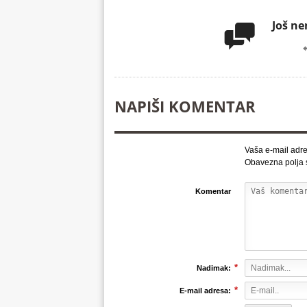
Još n

NAPIŠI KOMENTAR
Vaša e-mail adre
Obavezna polja
Komentar
*
Nadimak:
*
E-mail adresa: