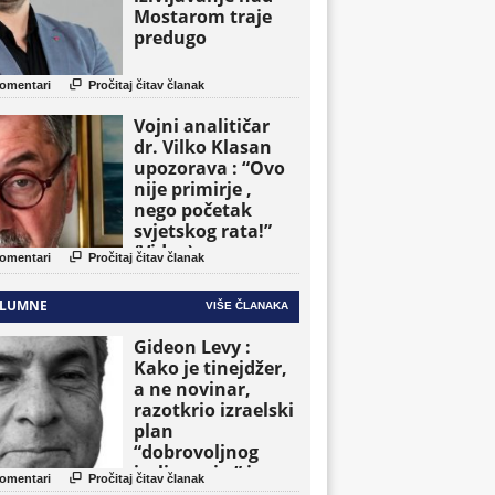
Mostarom traje
predugo

omentari
Pročitaj čitav članak
Vojni analitičar
dr. Vilko Klasan
upozorava : “Ovo
nije primirje ,
nego početak
svjetskog rata!”
(Video)

omentari
Pročitaj čitav članak
LUMNE
VIŠE ČLANAKA
Gideon Levy :
Kako je tinejdžer,
a ne novinar,
razotkrio izraelski
plan
“dobrovoljnog
iseljavanja ” iz

omentari
Pročitaj čitav članak
Gaze