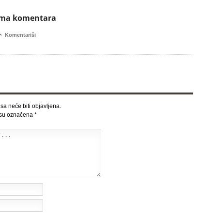
ema komentara

Komentariši
sa neće biti objavljena.
 su označena
*