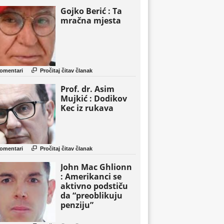
Gojko Berić : Ta
mračna mjesta

omentari
Pročitaj čitav članak
Prof. dr. Asim
Mujkić : Dodikov
Kec iz rukava

omentari
Pročitaj čitav članak
John Mac Ghlionn
: Amerikanci se
aktivno podstiču
da “preoblikuju
penziju”