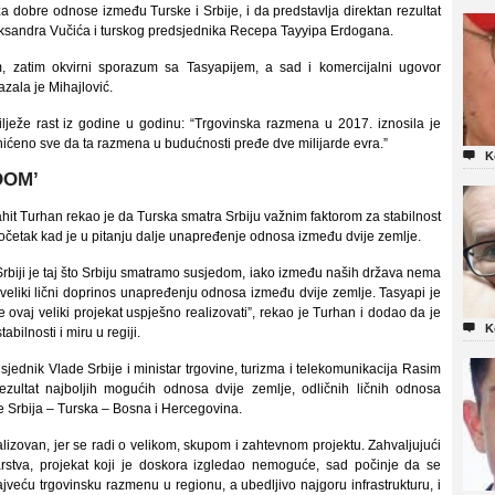
za dobre odnose između Turske i Srbije, i da predstavlja direktan rezultat
leksandra Vučića i turskog predsjednika Recepa Tayyipa Erdogana.
 zatim okvirni sporazum sa Tasyapijem, a sad i komercijalni ugovor
zala je Mihajlović.
ilježe rast iz godine u godinu: “Trgovinska razmena u 2017. iznosila je
učinićeno sve da ta razmena u budućnosti pređe dve milijarde evra.”

K
DOM’
ahit Turhan rekao je da Turska smatra Srbiju važnim faktorom za stabilnost
 početak kad je u pitanju dalje unapređenje odnosa između dvije zemlje.
Srbiji je taj što Srbiju smatramo susjedom, iako između naših država nema
u veliki lični doprinos unapređenju odnosa između dvije zemlje. Tasyapi je
 ovaj veliki projekat uspješno realizovati”, rekao je Turhan i dodao da je

K
abilnosti i miru u regiji.
sjednik Vlade Srbije i ministar trgovine, turizma i telekomunikacija Rasim
rezultat najboljih mogućih odnosa dvije zemlje, odličnih ličnih odnosa
ale Srbija – Turska – Bosna i Hercegovina.
alizovan, jer se radi o velikom, skupom i zahtevnom projektu. Zahvaljujući
narstva, projekat koji je doskora izgledao nemoguće, sad počinje da se
veću trgovinsku razmenu u regionu, a ubedljivo najgoru infrastrukturu, i