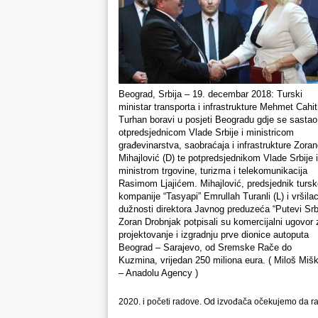
Beograd, Srbija – 19. decembar 2018: Turski
ministar transporta i infrastrukture Mehmet Cahit
Turhan boravi u posjeti Beogradu gdje se sastao
otpredsjednicom Vlade Srbije i ministricom
građevinarstva, saobraćaja i infrastrukture Zora
Mihajlović (D) te potpredsjednikom Vlade Srbije i
ministrom trgovine, turizma i telekomunikacija
Rasimom Ljajićem. Mihajlović, predsjednik turs
kompanije “Tasyapi” Emrullah Turanli (L) i vršila
dužnosti direktora Javnog preduzeća “Putevi Srb
Zoran Drobnjak potpisali su komercijalni ugovor 
projektovanje i izgradnju prve dionice autoputa
Beograd – Sarajevo, od Sremske Rače do
Kuzmina, vrijedan 250 miliona eura. ( Miloš Miš
– Anadolu Agency )
2020. i početi radove. Od izvođača očekujemo da ra