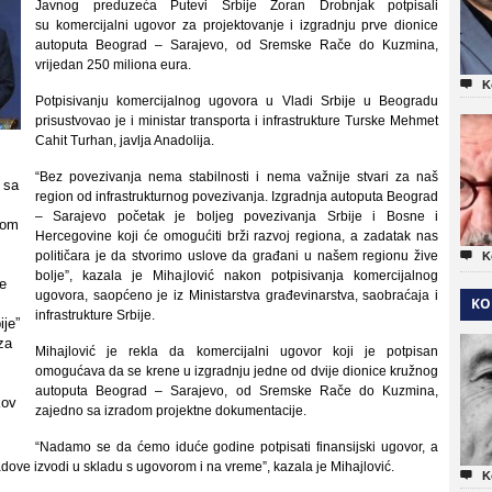
Javnog preduzeća Putevi Srbije Zoran Drobnjak potpisali
su komercijalni ugovor za projektovanje i izgradnju prve dionice
autoputa Beograd – Sarajevo, od Sremske Rače do Kuzmina,
vrijedan 250 miliona eura.

K
Potpisivanju komercijalnog ugovora u Vladi Srbije u Beogradu
prisustvovao je i ministar transporta i infrastrukture Turske Mehmet
Cahit Turhan, javlja Anadolija.
“Bez povezivanja nema stabilnosti i nema važnije stvari za naš
 sa
region od infrastrukturnog povezivanja. Izgradnja autoputa Beograd
– Sarajevo početak je boljeg povezivanja Srbije i Bosne i
nom
Hercegovine koji će omogućiti brži razvoj regiona, a zadatak nas
političara je da stvorimo uslove da građani u našem regionu žive

K
bolje”, kazala je Mihajlović nakon potpisivanja komercijalnog
ke
ugovora, saopćeno je iz Ministarstva građevinarstva, saobraćaja i
KO
c
infrastrukture Srbije.
ije”
za
Mihajlović je rekla da komercijalni ugovor koji je potpisan
omogućava da se krene u izgradnju jedne od dvije dionice kružnog
autoputa Beograd – Sarajevo, od Sremske Rače do Kuzmina,
kov
zajedno sa izradom projektne dokumentacije.
“Nadamo se da ćemo iduće godine potpisati finansijski ugovor, a
dove izvodi u skladu s ugovorom i na vreme”, kazala je Mihajlović.

K