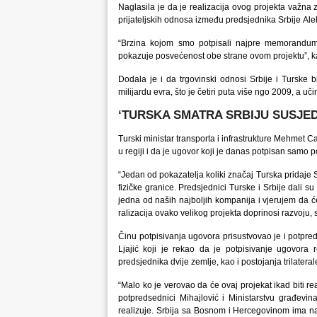
Naglasila je da je realizacija ovog projekta važna 
prijateljskih odnosa između predsjednika Srbije A
“Brzina kojom smo potpisali najpre memorandum,
pokazuje posvećenost obe strane ovom projektu”, ka
Dodala je i da trgovinski odnosi Srbije i Turske b
milijardu evra, što je četiri puta više ngo 2009, a 
‘TURSKA SMATRA SRBIJU SUSJE
Turski ministar transporta i infrastrukture Mehmet C
u regiji i da je ugovor koji je danas potpisan samo
“Jedan od pokazatelja koliki značaj Turska pridaje 
fizičke granice. Predsjednici Turske i Srbije dali s
jedna od naših najboljih kompanija i vjerujem da će
ralizacija ovako velikog projekta doprinosi razvoju, st
Činu potpisivanja ugovora prisustvovao je i potpred
Ljajić koji je rekao da je potpisivanje ugovora 
predsjednika dvije zemlje, kao i postojanja trilater
“Malo ko je verovao da će ovaj projekat ikad biti re
potpredsednici Mihajlović i Ministarstvu građevi
realizuje. Srbija sa Bosnom i Hercegovinom ima naj