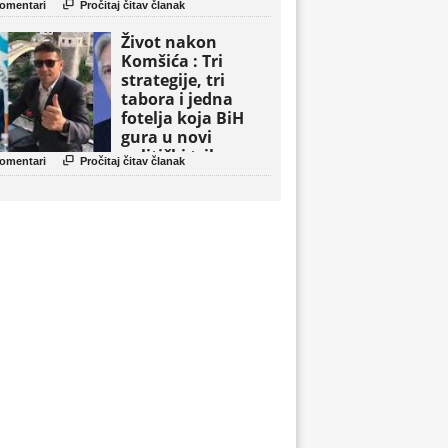

omentari
Pročitaj čitav članak
Život nakon
Komšića : Tri
strategije, tri
tabora i jedna
fotelja koja BiH
gura u novi
politički triler

omentari
Pročitaj čitav članak