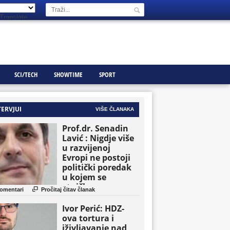
Translate
SCI/TECH
SHOWTIME
SPORT
TERVJUI
VIŠE ČLANAKA
Prof.dr. Senadin
Lavić : Nigdje više
u razvijenoj
Evropi ne postoji
politički poredak
u kojem se
etničke grupe

omentari
Pročitaj čitav članak
pojavljuju kao
osnovne političke
Ivor Perić: HDZ-
jedinice
ova tortura i
iživljavanje nad