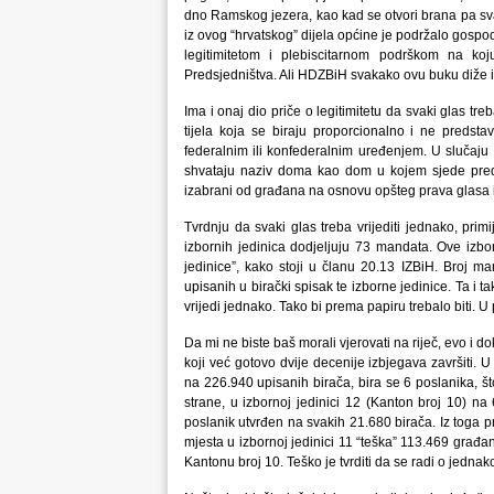
dno Ramskog jezera, kao kad se otvori brana pa s
iz ovog “hrvatskog” dijela općine je podržalo gospo
legitimitetom i plebiscitarnom podrškom na ko
Predsjedništva. Ali HDZBiH svakako ovu buku diže i
Ima i onaj dio priče o legitimitetu da svaki glas t
tijela koja se biraju proporcionalno i ne predst
federalnim ili konfederalnim uređenjem. U slučaju
shvataju naziv doma kao dom u kojem sjede preds
izabrani od građana na osnovu opšteg prava glasa i
Tvrdnju da svaki glas treba vrijediti jednako, pri
izbornih jedinica dodjeljuju 73 mandata. Ove izbo
jedinice”, kako stoji u članu 20.13 IZBiH. Broj ma
upisanih u birački spisak te izborne jedinice. Ta i 
vrijedi jednako. Tako bi prema papiru trebalo biti. U
Da mi ne biste baš morali vjerovati na riječ, evo i 
koji već gotovo dvije decenije izbjegava završiti. 
na 226.940 upisanih birača, bira se 6 poslanika, š
strane, u izbornoj jedinici 12 (Kanton broj 10) na
poslanik utvrđen na svakih 21.680 birača. Iz toga pro
mjesta u izbornoj jedinici 11 “teška” 113.469 građa
Kantonu broj 10. Teško je tvrditi da se radi o jednako