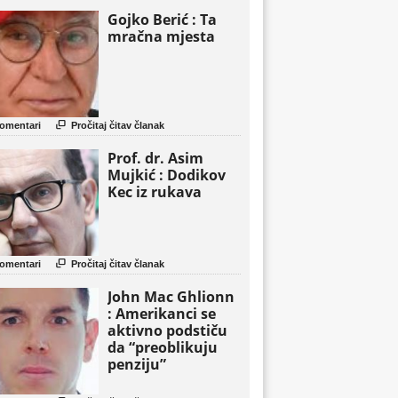
Gojko Berić : Ta
mračna mjesta

omentari
Pročitaj čitav članak
Prof. dr. Asim
Mujkić : Dodikov
Kec iz rukava

omentari
Pročitaj čitav članak
John Mac Ghlionn
: Amerikanci se
aktivno podstiču
da “preoblikuju
penziju”