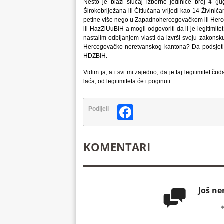
Nešto je blaži slučaj izborne jedinice broj 4 
Širokobriježana ili Čitlučana vrijedi kao 14 Živinič
petine više nego u Zapadnohercegovačkom ili Herce
ili HazZiUuBiH-a mogli odgovoriti da li je legitimite
nastalim odbijanjem vlasti da izvrši svoju zakons
Hercegovačko-neretvanskog kantona? Da podsjetim,
HDZBiH.
Vidim ja, a i svi mi zajedno, da je taj legitimitet ču
laća, od legitimiteta će i poginuti.
Facebook
Podijeli
KOMENTARI
Još n
