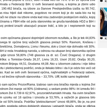
e, prema popisu iz 2013, udio Hrvata veći od 78%. U tih 16 općina žive

K
vata u Federaciji BiH. U ovih šesnaest općina, u kojima je zbirni udio
190.462 birača, na izbore za članove Predsjedništva izašla su 90.742,
s nisu htjeli dati nikome, pogotovo ne onom koji je do sada bio na toj
birači ne izlaze na izbore onda kad nisu zadovoljni postojećom vlašću, kojoj
 općinama u FBiH više od pola stanovnika se gnuša kandidata HDZ-a BiH i
protest izrazili ubacujući prazan listić, a bilo je i nepismenih koji su
 ovim općinama glasovi doprinijeli izbornom rezultatu, a što je tek 44,83%

K
U svega tri općine broj važećih glasova prelazi 50%: Ravnom, Kreševu i
bretićima, Domaljevcu, Livnu i Neumu, dok u Usori nije dohvatio niti 30%.
iH iz reda hrvatskog naroda, u odnosu na ukupan broj stanovnika općine
 gdje iznosi 56,80% (748 glasova za dr. sci. Čović Dragana). U drugim
rška: u Tomislav-Gradu 26,37, Livnu 16,33, Usori 20,82, Orašju 30,20,
irokom Brijegu 44,51, Grudama 44,08. Ako u izbornom zakonu i nije bitno
itu i plebiscitarnoj podršci, onda je itekako bitno i da li je odziv bio veći od
s. Kad se svih ovih šesnaest općina, najhrvatskijih u Federaciji sabere,
od trećine njihovih stanovnika – 33,70%. Ufff, koliki samo legitimitet!
eo sam općinu Prozor/Rama. Izabrao sam ona biračka mjesta u kojima živi
ednom živi manje od 90% (Ustirama), u sedam preko 98% i tri između 94 i
kom živi 6.739 ili 62,97%, prozorskih/ramskih Hrvata. Na ovim biračkim
em uzorku od 16 općina i iznosila je 53,76%, a važećih je glasova bilo
iše od 50% birača. Podrška “plebiscitarnom” iznosi 48,86%, što je, na prvi
tim, pogleda odnos dobijenih glasova i upisanih birača, onda se otkriva