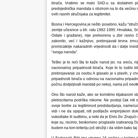
birača. Vratimo se malo SAD-u sa dodatnim pi
predsjednička mandata s obzirom na to da većinu nj
ovih rasnih stručnjaka za legitimitet.
Bosna i Hercegovina je nešto posebno, kažu “stručnja
zemlje učesnice u bh. ratu 1992-1995: Hrvatska, Sr
Ostale i građane), nije pretvorena u zbir rasno č
zakonito, već i kažnjivo, prebrojavati krvna zrn
promicatelje nakaradnih vrijednosti da i dalje insis
“svoga naroda”.
Teško je to reći šta to kaže narod jer, na sreću, n
nacionalnoj pripadnosti birača. Koje bi to ludilo bi
prebrojavanje za osobu A glasalo je x plavih, y c
pripadnosti birača u odnosu na nacionalnu pripadnos
počnu dodjeljivati mandati po nekoj, nama još neotk
Ono što narod kaže, ako se koristimo kljakavom sta
plebiscitarna podrška nikome. Ne postoji čak niti o
svoje borbe za legitimnost predstavljanja, namećuć
vidi i ne da opipati, niti podliježe empirijskom do
vukodlake ili sudbinu, a neki da je Elvis živ. Znaju
koje su, recimo, beskorisno proglasile izabranog čl
budem na tom kriteriju još strožiji i da vidim kako taj