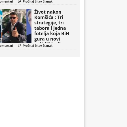

omentari
Pročitaj čitav članak
Život nakon
Komšića : Tri
strategije, tri
tabora i jedna
fotelja koja BiH
gura u novi
politički triler

omentari
Pročitaj čitav članak