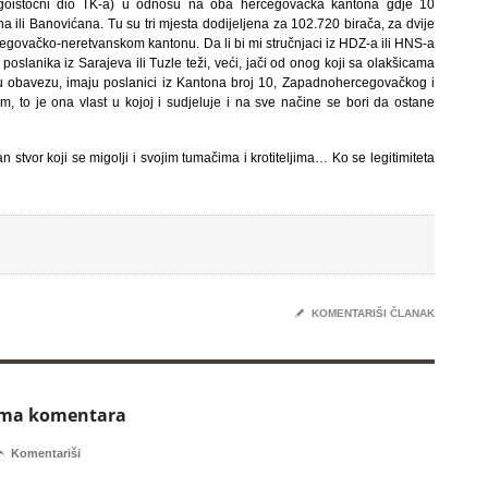
(jugoistočni dio TK-a) u odnosu na oba hercegovačka kantona gdje 10
ana ili Banovićana. Tu su tri mjesta dodijeljena za 102.720 birača, za dvije
govačko-neretvanskom kantonu. Da li bi mi stručnjaci iz HDZ-a ili HNS-a
t poslanika iz Sarajeva ili Tuzle teži, veći, jači od onog koji sa olakšicama
ku obavezu, imaju poslanici iz Kantona broj 10, Zapadnohercegovačkog i
 to je ona vlast u kojoj i sudjeluje i na sve načine se bori da ostane
dan stvor koji se migolji i svojim tumačima i krotiteljima… Ko se legitimiteta
✎
KOMENTARIŠI ČLANAK
ema komentara

Komentariši