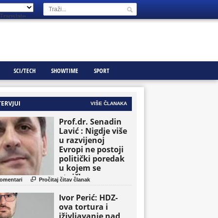
Translate
SCI/TECH
SHOWTIME
SPORT
TERVJUI
VIŠE ČLANAKA
Prof.dr. Senadin
Lavić : Nigdje više
u razvijenoj
Evropi ne postoji
politički poredak
u kojem se
etničke grupe

omentari
Pročitaj čitav članak
pojavljuju kao
osnovne političke
Ivor Perić: HDZ-
jedinice
ova tortura i
iživljavanje nad