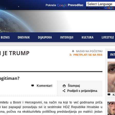
Powered by
BIZNIS
DNEVNIK
DIJASPORA
INTERVJUI
KULTURA
LIFESTYLE
I JE TRUMP
⌂
NAZAD NA POČETNU
IN

PRETPLATI SE NA RSS
legitiman?
Komentari
Štampaj


Podijeli s prijateljima


K
imitetu u Bosni i Hercegovini, na način na koji to već godinama priča
o kao papagaji ponavljaju svi iz sestrinske HDZ Republike Hrvatske u
ama, počiva na ekskluzivitetu političkog predstavljanja po matrici: jedan