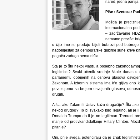
narod, jedna partij
Piše : Svetozar Pud
Možda je preciznij
internacionalna podr
– zadržavanje HDZ-
nemamo previše brige
u čije ime se prodaju bijeli bubrezi pod bubrege
nadomjestak za demografske gubitke suhe krive kifl
pogaču zadugo nema ništa.
Šta je to što nekoj vlasti, a posebno zakonodavn
legitimitet? Svaki učenik srednje škole danas u c
parlamentu dobijenih na osnovu glasova osvoje
Zakonom. A izbornih sistema ima k’o gljiva ono 
povezujemo sa brojem osvojenih glasova, odnosno
drugih.
A šta ako Zakon ili Ustav kažu drugačije? Šta ako
nekog drugog? To bi svakako bilo legalno, ali je l
Donalda Trumpa da li je on legitiman. Trenutni pr
manje od protivkandidatkinje Hillary Clinton. Mož
pitanje?
Oni, prije svega, potenciraju da je znak legitimit