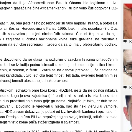
tanjem da li je Afroamerikanac Barack Obama bio legitiman u dva
egovih glasača ne čine Afroamerikanci? I tu bih volio čuti odgovor HDZ-
ci”. Da, ona jeste nešto posebno jer su tako napisali stranci, a potpisale
bija i Bosna i Hercegovina u Parizu 1995. Ipak, ni tako posebna (3 u 2 uz
istih sastavnica po mjeri nirnberških zakona. Čak ni činjenica, da nije
ca i zagledati u čistotu nacionalne krvne slike građana, ne zaustavlja

K
tiraju na etničkoj segregaciji, tvrdeći da za to imaju plebiscitarnu podršku
ije dozvoljeno da se glasa na različitim glasačkim listićima prilagođenim
lo kad se iz kutija počnu istresati raznobojne kombinacije listića i krene
rvenih, a zelenih, b žutih… Zatim se na osnovu preovlađujuće nacionalne
t kandidata, utvrdi etnička legitimnost. Tek tada, ovjereno legitimnim se
rivenoj formuli atestirane jednakopravnosti.

K
tistikom jednakom onoj koju koristi HDZBiH, jeste da ne postoji nikakva
nome koga je ova zajednica (nit’ partija, nit’ stranka) istakla kao simbol
i duh predstavljanja tamo gdje ga nema. Najlakše je tako, jer duh se ne
kazivanju. Dovoljno je vjerovati u njega, kao što neki vjeruju u vampire,
ći da HDZ u svom dokazivanju polazi od tzv. hrvatskih kantona i općina, onih
ana Predsjedništva BiH za nepoželjnog na svojoj teritoriji, odlučio sam da
 legitimitet o kome priča stožer izgleda u stvarnosti.