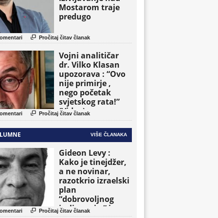
Mostarom traje
predugo

omentari
Pročitaj čitav članak
Vojni analitičar
dr. Vilko Klasan
upozorava : “Ovo
nije primirje ,
nego početak
svjetskog rata!”
(Video)

omentari
Pročitaj čitav članak
LUMNE
VIŠE ČLANAKA
Gideon Levy :
Kako je tinejdžer,
a ne novinar,
razotkrio izraelski
plan
“dobrovoljnog
iseljavanja ” iz

omentari
Pročitaj čitav članak
Gaze