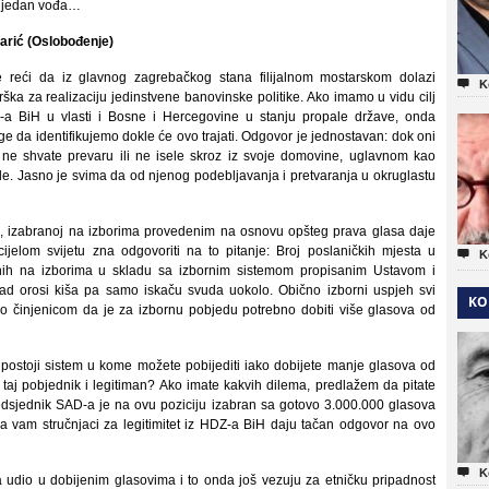
a, jedan vođa…
arić (Oslobođenje)
e reći da iz glavnog zagrebačkog stana filijalnom mostarskom dolazi

K
ška za realizaciju jedinstvene banovinske politike. Ako imamo u vidu cilj
a BiH u vlasti i Bosne i Hercegovine u stanju propale države, onda
 da identifikujemo dokle će ovo trajati. Odgovor je jednostavan: dok oni
 ne shvate prevaru ili ne isele skroz iz svoje domovine, uglavnom kao
e. Jasno je svima da od njenog podebljavanja i pretvaranja u okruglastu
oj, izabranoj na izborima provedenim na osnovu opšteg prava glasa daje
ijelom svijetu zna odgovoriti na to pitanje: Broj poslaničkih mjesta u

K
nih na izborima u skladu sa izbornim sistemom propisanim Ustavom i
kad orosi kiša pa samo iskaču svuda uokolo. Obično izborni uspjeh svi
KO
 činjenicom da je za izbornu pobjedu potrebno dobiti više glasova od
 postoji sistem u kome možete pobijediti iako dobijete manje glasova od
i taj pobjednik i legitiman? Ako imate kakvih dilema, predlažem da pitate
edsjednik SAD-a je na ovu poziciju izabran sa gotovo 3.000.000 glasova
da vam stručnjaci za legitimitet iz HDZ-a BiH daju tačan odgovor na ovo

K
eta udio u dobijenim glasovima i to onda još vezuju za etničku pripadnost