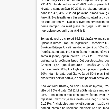
U Federaciji BiH ima ukupno 16 općina u kojima j
231.472 Hrvata, odnosno 46,49% svih popisanih Hr
Hrvata u stanovništvu 92,21%, od ukupno upisana 
odnosno 47,64%. Više od polovine birača svoj gla
funkciji. Sva istraživanja činjenično su utvrdila da 
ne vide alternativu. Dakle, u ovim najhrvatskijim
nema namjeru da ikad glasa za njega. Neki su svoj 
nepropisno popunili glasački listić.
To nas dovodi do cifre od 85.382 birača kojima su u
upisanih birača. Topi se legitimitet – meščini? 
Širokom Brijegu. U četiri ne dobacuje ni do 40%: Do
Podrška kandidatu HDZ-a za člana Predsjedništva B
samo u jednoj općini prelazi 50% i to u Ravnom,
općinama je većinom ispod četrdesetpostotna pod
Čapljini 34,46, Ljubuškom 40,51, Posušju 35,72, Š
da li ste prešli 50% plus 1 glas, kad je riječ o plebisc
50% i da li je data podrška veća od 50% plus 1 gla
akademik i doktor nauka je dobio podršku nešto više 
Kao kontrolni uzorak, na nivou biračkih mjesta, uz
više od 85% Hrvata. Od 11 biračkih mjesta samo u j
98%. U naseljenim mjestima obuhvaćenim ovim uzor
mjestima izlaznost je bila nešto viša nego u već
51,58%. Prvi plebiscitarni uvjet ispunjen – izašlo v
pogled, zamalo pa uspješan plebiscit. Kad se, među