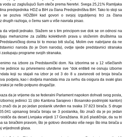
va voda uz zaglušujući šum oteče prema Neretvi. Svega 25,21% Ramljaka
dina predsjednika HDZ-a BiH za člana Predsjedništva BiH. Tako to stoji sa
ju se poziva HDZBiH kad govori o svojoj izgubljenoj trci za člana
z drugih razloga, o čemu sam u više navrata pisao.
reba da vrijedi jednako. Slažem se s tim principom sve dok se on odnosi na
avljaju mehanizme za zaštitu kolektivnih prava u složenim društvima sa
 Predstavničkog doma bi to morao biti slučaj. Molim ove nabrijane da ne
tavnici naroda (to je Dom naroda), ovdje sjede predstavnici stranaka
 zastupaju programe svojih stranaka.
mijenimo na izbore za Predstavnički dom. Na izborima se u 12 višečlanih
rne jedinice su privremeno utvrđene sve “dok entiteti ne osnuju izborne
ndata koji su stajali na izbor je od 3 do 8 u zavisnosti od broja birača
takva podjela, kao i dodjela mandata ima za svrhu da osigura da svaki glas
 praksi je nešto potpuno drugačije.
dokaza da je vrijeme da se federalni Parlament napokon dohvati svog posla,
U izbornoj jedinici 11 (dio Kantona Sarajevo i Bosansko-podrinjski kanton)
to znači da je po jedan poslanik utvrđen na svaka 37.823 birača. S druge
 65.041 upisanog birača biraju se 3 poslanika, što znači da je po jedan
ističe da deset Livnjaka vrijedi 17 Goraždana. Ili još plastičnije, da su tri
na sa biračkim pravom, što je gotovo dvostruko više nego što ima birača u
j vrijednosti glasa.