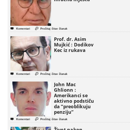


Komentari
Pročitaj čitav članak
Prof. dr. Asim
Mujkić : Dodikov
Kec iz rukava


Komentari
Pročitaj čitav članak
John Mac
Ghlionn :
Amerikanci se
aktivno podstiču
da “preoblikuju
penziju”


Komentari
Pročitaj čitav članak
Život nakon