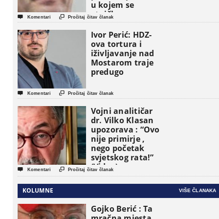
u kojem se
etničke grupe


Komentari
Pročitaj čitav članak
pojavljuju kao
osnovne
Ivor Perić: HDZ-
političke jedinice
ova tortura i
iživljavanje nad
Mostarom traje
predugo


Komentari
Pročitaj čitav članak
Vojni analitičar
dr. Vilko Klasan
upozorava : “Ovo
nije primirje ,
nego početak
svjetskog rata!”
(Video)


Komentari
Pročitaj čitav članak
KOLUMNE
VIŠE ČLANAKA
Gojko Berić : Ta
mračna mjesta