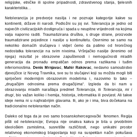
religijske, etničke ili spolne pripadnosti, zdravstvenog stanja, tjelesnih
karakteristika…
Netolerancija je predvorje nasilja i ne poznaje kategorije kakve su
kontinenti, države ili narodi. Podložni su joj svi. Tolerancija je jedno od
najvećih civilizacijskih dostignuća i spada u neupitne vrijednosti na kojima
valja naporno raditi. Traumatizirana društva, s druge strane, proizvode
traumatizirane pojedince i nasilje u kontinuitetu. Osvrnimo se samo na
nekoliko domaćih slučajeva i vidjet ćemo da patimo od hroničnog
nedostatka tolerancije na svim nivoima. Vršnjačko nasilje (krenimo od
njega) rezultat je obrazovne zapuštenosti i nemogućnosti mladih
generacija da pronađu empatičan odnos prema razlikama i tuđim
inferiornostima.
Denis Mrnjavac
,
Mahir Rakovac
, nedavno samoubistvo
djevojčice iz Novog Travnika, sve su to slučajevi koji su možda mogli biti
spriječeni modernijim obrazovnim modelima i, nazovimo to tako –
„drugačijim odnosima prema drugačijima“. Izgleda da bi nam u
obrazovanju mladih naraštaja predmet
Tolerancija
, ili
Tolerancija, mi i
drugi
, bio važan koliko i hemija, historija, informatika ili povijest. Ali takve
ideje nema ni u najhrabrijim glavama. Ili, ako je i ima, biva dočekana na
tradicionalno netolerantan način.
Daleko od toga da je ovo samo bosanskohercegovački fenomen. Regija
pišti od netolerancije; Evropa nije onakva kakva je bila u prvobitnim
ideološkim zamislima, susretište različitosti, nego unikatni prostor
relativnog ekonomskog blagostanja koji na suspektan način pokušava