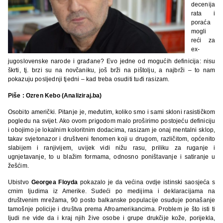
decenija
rata i
poraća
mogli
reći za
ex-
jugoslovenske narode i građane? Evo jedne od mogućih definicija: nisu
škrti, tj. brzi su na novčaniku, još brži na pištolju, a najbrži – to nam
pokazuju posljednji tjedni – kad treba osuditi tuđi rasizam.
Piše : Ozren Kebo (Analiziraj.ba)
Osobito američki. Pitanje je, međutim, koliko smo i sami skloni rasističkom
pogledu na svijet. Ako ovom prigodom malo proširimo postojeću definiciju
i obojimo je lokalnim koloritnim dodacima, rasizam je onaj mentalni sklop,
takav svjetonazor i društveni fenomen koji u drugom, različitom, općenito
slabijem i ranjivijem, uvijek vidi nižu rasu, priliku za ruganje i
ugnjetavanje, to u blažim formama, odnosno poništavanje i satiranje u
žešćim.
Ubistvo
Georgea Floyda
pokazalo je da većina ovdje istinski saosjeća s
crnim ljudima iz Amerike. Sudeći po medijima i deklaracijama na
društvenim mrežama, 90 posto balkanske populacije osuđuje ponašanje
tamošnje policije i društva prema Afroamerikancima. Problem je što isti ti
ljudi ne vide da i kraj njih žive osobe i grupe drukčije kože, porijekla,