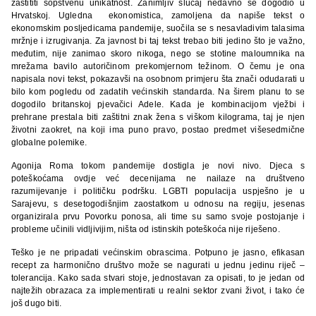
zaštititi sopstvenu unikatnost. Zanimljiv slučaj nedavno se dogodio u
Hrvatskoj. Ugledna ekonomistica, zamoljena da napiše tekst o
ekonomskim posljedicama pandemije, suočila se s nesavladivim talasima
mržnje i izrugivanja. Za javnost bi taj tekst trebao biti jedino što je važno,
međutim, nije zanimao skoro nikoga, nego se stotine maloumnika na
mrežama bavilo autoričinom prekomjernom težinom. O čemu je ona
napisala novi tekst, pokazavši na osobnom primjeru šta znači odudarati u
bilo kom pogledu od zadatih većinskih standarda. Na širem planu to se
dogodilo britanskoj pjevačici Adele. Kada je kombinacijom vježbi i
prehrane prestala biti zaštitni znak žena s viškom kilograma, taj je njen
životni zaokret, na koji ima puno pravo, postao predmet višesedmične
globalne polemike.
Agonija Roma tokom pandemije dostigla je novi nivo. Djeca s
poteškoćama ovdje već decenijama ne nailaze na društveno
razumijevanje i političku podršku. LGBTI populacija uspješno je u
Sarajevu, s desetogodišnjim zaostatkom u odnosu na regiju, jesenas
organizirala prvu Povorku ponosa, ali time su samo svoje postojanje i
probleme učinili vidljivijim, ništa od istinskih poteškoća nije riješeno.
Teško je ne pripadati većinskim obrascima. Potpuno je jasno, efikasan
recept za harmonično društvo može se nagurati u jednu jedinu riječ –
tolerancija. Kako sada stvari stoje, jednostavan za opisati, to je jedan od
najtežih obrazaca za implementirati u realni sektor zvani život, i tako će
još dugo biti.