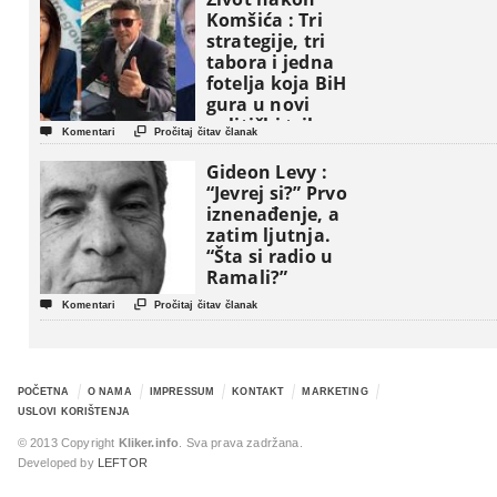
Komšića : Tri
strategije, tri
tabora i jedna
fotelja koja BiH
gura u novi
politički triler


Komentari
Pročitaj čitav članak
Gideon Levy :
“Jevrej si?” Prvo
iznenađenje, a
zatim ljutnja.
“Šta si radio u
Ramali?”


Komentari
Pročitaj čitav članak
POČETNA
O NAMA
IMPRESSUM
KONTAKT
MARKETING
USLOVI KORIŠTENJA
© 2013 Copyright
Kliker.info
. Sva prava zadržana.
Developed by
LEFTOR