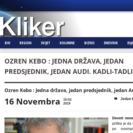
BIH
REGION
SVIJET
KOLUMNE
BIZNIS
DNEVNIK
DIJ
OZREN KEBO : JEDNA DRŽAVA, JEDAN
PREDSJEDNIK, JEDAN AUDI. KADLI-TADLI
Ozren Kebo : Jedna država, jedan predsjednik, jedan Au
16 Novembra
Jedan 

15:52
2019
Deveti nov
prilika je d
po novina