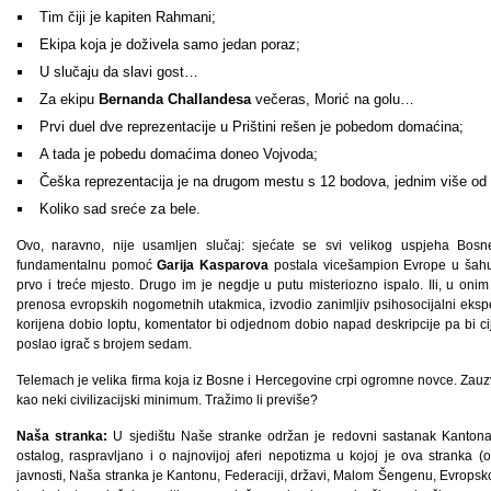
Tim čiji je kapiten Rahmani;
Ekipa koja je doživela samo jedan poraz;
U slučaju da slavi gost…
Za ekipu
Bernanda Challandesa
večeras, Morić na golu…
Prvi duel dve reprezentacije u Prištini rešen je pobedom domaćina;
A tada je pobedu domaćima doneo Vojvoda;
Češka reprezentacija je na drugom mestu s 12 bodova, jednim više od 
Koliko sad sreće za bele.
Ovo, naravno, nije usamljen slučaj: sjećate se svi velikog uspjeha Bos
fundamentalnu pomoć
Garija Kasparova
postala vicešampion Evrope u šahu. S
prvo i treće mjesto. Drugo im je negdje u putu misteriozno ispalo. Ili, u o
prenosa evropskih nogometnih utakmica, izvodio zanimljiv psihosocijalni ekspe
korijena dobio loptu, komentator bi odjednom dobio napad deskripcije pa bi cij
poslao igrač s brojem sedam.
Telemach je velika firma koja iz Bosne i Hercegovine crpi ogromne novce. Zauz
kao neki civilizacijski minimum. Tražimo li previše?
Naša stranka:
U sjedištu Naše stranke održan je redovni sastanak Kanton
ostalog, raspravljano i o najnovijoj aferi nepotizma u kojoj je ova stranka (
javnosti, Naša stranka je Kantonu, Federaciji, državi, Malom Šengenu, Evropskoj