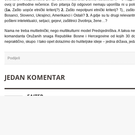
ovoj iz prethodne rečenice. Evo pitanja čiji odgovori nemaju uporišta ni u politi
(
1a.
Zašto uopće etnički kriterij?)
2.
Zašto nepotpuni etnički kriterij? Tj., zašto
Bosanci, Slovenci, Ukrajinci, Amerikanci i Ostali?
3.
A gdje su tu drugi relevantni
pošteni intelektualci, seljaci, gejevi, zaštitnici životinja, žene…?
Nama ne treba multietnički, nego multikulturni model Predsjedništva. A takva 
komandanta Oružanih snaga Republike Bosne i Hercegovine od kojih 30 do 
nepraktično, skupo. I tako opet dolazimo do huliteljske ideje – jedna država, jed
Podijeli
JEDAN KOMENTAR
FAJTER
KEBO TO ZADNJE NEĆE MOĆI NIKAD,A TA NESREĆA PO
ČIJIM,AMERIČKIM,BOLI NJEGA A I NAS ONA STVAR POŠT
VEĆ NA ĐUBRIŠTU ISTORIJE SAMO VI PODGUZNE MUVE
NESREĆA MOŽE KAD GOD HOĆE DA RAZGOVARA SA DVA
SVIJETU A TO SU:VLADINIR PUTIN I XSI ĐI PENG A I T
SA ĐUBRIŠTA USTORIJE, KOJI SU VAMA BITNI.PITAM S