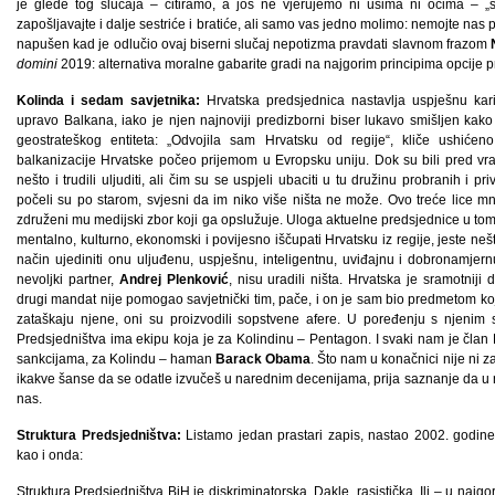
je glede tog slučaja – citiramo, a još ne vjerujemo ni ušima ni očima – „s
zapošljavajte i dalje sestriće i bratiće, ali samo vas jedno molimo: nemojte nas
napušen kad je odlučio ovaj biserni slučaj nepotizma pravdati slavnom frazom
domini
2019: alternativa moralne gabarite gradi na najgorim principima opcije prot
Kolinda i sedam savjetnika:
Hrvatska predsjednica nastavlja uspješnu kari
upravo Balkana, iako je njen najnoviji predizborni biser lukavo smišljen kak
geostrateškog entiteta: „Odvojila sam Hrvatsku od regije“, kliče ushićeno
balkanizacije Hrvatske počeo prijemom u Evropsku uniju. Dok su bili pred vr
nešto i trudili uljuditi, ali čim su se uspjeli ubaciti u tu družinu probranih i pr
počeli su po starom, svjesni da im niko više ništa ne može. Ovo treće lice mno
združeni mu medijski zbor koji ga opslužuje. Uloga aktuelne predsjednice u tom l
mentalno, kulturno, ekonomski i povijesno iščupati Hrvatsku iz regije, jeste neš
način ujediniti onu uljuđenu, uspješnu, inteligentnu, uviđajnu i dobronamjer
nevoljki partner,
Andrej Plenković
, nisu uradili ništa. Hrvatska je sramotniji
drugi mandat nije pomogao savjetnički tim, pače, i on je sam bio predmetom koj
zataškaju njene, oni su proizvodili sopstvene afere. U poređenju s njenim
Predsjedništva ima ekipu koja je za Kolindinu – Pentagon. I svaki nam je član 
sankcijama, za Kolindu – haman
Barack Obama
. Što nam u konačnici nije ni z
ikakve šanse da se odatle izvučeš u narednim decenijama, prija saznanje da u 
nas.
Struktura Predsjedništva:
Listamo jedan prastari zapis, nastao 2002. godine
kao i onda:
Struktura Predsjedništva BiH je diskriminatorska. Dakle, rasistička. Ili – u najgo