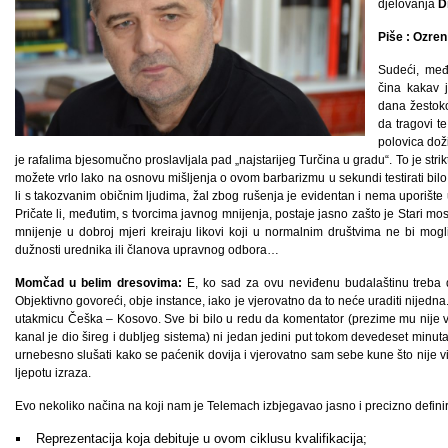
djelovanja
D
Piše : Ozren
Sudeći, međ
čina kakav 
dana žestoko
da tragovi t
polovica doži
je rafalima bjesomučno proslavljala pad „najstarijeg Turčina u gradu“. To je strikt
možete vrlo lako na osnovu mišljenja o ovom barbarizmu u sekundi testirati bilo
li s takozvanim običnim ljudima, žal zbog rušenja je evidentan i nema uporište
Pričate li, međutim, s tvorcima javnog mnijenja, postaje jasno zašto je Stari m
mnijenje u dobroj mjeri kreiraju likovi koji u normalnim društvima ne bi mogli 
dužnosti urednika ili članova upravnog odbora…
Momčad u belim dresovima:
E, ko sad za ovu neviđenu budalaštinu treba 
Objektivno govoreći, obje instance, iako je vjerovatno da to neće uraditi nijed
utakmicu Češka – Kosovo. Sve bi bilo u redu da komentator (prezime mu nije važ
kanal je dio šireg i dubljeg sistema) ni jedan jedini put tokom devedeset minuta 
urnebesno slušati kako se paćenik dovija i vjerovatno sam sebe kune što nije viš
ljepotu izraza.
Evo nekoliko načina na koji nam je Telemach izbjegavao jasno i precizno definira
Reprezentacija koja debituje u ovom ciklusu kvalifikacija;