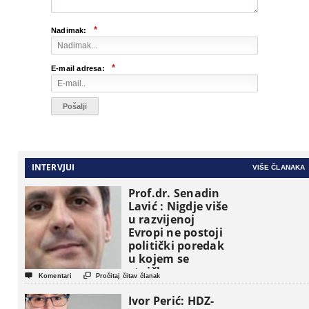
*
Nadimak:
*
E-mail adresa:
INTERVJUI
VIŠE ČLANAKA
Prof.dr. Senadin
Lavić : Nigdje više
u razvijenoj
Evropi ne postoji
politički poredak
u kojem se
etničke grupe


Komentari
Pročitaj čitav članak
pojavljuju kao
osnovne
Ivor Perić: HDZ-