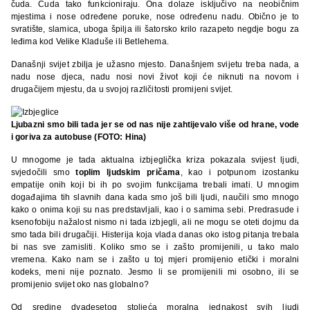
čuda. Čuda tako funkcioniraju. Ona dolaze isključivo na neobičnim
mjestima i nose određene poruke, nose određenu nadu. Obično je to
svratište, slamica, uboga špilja ili šatorsko krilo razapeto negdje bogu za
leđima kod Velike Kladuše ili Betlehema.
Današnji svijet zbilja je užasno mjesto. Današnjem svijetu treba nada, a
nadu nose djeca, nadu nosi novi život koji će niknuti na novom i
drugačijem mjestu, da u svojoj različitosti promijeni svijet.
Ljubazni smo bili tada jer se od nas nije zahtijevalo više od hrane, vode
i goriva za autobuse (FOTO: Hina)
U mnogome je tada aktualna izbjeglička kriza pokazala svijest ljudi,
svjedočili smo
toplim ljudskim pričama
, kao i potpunom izostanku
empatije onih koji bi ih po svojim funkcijama trebali imati. U mnogim
događajima tih slavnih dana kada smo još bili ljudi, naučili smo mnogo
kako o onima koji su nas predstavljali, kao i o samima sebi. Predrasude i
ksenofobiju nažalost nismo ni tada izbjegli, ali ne mogu se oteti dojmu da
smo tada bili drugačiji. Histerija koja vlada danas oko istog pitanja trebala
bi nas sve zamisliti. Koliko smo se i zašto promijenili, u tako malo
vremena. Kako nam se i zašto u toj mjeri promijenio etički i moralni
kodeks, meni nije poznato. Jesmo li se promijenili mi osobno, ili se
promijenio svijet oko nas globalno?
Od sredine dvadesetog stoljeća moralna jednakost svih ljudi