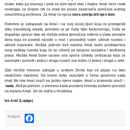
onako kako ga poznaju i pate za njim njeni otac i majka. Amal neće imati
nostalgiju za Sirijom niti će znati da posao zavarivača ponižava jednog
sveučilišnog profesora. Za Amal će njena
nova zemlja biti njen dom
.
Potrebno je ustrajavati na Amal i na svoj novoj djeci koja će promijeniti
sliku današnjeg svijeta, potrebno je jer čuda tako funkcioniraju, čuda se
događaju upravo tako da možda jedna djevojčica rođena u vlaku postane
žena koja će povesti narode u novi i pravedniji svijet, ukinuti ropstvo i
ukinuti nepravde. Možda jednom baš malena Amal bude predstavnica
svog velikog naroda koja će se izboriti za njegova socijalna i društvena
prava. Možda Amal bude upravo ona spona između civilizacija koja će
razumjeti i pomiriti i jednu i drugu noseći sve dobro iz jedne i druge u sebi.
Zato možda moramo ustrajati u svakom životu koji se pojavi na tako
neobičnim mjestima. Da bismo bolje razumjeli o čemu govorimo valja
znati što ime Amal znači na jeziku njene majke. Amal u prijevodu znači –
nada
. Možda jednom, u vremenu kada prestane histerija budemo ponosni
na malenu Amal. Jer se rodila u Hrvatskoj.
Ivo Anić (Lupiga)
Facebook
Podijeli