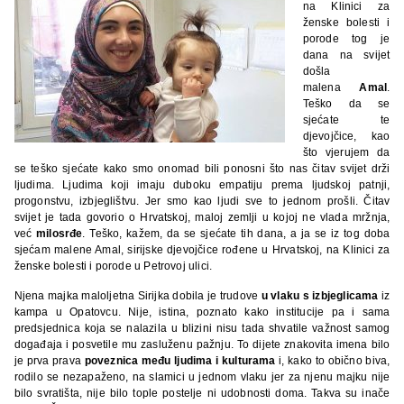
na Klinici za
ženske bolesti i
porode tog je
dana na svijet
došla
malena
Amal
.
Teško da se
sjećate te
djevojčice, kao
što vjerujem da
se teško sjećate kako smo onomad bili ponosni što nas čitav svijet drži
ljudima. Ljudima koji imaju duboku empatiju prema ljudskoj patnji,
progonstvu, izbjeglištvu. Jer smo kao ljudi sve to jednom prošli. Čitav
svijet je tada govorio o Hrvatskoj, maloj zemlji u kojoj ne vlada mržnja,
već
milosrđe
. Teško, kažem, da se sjećate tih dana, a ja se iz tog doba
sjećam malene Amal, sirijske djevojčice rođene u Hrvatskoj, na Klinici za
ženske bolesti i porode u Petrovoj ulici.
Njena majka maloljetna Sirijka dobila je trudove
u vlaku s izbjeglicama
iz
kampa u Opatovcu. Nije, istina, poznato kako institucije pa i sama
predsjednica koja se nalazila u blizini nisu tada shvatile važnost samog
događaja i posvetile mu zasluženu pažnju. To dijete znakovita imena bilo
je prva prava
poveznica među ljudima i kulturama
i, kako to obično biva,
rodilo se nezapaženo, na slamici u jednom vlaku jer za njenu majku nije
bilo svratišta, nije bilo tople postelje ni udobnosti doma. Takva su inače