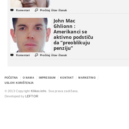


Komentari
Pročitaj čitav članak
John Mac
Ghlionn :
Amerikanci se
aktivno podstiču
da “preoblikuju
penziju”


Komentari
Pročitaj čitav članak
POČETNA
O NAMA
IMPRESSUM
KONTAKT
MARKETING
USLOVI KORIŠTENJA
© 2013 Copyright
Kliker.info
. Sva prava zadržana.
Developed by
LEFTOR