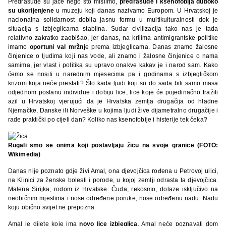
Predrasude su jače nego što mislimo,
predrasude i ksenofobija duboko
su ukorijenjene
u muzeju koji danas nazivamo Europom. U Hrvatskoj je
nacionalna solidarnost dobila jasnu formu u multikulturalnosti dok je
situacija s izbjeglicama stabilna. Sudar civilizacija tako nas je tada
relativno zakratko zaobišao, jer danas, na krilima antimigrantske politike
imamo
oportuni val mržnj
e prema izbjeglicama. Danas znamo žalosne
činjenice o ljudima koji nas vode, ali znamo i žalosne činjenice o nama
samima, jer vlast i politika su upravo onakve kakav je i narod sam. Kako
ćemo se nositi u narednim mjesecima pa i godinama s izbjegličkom
krizom koja neće prestati? Što kada ljudi koji su do sada bili samo masa
odjednom postanu individue i dobiju lice, lice koje će pojedinačno tražiti
azil u Hrvatskoj vjerujući da je Hrvatska zemlja drugačija od hladne
Njemačke, Danske ili Norveške u kojima ljudi žive dijametralno drugačije i
rade praktički po cijeli dan? Koliko nas ksenofobije i histerije tek čeka?
Rugali smo se onima koji postavljaju žicu na svoje granice (FOTO:
Wikimedia)
Danas nije poznato gdje živi Amal, ona djevojčica rođena u Petrovoj ulici,
na Klinici za ženske bolesti i porode, u kojoj zemlji odrasta ta djevojčica.
Malena Sirijka, rodom iz Hrvatske. Čuda, rekosmo, dolaze isključivo na
neobičnim mjestima i nose određene poruke, nose određenu nadu. Nadu
koju obično svijet ne prepozna.
Amal je dijete koje ima
novo lice izbjeglica
, Amal neće poznavati dom