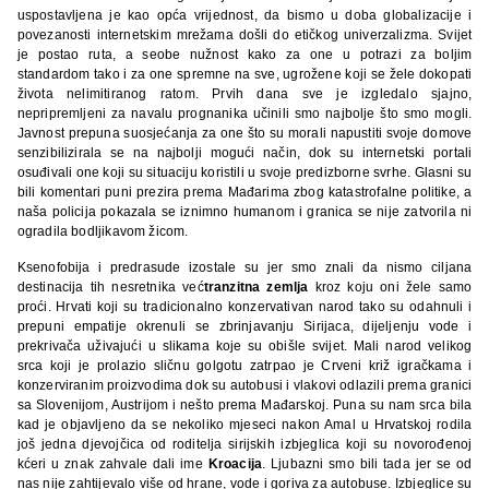
uspostavljena je kao opća vrijednost, da bismo u doba globalizacije i
povezanosti internetskim mrežama došli do etičkog univerzalizma. Svijet
je postao ruta, a seobe nužnost kako za one u potrazi za boljim
standardom tako i za one spremne na sve, ugrožene koji se žele dokopati
života nelimitiranog ratom. Prvih dana sve je izgledalo sjajno,
nepripremljeni za navalu prognanika učinili smo najbolje što smo mogli.
Javnost prepuna suosjećanja za one što su morali napustiti svoje domove
senzibilizirala se na najbolji mogući način, dok su internetski portali
osuđivali one koji su situaciju koristili u svoje predizborne svrhe. Glasni su
bili komentari puni prezira prema Mađarima zbog katastrofalne politike, a
naša policija pokazala se iznimno humanom i granica se nije zatvorila ni
ogradila bodljikavom žicom.
Ksenofobija i predrasude izostale su jer smo znali da nismo ciljana
destinacija tih nesretnika već
tranzitna zemlja
kroz koju oni žele samo
proći. Hrvati koji su tradicionalno konzervativan narod tako su odahnuli i
prepuni empatije okrenuli se zbrinjavanju Sirijaca, dijeljenju vode i
prekrivača uživajući u slikama koje su obišle svijet. Mali narod velikog
srca koji je prolazio sličnu golgotu zatrpao je Crveni križ igračkama i
konzerviranim proizvodima dok su autobusi i vlakovi odlazili prema granici
sa Slovenijom, Austrijom i nešto prema Mađarskoj. Puna su nam srca bila
kad je objavljeno da se nekoliko mjeseci nakon Amal u Hrvatskoj rodila
još jedna djevojčica od roditelja sirijskih izbjeglica koji su novorođenoj
kćeri u znak zahvale dali ime
Kroacija
. Ljubazni smo bili tada jer se od
nas nije zahtijevalo više od hrane, vode i goriva za autobuse. Izbjeglice su