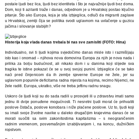
postale ljudi bez lica, ljudi bez identiteta i što je najvažnije ljudi bez doma.
Dom, koji ti azilanti traže i danas, odjednom je u Hrvatskoj postao ključno
pitanje. Što ako Europa, koja je sita izbjeglica, odluči da migranti zaglave
u Hrvatskoj, zemlji čija se politika svodi uglavnom na uvlačenje u guzicu
jačima i silovanje slabijih?
Histerija koja vlada danas trebala bi nas sve zamisliti (FOTO: Hina)
Individualno, svi ti ljudi kojima svjedočimo danas misle isto i razmišljaju
isto kao i onomad – njihova nova domovina Europa za njih je nova nada i
prilika za bolju budućnost, ali nikako dom i u danima koji slijede sva
tragika te istine pokazat će se u svoj svojoj punini. Izbjeglice će se tako
naći pred činjenicom da ih zemlje sjeverne Europe ne žele, jer su
uglavnom popunile deficitarna radna mjesta na kojima, recimo Nijemci, ne
žele raditi. Europa, ukratko, više ne treba jeftinu radnu snagu.
Uskoro će ljudi koji su do sada radili u prosvjeti ili u zdravstvu imati samo
jednu ili dvije ponuđene mogućnosti. Ti nesretni ljudi morat će prihvatiti
poslove čistača, poslove konobara i niže plaćene poslove. Uz to, ljudi koji
su imali svoje životne navike u daleko drugačijim krajevima danas će se
morati suočiti sa svim zakonitostima kapitalizma – s neograničenim
radnim vremenom, posvemašnjim izrabljivanjem i, na koncu, dužničkim
ropstvom.