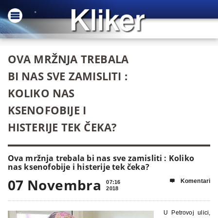
OVA MRŽNJA TREBALA
BI NAS SVE ZAMISLITI :
KOLIKO NAS
KSENOFOBIJE I
HISTERIJE TEK ČEKA?
Ova mržnja trebala bi nas sve zamisliti : Koliko
nas ksenofobije i histerije tek čeka?
07 Novembra
Komentari

07:16
2018
U Petrovoj ulici,