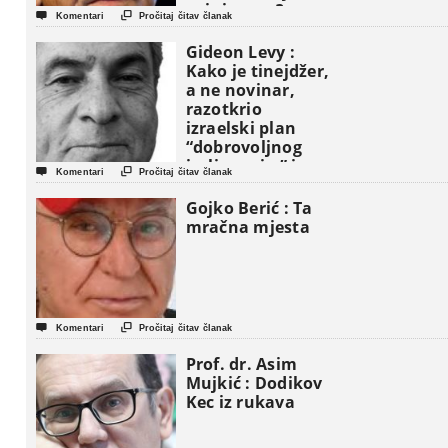
vojni savez?


Komentari
Pročitaj čitav članak
Gideon Levy :
Kako je tinejdžer,
a ne novinar,
razotkrio
izraelski plan
“dobrovoljnog
iseljavanja ” iz


Komentari
Pročitaj čitav članak
Gaze
Gojko Berić : Ta
mračna mjesta


Komentari
Pročitaj čitav članak
Prof. dr. Asim
Mujkić : Dodikov
Kec iz rukava