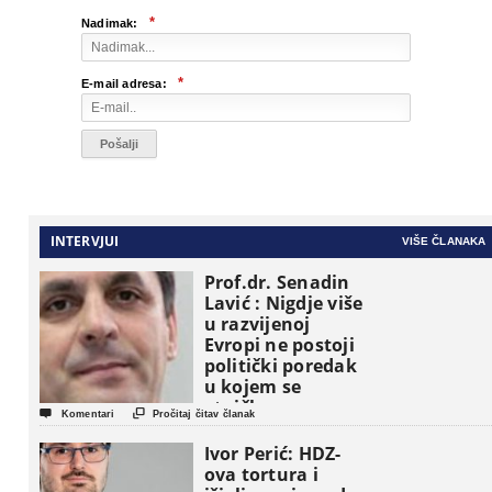
*
Nadimak:
*
E-mail adresa:
INTERVJUI
VIŠE ČLANAKA
Prof.dr. Senadin
Lavić : Nigdje više
u razvijenoj
Evropi ne postoji
politički poredak
u kojem se
etničke grupe


Komentari
Pročitaj čitav članak
pojavljuju kao
osnovne
Ivor Perić: HDZ-
političke jedinice
ova tortura i