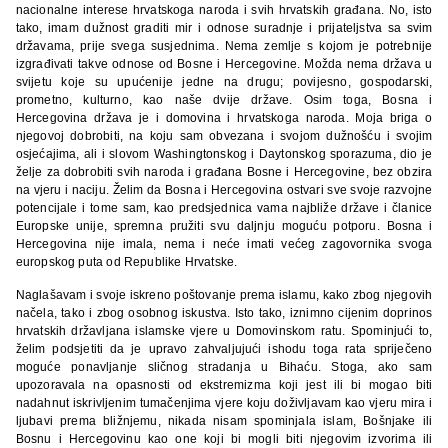
nacionalne interese hrvatskoga naroda i svih hrvatskih građana. No, isto
tako, imam dužnost graditi mir i odnose suradnje i prijateljstva sa svim
državama, prije svega susjednima. Nema zemlje s kojom je potrebnije
izgrađivati takve odnose od Bosne i Hercegovine. Možda nema država u
svijetu koje su upućenije jedne na drugu; povijesno, gospodarski,
prometno, kulturno, kao naše dvije države. Osim toga, Bosna i
Hercegovina država je i domovina i hrvatskoga naroda. Moja briga o
njegovoj dobrobiti, na koju sam obvezana i svojom dužnošću i svojim
osjećajima, ali i slovom Washingtonskog i Daytonskog sporazuma, dio je
želje za dobrobiti svih naroda i građana Bosne i Hercegovine, bez obzira
na vjeru i naciju. Želim da Bosna i Hercegovina ostvari sve svoje razvojne
potencijale i tome sam, kao predsjednica vama najbliže države i članice
Europske unije, spremna pružiti svu daljnju moguću potporu. Bosna i
Hercegovina nije imala, nema i neće imati većeg zagovornika svoga
europskog puta od Republike Hrvatske.
Naglašavam i svoje iskreno poštovanje prema islamu, kako zbog njegovih
načela, tako i zbog osobnog iskustva. Isto tako, iznimno cijenim doprinos
hrvatskih državljana islamske vjere u Domovinskom ratu. Spominjući to,
želim podsjetiti da je upravo zahvaljujući ishodu toga rata spriječeno
moguće ponavljanje sličnog stradanja u Bihaću. Stoga, ako sam
upozoravala na opasnosti od ekstremizma koji jest ili bi mogao biti
nadahnut iskrivljenim tumačenjima vjere koju doživljavam kao vjeru mira i
ljubavi prema bližnjemu, nikada nisam spominjala islam, Bošnjake ili
Bosnu i Hercegovinu kao one koji bi mogli biti njegovim izvorima ili