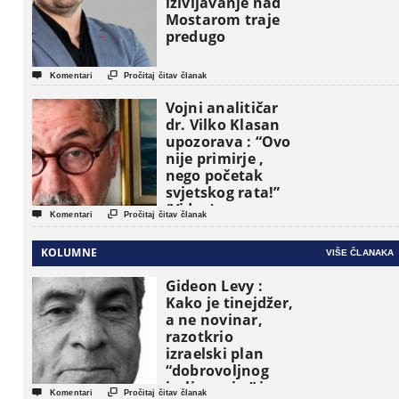
iživljavanje nad
Mostarom traje
predugo


Komentari
Pročitaj čitav članak
Vojni analitičar
dr. Vilko Klasan
upozorava : “Ovo
nije primirje ,
nego početak
svjetskog rata!”
(Video)


Komentari
Pročitaj čitav članak
KOLUMNE
VIŠE ČLANAKA
Gideon Levy :
Kako je tinejdžer,
a ne novinar,
razotkrio
izraelski plan
“dobrovoljnog
iseljavanja ” iz


Komentari
Pročitaj čitav članak