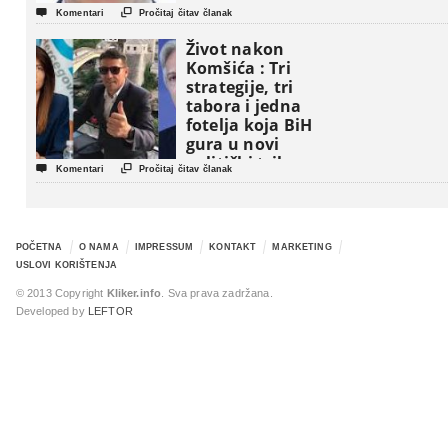


Komentari
Pročitaj čitav članak
Život nakon
Komšića : Tri
strategije, tri
tabora i jedna
fotelja koja BiH
gura u novi
politički triler


Komentari
Pročitaj čitav članak
POČETNA
O NAMA
IMPRESSUM
KONTAKT
MARKETING
USLOVI KORIŠTENJA
© 2013 Copyright
Kliker.info
. Sva prava zadržana.
Developed by
LEFTOR