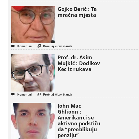
Gaze
Gojko Berić : Ta
mračna mjesta


Komentari
Pročitaj čitav članak
Prof. dr. Asim
Mujkić : Dodikov
Kec iz rukava


Komentari
Pročitaj čitav članak
John Mac
Ghlionn :
Amerikanci se
aktivno podstiču
da “preoblikuju
penziju”