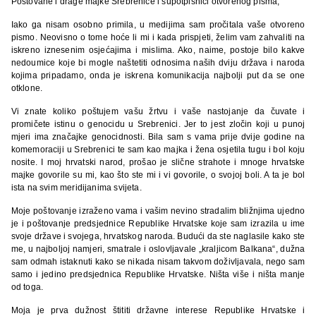
Poštovane i drage majke Srebrenice i supotpisnici otvorenog pisma,
Iako ga nisam osobno primila, u medijima sam pročitala vaše otvoreno
pismo. Neovisno o tome hoće li mi i kada prispjeti, želim vam zahvaliti na
iskreno iznesenim osjećajima i mislima. Ako, naime, postoje bilo kakve
nedoumice koje bi mogle naštetiti odnosima naših dviju država i naroda
kojima pripadamo, onda je iskrena komunikacija najbolji put da se one
otklone.
Vi znate koliko poštujem vašu žrtvu i vaše nastojanje da čuvate i
promičete istinu o genocidu u Srebrenici. Jer to jest zločin koji u punoj
mjeri ima značajke genocidnosti. Bila sam s vama prije dvije godine na
komemoraciji u Srebrenici te sam kao majka i žena osjetila tugu i bol koju
nosite. I moj hrvatski narod, prošao je slične strahote i mnoge hrvatske
majke govorile su mi, kao što ste mi i vi govorile, o svojoj boli. A ta je bol
ista na svim meridijanima svijeta.
Moje poštovanje izraženo vama i vašim nevino stradalim bližnjima ujedno
je i poštovanje predsjednice Republike Hrvatske koje sam izrazila u ime
svoje države i svojega, hrvatskog naroda. Budući da ste naglasile kako ste
me, u najboljoj namjeri, smatrale i oslovljavale „kraljicom Balkana“, dužna
sam odmah istaknuti kako se nikada nisam takvom doživljavala, nego sam
samo i jedino predsjednica Republike Hrvatske. Ništa više i ništa manje
od toga.
Moja je prva dužnost štititi državne interese Republike Hrvatske i