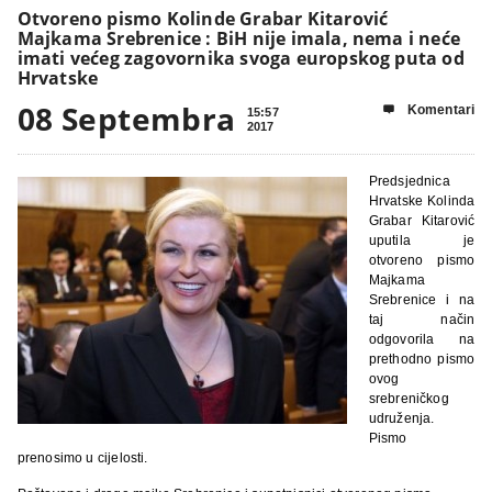
Otvoreno pismo Kolinde Grabar Kitarović
Majkama Srebrenice : BiH nije imala, nema i neće
imati većeg zagovornika svoga europskog puta od
Hrvatske
08 Septembra
Komentari

15:57
2017
Predsjednica
Hrvatske Kolinda
Grabar Kitarović
uputila je
otvoreno pismo
Majkama
Srebrenice i na
taj način
odgovorila na
prethodno pismo
ovog
srebreničkog
udruženja.
Pismo
prenosimo u cijelosti.