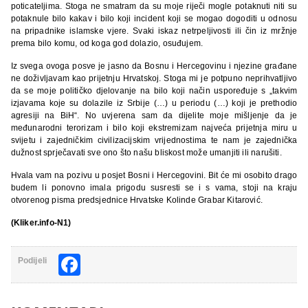
poticateljima. Stoga ne smatram da su moje riječi mogle potaknuti niti su
potaknule bilo kakav i bilo koji incident koji se mogao dogoditi u odnosu
na pripadnike islamske vjere. Svaki iskaz netrpeljivosti ili čin iz mržnje
prema bilo komu, od koga god dolazio, osuđujem.
Iz svega ovoga posve je jasno da Bosnu i Hercegovinu i njezine građane
ne doživljavam kao prijetnju Hrvatskoj. Stoga mi je potpuno neprihvatljivo
da se moje političko djelovanje na bilo koji način uspoređuje s „takvim
izjavama koje su dolazile iz Srbije (…) u periodu (…) koji je prethodio
agresiji na BiH“. No uvjerena sam da dijelite moje mišljenje da je
međunarodni terorizam i bilo koji ekstremizam najveća prijetnja miru u
svijetu i zajedničkim civilizacijskim vrijednostima te nam je zajednička
dužnost sprječavati sve ono što našu bliskost može umanjiti ili narušiti.
Hvala vam na pozivu u posjet Bosni i Hercegovini. Bit će mi osobito drago
budem li ponovno imala prigodu susresti se i s vama, stoji na kraju
otvorenog pisma predsjednice Hrvatske Kolinde Grabar Kitarović.
(Kliker.info-N1)
Facebook
Podijeli