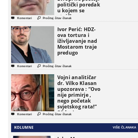
politički poredak
u kojem se
etničke grupe


Komentari
Pročitaj čitav članak
pojavljuju kao
osnovne
Ivor Perić: HDZ-
političke jedinice
ova tortura i
iživljavanje nad
Mostarom traje
predugo


Komentari
Pročitaj čitav članak
Vojni analitičar
dr. Vilko Klasan
upozorava : “Ovo
nije primirje ,
nego početak
svjetskog rata!”
(Video)


Komentari
Pročitaj čitav članak
KOLUMNE
VIŠE ČLANAKA