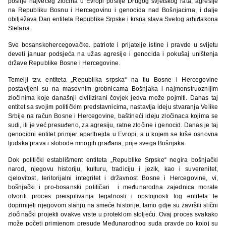
poslije najvećeg zločina u Evropi poslije Drugog svjetskog rata, agresije
na Republiku Bosnu i Hercegovinu i genocida nad Bošnjacima, i dalje
obilježava Dan entiteta Republike Srpske i krsna slava Svetog arhiđakona
Stefana.
Sve bosanskohercegovačke. patriote i prijatelje istine i pravde u svijetu
deveti januar podsjeća na užas agresije i genocida i pokušaj uništenja
države Republike Bosne i Hercegovine.
Temelji tzv. entiteta „Republika srpska“ na tlu Bosne i Hercegovine
postavljeni su na masovnim grobnicama Bošnjaka i najmonstruoznijim
zločinima koje današnji civilizirani čovjek jedva može pojmiti. Danas taj
entitet sa svojim političkim predstavnicima, nastavlja ideju stvaranja Velike
Srbije na račun Bosne i Hercegovine, baštineći ideju zločinaca kojima se
sudi, ili je već presuđeno, za agresiju, ratne zločine i genocid. Danas je taj
genocidni entitet primjer aparthejda u Evropi, a u kojem se krše osnovna
ljudska prava i slobode mnogih građana, prije svega Bošnjaka.
Dok politički establišment entiteta „Republike Srpske“ negira bošnjački
narod, njegovu historiju, kulturu, tradiciju i jezik, kao i suverenitet,
cjelovitost, teritorijalni integritet i državnost Bosne i Hercegovine, vi,
bošnjački i pro-bosanski političari i međunarodna zajednica morate
otvoriti proces preispitivanja legalnosti i opstojnosti tog entiteta te
doprinijeti njegovom slanju na smeće historije, tamo gdje su završili slični
zločinački projekti ovakve vrste u proteklom stoljeću. Ovaj proces svakako
može početi primjenom presude Međunarodnog suda pravde po kojoj su