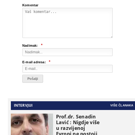
Komentar
*
Nadimak:
*
E-mail adresa:
INTERVJUI
VIŠE ČLANAKA
Prof.dr. Senadin
Lavić : Nigdje više
u razvijenoj
Evropi ne postoji