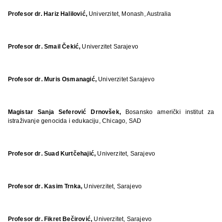
Profesor dr. Hariz Halilović,
Univerzitet, Monash, Australia
Profesor dr
.
Smail
Č
eki
ć,
Univerzitet Sarajevo
Profesor dr
.
Muris Osmanagi
ć,
Univerzitet Sarajevo
Magistar Sanja
Seferović Drnovšek,
Bosansko američki institut za
istraživanje genocida i edukaciju, Chicago, SAD
Profesor dr
.
Suad Kurt
č
ehaji
ć,
Univerzitet, Sarajevo
Profesor dr
.
Kasim Trnka
,
Univerzitet, Sarajevo
Profesor dr
.
Fikret Be
č
irovi
ć,
Univerzitet, Sarajevo