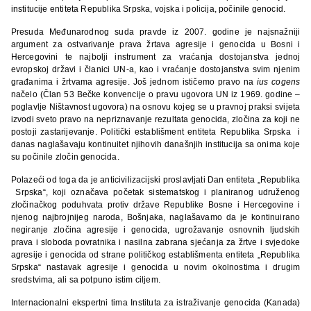
institucije entiteta Republika Srpska, vojska i policija, počinile genocid.
Presuda Međunarodnog suda pravde iz 2007. godine je najsnažniji
argument za ostvarivanje prava žrtava agresije i genocida u Bosni i
Hercegovini te najbolji instrument za vraćanja dostojanstva jednoj
evropskoj državi i članici UN-a, kao i vraćanje dostojanstva svim njenim
građanima i žrtvama agresije. Još jednom ističemo pravo na
ius cogens
načelo (Član 53 Bečke konvencije o pravu ugovora UN iz 1969. godine –
poglavlje Ništavnost ugovora) na osnovu kojeg se u pravnoj praksi svijeta
izvodi sveto pravo na nepriznavanje rezultata genocida, zločina za koji ne
postoji zastarijevanje. Politički establišment entiteta Republika Srpska i
danas naglašavaju kontinuitet njihovih današnjih institucija sa onima koje
su počinile zločin genocida.
Polazeći od toga da je anticivilizacijski proslavljati Dan entiteta „Republika
Srpska“, koji označava početak sistematskog i planiranog udruženog
zločinačkog poduhvata protiv države Republike Bosne i Hercegovine i
njenog najbrojnijeg naroda, Bošnjaka, naglašavamo da je kontinuirano
negiranje zločina agresije i genocida, ugrožavanje osnovnih ljudskih
prava i sloboda povratnika i nasilna zabrana sjećanja za žrtve i svjedoke
agresije i genocida od strane političkog establišmenta entiteta „Republika
Srpska“ nastavak agresije i genocida u novim okolnostima i drugim
sredstvima, ali sa potpuno istim ciljem.
Internacionalni ekspertni tima Instituta za istraživanje genocida (Kanada)