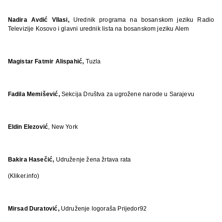
Nadira Avdić Vllasi,
Urednik programa na bosanskom jeziku Radio
Televizije Kosovo i glavni urednik lista na bosanskom jeziku Alem
Magistar Fatmir Alispahić,
Tuzla
Fadila Memišević,
Sekcija Društva za ugrožene narode u Sarajevu
Eldin Elezović
, New York
Bakira
Hasečić,
Udruženje žena žrtava rata
(Kliker.info)
Mirsad Duratović,
Udruženje logoraša Prijedor92