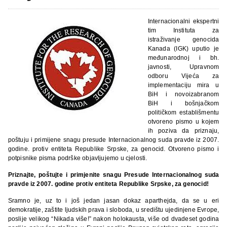
Internacionalni ekspertni
tim Instituta za
istraživanje genocida
Kanada (IGK) uputio je
međunarodnoj i bh.
javnosti, Upravnom
odboru Vijeća za
implementaciju mira u
BiH i novoizabranom
BiH i bošnjačkom
političkom establišmentu
otvoreno pismo u kojem
ih poziva da priznaju,
poštuju i primijene snagu presude Internacionalnog suda pravde iz 2007.
godine.
protiv entiteta Republike Srpske, za genocid. Otvoreno pismo i
potpisnike pisma podrške objavljujemo u cjelosti.
Priznajte, poštujte i primjenite snagu Presude Internacionalnog suda
pravde iz 2007. godine protiv entiteta Republike Srpske, za genocid!
Sramno je, uz to i još jedan jasan dokaz aparthejda, da se u eri
demokratije, zaštite ljudskih prava i sloboda, u središtu ujedinjene Evrope,
poslije velikog “Nikada više!” nakon holokausta, više od dvadeset godina