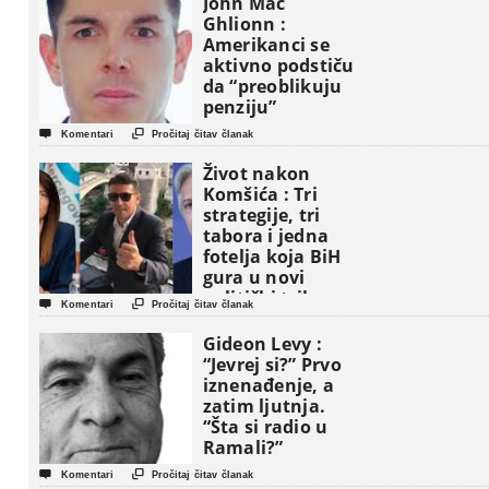
John Mac
Ghlionn :
Amerikanci se
aktivno podstiču
da “preoblikuju
penziju”


Komentari
Pročitaj čitav članak
Život nakon
Komšića : Tri
strategije, tri
tabora i jedna
fotelja koja BiH
gura u novi
politički triler


Komentari
Pročitaj čitav članak
Gideon Levy :
“Jevrej si?” Prvo
iznenađenje, a
zatim ljutnja.
“Šta si radio u
Ramali?”


Komentari
Pročitaj čitav članak