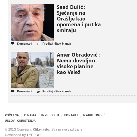
Sead Đulić :
Sjećanje na
Orašlje kao
opomena i put ka
smiraju


Komentari
Pročitaj čitav članak
Amer Obradović :
Nema dovoljno
visoke planine
kao Velež


Komentari
Pročitaj čitav članak
POČETNA
O NAMA
IMPRESSUM
KONTAKT
MARKETING
USLOVI KORIŠTENJA
© 2013 Copyright
Kliker.info
. Sva prava zadržana.
Developed by
LEFTOR