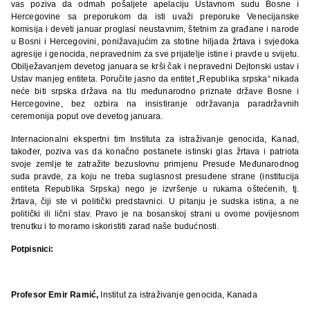
vas poziva da odmah pošaljete apelaciju Ustavnom sudu Bosne i
Hercegovine sa preporukom da isti uvaži preporuke Venecijanske
komisija i deveti januar proglasi neustavnim, štetnim za građane i narode
u Bosni i Hercegovini, ponižavajućim za stotine hiljada žrtava i svjedoka
agresije i genocida, nepravednim za sve prijatelje istine i pravde u svijetu.
Obilježavanjem devetog januara se krši čak i nepravedni Dejtonski ustav i
Ustav manjeg entiteta. Poručite jasno da entitet „Republika srpska“ nikada
neće biti srpska država na tlu međunarodno priznate države Bosne i
Hercegovine, bez ozbira na insistiranje održavanja paradržavnih
ceremonija poput ove devetog januara.
Internacionalni ekspertni tim Instituta za istraživanje genocida, Kanad,
također, poziva vas da konačno postanete istinski glas žrtava i patriota
svoje zemlje te zatražite bezuslovnu primjenu Presude Međunarodnog
suda pravde, za koju ne treba suglasnost presuđene strane (institucija
entiteta Republika Srpska) nego je izvršenje u rukama oštećenih, tj.
žrtava, čiji ste vi politički predstavnici. U pitanju je sudska istina, a ne
politički ili lični stav. Pravo je na bosanskoj strani u ovome povijesnom
trenutku i to moramo iskoristiti zarad naše budućnosti.
Potpisnici:
Profesor Emir Ramić,
Institut za istraživanje genocida, Kanada