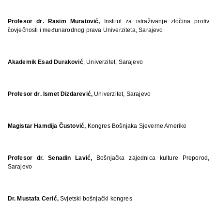
Profesor dr
.
Rasim Muratovi
ć,
Institut za istraživanje zločina protiv
čovječnosti i međunarodnog prava Univerziteta, Sarajevo
Akademik Esad Durakovi
ć
, Univerzitet, Sarajevo
Profesor dr
.
Ismet Dizdarevi
ć,
Univerzitet, Sarajevo
Magistar Hamdija Čustović,
Kongres Bošnjaka Sjeverne Amerike
Profesor dr. Senadin Lavić,
Bošnjačka zajednica kulture Preporod,
Sarajevo
Dr. Mustafa Cerić,
Svjetski bošnjački kongres